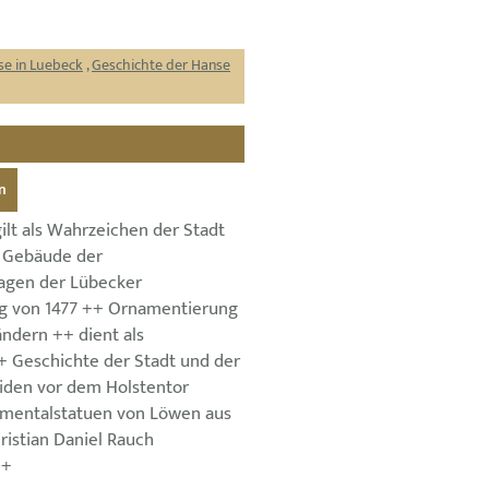
se in Luebeck
,
Geschichte der Hanse
n
ilt als Wahrzeichen der Stadt
 Gebäude der
agen der Lübecker
g von 1477 ++ Ornamentierung
ndern ++ dient als
 Geschichte der Stadt und der
iden vor dem Holstentor
mentalstatuen von Löwen aus
ristian Daniel Rauch
++