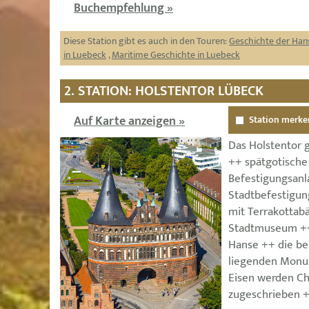
Buchempfehlung »
Diese Station gibt es auch in den Touren:
Geschichte der Han
in Luebeck
,
Maritime Geschichte in Luebeck
2. STATION: HOLSTENTOR LÜBECK
Auf Karte anzeigen »
Station merke
Das Holstentor g
++ spätgotische
Befestigungsanl
Stadtbefestigun
mit Terrakottabä
Stadtmuseum ++
Hanse ++ die be
liegenden Monu
Eisen werden Ch
zugeschrieben 