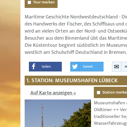
Tour merken
Maritime Geschichte Nordwestdeutschland - Die
des Handwerks der Fischer, des Schiffbaus und
wird an vielen Orten an der Nord- und Ostseekü
Besucher aus dem Binnenland übt das Maritime 
Die Küstentour beginnt südöstlich im Museum
westlich am Schulschiff Deutschland in Bremen.
teilen
tweet
m
1. STATION: MUSEUMSHAFEN LÜBECK
Auf Karte anzeigen »
Station merke
Museumshafen a
Oldtimer ++ Vere
traditioneller Se
Wasserfahrzeuge