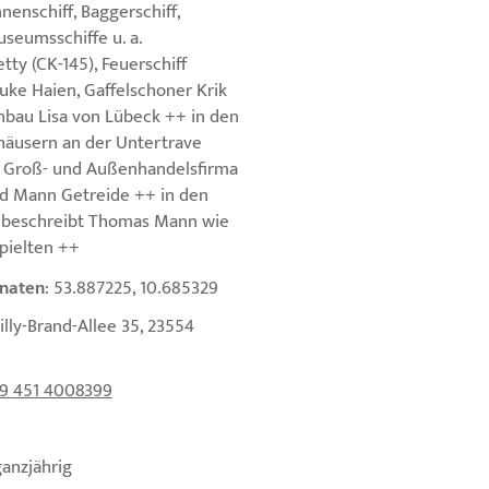
nenschiff, Baggerschiff,
seumsschiffe u. a.
tty (CK-145), Feuerschiff
uke Haien, Gaffelschoner Krik
hbau Lisa von Lübeck ++ in den
häusern an der Untertrave
e Groß- und Außenhandelsfirma
d Mann Getreide ++ in den
 beschreibt Thomas Mann wie
spielten ++
naten
: 53.887225, 10.685329
illy-Brand-Allee 35, 23554
9 451 4008399
ganzjährig