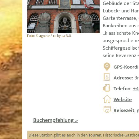
Gebäude der Stad
Lübeck- und Han
Gartenterrasse, 
Bankreihen aus 
„klassischste Kn
Foto: © agnete / cc by-sa 3.0
ausgesprochene 
Schiffergesells
seine Reverenz 
GPS-Koordi
Adresse
: B
Telefon
:
+4
Website
Reisezeit
: 
Buchempfehlung »
Diese Station gibt es auch in den Touren:
Historische Gastho