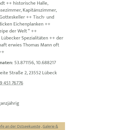
t ++ historische Halle,
sezimmer, Kapitänszimmer,
Gotteskeller ++ Tisch- und
dicken Eichenplanken ++
eipe der Welt “ ++
Lübecker Spezialitäten ++ der
chaft erwies Thomas Mann oft
++
naten
: 53.871156, 10.688217
reite Straße 2, 23552 Lübeck
9 451 76776
ganzjährig
efe an der Ostseekueste
,
Galerie &