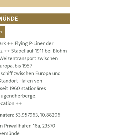
EMÜNDE
n
rk ++ Flying P-Liner der
sz ++ Stapellauf 1911 bei Blohm
 Weizentransport zwischen
uropa, bis 1957
lschiff zwischen Europa und
Standort Hafen von
eit 1960 stationäres
Jugendherberge,
ocation ++
naten
: 53.957963, 10.88206
m Priwallhafen 16a, 23570
avemünde