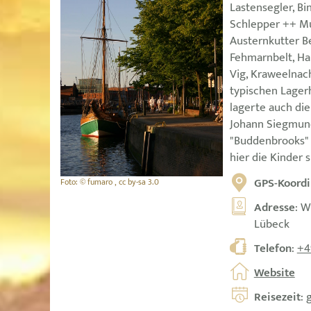
Lastensegler, Bin
Schlepper ++ Mu
Austernkutter Be
Fehmarnbelt, Ha
Vig, Kraweelnac
typischen Lager
lagerte auch di
Johann Siegmun
"Buddenbrooks"
hier die Kinder 
GPS-Koordi
Foto: © fumaro , cc by-sa 3.0
Adresse
: W
Lübeck
Telefon
:
+4
Website
Reisezeit
: 