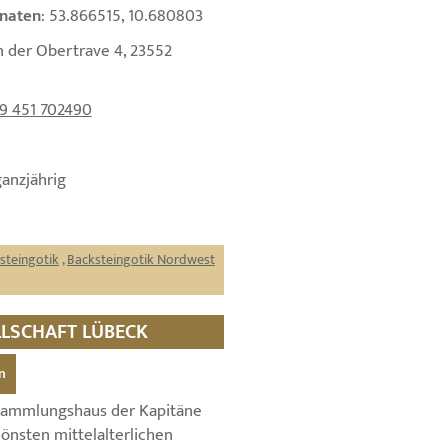
naten
: 53.866515, 10.680803
n der Obertrave 4, 23552
9 451 702490
ganzjährig
steingotik
,
Backsteingotik Nordwest
ELLSCHAFT LÜBECK
n
sammlungshaus der Kapitäne
önsten mittelalterlichen