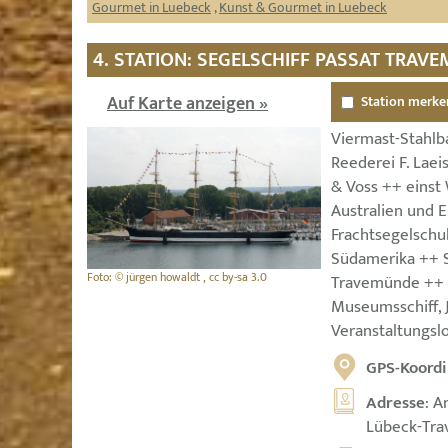
Gourmet in Luebeck
,
Kunst & Gourmet in Luebeck
4. STATION: SEGELSCHIFF PASSAT TRAV
Auf Karte anzeigen »
Station merke
Viermast-Stahlba
Reederei F. Laei
& Voss ++ einst
Australien und E
Frachtsegelschu
Südamerika ++ 
Foto: © jürgen howaldt , cc by-sa 3.0
Travemünde ++ s
Museumsschiff, 
Veranstaltungsl
GPS-Koordi
Adresse
: A
Lübeck-Tr