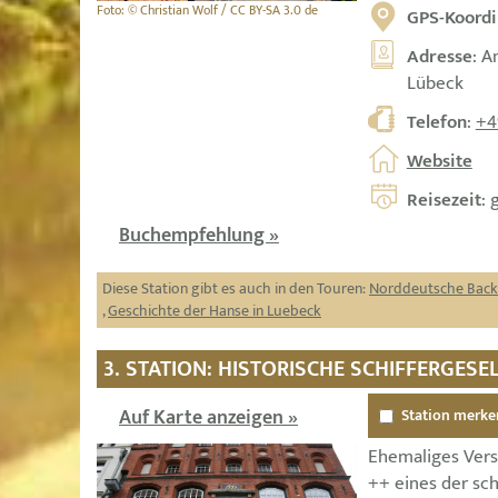
Foto: © Christian Wolf / CC BY-SA 3.0 de
GPS-Koordi
Adresse
: A
Lübeck
Telefon
:
+4
Website
Reisezeit
: 
Buchempfehlung »
Diese Station gibt es auch in den Touren:
Norddeutsche Back
,
Geschichte der Hanse in Luebeck
3. STATION: HISTORISCHE SCHIFFERGES
Auf Karte anzeigen »
Station merke
Ehemaliges Ver
++ eines der sch