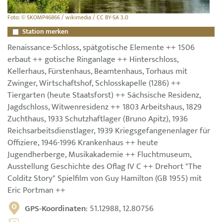
Foto: © SKOMP46866 / wikimedia / CC BY-SA 3.0
Station merken
Renaissance-Schloss, spätgotische Elemente ++ 1506
erbaut ++ gotische Ringanlage ++ Hinterschloss,
Kellerhaus, Fürstenhaus, Beamtenhaus, Torhaus mit
Zwinger, Wirtschaftshof, Schlosskapelle (1286) ++
Tiergarten (heute Staatsforst) ++ Sächsische Residenz,
Jagdschloss, Witwenresidenz ++ 1803 Arbeitshaus, 1829
Zuchthaus, 1933 Schutzhaftlager (Bruno Apitz), 1936
Reichsarbeitsdienstlager, 1939 Kriegsgefangenenlager für
Offiziere, 1946-1996 Krankenhaus ++ heute
Jugendherberge, Musikakademie ++ Fluchtmuseum,
Ausstellung Geschichte des Oflag IV C ++ Drehort "The
Colditz Story" Spielfilm von Guy Hamilton (GB 1955) mit
Eric Portman ++
GPS-Koordinaten
: 51.12988, 12.80756