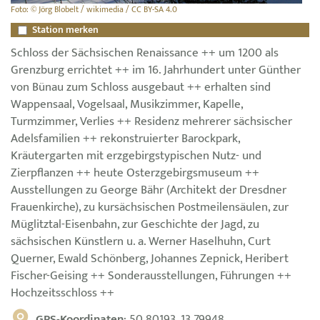
Foto: © Jörg Blobelt / wikimedia / CC BY-SA 4.0
Station merken
Schloss der Sächsischen Renaissance ++ um 1200 als
Grenzburg errichtet ++ im 16. Jahrhundert unter Günther
von Bünau zum Schloss ausgebaut ++ erhalten sind
Wappensaal, Vogelsaal, Musikzimmer, Kapelle,
Turmzimmer, Verlies ++ Residenz mehrerer sächsischer
Adelsfamilien ++ rekonstruierter Barockpark,
Kräutergarten mit erzgebirgstypischen Nutz- und
Zierpflanzen ++ heute Osterzgebirgsmuseum ++
Ausstellungen zu George Bähr (Architekt der Dresdner
Frauenkirche), zu kursächsischen Postmeilensäulen, zur
Müglitztal-Eisenbahn, zur Geschichte der Jagd, zu
sächsischen Künstlern u. a. Werner Haselhuhn, Curt
Querner, Ewald Schönberg, Johannes Zepnick, Heribert
Fischer-Geising ++ Sonderausstellungen, Führungen ++
Hochzeitsschloss ++
GPS-Koordinaten
: 50.80193, 13.79948