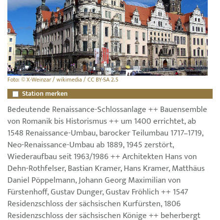
Foto: © X-Weinzar / wikimedia / CC BY-SA 2.5
Station merken
Bedeutende Renaissance-Schlossanlage ++ Bauensemble
von Romanik bis Historismus ++ um 1400 errichtet, ab
1548 Renaissance-Umbau, barocker Teilumbau 1717–1719,
Neo-Renaissance-Umbau ab 1889, 1945 zerstört,
Wiederaufbau seit 1963/1986 ++ Architekten Hans von
Dehn-Rothfelser, Bastian Kramer, Hans Kramer, Matthäus
Daniel Pöppelmann, Johann Georg Maximilian von
Fürstenhoff, Gustav Dunger, Gustav Fröhlich ++ 1547
Residenzschloss der sächsischen Kurfürsten, 1806
Residenzschloss der sächsischen Könige ++ beherbergt