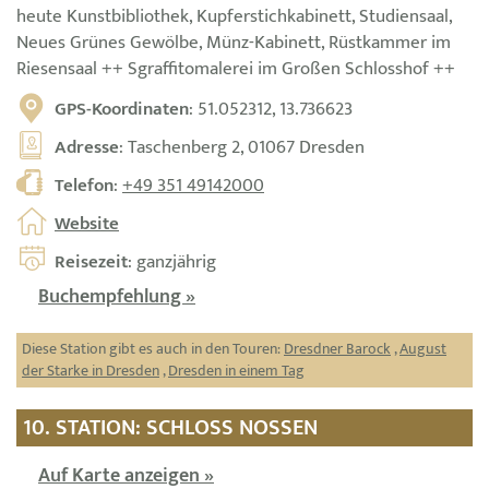
heute Kunstbibliothek, Kupferstichkabinett, Studiensaal,
Neues Grünes Gewölbe, Münz-Kabinett, Rüstkammer im
Riesensaal ++ Sgraffitomalerei im Großen Schlosshof ++
GPS-Koordinaten
: 51.052312, 13.736623
Adresse
: Taschenberg 2, 01067 Dresden
Telefon
:
+49 351 49142000
Website
Reisezeit
: ganzjährig
Buchempfehlung »
Diese Station gibt es auch in den Touren:
Dresdner Barock
,
August
der Starke in Dresden
,
Dresden in einem Tag
10. STATION: SCHLOSS NOSSEN
Auf Karte anzeigen »