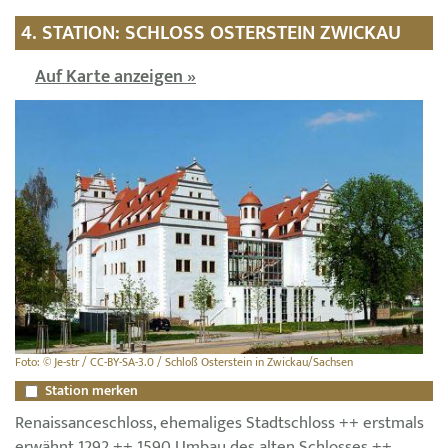
4. STATION: SCHLOSS OSTERSTEIN ZWICKAU
Auf Karte anzeigen »
Foto: © Je-str / CC-BY-SA-3.0 / Schloß Osterstein in Zwickau/Sachsen
Station merken
Renaissanceschloss, ehemaliges Stadtschloss ++ erstmals
erwähnt 1292 ++ 1590 Umbau des alten Schlosses ++