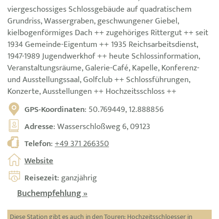
viergeschossiges Schlossgebäude auf quadratischem
Grundriss, Wassergraben, geschwungener Giebel,
kielbogenförmiges Dach ++ zugehöriges Rittergut ++ seit
1934 Gemeinde-Eigentum ++ 1935 Reichsarbeitsdienst,
1947-1989 Jugendwerkhof ++ heute Schlossinformation,
Veranstaltungsräume, Galerie-Café, Kapelle, Konferenz-
und Ausstellungssaal, Golfclub ++ Schlossführungen,
Konzerte, Ausstellungen ++ Hochzeitsschloss ++
GPS-Koordinaten
: 50.769449, 12.888856
Adresse
: Wasserschloßweg 6, 09123
Telefon
:
+49 371 266350
Website
Reisezeit
: ganzjährig
Buchempfehlung »
Diese Station gibt es auch in den Touren:
Hochzeitsschloesser in