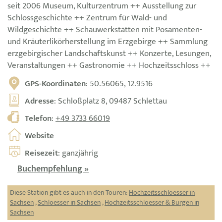
seit 2006 Museum, Kulturzentrum ++ Ausstellung zur
Schlossgeschichte ++ Zentrum für Wald- und
Wildgeschichte ++ Schauwerkstätten mit Posamenten-
und Kräuterlikörherstellung im Erzgebirge ++ Sammlung
erzgebirgischer Landschaftskunst ++ Konzerte, Lesungen,
Veranstaltungen ++ Gastronomie ++ Hochzeitsschloss ++
GPS-Koordinaten
: 50.56065, 12.9516
Adresse
: Schloßplatz 8, 09487 Schlettau
Telefon
:
+49 3733 66019
Website
Reisezeit
: ganzjährig
Buchempfehlung »
Diese Station gibt es auch in den Touren:
Hochzeitsschloesser in
Sachsen
,
Schloesser in Sachsen
,
Hochzeitsschloesser & Burgen in
Sachsen