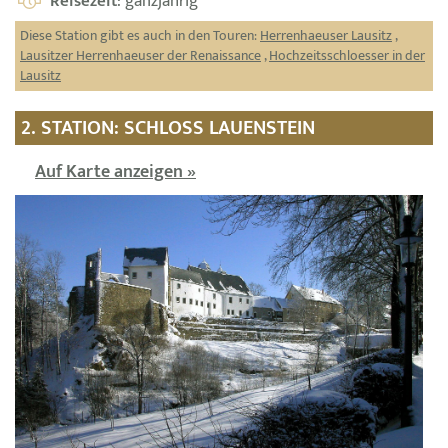
Reisezeit
: ganzjährig
Diese Station gibt es auch in den Touren:
Herrenhaeuser Lausitz
,
Lausitzer Herrenhaeuser der Renaissance
,
Hochzeitsschloesser in der
Lausitz
2. STATION: SCHLOSS LAUENSTEIN
Auf Karte anzeigen »