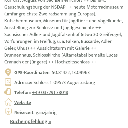
Kurfürst August von Sachsen errichtet ++ bis 1945
Gauschulungsburg der NSDAP ++ heute Motorradmuseum
(umfangreichste Zweiradsammlung Europas),
Kutschenmuseum, Museum für Jagdtier - und Vogelkunde,
Ausstellung zur Schloss- und Jagdgeschichte ++
Sächsischer Adler- und Jagdfalkenhof (etwa 30 Greifvögel,
Vorführungen im Freiflug, u. a. Falken, Bussarde, Adler,
Geier, Uhus) ++ Aussichtsturm mit Galerie ++
Brunnenhaus, Schlosskirche (Altarretabel bemalte Lucas
Cranach der Jüngere) ++ Hochzeitsschloss ++
GPS-Koordinaten
: 50.81422, 13.09963
Adresse
: Schloss 1, 09573 Augustusburg
Telefon
:
+49 037291 38018
Website
Reisezeit
: ganzjährig
Buchempfehlung »