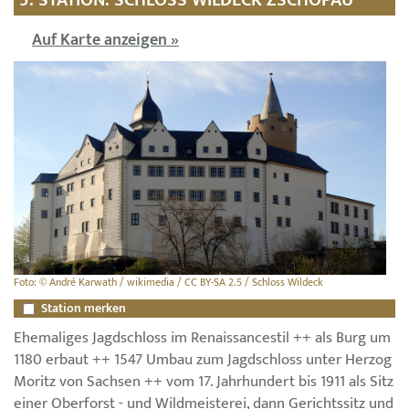
Auf Karte anzeigen »
Foto: © André Karwath / wikimedia / CC BY-SA 2.5 / Schloss Wildeck
Station merken
Ehemaliges Jagdschloss im Renaissancestil ++ als Burg um
1180 erbaut ++ 1547 Umbau zum Jagdschloss unter Herzog
Moritz von Sachsen ++ vom 17. Jahrhundert bis 1911 als Sitz
einer Oberforst - und Wildmeisterei, dann Gerichtssitz und