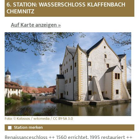
6. STATION: WASSERSCHLOSS KLAFFENBACH C
HEMNITZ
Auf Karte anzeigen »
Foto: © Kolossos / wikimedia / CC BY-SA 3.0
Station merken
Renaissanceschloss ++ 1560 errichtet, 1995 restauriert ++