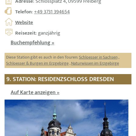
Adresse
: Schlossplatz 4, 09599 Freiberg
Telefon
:
+49 3731 394654
Website
Reisezeit
: ganzjährig
Buchempfehlung »
Diese Station gibt es auch in den Touren:
Schloesser in Sachsen
,
Schloesser & Burgen im Erzgebirge
,
Naturwissen im Erzgebirge
9. STATION: RESIDENZSCHLOSS DRESDEN
Auf Karte anzeigen »