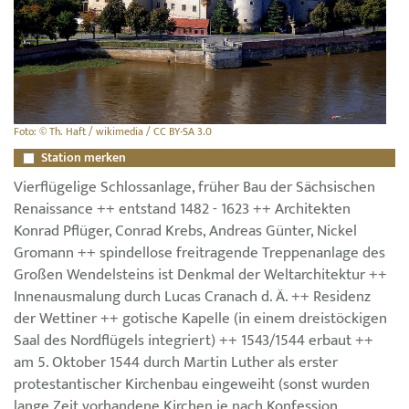
Foto: © Th. Haft / wikimedia / CC BY-SA 3.0
Station merken
Vierflügelige Schlossanlage, früher Bau der Sächsischen
Renaissance ++ entstand 1482 - 1623 ++ Architekten
Konrad Pflüger, Conrad Krebs, Andreas Günter, Nickel
Gromann ++ spindellose freitragende Treppenanlage des
Großen Wendelsteins ist Denkmal der Weltarchitektur ++
Innenausmalung durch Lucas Cranach d. Ä. ++ Residenz
der Wettiner ++ gotische Kapelle (in einem dreistöckigen
Saal des Nordflügels integriert) ++ 1543/1544 erbaut ++
am 5. Oktober 1544 durch Martin Luther als erster
protestantischer Kirchenbau eingeweiht (sonst wurden
lange Zeit vorhandene Kirchen je nach Konfession