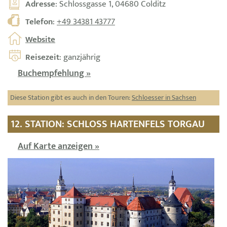
Adresse
: Schlossgasse 1, 04680 Colditz
Telefon
:
+49 34381 43777
Website
Reisezeit
: ganzjährig
Buchempfehlung »
Diese Station gibt es auch in den Touren:
Schloesser in Sachsen
12. STATION: SCHLOSS HARTENFELS TORGAU
Auf Karte anzeigen »