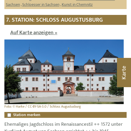
Sachsen
,
Schloesser in Sachsen
,
Kunst in Chemnitz
7. STATION: SCHLOSS AUGUSTUSBURG
Auf Karte anzeigen »
Karte
Foto: © Harke / CC-BY-SA-3.0 / Schloss Augustusburg
Station merken
Ehemaliges Jagdschloss im Renaissancestil ++ 1572 unter