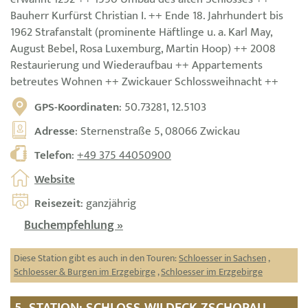
Bauherr Kurfürst Christian I. ++ Ende 18. Jahrhundert bis
1962 Strafanstalt (prominente Häftlinge u. a. Karl May,
August Bebel, Rosa Luxemburg, Martin Hoop) ++ 2008
Restaurierung und Wiederaufbau ++ Appartements
betreutes Wohnen ++ Zwickauer Schlossweihnacht ++
GPS-Koordinaten
: 50.73281, 12.5103
Adresse
: Sternenstraße 5, 08066 Zwickau
Telefon
:
+49 375 44050900
Website
Reisezeit
: ganzjährig
Buchempfehlung »
Diese Station gibt es auch in den Touren:
Schloesser in Sachsen
,
Schloesser & Burgen im Erzgebirge
,
Schloesser im Erzgebirge
5. STATION: SCHLOSS WILDECK ZSCHOPAU