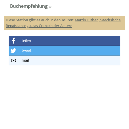
Buchempfehlung »
Diese Station gibt es auch in den Touren:
Martin Luther
,
Saechsische
Renaissance
,
Lucas Cranach der Aeltere
teilen
tweet
mail