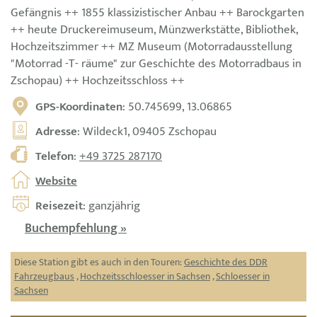
Gefängnis ++ 1855 klassizistischer Anbau ++ Barockgarten
++ heute Druckereimuseum, Münzwerkstätte, Bibliothek,
Hochzeitszimmer ++ MZ Museum (Motorradausstellung
"Motorrad -T- räume" zur Geschichte des Motorradbaus in
Zschopau) ++ Hochzeitsschloss ++
GPS-Koordinaten
: 50.745699, 13.06865
Adresse
: Wildeck1, 09405 Zschopau
Telefon
:
+49 3725 287170
Website
Reisezeit
: ganzjährig
Buchempfehlung »
Diese Station gibt es auch in den Touren:
Geschichte des DDR
Fahrzeugbaus
,
Hochzeitsschloesser in Sachsen
,
Schloesser in
Sachsen