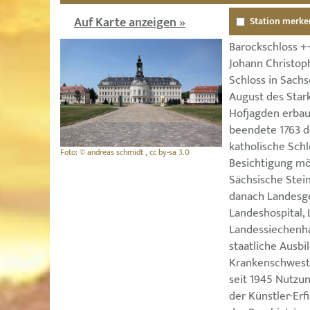
Auf Karte anzeigen »
Station merke
Barockschloss ++
Johann Christo
Schloss in Sachs
August des Star
Hofjagden erbau
beendete 1763 d
katholische Schl
Foto: © andreas schmidt , cc by-sa 3.0
Besichtigung mög
Sächsische Stei
danach Landesge
Landeshospital,
Landessiechenha
staatliche Ausbi
Krankenschweste
seit 1945 Nutzun
der Künstler-Erf