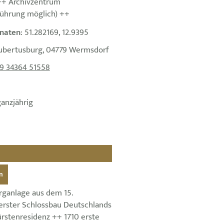
 ++ Archivzentrum
ührung möglich) ++
naten
: 51.282169, 12.9395
Hubertusburg, 04779 Wermsdorf
9 34364 51558
ganzjährig
n
rganlage aus dem 15.
erster Schlossbau Deutschlands
ürstenresidenz ++ 1710 erste