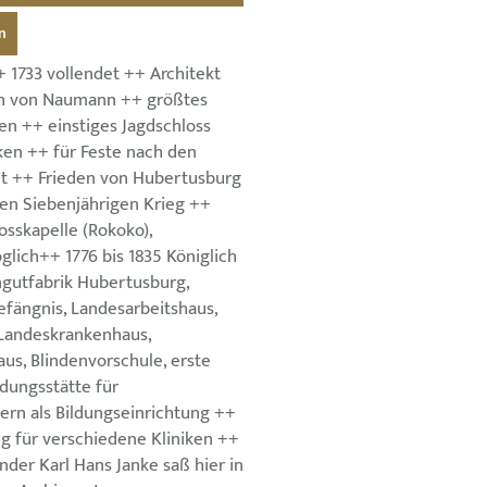
n
 1733 vollendet ++ Architekt
ph von Naumann ++ größtes
en ++ einstiges Jagdschloss
ken ++ für Feste nach den
t ++ Frieden von Hubertusburg
en Siebenjährigen Krieg ++
osskapelle (Rokoko),
lich++ 1776 bis 1835 Königlich
ngutfabrik Hubertusburg,
fängnis, Landesarbeitshaus,
 Landeskrankenhaus,
us, Blindenvorschule, erste
ldungsstätte für
rn als Bildungseinrichtung ++
g für verschiedene Kliniken ++
inder Karl Hans Janke saß hier in