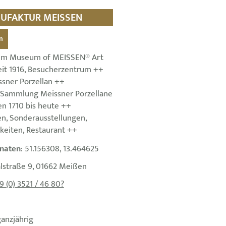
ANUFAKTUR MEISSEN
n
um Museum of MEISSEN® Art
eit 1916, Besucherzentrum ++
ssner Porzellan ++
 Sammlung Meissner Porzellane
n 1710 bis heute ++
n, Sonderausstellungen,
keiten, Restaurant ++
naten
: 51.156308, 13.464625
alstraße 9, 01662 Meißen
9 (0) 3521 / 46 80?
ganzjährig