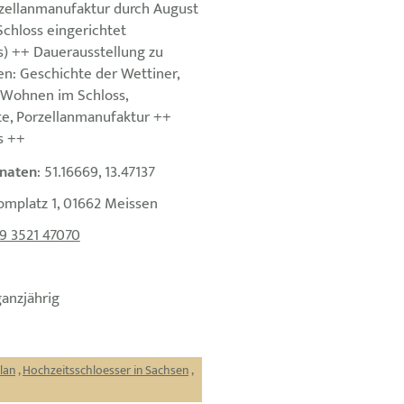
zellanmanufaktur durch August
Schloss eingerichtet
s) ++ Dauerausstellung zu
: Geschichte der Wettiner,
, Wohnen im Schloss,
e, Porzellanmanufaktur ++
s ++
naten
: 51.16669, 13.47137
omplatz 1, 01662 Meissen
9 3521 47070
ganzjährig
lan
,
Hochzeitsschloesser in Sachsen
,