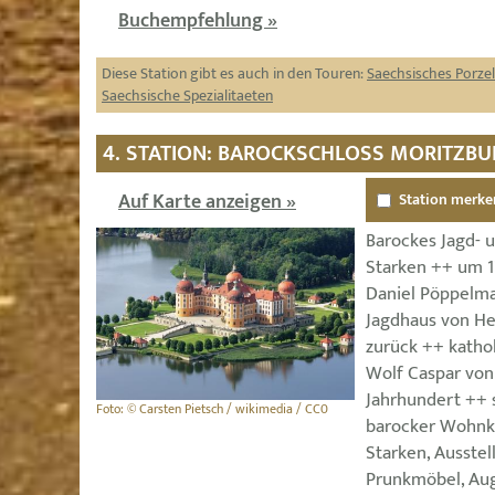
Buchempfehlung »
Diese Station gibt es auch in den Touren:
Saechsisches Porzel
Saechsische Spezialitaeten
4. STATION: BAROCKSCHLOSS MORITZB
Auf Karte anzeigen »
Station merke
Barockes Jagd- 
Starken ++ um 1
Daniel Pöppelma
Jagdhaus von He
zurück ++ kathol
Wolf Caspar von 
Jahrhundert ++ 
Foto: © Carsten Pietsch / wikimedia / CC0
barocker Wohnku
Starken, Ausstel
Prunkmöbel, Aug