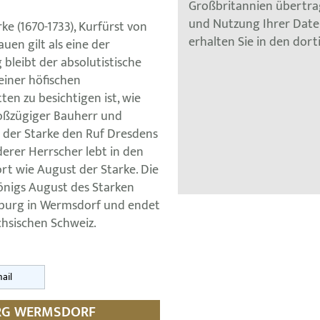
Großbritannien übertra
und Nutzung Ihrer Dat
ke (1670-1733), Kurfürst von
erhalten Sie in den dor
uen gilt als eine der
 bleibt der absolutistische
einer höfischen
ten zu besichtigen ist, wie
roßzügiger Bauherr und
 der Starke den Ruf Dresdens
erer Herrscher lebt in den
rt wie August der Starke. Die
önigs August des Starken
sburg in Wermsdorf und endet
chsischen Schweiz.
ail
URG WERMSDORF