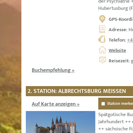
der Psychiatrie
Hubertusburg (F
GPS-Koordi
Adresse
: 
Telefon
:
+4
Website
Reisezeit
: 
Buchempfehlung »
2. STATION: ALBRECHTSBURG MEISSEN
Auf Karte anzeigen »
Station merke
Spätgotische Bu
Jahrhundert ++ 
++ sächsische F