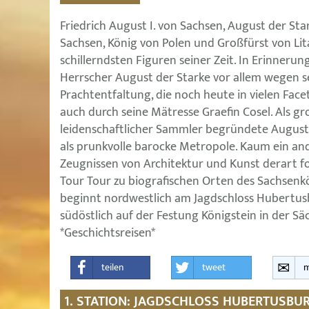
Friedrich August I. von Sachsen, August der Star
Sachsen, König von Polen und Großfürst von Lita
schillerndsten Figuren seiner Zeit. In Erinnerung
Herrscher August der Starke vor allem wegen s
Prachtentfaltung, die noch heute in vielen Facet
auch durch seine Mätresse Graefin Cosel. Als g
leidenschaftlicher Sammler begründete August
als prunkvolle barocke Metropole. Kaum ein and
Zeugnissen von Architektur und Kunst derart fo
Tour Tour zu biografischen Orten des Sachsenk
beginnt nordwestlich am Jagdschloss Hubertu
südöstlich auf der Festung Königstein in der Sä
*Geschichtsreisen*
teilen
tweet
m
1. STATION: JAGDSCHLOSS HUBERTUSB