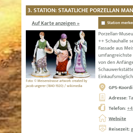
3. STATION: STAATLICHE PORZELLAN M
Auf Karte anzeigen »
Station merke
Porzellan-Muse
++ Schauhalle s
Fassade aus Mei
umfangreichste
von den Anfänge
Schauwerkstätte
Einkaufsmöglich
Foto: © Meisenstrasse artwork created by
jacob ungerer (1840-1920) / wikimedia
GPS-Koordi
Adresse
: T
Telefon
:
+4
Website
Reisezeit
: 