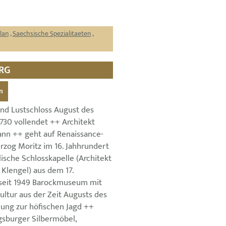
lan
,
Saechsische Spezialitaeten
,
URG
n
und Lustschloss August des
730 vollendet ++ Architekt
nn ++ geht auf Renaissance-
rzog Moritz im 16. Jahhrundert
ische Schlosskapelle (Architekt
Klengel) aus dem 17.
seit 1949 Barockmuseum mit
ltur aus der Zeit Augusts des
lung zur höfischen Jagd ++
sburger Silbermöbel,