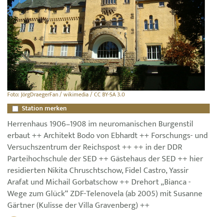
Foto: JörgDraegerFan / wikimedia / CC BY-SA 3.0
Station merken
Herrenhaus 1906–1908 im neuromanischen Burgenstil
erbaut ++ Architekt Bodo von Ebhardt ++ Forschungs- und
Versuchszentrum der Reichspost ++ ++ in der DDR
Parteihochschule der SED ++ Gästehaus der SED ++ hier
residierten Nikita Chruschtschow, Fidel Castro, Yassir
Arafat und Michail Gorbatschow ++ Drehort „Bianca -
Wege zum Glück“ ZDF-Telenovela (ab 2005) mit Susanne
Gärtner (Kulisse der Villa Gravenberg) ++