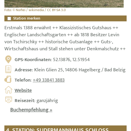
Foto: © Norhei / wikimedia / CC BY-SA 3.0
Station merken
Erstmals 1388 erwähnt ++ Klassizistisches Gutshaus ++
Englischer Landschaftsgarten ++ ab 1818 Besitzer Levin
von Tschirschky ++ historische Gutsanlage ++ Guts-,
Wirtschaftshaus und Stall stehen unter Denkmalschutz ++
GPS-Koordinaten
: 52.13876, 12.51954
Adresse
: Klein Glien 25, 14806 Hagelberg / Bad Belzig
Telefon
:
+49 33841 3883
Website
Reisezeit
: ganzjährig
Buchempfehlung »
4. STATION: SUDERMANNHAUS SCHLOSS