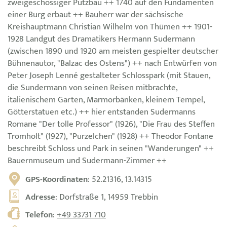
zweigeschossiger Putzbau ++ 1740 auf den Fundamenten
einer Burg erbaut ++ Bauherr war der sächsische
Kreishauptmann Christian Wilhelm von Thümen ++ 1901-
1928 Landgut des Dramatikers Hermann Sudermann
(zwischen 1890 und 1920 am meisten gespielter deutscher
Bühnenautor, "Balzac des Ostens") ++ nach Entwürfen von
Peter Joseph Lenné gestalteter Schlosspark (mit Stauen,
die Sundermann von seinen Reisen mitbrachte,
italienischem Garten, Marmorbänken, kleinem Tempel,
Götterstatuen etc.) ++ hier entstanden Sudermanns
Romane "Der tolle Professor" (1926), "Die Frau des Steffen
Tromholt" (1927), "Purzelchen" (1928) ++ Theodor Fontane
beschreibt Schloss und Park in seinen "Wanderungen" ++
Bauernmuseum und Sudermann-Zimmer ++
GPS-Koordinaten
: 52.21316, 13.14315
Adresse
: Dorfstraße 1, 14959 Trebbin
Telefon
:
+49 33731 710