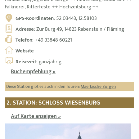
Falknerei, Ritterfeste ++ Hochzeitsburg ++
GPS-Koordinaten
: 52.03443, 12.58103
Adresse
: Zur Burg 49, 14823 Rabenstein / Fläming
Telefon
:
+49 33848 60221
Website
Reisezeit
: ganzjährig
Buchempfehlung »
Diese Station gibt es auch in den Touren:
Maerkische Burgen
2. STATION: SCHLOSS WIESENBURG
Auf Karte anzeigen »