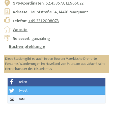
GPS-Koordinaten
: 52.458573, 12.965022
Adresse
: Hauptstraße 14, 14476 Marquardt
Telefon
:
+49 331 2008078
Website
Reisezeit
: ganzjährig
Buchempfehlung »
Diese Station gibt es auch in den Touren:
Maerkische Drehorte
,
Fontanes Wanderungen im Havelland von Potsdam aus
,
Maerkische
Herrenhaeuser des Historismus
teilen
tweet
mail