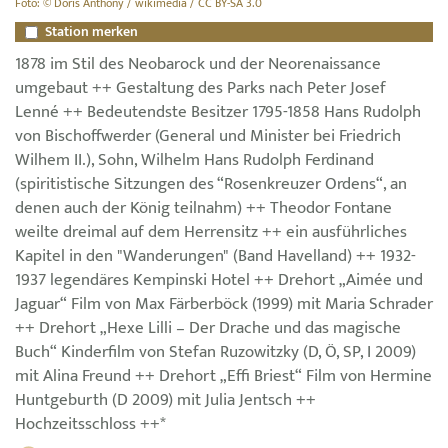
Foto: © Doris Anthony / wikimedia / CC BY-SA 3.0
Station merken
1878 im Stil des Neobarock und der Neorenaissance
umgebaut ++ Gestaltung des Parks nach Peter Josef
Lenné ++ Bedeutendste Besitzer 1795-1858 Hans Rudolph
von Bischoffwerder (General und Minister bei Friedrich
Wilhem II.), Sohn, Wilhelm Hans Rudolph Ferdinand
(spiritistische Sitzungen des “Rosenkreuzer Ordens“, an
denen auch der König teilnahm) ++ Theodor Fontane
weilte dreimal auf dem Herrensitz ++ ein ausführliches
Kapitel in den "Wanderungen" (Band Havelland) ++ 1932-
1937 legendäres Kempinski Hotel ++ Drehort „Aimée und
Jaguar“ Film von Max Färberböck (1999) mit Maria Schrader
++ Drehort „Hexe Lilli – Der Drache und das magische
Buch“ Kinderfilm von Stefan Ruzowitzky (D, Ö, SP, I 2009)
mit Alina Freund ++ Drehort „Effi Briest“ Film von Hermine
Huntgeburth (D 2009) mit Julia Jentsch ++
Hochzeitsschloss ++*