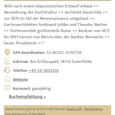
1804 nach einem klassizistischen Entwurf erbaut ++
Neuordnung der Dorfstruktur ++ Architekt David Gilly ++
um 1870 im Stil der Neorenaissance umgebaut ++
Gartenarchitekten Ferdinand Jühlke und Theodor Nietner
++ Dorfensemble größtenteils Ruine ++ Besitzer von 1873
bis 1893 Gerson von Bleichröder, der Bankier Bismarcks ++
heute Privatbesitz ++*
GPS-Koordinaten
: 52.363211, 13.192724
Adresse
: Am Schlosspark, 14532 Güterfelde
Telefon
:
+49 331 2403535
Website
Reisezeit
: ganzjährig
Buchempfehlung »
Diese Station gibt es auch in den Touren:
David Gilly
,
Renaissance
Herrenhaeuser in der Mark