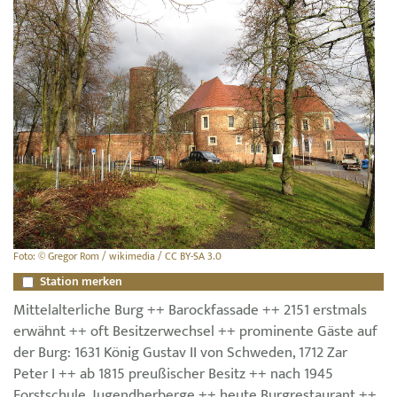
Foto: © Gregor Rom / wikimedia / CC BY-SA 3.0
Station merken
Mittelalterliche Burg ++ Barockfassade ++ 2151 erstmals
erwähnt ++ oft Besitzerwechsel ++ prominente Gäste auf
der Burg: 1631 König Gustav II von Schweden, 1712 Zar
Peter I ++ ab 1815 preußischer Besitz ++ nach 1945
Forstschule, Jugendherberge ++ heute Burgrestaurant ++