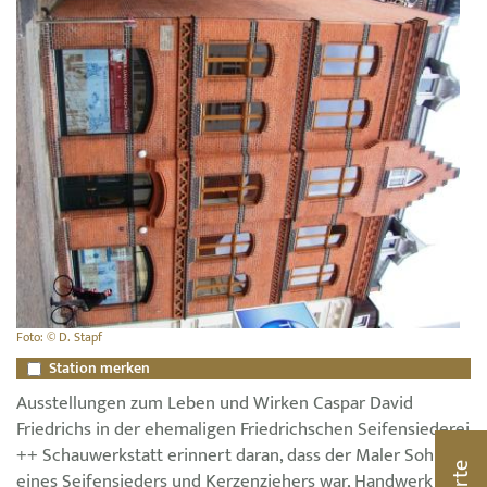
Foto: © D. Stapf
Station merken
Ausstellungen zum Leben und Wirken Caspar David
Friedrichs in der ehemaligen Friedrichschen Seifensiederei
++ Schauwerkstatt erinnert daran, dass der Maler Sohn
Karte
eines Seifensieders und Kerzenziehers war, Handwerk in