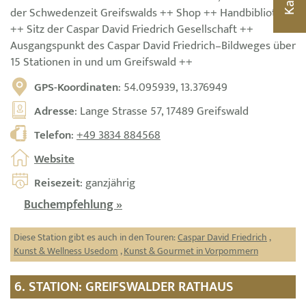
der Schwedenzeit Greifswalds ++ Shop ++ Handbibliothek
++ Sitz der Caspar David Friedrich Gesellschaft ++
Ausgangspunkt des Caspar David Friedrich–Bildweges über
15 Stationen in und um Greifswald ++
GPS-Koordinaten
: 54.095939, 13.376949
Adresse
: Lange Strasse 57, 17489 Greifswald
Telefon
:
+49 3834 884568
Website
Reisezeit
: ganzjährig
Buchempfehlung »
Diese Station gibt es auch in den Touren:
Caspar David Friedrich
,
Kunst & Wellness Usedom
,
Kunst & Gourmet in Vorpommern
6. STATION: GREIFSWALDER RATHAUS