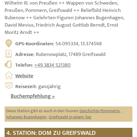
Wilhelm III. von Preußen ++ Wappen von Schweden,
Preußen, Pommern, Greifswald ++ Reliefbild Heinrich
Rubenow ++ Gelehrten-Figuren Johannes Bugenhagen,
David Mevius, Friedrich August Gottlob Berndt, Ernst
Moritz Arndt ++
GPS-Koordinaten
: 54.095334, 13.374568
Adresse
: Rubenowplatz, 17489 Greifswald
Telefon
:
+49 3834 521380
Website
Reisezeit
: ganzjährig
Buchempfehlung »
Diese Station gibt es auch in den Touren:
Geschichte Pommerns
,
Johannes Bugenhagen
,
Greifswald in einem Tag
4. STATION: DOM ZU GREIFSWALD