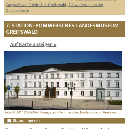
Caspar David Friedrich in Greifswald
,
Schwedenzeit an der
Ostseekueste
7. STATION: POMMERSCHES LANDESMUSEUM
GREIFSWALD
Auf Karte anzeigen »
Foto: © UW / CC-BY-SA-3.0-migrated / Pommersches Landesmuseum Greifswald
Station merken