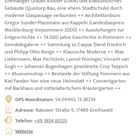
Ehemaliges Graues Kloster (Gotik) und Klassizistisches
Gebäude (Quistorp-Bau, eine ehem. Stadtschule) durch
moderne Glaspassage verbunden ++ Architektenbüro
Gregor Sunder-Plassmann aus Kappeln (Landesbaupreis
Mecklenburg-Vorpommern 2000) ++ Ausstellungen zur
Erdgeschichte ++ 14.000 Jahre Geschichte in Pommern ++
Gemäldegalerie ++ Sammlung zu Caspar David Friedrich
und Philipp Otto Runge ++ Klassische Moderne ++ Max
Liebermann, Max Pechstein, Lyonel Feininger, Vincent van
Gogh ++ Johannes Bugenhagen gewidmete Croy-Teppich
++ Museumsshop ++ Bestände der Stiftung Pommern aus
Kiel fanden hier eine neue Heimstatt ++ Conventgarten
mit Backhaus und mittelalterlichem Kräutergarten ++
GPS-Koordinaten
: 54.09492, 13.38234
Adresse
: Rakower Straße 9, 17489 Greifswald
Telefon
:
+49 3834 83120
Website