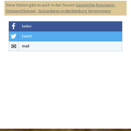
Diese Station gibt es auch in den Touren:
Geschichte Pommerns
,
Ostseeschloesser
,
Gutsanlagen in Mecklenburg Vorpommern
teilen
tweet
mail