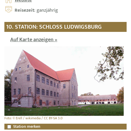
Website
Reisezeit
: ganzjährig
10. STATION: SCHLOSS LUDWIGSBURG
Auf Karte anzeigen »
Foto: © Erell / wikimedia / CC BY-SA 3.0
Station merken