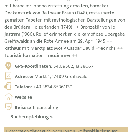
mit barocker Innenausstattung erhalten, barocker
Deckenstuck von Balthasar Braun (1748), restaurierte
gemalten Tapeten mit mythologischen Darstellungen von
den Brüdern Holzerlanden (1749) ++ Bronzetür von Jo
Jastram (1966), Relief erinnert an die kampflose Übergabe
Greifswalds an die Rote Armee am 29. April 1945 ++
Rathaus mit Marktplatz Motiv Caspar David Friedrichs ++
Touristinformation, Trauzimmer ++
GPS-Koordinaten
: 54.09582, 13.38067
Adresse
: Markt 1, 17489 Greifswald
Telefon
:
+49 3834 85361130
Website
Reisezeit
: ganzjährig
Buchempfehlung »
Diese Station gibt es auch in den Touren:
Greifswald in einem Tag
,