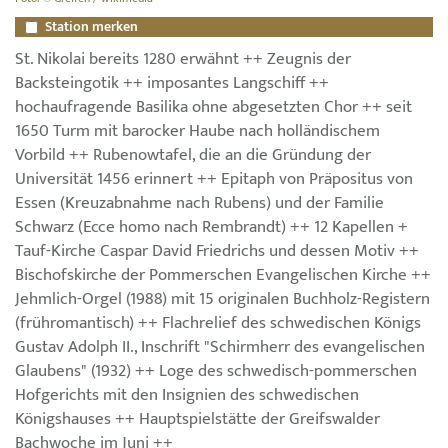
Station merken
St. Nikolai bereits 1280 erwähnt ++ Zeugnis der
Backsteingotik ++ imposantes Langschiff ++
hochaufragende Basilika ohne abgesetzten Chor ++ seit
1650 Turm mit barocker Haube nach holländischem
Vorbild ++ Rubenowtafel, die an die Gründung der
Universität 1456 erinnert ++ Epitaph von Präpositus von
Essen (Kreuzabnahme nach Rubens) und der Familie
Schwarz (Ecce homo nach Rembrandt) ++ 12 Kapellen +
Tauf-Kirche Caspar David Friedrichs und dessen Motiv ++
Bischofskirche der Pommerschen Evangelischen Kirche ++
Jehmlich-Orgel (1988) mit 15 originalen Buchholz-Registern
(frühromantisch) ++ Flachrelief des schwedischen Königs
Gustav Adolph II., Inschrift "Schirmherr des evangelischen
Glaubens" (1932) ++ Loge des schwedisch-pommerschen
Hofgerichts mit den Insignien des schwedischen
Königshauses ++ Hauptspielstätte der Greifswalder
Bachwoche im Juni ++