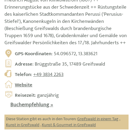
Friedrich August von Klinkowström (1807) ++
Erinnerungstücke aus der Schwedenzeit ++ Rüstungsteile
des kaiserlichen Stadtkommandanten Perussi ('Perusius-
Stiefel'), Kanonenkugeln in den Kirchenwänden
(Beschießung Greifswalds durch brandenburgische
Truppen 1659 und 1678), Grabdenkmäler und Gemälde von
Greifswalder Persönlichkeiten des 17./18. Jahrhunderts ++
GPS-Koordinaten
: 54.096572, 13.383621
Adresse
: Brüggstraße 35, 17489 Greifswald
Telefon
:
+49 3834 2263
Website
Reisezeit
: ganzjährig
Buchempfehlung »
Diese Station gibt es auch in den Touren:
Greifswald in einem Tag
,
Kunst in Greifswald
,
Kunst & Gourmet in Greifswald