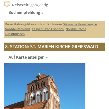
Reisezeit
: ganzjährig
Buchempfehlung »
Diese Station gibt es auch in den Touren:
Slawische Besiedlung in
Norddeutschland
,
Caspar David Friedrich
,
Norddeutsche
Kunstmuseen
8. STATION: ST. MARIEN KIRCHE GREIFSWALD
Auf Karte anzeigen »