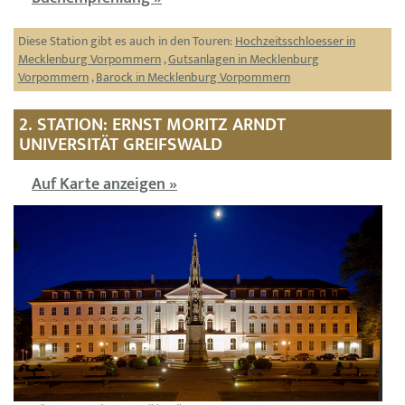
Diese Station gibt es auch in den Touren:
Hochzeitsschloesser in
Mecklenburg Vorpommern
,
Gutsanlagen in Mecklenburg
Vorpommern
,
Barock in Mecklenburg Vorpommern
2. STATION: ERNST MORITZ ARNDT
UNIVERSITÄT GREIFSWALD
Auf Karte anzeigen »