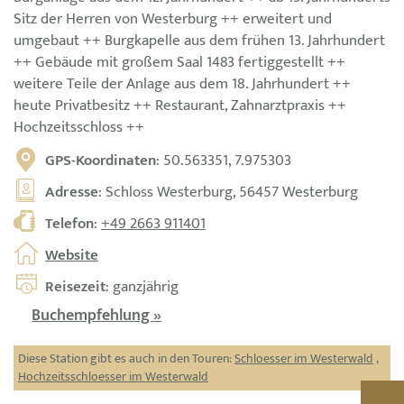
Sitz der Herren von Westerburg ++ erweitert und
umgebaut ++ Burgkapelle aus dem frühen 13. Jahrhundert
++ Gebäude mit großem Saal 1483 fertiggestellt ++
weitere Teile der Anlage aus dem 18. Jahrhundert ++
heute Privatbesitz ++ Restaurant, Zahnarztpraxis ++
Hochzeitsschloss ++
GPS-Koordinaten
: 50.563351, 7.975303
Adresse
: Schloss Westerburg, 56457 Westerburg
Telefon
:
+49 2663 911401
Website
Reisezeit
: ganzjährig
Buchempfehlung »
Diese Station gibt es auch in den Touren:
Schloesser im Westerwald
,
Hochzeitsschloesser im Westerwald