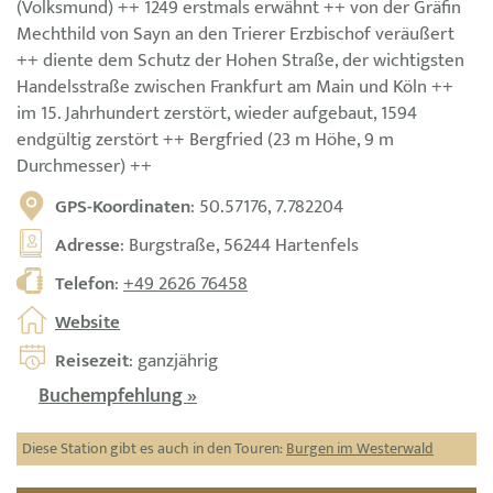
(Volksmund) ++ 1249 erstmals erwähnt ++ von der Gräfin
Mechthild von Sayn an den Trierer Erzbischof veräußert
++ diente dem Schutz der Hohen Straße, der wichtigsten
Handelsstraße zwischen Frankfurt am Main und Köln ++
im 15. Jahrhundert zerstört, wieder aufgebaut, 1594
endgültig zerstört ++ Bergfried (23 m Höhe, 9 m
Durchmesser) ++
GPS-Koordinaten
: 50.57176, 7.782204
Adresse
: Burgstraße, 56244 Hartenfels
Telefon
:
+49 2626 76458
Website
Reisezeit
: ganzjährig
Buchempfehlung »
Diese Station gibt es auch in den Touren:
Burgen im Westerwald