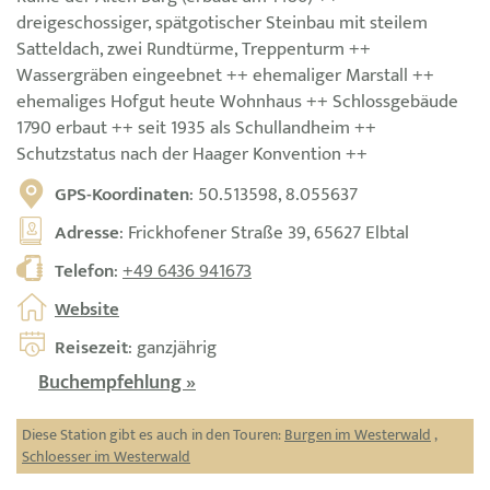
dreigeschossiger, spätgotischer Steinbau mit steilem
Satteldach, zwei Rundtürme, Treppenturm ++
Wassergräben eingeebnet ++ ehemaliger Marstall ++
ehemaliges Hofgut heute Wohnhaus ++ Schlossgebäude
1790 erbaut ++ seit 1935 als Schullandheim ++
Schutzstatus nach der Haager Konvention ++
GPS-Koordinaten
: 50.513598, 8.055637
Adresse
: Frickhofener Straße 39, 65627 Elbtal
Telefon
:
+49 6436 941673
Website
Reisezeit
: ganzjährig
Buchempfehlung »
Diese Station gibt es auch in den Touren:
Burgen im Westerwald
,
Schloesser im Westerwald