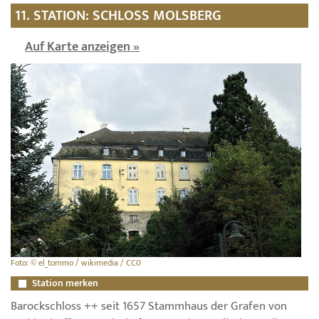
11. STATION: SCHLOSS MOLSBERG
Auf Karte anzeigen »
Foto: © el_tommo / wikimedia / CC0
Station merken
Barockschloss ++ seit 1657 Stammhaus der Grafen von