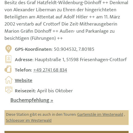
Besitz des Graf Hatzfeldt-Wildenburg-Dönhoff ++ Denkmal
von Alexander Liberman zu Ehren der hingerichteten
Beteiligten am Attentat auf Adolf Hitler ++ am 11. März
2002 verstarb auf Crottorf Die Zeit-Mitherausgeberin
Marion Gräfin Dönhoff ++ Außen- und Parkanlage zu
besichtigen (Führungen) ++
GPS-Koordinaten
: 50.904532, 7.80185
Adresse
: Hauptstraße 1, 51598 Friesenhagen-Crottorf
Telefon
:
+49 2741 68 834
Website
Reisezeit
: April bis Oktober
Buchempfehlung »
Diese Station gibt es auch in den Touren:
Gartenstile im Westerwald
,
Schloesser im Westerwald