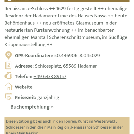
Renaissance-Schloss ++ 1629 fertig gestellt ++ ehemalige
Residenz der Hadamarer Linie des Hauses Nassa ++ heute
Behördenhaus ++ neu eröffnetes Glasmuseum in der
restaurierten Fürstenwohnung ++ im benachbarten
ehemaligen Marstall Scherenschnittmuseum, im Südflügel
Krippenausstellung ++
GPS-Koordinaten
: 50.446906, 8.045029
Adresse
: Schlossplatz, 65589 Hadamar
Telefon
:
+49 6433 89157
Website
Reisezeit
: ganzjährig
Buchempfehlung »
Diese Station gibt es auch in den Touren:
Kunst im Westerwald
,
Schloesser in der Rhein Main Region
,
Renaissance Schloesser in der
Rhein Main Region