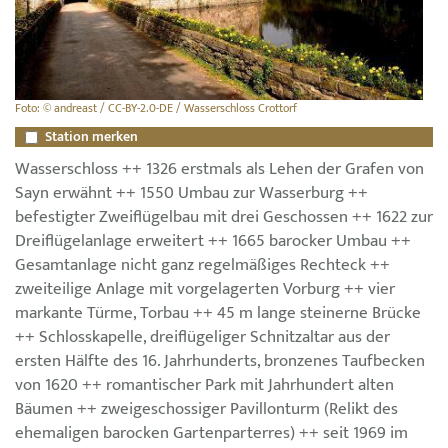
Foto: © andreast / CC-BY-2.0-DE / Wasserschloss Crottorf
Station merken
Wasserschloss ++ 1326 erstmals als Lehen der Grafen von
Sayn erwähnt ++ 1550 Umbau zur Wasserburg ++
befestigter Zweiflügelbau mit drei Geschossen ++ 1622 zur
Dreiflügelanlage erweitert ++ 1665 barocker Umbau ++
Gesamtanlage nicht ganz regelmäßiges Rechteck ++
zweiteilige Anlage mit vorgelagerten Vorburg ++ vier
markante Türme, Torbau ++ 45 m lange steinerne Brücke
++ Schlosskapelle, dreiflügeliger Schnitzaltar aus der
ersten Hälfte des 16. Jahrhunderts, bronzenes Taufbecken
von 1620 ++ romantischer Park mit Jahrhundert alten
Bäumen ++ zweigeschossiger Pavillonturm (Relikt des
ehemaligen barocken Gartenparterres) ++ seit 1969 im