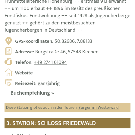
Frühmittelalterliche Höhenburg ++ erstmals 913 erwähnt
++ um 1100 erbaut ++ 1896 im Besitz des preußischen
Forstfiskus, Forstwohnung ++ seit 1928 als Jugendherberge
genutzt ++ gehört zu den meistbesuchten
Jugendherbergen in Deutschland ++
GPS-Koordinaten
: 50.82686, 7.88133
Adresse
: Burgstraße 46, 57548 Kirchen
Telefon
:
+49 2741 61094
Website
Reisezeit
: ganzjährig
Buchempfehlung »
Diese Station gibt es auch in den Touren:
Burgen im Westerwald
3. STATION: SCHLOSS FRIEDEWALD