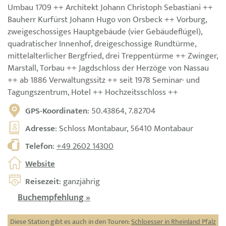
Umbau 1709 ++ Architekt Johann Christoph Sebastiani ++
Bauherr Kurfürst Johann Hugo von Orsbeck ++ Vorburg,
zweigeschossiges Hauptgebäude (vier Gebäudeflügel),
quadratischer Innenhof, dreigeschossige Rundtürme,
mittelalterlicher Bergfried, drei Treppentürme ++ Zwinger,
Marstall, Torbau ++ Jagdschloss der Herzöge von Nassau
++ ab 1886 Verwaltungssitz ++ seit 1978 Seminar- und
Tagungszentrum, Hotel ++ Hochzeitsschloss ++
GPS-Koordinaten
: 50.43864, 7.82704
Adresse
: Schloss Montabaur, 56410 Montabaur
Telefon
:
+49 2602 14300
Website
Reisezeit
: ganzjährig
Buchempfehlung »
Diese Station gibt es auch in den Touren:
Schloesser in Rheinland Pfalz