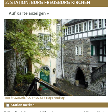
2. STATION: BURG FREUSBURG KIRCHEN
Auf Karte anzeigen »
Foto: © GMcGath / CC-BY-SA-2.5 / Burg Freusburg
Station merken