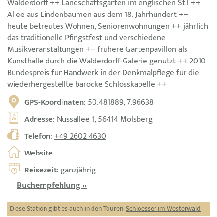
Walderdorff ++ Landschaftsgarten im englischen Stil ++
Allee aus Lindenbäumen aus dem 18. Jahrhundert ++
heute betreutes Wohnen, Seniorenwohnungen ++ jährlich
das traditionelle Pfingstfest und verschiedene
Musikveranstaltungen ++ frühere Gartenpavillon als
Kunsthalle durch die Walderdorff-Galerie genutzt ++ 2010
Bundespreis für Handwerk in der Denkmalpflege für die
wiederhergestellte barocke Schlosskapelle ++
GPS-Koordinaten
: 50.481889, 7.96638
Adresse
: Nussallee 1, 56414 Molsberg
Telefon
:
+49 2602 4630
Website
Reisezeit
: ganzjährig
Buchempfehlung »
Diese Station gibt es auch in den Touren:
Schloesser im Westerwald