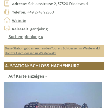
Adresse
: Schlossstrasse 2, 57520 Friedewald
Telefon
:
+49 2743 92360
Website
Reisezeit
: ganzjährig
Buchempfehlung »
Diese Station gibt es auch in den Touren:
Schloesser im Westerwald
,
Hochzeitsschloesser im Westerwald
4. STATION: SCHLOSS HACHENBURG
Auf Karte anzeigen »