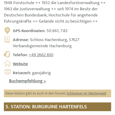
1948 Forstschule ++ 1952 die Landesforstverwaltung ++
1963 die Justizverwaltung ++ seit 1974 im Besitz der
Deutschen Bundesbank, Hochschule für angehende
Führungskräfte ++ Gelände nicht zu besichtigen ++
GPS-Koordinaten
: 50.661, 7.82
Adresse
: Schloss Hachenburg, 57627
Verbandsgemeinde Hachenburg
Telefon
:
+49 2662 830
Website
Reisezeit
: ganzjährig
Buchempfehlung »
Diese Station gibt es auch in den Touren:
Schloesser im Westerwald
5. STATION: BURGRUINE HARTENFELS