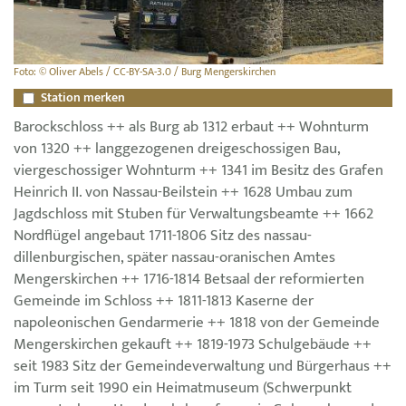
Foto: © Oliver Abels / CC-BY-SA-3.0 / Burg Mengerskirchen
Station merken
Barockschloss ++ als Burg ab 1312 erbaut ++ Wohnturm
von 1320 ++ langgezogenen dreigeschossigen Bau,
viergeschossiger Wohnturm ++ 1341 im Besitz des Grafen
Heinrich II. von Nassau-Beilstein ++ 1628 Umbau zum
Jagdschloss mit Stuben für Verwaltungsbeamte ++ 1662
Nordflügel angebaut 1711-1806 Sitz des nassau-
dillenburgischen, später nassau-oranischen Amtes
Mengerskirchen ++ 1716-1814 Betsaal der reformierten
Gemeinde im Schloss ++ 1811-1813 Kaserne der
napoleonischen Gendarmerie ++ 1818 von der Gemeinde
Mengerskirchen gekauft ++ 1819-1973 Schulgebäude ++
seit 1983 Sitz der Gemeindeverwaltung und Bürgerhaus ++
im Turm seit 1990 ein Heimatmuseum (Schwerpunkt