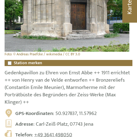
Karte
Foto: © Andreas Praefcke / wikimedia / CC BY 3.0
Station merken
Gedenkpavillon zu Ehren von Ernst Abbe ++ 1911 errichtet
++ von Henry van de Velde entworfen ++ Bronzereliefs
(Constantin Emile Meunier), Marmorherme mit der
Porträtbüste des Begründers der Zeiss-Werke (Max
Klinger) ++
GPS-Koordinaten
: 50.927837, 11.57962
Adresse
: Carl-Zeiß-Platz, 07743 Jena
Telefon
:
+49 3641 498050