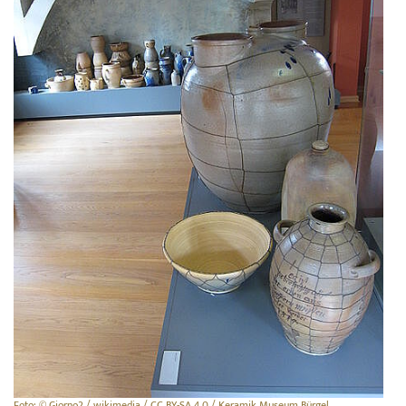
Foto: © Giorno2 / wikimedia / CC BY-SA 4.0 / Keramik Museum Bürgel