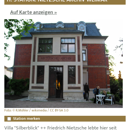
Auf Karte anzeigen »
Foto: © R.Möhler / wikimedia / CC BY-SA 3.0
Station merken
Villa "Silberblick" ++ Friedrich Nietzsche lebte hier seit