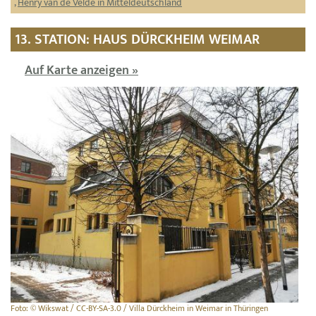
,
Henry van de Velde in Mitteldeutschland
13. STATION: HAUS DÜRCKHEIM WEIMAR
Auf Karte anzeigen »
Foto: © Wikswat / CC-BY-SA-3.0 / Villa Dürckheim in Weimar in Thüringen