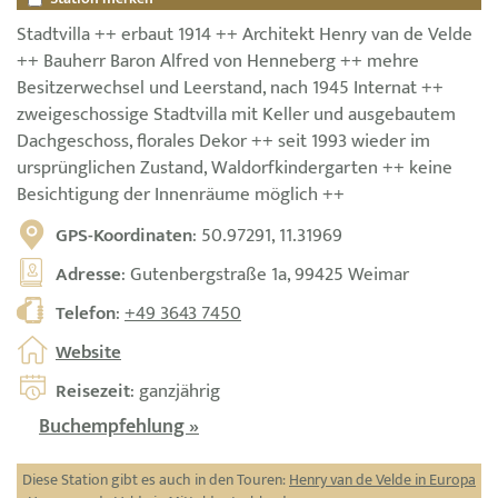
Stadtvilla ++ erbaut 1914 ++ Architekt Henry van de Velde
++ Bauherr Baron Alfred von Henneberg ++ mehre
Besitzerwechsel und Leerstand, nach 1945 Internat ++
zweigeschossige Stadtvilla mit Keller und ausgebautem
Dachgeschoss, florales Dekor ++ seit 1993 wieder im
ursprünglichen Zustand, Waldorfkindergarten ++ keine
Besichtigung der Innenräume möglich ++
GPS-Koordinaten
: 50.97291, 11.31969
Adresse
: Gutenbergstraße 1a, 99425 Weimar
Telefon
:
+49 3643 7450
Website
Reisezeit
: ganzjährig
Buchempfehlung »
Diese Station gibt es auch in den Touren:
Henry van de Velde in Europa