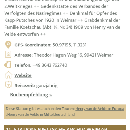
2.Weltkrieges ++ Gedenkstätte des Verbandes der
Verfolgten des Naziregimes ++ Denkmal für Opfer des
Kapp-Putsches von 1920 in Weimar ++ Grabdenkmal der
Familie Koetschau (Abt. ¼, Nr. 34) 1909 von Henry van de
Velde entworfen ++
GPS-Koordinaten
: 50.97195, 11.3231
Adresse
: Theodor-Hagen-Weg 16, 99421 Weimar
Telefon
:
+49 3643 762740
Website
Reisezeit
: ganzjährig
Buchempfehlung »
Diese Station gibt es auch in den Touren:
Henry van de Velde in Europa
,
Henry van de Velde in Mitteldeutschland
11. STATION: NIETZSCHE ARCHIV WEIMAR