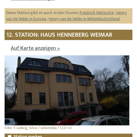
Diese Station gibt es auch in den Touren:
Friedrich Nietzsche
,
Henry
van de Velde in Europa
,
Henry van de Velde in Mitteldeutschland
12. STATION: HAUS HENNEBERG WEIMAR
Auf Karte anzeigen »
Foto: © Ludwig, Silvio / wikimedia / CC0 1.0
Station merken