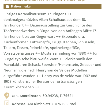
Station merken
Einziges Keramikmuseum Thüringens ++
denkmalgeschütztes Alten Schulhaus aus dem 18.
Jahrhundert ++ Dauerausstellung zur Geschichte des
Töpferhandwerkes in Bürgel von den Anfängen Mitte 17.
Jahrhundert bis zur Gegenwart ++ Exponate u. a.
Kuchenformen, Futternäpfe, Krüge, Kannen, Schüsseln,
Tellern, Tassen, Reibetöpfe, Apothekergefäße,
Vorratsbehältnisse ++ Mustersammlung von 1880 ++ für
Bürgel typische blau-weiße Ware ++ Zierkeramik der
Manufakturen Schack, Eberstein/Hohenstein, Gebauer und
Neumann, die nach Henry van de Veldes Modellen
ausgeführt wurden ++ Henry van de Velde war 1902 und
1908 künstlerischer Berater der ortsansässigen
Keramikbetrieben ++
GPS-Koordinaten
: 50.94238, 11.75521
Adresse
: Am Kirchplatz 2, 07616 Bürgel