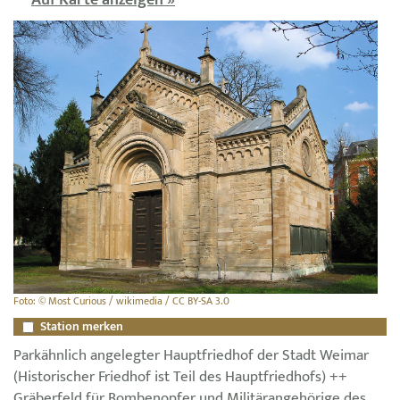
Foto: © Most Curious / wikimedia / CC BY-SA 3.0
Station merken
Parkähnlich angelegter Hauptfriedhof der Stadt Weimar
(Historischer Friedhof ist Teil des Hauptfriedhofs) ++
Gräberfeld für Bombenopfer und Militärangehörige des