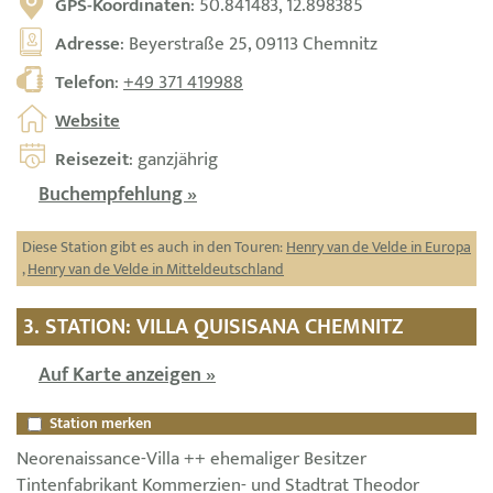
GPS-Koordinaten
: 50.841483, 12.898385
Adresse
: Beyerstraße 25, 09113 Chemnitz
Telefon
:
+49 371 419988
Website
Reisezeit
: ganzjährig
Buchempfehlung »
Diese Station gibt es auch in den Touren:
Henry van de Velde in Europa
,
Henry van de Velde in Mitteldeutschland
3. STATION: VILLA QUISISANA CHEMNITZ
Auf Karte anzeigen »
Station merken
Neorenaissance-Villa ++ ehemaliger Besitzer
Tintenfabrikant Kommerzien- und Stadtrat Theodor