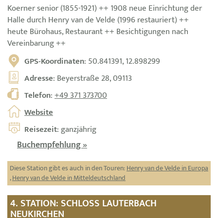
Koerner senior (1855-1921) ++ 1908 neue Einrichtung der
Halle durch Henry van de Velde (1996 restauriert) ++
heute Bürohaus, Restaurant ++ Besichtigungen nach
Vereinbarung ++
GPS-Koordinaten
: 50.841391, 12.898299
Adresse
: Beyerstraße 28, 09113
Telefon
:
+49 371 373700
Website
Reisezeit
: ganzjährig
Buchempfehlung »
Diese Station gibt es auch in den Touren:
Henry van de Velde in Europa
,
Henry van de Velde in Mitteldeutschland
4. STATION: SCHLOSS LAUTERBACH
NEUKIRCHEN