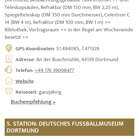
Dortmund, Beobachtungsgebäude 1984 eröffnet ++ drei
Teleskopsäulen, Refraktor (DM 150 mm, BW 2,25 m),
Spiegelteleskop (DM 350 mm Durchmesser), Celestron C
14 (BW 4 m), Refraktor (DM 100 mm, BW 1 m) ++
Bibliothek, Vortragsraum ++ in der Regel am Wochenende
besetzt ++
GPS-Koordinaten
: 51.494085, 7.471329
Adresse
: An der Buschmühle, 44139 Dortmund
Telefon
:
+49 176 39098477
Website
Reisezeit
: ganzjährig
Buchempfehlung »
5. STATION: DEUTSCHES FUSSBALLMUSEUM D
ORTMUND