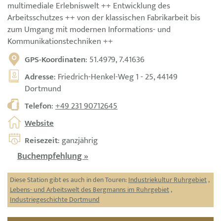
multimediale Erlebniswelt ++ Entwicklung des
Arbeitsschutzes ++ von der klassischen Fabrikarbeit bis
zum Umgang mit modernen Informations- und
Kommunikationstechniken ++
GPS-Koordinaten
: 51.4979, 7.41636
Adresse
: Friedrich-Henkel-Weg 1 - 25, 44149
Dortmund
Telefon
:
+49 231 90712645
Website
Reisezeit
: ganzjährig
Buchempfehlung »
Diese Station gibt es auch in den Touren:
Industriekultur Ruhrgebiet
,
Lebens- und Arbeitswelt des Bergmanns im Ruhrgebiet
,
Industriegeschichte Dortmund