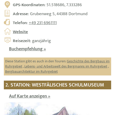
GPS-Koordinaten
: 51.518686, 7.333286
Adresse
: Grubenweg 5, 44388 Dortmund
Telefon
:
+49 231 6961111
Website
Reisezeit
: ganzjährig
Buchempfehlung »
Diese Station gibt es auch in den Touren:
Geschichte des Bergbaus im
Ruhrgebiet
,
Lebens- und Arbeitswelt des Bergmanns im Ruhrgebiet
,
Bergbauarchitektur im Ruhrgebiet
2. STATION: WESTFÄLISCHES SCHULMUSEUM
Auf Karte anzeigen »