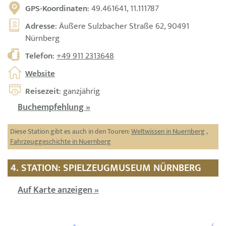
GPS-Koordinaten
: 49.461641, 11.111787
Adresse
: Äußere Sulzbacher Straße 62, 90491
Nürnberg
Telefon
:
+49 911 2313648
Website
Reisezeit
: ganzjährig
Buchempfehlung »
Diese Station gibt es auch in den Touren:
Weltwissen in Nuernberg
,
Fahrzeuggeschichte in Nuernberg
4. STATION: SPIELZEUGMUSEUM NÜRNBERG
Auf Karte anzeigen »