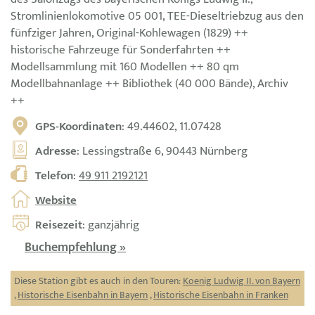
Stromlinienlokomotive 05 001, TEE-Dieseltriebzug aus den
fünfziger Jahren, Original-Kohlewagen (1829) ++
historische Fahrzeuge für Sonderfahrten ++
Modellsammlung mit 160 Modellen ++ 80 qm
Modellbahnanlage ++ Bibliothek (40 000 Bände), Archiv
++
GPS-Koordinaten
: 49.44602, 11.07428
Adresse
: Lessingstraße 6, 90443 Nürnberg
Telefon
:
49 911 2192121
Website
Reisezeit
: ganzjährig
Buchempfehlung »
Diese Station gibt es auch in den Touren:
Koenig Ludwig II. von Bayern
,
Historische Eisenbahn in Bayern
,
Historische Eisenbahn in Franken