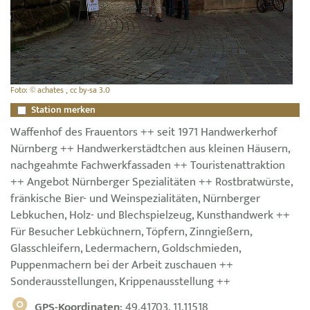
Foto: © achates , cc by-sa 3.0
Station merken
Waffenhof des Frauentors ++ seit 1971 Handwerkerhof
Nürnberg ++ Handwerkerstädtchen aus kleinen Häusern,
nachgeahmte Fachwerkfassaden ++ Touristenattraktion
++ Angebot Nürnberger Spezialitäten ++ Rostbratwürste,
fränkische Bier- und Weinspezialitäten, Nürnberger
Lebkuchen, Holz- und Blechspielzeug, Kunsthandwerk ++
Für Besucher Lebküchnern, Töpfern, Zinngießern,
Glasschleifern, Ledermachern, Goldschmieden,
Puppenmachern bei der Arbeit zuschauen ++
Sonderausstellungen, Krippenausstellung ++
GPS-Koordinaten
: 49.41703, 11.11518