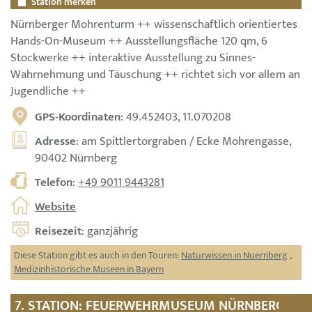
Station merken
Nürnberger Mohrenturm ++ wissenschaftlich orientiertes
Hands-On-Museum ++ Ausstellungsfläche 120 qm, 6
Stockwerke ++ interaktive Ausstellung zu Sinnes-
Wahrnehmung und Täuschung ++ richtet sich vor allem an
Jugendliche ++
GPS-Koordinaten
: 49.452403, 11.070208
Adresse
: am Spittlertorgraben / Ecke Mohrengasse,
90402 Nürnberg
Telefon
:
+49 9011 9443281
Website
Reisezeit
: ganzjährig
Diese Station gibt es auch in den Touren:
Naturwissen in Nuernberg
,
Medizinhistorische Museen in Bayern
7. STATION: FEUERWEHRMUSEUM NÜRNBERG