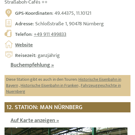
Straßaboh-Cafés ++
GPS-Koordinaten
: 49.44375, 11.10121
Adresse
: Schloßstraße 1, 90478 Nürnberg
Telefon
:
+49 911 499833
Website
Reisezeit
: ganzjährig
Buchempfehlung »
Diese Station gibt es auch in den Touren:
Historische Eisenbahn in
Bayern
,
Historische Eisenbahn in Franken
,
Fahrzeuggeschichte in
Nuernberg
12. STATION: MAN NÜRNBERG
Auf Karte anzeigen »