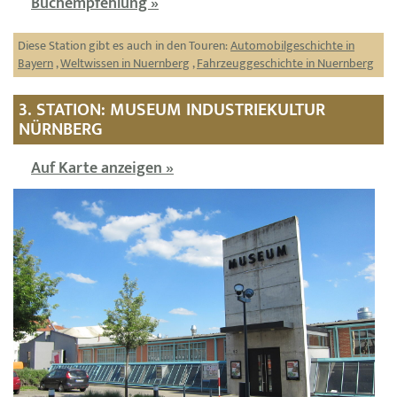
Buchempfehlung »
Diese Station gibt es auch in den Touren:
Automobilgeschichte in
Bayern
,
Weltwissen in Nuernberg
,
Fahrzeuggeschichte in Nuernberg
3. STATION: MUSEUM INDUSTRIEKULTUR
NÜRNBERG
Auf Karte anzeigen »