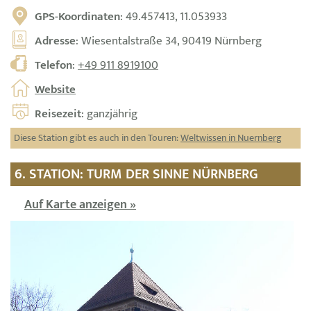
GPS-Koordinaten
: 49.457413, 11.053933
Adresse
: Wiesentalstraße 34, 90419 Nürnberg
Telefon
:
+49 911 8919100
Website
Reisezeit
: ganzjährig
Diese Station gibt es auch in den Touren:
Weltwissen in Nuernberg
6. STATION: TURM DER SINNE NÜRNBERG
Auf Karte anzeigen »