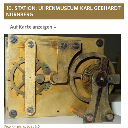
10. STATION: UHRENMUSEUM KARL GEBHARDT
NÜRNBERG
Auf Karte anzeigen »
Foto: © hnh , cc by-sa 3.0