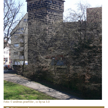
Foto: © andreas praefcke , cc by-sa 3.0