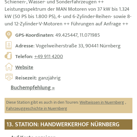
Schienen-, Wasser- und Sonderfahrzeugen ++
Leistungsspektrum der MAN Motoren von 37 kW bis 1.324
kW (50 PS bis 1.800 PS), 4- und 6-Zylinder-Reihen- sowie 8-
und 12-Zylinder-V-Motoren ++ Führungen auf Anfrage ++
GPS-Koordinaten
: 49.425447, 11.071985
Adresse
: Vogelweiherstraße 33, 90441 Nürnberg
Telefon
:
+49 911 4200
Website
Reisezeit
: ganzjährig
Buchempfehlung »
Diese Station gibt es auch in den Touren:
Weltwissen in Nuernberg
,
Fahrzeuggeschichte in Nuernberg
13. STATION: HANDWERKERHOF NÜRNBERG