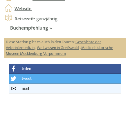
Website
Reisezeit
: ganzjährig
Buchempfehlung »
Diese Station gibt es auch in den Touren:
Geschichte der
Veterinärmedizin
,
Weltwissen in Greifswald
,
Medizinhistorische
Museen Mecklenburg Vorpommern
teilen
tweet
mail