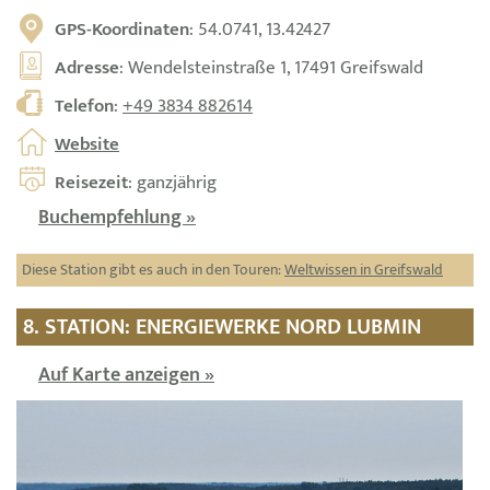
GPS-Koordinaten
: 54.0741, 13.42427
Adresse
: Wendelsteinstraße 1, 17491 Greifswald
Telefon
:
+49 3834 882614
Website
Reisezeit
: ganzjährig
Buchempfehlung »
Diese Station gibt es auch in den Touren:
Weltwissen in Greifswald
8. STATION: ENERGIEWERKE NORD LUBMIN
Auf Karte anzeigen »