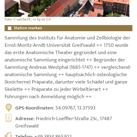
Foto: © sascha78 , cc by-sa 3.0
Station merken
Sammlung des Instituts für Anatomie und Zellbiologie der
Ernst-Moritz-Arndt-Universität Greifswald ++ 1750 wurde
das erste Anatomische Theater gegründet und eine
anatomische Sammlung eingerichtet ++ Begründer der
Sammlung Andreas Westphal (1685-1747) ++ vergleichend-
anatomische Sammlung ++ hauptsächlich osteologische
(knöcherne) Präparate, darunter viele Schädel und ganze
Skelette ++ Präparate zu jeder Wirbeltierart ++
Führungen nach Anmeldung möglich ++
GPS-Koordinaten
: 54.09767, 13.37593
Adresse
: Friedrich-Loeffler-Straße 23c, 17487
Greifswald
Telefon
:
+49 3834 865302