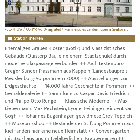
Foto: © UW / CC-BY-SA-3.0-migrated / Pommersches Landesmuseum Greifswald
Station merken
Ehemaliges Graues Kloster (Gotik) und Klassizistisches
Gebäude (Quistorp-Bau, eine ehem. Stadtschule) durch
moderne Glaspassage verbunden ++ Architektenbüro
Gregor Sunder-Plassmann aus Kappeln (Landesbaupreis
Mecklenburg-Vorpommern 2000) ++ Ausstellungen zur
Erdgeschichte ++ 14.000 Jahre Geschichte in Pommern ++
Gemäldegalerie ++ Sammlung zu Caspar David Friedrich
und Philipp Otto Runge ++ Klassische Moderne ++ Max
Liebermann, Max Pechstein, Lyonel Feininger, Vincent van
Gogh ++ Johannes Bugenhagen gewidmete Croy-Teppich
++ Museumsshop ++ Bestände der Stiftung Pommern aus
Kiel fanden hier eine neue Heimstatt ++ Conventgarten
mit Backhaus und mittelalterlichem Kräutergarten ++