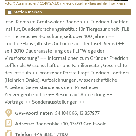
Foto: © Assenmacher / CC-BY-SA-3.0 / Friedrich-Loeffler-Haus auf der Insel Riems
Station merken
Insel Riems im Greifswalder Bodden ++ Friedrich-Loeffler-
Institut, Bundesforschungsinstitut für Tiergesundheit (FLI)
++ Tierseuchen-Forschung seit über 100 Jahren ++
Loeffler-Haus (ältestes Gebäude auf der Insel Riems) ++
seit 2010 Dauerausstellung des FLI "Wiege der
Virusforschung" ++ Informationen zum Gründer Friedrich
Löffler als Wissenschaftler und Familienvater, Geschichte
des Instituts ++ bronzener Portraitkopf Friedrich Loefflers
(Heinrich Drake), Aufzeichnungen, wissenschaftliche
Arbeiten, Gegenstände aus dem Privatleben,
Zeitzeugenberichte ++ Besuch auf Anmeldung ++
Vorträge ++ Sonderausstellungen ++
GPS-Koordinaten
: 54.184066, 13.357977
Adresse
: Boddenblick 10, 17493 Greifswald
Telefon
:
+49 38351 71102