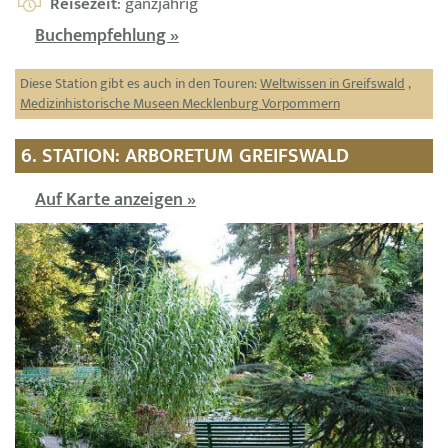
Reisezeit
: ganzjährig
Buchempfehlung »
Diese Station gibt es auch in den Touren:
Weltwissen in Greifswald
,
Medizinhistorische Museen Mecklenburg Vorpommern
6. STATION: ARBORETUM GREIFSWALD
Auf Karte anzeigen »