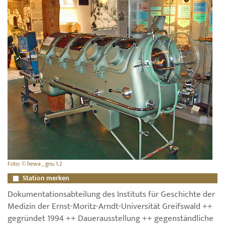
Foto: © hewa , gnu 1.2
Station merken
Dokumentationsabteilung des Instituts für Geschichte der
Medizin der Ernst-Moritz-Arndt-Universität Greifswald ++
gegründet 1994 ++ Dauerausstellung ++ gegenständliche