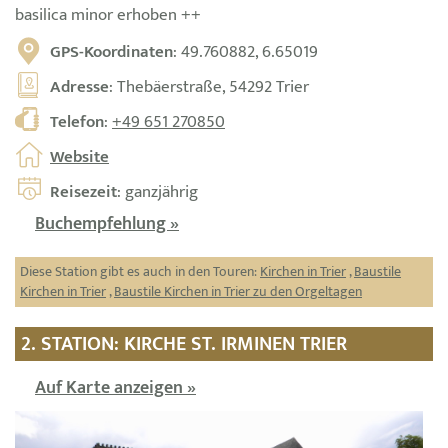
basilica minor erhoben ++
GPS-Koordinaten
: 49.760882, 6.65019
Adresse
: Thebäerstraße, 54292 Trier
Telefon
:
+49 651 270850
Website
Reisezeit
: ganzjährig
Buchempfehlung »
Diese Station gibt es auch in den Touren:
Kirchen in Trier
,
Baustile
Kirchen in Trier
,
Baustile Kirchen in Trier zu den Orgeltagen
2. STATION: KIRCHE ST. IRMINEN TRIER
Auf Karte anzeigen »