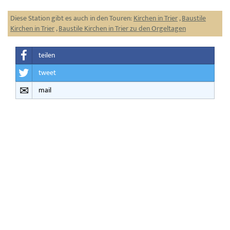
Diese Station gibt es auch in den Touren:
Kirchen in Trier
,
Baustile
Kirchen in Trier
,
Baustile Kirchen in Trier zu den Orgeltagen
teilen
tweet
mail