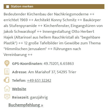
Station merken
Bedeutender Kirchenbau der Nachkriegsmoderne ++
errichtet 1969 ++ Architekt Konny Schmitz ++ Baukörper
als Stufenpyramide ++ Kirchenfenster, Eingangstüren von
Jakob Schwarzkopf ++ Innengestaltung Otto Herbert
Hajek (Altarinsel aus hellem Rauchkristall als "begehbare
Plastik") ++ 12 große Tafelbilder im Gewölbe zum Thema
"Himmlischen Jerusalem" ++ Führungen nach
Vereinbarung ++
GPS-Koordinaten
: 49.73201, 6.65863
Adresse
: Am Mariahof 37, 54295 Trier
Telefon
:
+49 651 32242
Website
Reisezeit
: ganzjährig
Buchempfehlung »