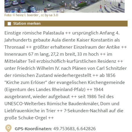
Foto: © heinz l. boerder , cc by-sa 3.0
Station merken
Einstige römische Palastaula ++ ursprünglich Anfang 4.
Jahrhunderts gebaute Aula diente Kaiser Konstantin als
Thronsaal ++ größter erhaltener Einzelraum der Antike ++
Innenraum 67 m lang, 27,2 m breit, 33 m hoch ++ im
Mittelalter Teil erzbischöflich-kurfürstlichen Residenz ++
unter Friedrich Wilhelm IV. nach Plänen von Carl Schnitzler
der römischen Zustand wiederhergestellt ++ ab 1856
"Kirche zum Erlöser" der evangelischen Kirchengemeinde
(Eigentum des Landes Rheinland-Pfalz) ++ 1944
ausgebrannt, wieder aufgebaut ++ seit 1986 Teil des
UNESCO-Welterbes Römische Baudenkmäler, Dom und
Liebfrauenkirche in Trier ++ 7-Sekunden-Nachhall auf die
große Schuke-Orgel ++
GPS-Koordinaten
: 49.753683, 6.642826