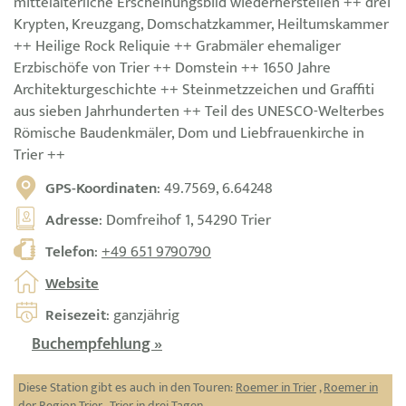
mittelalterliche Erscheinungsbild wiederherstellen ++ drei
Krypten, Kreuzgang, Domschatzkammer, Heiltumskammer
++ Heilige Rock Reliquie ++ Grabmäler ehemaliger
Erzbischöfe von Trier ++ Domstein ++ 1650 Jahre
Architekturgeschichte ++ Steinmetzzeichen und Graffiti
aus sieben Jahrhunderten ++ Teil des UNESCO-Welterbes
Römische Baudenkmäler, Dom und Liebfrauenkirche in
Trier ++
GPS-Koordinaten
: 49.7569, 6.64248
Adresse
: Domfreihof 1, 54290 Trier
Telefon
:
+49 651 9790790
Website
Reisezeit
: ganzjährig
Buchempfehlung »
Diese Station gibt es auch in den Touren:
Roemer in Trier
,
Roemer in
der Region Trier
,
Trier in drei Tagen