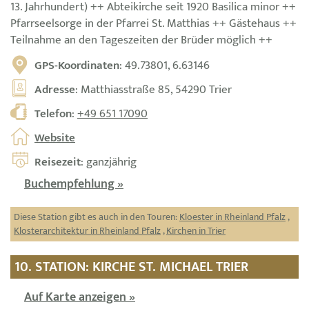
13. Jahrhundert) ++ Abteikirche seit 1920 Basilica minor ++
Pfarrseelsorge in der Pfarrei St. Matthias ++ Gästehaus ++
Teilnahme an den Tageszeiten der Brüder möglich ++
GPS-Koordinaten
: 49.73801, 6.63146
Adresse
: Matthiasstraße 85, 54290 Trier
Telefon
:
+49 651 17090
Website
Reisezeit
: ganzjährig
Buchempfehlung »
Diese Station gibt es auch in den Touren:
Kloester in Rheinland Pfalz
,
Klosterarchitektur in Rheinland Pfalz
,
Kirchen in Trier
10. STATION: KIRCHE ST. MICHAEL TRIER
Auf Karte anzeigen »