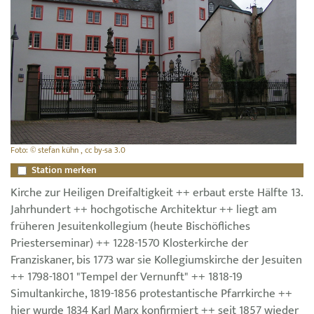
Foto: © stefan kühn , cc by-sa 3.0
Station merken
Kirche zur Heiligen Dreifaltigkeit ++ erbaut erste Hälfte 13.
Jahrhundert ++ hochgotische Architektur ++ liegt am
früheren Jesuitenkollegium (heute Bischöfliches
Priesterseminar) ++ 1228-1570 Klosterkirche der
Franziskaner, bis 1773 war sie Kollegiumskirche der Jesuiten
++ 1798-1801 "Tempel der Vernunft" ++ 1818-19
Simultankirche, 1819-1856 protestantische Pfarrkirche ++
hier wurde 1834 Karl Marx konfirmiert ++ seit 1857 wieder