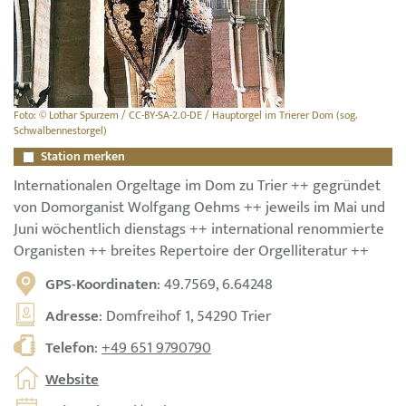
Foto: © Lothar Spurzem / CC-BY-SA-2.0-DE / Hauptorgel im Trierer Dom (sog.
Schwalbennestorgel)
Station merken
Internationalen Orgeltage im Dom zu Trier ++ gegründet
von Domorganist Wolfgang Oehms ++ jeweils im Mai und
Juni wöchentlich dienstags ++ international renommierte
Organisten ++ breites Repertoire der Orgelliteratur ++
GPS-Koordinaten
: 49.7569, 6.64248
Adresse
: Domfreihof 1, 54290 Trier
Telefon
:
+49 651 9790790
Website