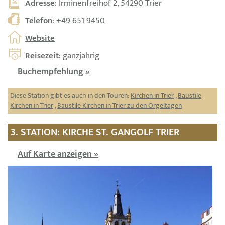
Adresse
: Irminenfreihof 2, 54290 Trier
Telefon
:
+49 651 9450
Website
Reisezeit
: ganzjährig
Buchempfehlung »
Diese Station gibt es auch in den Touren:
Kirchen in Trier
,
Baustile
Kirchen in Trier
,
Baustile Kirchen in Trier zu den Orgeltagen
3. STATION: KIRCHE ST. GANGOLF TRIER
Auf Karte anzeigen »