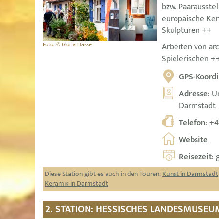
bzw. Paarausste
europäische Ker
Skulpturen ++
Foto: © Gloria Hasse
Arbeiten von arc
Spielerischen +
GPS-Koordi
Adresse
: U
Darmstadt
Telefon
:
+4
Website
Reisezeit
: 
Diese Station gibt es auch in den Touren:
Kunst in Darmstadt
Keramik in Darmstadt
2. STATION: HESSISCHES LANDESMUSE