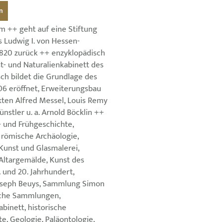
n
 ++ geht auf eine Stiftung
 Ludwig I. von Hessen-
820 zurück ++ enzyklopädisch
t- und Naturalienkabinett des
ch bildet die Grundlage des
6 eröffnet, Erweiterungsbau
kten Alfred Messel, Louis Remy
ünstler u. a. Arnold Böcklin ++
 und Frühgeschichte,
 römische Archäologie,
 Kunst und Glasmalerei,
 Altargemälde, Kunst des
. und 20. Jahrhundert,
seph Beuys, Sammlung Simon
sche Sammlungen,
abinett, historische
e, Geologie, Paläontologie,