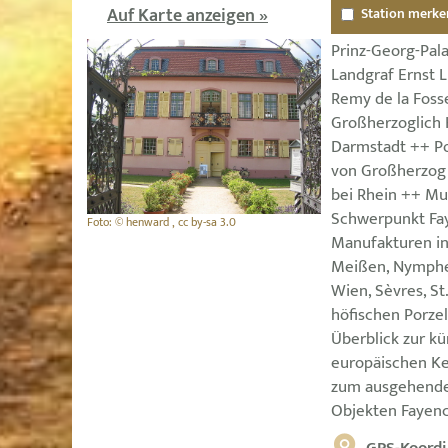
Auf Karte anzeigen »
Station merke
Prinz-Georg-Pal
Landgraf Ernst 
Remy de la Foss
Großherzoglich 
Darmstadt ++ P
von Großherzog 
bei Rhein ++ Mu
Schwerpunkt Fay
Foto: © henward , cc by-sa 3.0
Manufakturen in
Meißen, Nymphen
Wien, Sèvres, St
höfischen Porzel
Überblick zur kü
europäischen Ke
zum ausgehende
Objekten Fayence