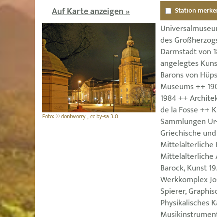
Auf Karte anzeigen »
Station merke
Universalmuseum
des Großherzogs
Darmstadt von 1
angelegtes Kuns
Barons von Hüps
Museums ++ 190
1984 ++ Archite
de la Fosse ++ K
Foto: © dontworry , cc by-sa 3.0
Sammlungen Ur-
Griechische und
Mittelalterliche
Mittelalterliche
Barock, Kunst 19
Werkkomplex Jo
Spierer, Graphi
Physikalisches K
Musikinstrument