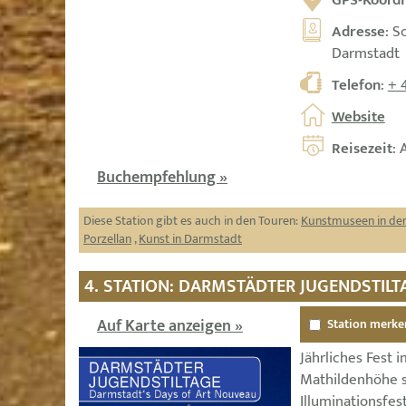
GPS-Koordi
Adresse
: S
Darmstadt
Telefon
:
+ 
Website
Reisezeit
: 
Buchempfehlung »
Diese Station gibt es auch in den Touren:
Kunstmuseen in der
Porzellan
,
Kunst in Darmstadt
4. STATION: DARMSTÄDTER JUGENDSTILT
Auf Karte anzeigen »
Station merke
Jährliches Fest 
Mathildenhöhe 
Illuminationsfe