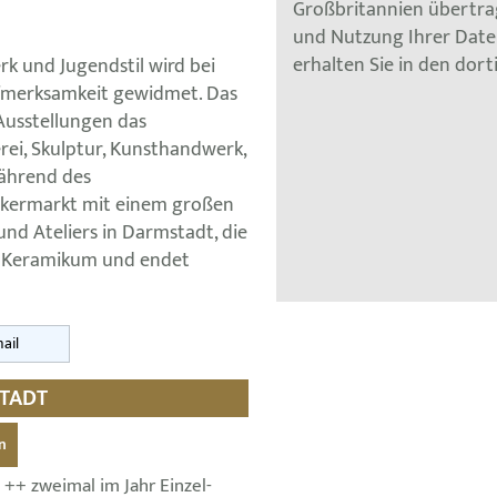
Großbritannien übertra
und Nutzung Ihrer Dat
erhalten Sie in den dor
 und Jugendstil wird bei
ufmerksamkeit gewidmet. Das
Ausstellungen das
rei, Skulptur, Kunsthandwerk,
Während des
erkermarkt mit einem großen
nd Ateliers in Darmstadt, die
ie Keramikum und endet
ail
STADT
n
2 ++ zweimal im Jahr Einzel-