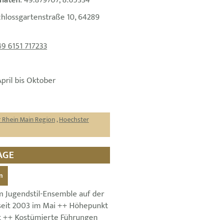
naten
: 49.879707, 8.65334
chlossgartenstraße 10, 64289
49 6151 717233
April bis Oktober
 Rhein Main Region
,
Hoechster
AGE
n
im Jugendstil-Ensemble auf der
seit 2003 im Mai ++ Höhepunkt
st ++ Kostümierte Führungen