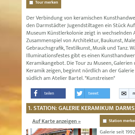
Tour merken
Der Verbindung von keramischen Kunsthandwerk
den Darmstädter Jugendstiltagen ein Stück A
Museum Künstlerkolonie zeigt in wechselnden 
Zusammenspiel von Architektur, Baukunst, Male
Gebrauchsgrafik, Textilkunst, Musik und Tanz. 
Illuminationsfestes gibt es einen Kunsthandw
Keramikangebot. Die Tour zu Museen, Galerien u
Keramik zeigen, beginnt nördlich an der Galer
südlich am Atelier Bartel. *Kunstreisen*
teilen
tweet
m
1. STATION: GALERIE KERAMIKUM DARM
Auf Karte anzeigen »
Station merke
Galerie seit 199