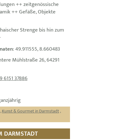
llungen ++ zeitgenössische
amik ++ Gefäße, Objekte
haischer Strenge bis hin zum
+
naten
: 49.911555, 8.660483
ntere Mühlstraße 26, 64291
9 6151 37886
ganzjährig
,
Kunst & Gourmet in Darmstadt
,
UM DARMSTADT