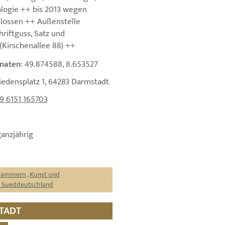
alogie ++ bis 2013 wegen
lossen ++ Außenstelle
hriftguss, Satz und
(Kirschenallee 88) ++
naten
: 49.874588, 8.653527
riedensplatz 1, 64283 Darmstadt
9 6151 165703
ganzjährig
rkammern
,
Kunst und
 Sueddeutschland
STADT