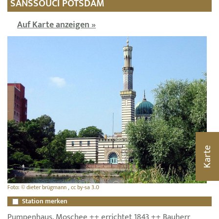
SANSSOUCI POTSDAM
Auf Karte anzeigen »
Karte
Foto: © dieter brügmann , cc by-sa 3.0
Station merken
Pumpenhaus, Moschee ++ errichtet 1843 ++ Bauherr