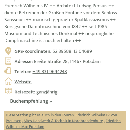
Friedrich Wilhelms IV. ++ Architekt Ludwig Persius ++
diente Betreiben der Großen Fontäne vor dem Schloss
Sanssouci ++ maurisch geprägter Spätklassizismus ++
Borsigsche Dampfmaschine von 1842 ++ seit 1985
Museum und Technisches Denkmal ++ ursprüngliche
Dampfmaschine ist noch erhalten ++
GPS-Koordinaten
: 52.39588, 13.04689
Adresse
: Breite Straße 28, 14467 Potsdam
Telefon
:
+49 331 9694248
Website
Reisezeit
: ganzjährig
Buchempfehlung »
Diese Station gibt es auch in den Touren:
Friedrich Wilhelm IV. von
Preussen
,
Altes Handwerk & Technik in Nordbrandenburg
,
Friedrich
Wilhelm IV. in Potsdam