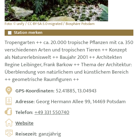
Foto: © unify / CC-BY-SA-3.0-migrated / Biosphäre Potsdam
Station merken
Tropengarten ++ ca. 20.000 tropische Pflanzen mit ca. 350
verschiedenen Arten und tropischen Tieren ++ Konzept
als Naturerlebniswelt ++ Baujahr 2001 ++ Architekten
Regine Leibinger, Frank Barkow ++ Thema der Architektur:
Überblendung von natürlichem und künstlichem Bereich
++ geometrische Raumfiguren ++
GPS-Koordinaten
: 52.41885, 13.04943
Adresse
: Georg Hermann Allee 99, 14469 Potsdam
Telefon
:
+49 331 550740
Website
Reisezeit
: ganzjährig