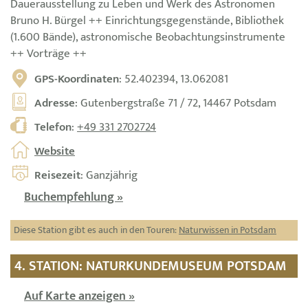
Dauerausstellung zu Leben und Werk des Astronomen
Bruno H. Bürgel ++ Einrichtungsgegenstände, Bibliothek
(1.600 Bände), astronomische Beobachtungsinstrumente
++ Vorträge ++
GPS-Koordinaten
: 52.402394, 13.062081
Adresse
: Gutenbergstraße 71 / 72, 14467 Potsdam
Telefon
:
+49 331 2702724
Website
Reisezeit
: Ganzjährig
Buchempfehlung »
Diese Station gibt es auch in den Touren:
Naturwissen in Potsdam
4. STATION: NATURKUNDEMUSEUM POTSDAM
Auf Karte anzeigen »