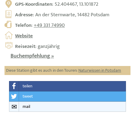
GPS-Koordinaten
: 52.404467, 13.101872
Adresse
: An der Sternwarte, 14482 Potsdam
Telefon
:
+49 331 74990
Website
Reisezeit
: ganzjährig
Buchempfehlung »
Diese Station gibt es auch in den Touren:
Naturwissen in Potsdam
teilen
tweet
mail