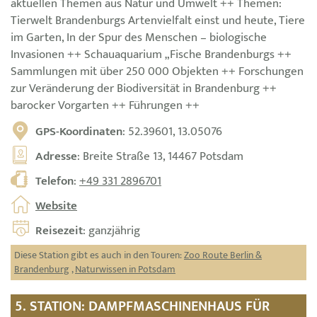
aktuellen Themen aus Natur und Umwelt ++ Themen:
Tierwelt Brandenburgs Artenvielfalt einst und heute, Tiere
im Garten, In der Spur des Menschen – biologische
Invasionen ++ Schauaquarium „Fische Brandenburgs ++
Sammlungen mit über 250 000 Objekten ++ Forschungen
zur Veränderung der Biodiversität in Brandenburg ++
barocker Vorgarten ++ Führungen ++
GPS-Koordinaten
: 52.39601, 13.05076
Adresse
: Breite Straße 13, 14467 Potsdam
Telefon
:
+49 331 2896701
Website
Reisezeit
: ganzjährig
Diese Station gibt es auch in den Touren:
Zoo Route Berlin &
Brandenburg
,
Naturwissen in Potsdam
5. STATION: DAMPFMASCHINENHAUS FÜR