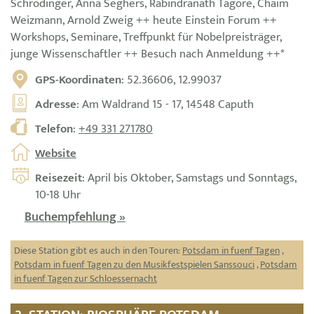
Schrödinger, Anna Seghers, Rabindranath Tagore, Chaim
Weizmann, Arnold Zweig ++ heute Einstein Forum ++
Workshops, Seminare, Treffpunkt für Nobelpreisträger,
junge Wissenschaftler ++ Besuch nach Anmeldung ++*
GPS-Koordinaten
: 52.36606, 12.99037
Adresse
: Am Waldrand 15 - 17, 14548 Caputh
Telefon
:
+49 331 271780
Website
Reisezeit
: April bis Oktober, Samstags und Sonntags,
10-18 Uhr
Buchempfehlung »
Diese Station gibt es auch in den Touren:
Potsdam in fuenf Tagen
,
Potsdam in fuenf Tagen zu den Musikfestspielen Sanssouci
,
Potsdam
in fuenf Tagen zur Schloessernacht