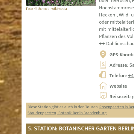
oder Teerosen, 
Hochstammrosen,
Foto: © the exit , wikimedia
Hecken-, Wild- 
oder mittelalter
mit mittelalterli
Pflanzen des Vo
++ Dahlienschau
GPS-Koordi
Adresse
: S
Telefon
:
+4
Website
Reisezeit
: 
Diese Station gibt es auch in den Touren:
Rosengaerten in Be
Staudengaerten
,
Botanik Berlin Brandenburg
5. STATION: BOTANISCHER GARTEN BERL