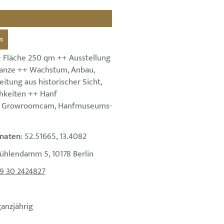
n
+ Fläche 250 qm ++ Ausstellung
lanze ++ Wachstum, Anbau,
eitung aus historischer Sicht,
hkeiten ++ Hanf
, Growroomcam, Hanfmuseums-
naten
: 52.51665, 13.4082
ühlendamm 5, 10178 Berlin
9 30 2424827
ganzjährig