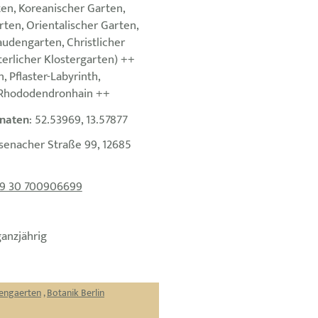
en, Koreanischer Garten,
rten, Orientalischer Garten,
audengarten, Christlicher
terlicher Klostergarten) ++
, Pflaster-Labyrinth,
 Rhododendronhain ++
naten
: 52.53969, 13.57877
isenacher Straße 99, 12685
9 30 700906699
ganzjährig
dengaerten
,
Botanik Berlin