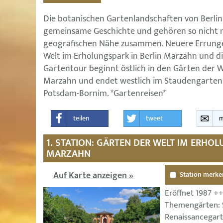
Die botanischen Gartenlandschaften von Berli
gemeinsame Geschichte und gehören so nicht 
geografischen Nähe zusammen. Neuere Errunge
Welt im Erholungspark in Berlin Marzahn und di
Gartentour beginnt östlich in den Gärten der W
Marzahn und endet westlich im Staudengarten v
Potsdam-Bornim. *Gartenreisen*
teilen
tweet
m
1. STATION: GÄRTEN DER WELT IM ERHO
MARZAHN
Auf Karte anzeigen »
Station merke
Eröffnet 1987 ++
Themengärten: 
Renaissancegart