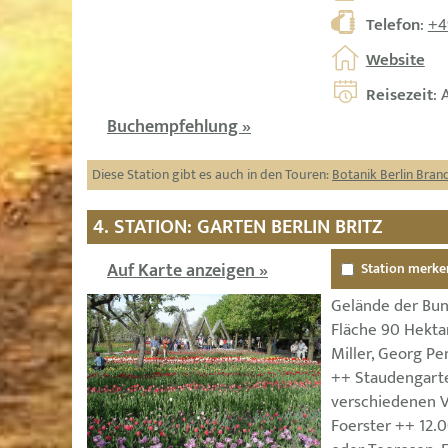
Telefon
:
+4
Website
Reisezeit
: 
Buchempfehlung »
Diese Station gibt es auch in den Touren:
Botanik Berlin Bra
4. STATION: GARTEN BERLIN BRITZ
Auf Karte anzeigen »
Station merke
Gelände der Bun
Fläche 90 Hekta
Miller, Georg Pen
++ Staudengart
verschiedenen V
Foerster ++ 12.