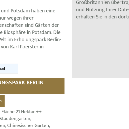
Großbritannien übertra
und Nutzung Ihrer Dat
n und Potsdam haben eine
erhalten Sie in den dor
nur wegen ihrer
nschaften sind Gärten der
e Biosphäre in Potsdam. Die
elt im Erholungspark Berlin-
on Karl Foerster in
ail
LUNGSPARK BERLIN
n
 Fläche 21 Hektar ++
Staudengarten,
en, Chinesischer Garten,