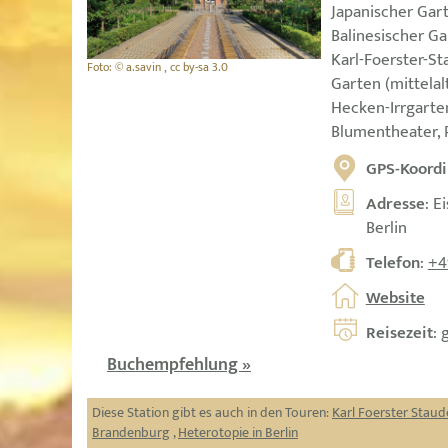
Japanischer Gart
Balinesischer Ga
Karl-Foerster-St
Foto: © a.savin , cc by-sa 3.0
Garten (mittelal
Hecken-Irrgarten
Blumentheater,
GPS-Koordi
Adresse
: E
Berlin
Telefon
:
+4
Website
Reisezeit
: 
Buchempfehlung »
Diese Station gibt es auch in den Touren:
Karl Foerster Stau
Brandenburg
,
Heterotopie in Berlin