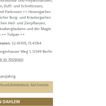
Floribunda- und Polyantharosen,
 Duft- und Schnittrosen,
und Parkrosen ++ Hexengarten
licher Burg- und Kräutergarten
chen Heil- und Zierpflanzen,
lksaberglaubens und der Magie
 ++ Tulipan ++
naten
: 52.43109, 13.41164
angerhauser Weg 1, 12349 Berlin
9 30 7009060
ganzjährig
rlin und Brandenburg
,
Karl Foerster
IN DAHLEM