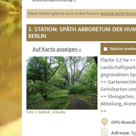
Diese Station gibt es auch in den Touren:
Botanik Berlin Bra
3. STATION: SPÄTH ARBORETUM DER HU
BERLIN
Auf Karte anzeigen »
Station merke
Fläche 3,5 ha ++
Landschaftspark
gegründeten Sp
++ Gartenarchit
Gehölzarten und
++ Steingarten,
Abteilung, Arzn
++
Foto: © daderot , wikiedia
GPS-Koordi
Adresse
: S