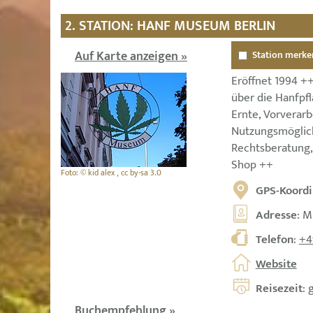
2. STATION: HANF MUSEUM BERLIN
Auf Karte anzeigen »
Station merke
Eröffnet 1994 +
über die Hanfpf
Ernte, Vorverarb
Nutzungsmöglic
Rechtsberatung
Shop ++
Foto: © kid alex , cc by-sa 3.0
GPS-Koordi
Adresse
: M
Telefon
:
+4
Website
Reisezeit
: 
Buchempfehlung »