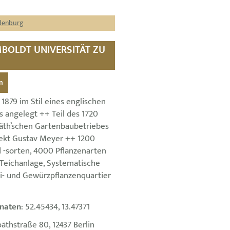
ndenburg
MBOLDT UNIVERSITÄT ZU
n
 1879 im Stil eines englischen
s angelegt ++ Teil des 1720
äth’schen Gartenbaubetriebes
ekt Gustav Meyer ++ 1200
 -sorten, 4000 Pflanzenarten
 Teichanlage, Systematische
ei- und Gewürzpflanzenquartier
naten
: 52.45434, 13.47371
päthstraße 80, 12437 Berlin