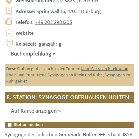
GPS-Koordinaten
: 51.438231, 6.765543
Adresse
: Springwall 16, 47051 Duisburg
Telefon
:
+49 203 2981205
Website
Reisezeit
: ganzjährig
Buchempfehlung »
Diese Station gibt es auch in den Touren:
Neue Sakralarchitektur an
Rhein und Ruhr
,
Neue Synagogen an Rhein und Ruhr
,
Synagogen im
Ruhrgebiet
8. STATION: SYNAGOGE OBERHAUSEN HOLTEN
Auf Karte anzeigen »
Station merken
Synagoge der jüdischen Gemeinde Holten ++ erbaut 1858