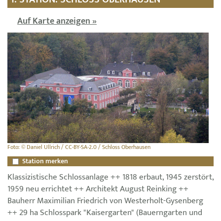
Auf Karte anzeigen »
Foto: © Daniel Ullrich / CC-BY-SA-2.0 / Schloss Oberhausen
Station merken
Klassizistische Schlossanlage ++ 1818 erbaut, 1945 zerstört,
1959 neu errichtet ++ Architekt August Reinking ++
Bauherr Maximilian Friedrich von Westerholt-Gysenberg
++ 29 ha Schlosspark "Kaisergarten" (Bauerngarten und