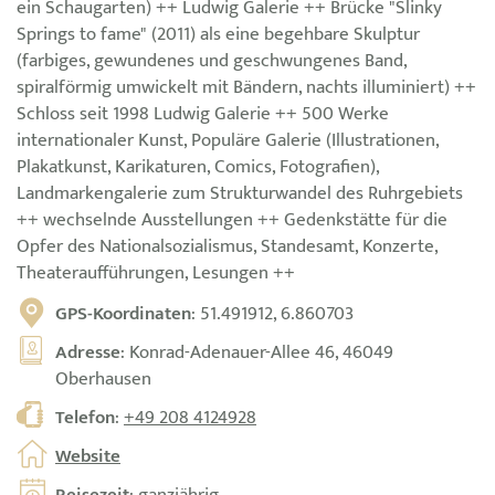
ein Schaugarten) ++ Ludwig Galerie ++ Brücke "Slinky
Springs to fame" (2011) als eine begehbare Skulptur
(farbiges, gewundenes und geschwungenes Band,
spiralförmig umwickelt mit Bändern, nachts illuminiert) ++
Schloss seit 1998 Ludwig Galerie ++ 500 Werke
internationaler Kunst, Populäre Galerie (Illustrationen,
Plakatkunst, Karikaturen, Comics, Fotografien),
Landmarkengalerie zum Strukturwandel des Ruhrgebiets
++ wechselnde Ausstellungen ++ Gedenkstätte für die
Opfer des Nationalsozialismus, Standesamt, Konzerte,
Theateraufführungen, Lesungen ++
GPS-Koordinaten
: 51.491912, 6.860703
Adresse
: Konrad-Adenauer-Allee 46, 46049
Oberhausen
Telefon
:
+49 208 4124928
Website
Reisezeit
: ganzjährig