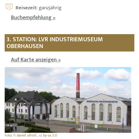
Reisezeit
: ganzjährig
Buchempfehlung »
3. STATION: LVR INDUSTRIEMUSEUM
OBERHAUSEN
Auf Karte anzeigen »
Foto: © daniel ullrich , cc by-sa 3.0