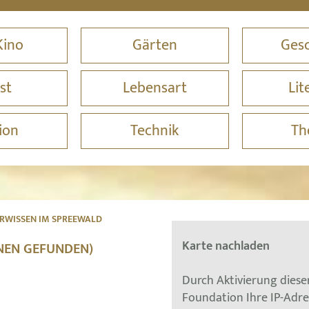
Kino
Gärten
Gesc
st
Lebensart
Lit
ion
Technik
Th
RWISSEN IM SPREEWALD
Karte nachladen
ONEN GEFUNDEN)
Durch Aktivierung dies
Foundation Ihre IP-Adr