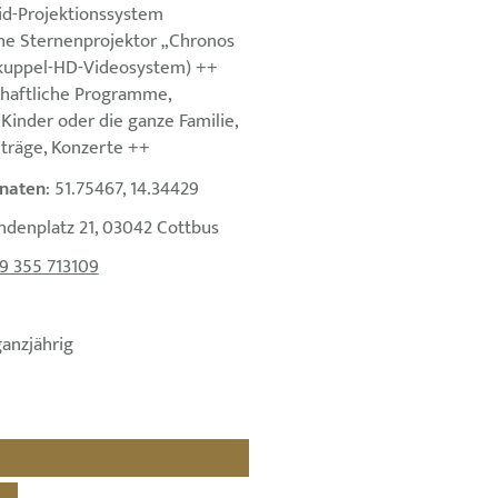
id-Projektionssystem
e Sternenprojektor „Chronos
nzkuppel-HD-Videosystem) ++
haftliche Programme,
Kinder oder die ganze Familie,
träge, Konzerte ++
naten
: 51.75467, 14.34429
indenplatz 21, 03042 Cottbus
9 355 713109
ganzjährig