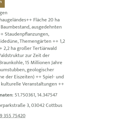
n
igen
haugeländes++ Fläche 20 ha
r Baumbestand, ausgedehnten
++ Staudenpflanzungen,
idedüne, Themengärten ++ 1,2
+ 2,2 ha großer Tertiärwald
aldstruktur zur Zeit der
raunkohle, 15 Millionen Jahre
umstubben, geologischer
e der Eiszeiten) ++ Spiel- und
 kulturelle Veranstaltungen ++
naten
: 51.750361, 14.347547
orparkstraße 3, 03042 Cottbus
9 355 75420