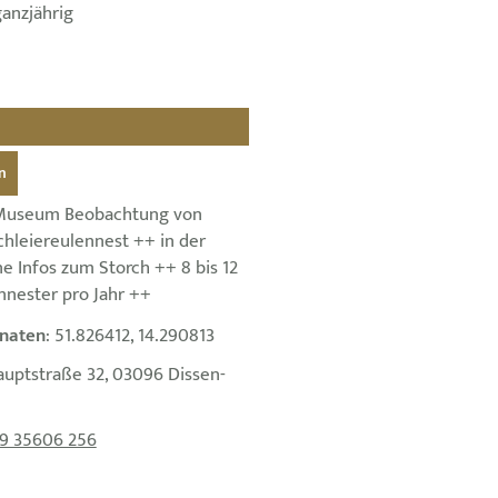
ganzjährig
n
Museum Beobachtung von
chleiereulennest ++ in der
Infos zum Storch ++ 8 bis 12
nnester pro Jahr ++
naten
: 51.826412, 14.290813
auptstraße 32, 03096 Dissen-
9 35606 256