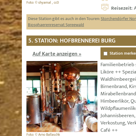
Foto: © shyamal , cc0
Reisezeit
: 
Diese Station gibt es auch in den Touren:
Storchendörfer No
Biosphaerenreservat Spreewald
5. STATION: HOFBRENNEREI BURG
Auf Karte anzeigen »
Station merke
Familienbetrieb 
Liköre ++ Spezia
Waldhimbeergeist
Birnenbrand, Kir
Mirabellenbrand
Himbeerlikör, Qui
Wildpflaumenlikö
Johannisbeeren,
Verkostung, Ver
Café ++
Foto: © Arno Ballaschk