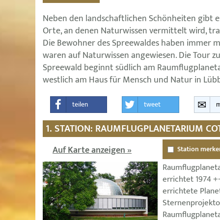
Neben den landschaftlichen Schönheiten gibt e
Orte, an denen Naturwissen vermittelt wird, tr
Die Bewohner des Spreewaldes haben immer mi
waren auf Naturwissen angewiesen. Die Tour z
Spreewald beginnt südlich am Raumflugplanet
westlich am Haus für Mensch und Natur in Lübb
teilen
tweet
m
1. STATION: RAUMFLUGPLANETARIUM CO
Auf Karte anzeigen »
Station merke
Raumflugplaneta
errichtet 1974 +
errichtete Plane
Sternenprojekto
Raumflugplaneta