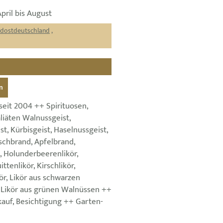
April bis August
rdostdeutschland
,
n
seit 2004 ++ Spirituosen,
liäten Walnussgeist,
, Kürbisgeist, Haselnussgeist,
schbrand, Apfelbrand,
, Holunderbeerenlikör,
ttenlikör, Kirschlikör,
r, Likör aus schwarzen
 Likör aus grünen Walnüssen ++
kauf, Besichtigung ++ Garten-