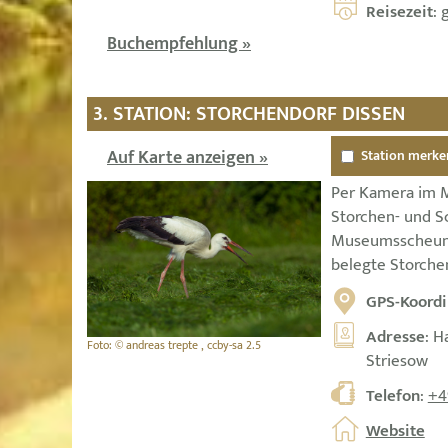
Reisezeit
: 
Buchempfehlung »
3. STATION: STORCHENDORF DISSEN
Auf Karte anzeigen »
Station merke
Per Kamera im 
Storchen- und S
Museumsscheune 
belegte Storche
GPS-Koordi
Adresse
: H
Foto: © andreas trepte , ccby-sa 2.5
Striesow
Telefon
:
+4
Website