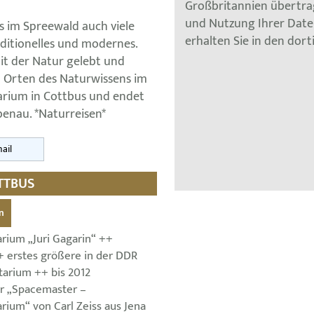
Großbritannien übertra
und Nutzung Ihrer Dat
s im Spreewald auch viele
erhalten Sie in den dor
aditionelles und modernes.
t der Natur gelebt und
u Orten des Naturwissens im
arium in Cottbus und endet
enau. *Naturreisen*
ail
TTBUS
n
rium „Juri Gagarin“ ++
+ erstes größere in der DDR
tarium ++ bis 2012
r „Spacemaster –
rium“ von Carl Zeiss aus Jena