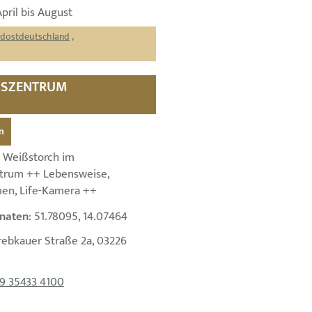
April bis August
rdostdeutschland
,
SZENTRUM N
n
 Weißstorch im
ntrum ++ Lebensweise,
n, Life-Kamera ++
naten
: 51.78095, 14.07464
rebkauer Straße 2a, 03226
9 35433 4100