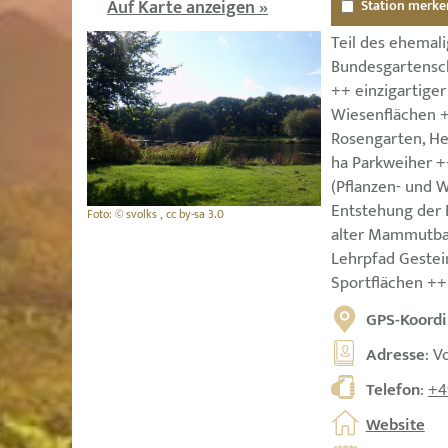
Auf Karte anzeigen »
Station merke
Teil des ehemal
Bundesgartensc
++ einzigartige
Wiesenflächen 
Rosengarten, He
ha Parkweiher +
(Pflanzen- und W
Entstehung der B
Foto: © svolks , cc by-sa 3.0
alter Mammutba
Lehrpfad Gestein
Sportflächen ++
GPS-Koordi
Adresse
: V
Telefon
:
+4
Website