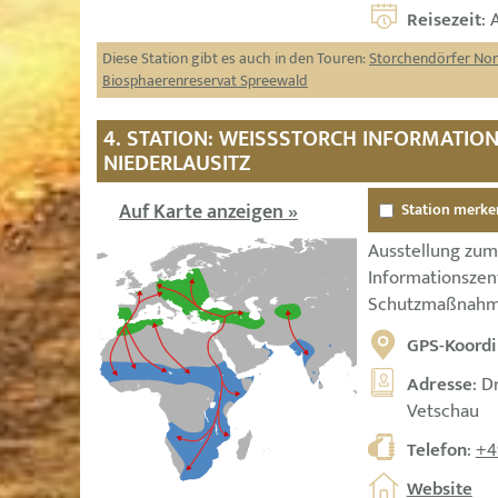
Reisezeit
: 
Diese Station gibt es auch in den Touren:
Storchendörfer No
Biosphaerenreservat Spreewald
4. STATION: WEISSSTORCH INFORMATION
IEDERLAUSITZ
Auf Karte anzeigen »
Station merke
Ausstellung zum
Informationsze
Schutzmaßnahme
GPS-Koordi
Adresse
: D
Vetschau
Telefon
:
+4
Website