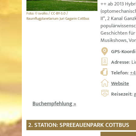
++ ab 2013 Hybr
(optomechanisch
Foto: © svolks / CC-BY-3.0 /
II“, 2 Kanal Ga
Raumflugplanetarium Juri Gagarin Cottbus
populärwissensc
Geschichten für 
Musikshows, Vor
GPS-Koordi
Adresse
: L
Telefon
:
+4
Website
Reisezeit
: 
Buchempfehlung »
2. STATION: SPREEAUENPARK COTTBUS