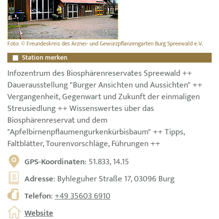
Foto: © Freundeskreis des Arznei- und Gewürzpflanzengarten Burg Spreewald e.V.
Station merken
Infozentrum des Biosphärenreservates Spreewald ++
Dauerausstellung "Burger Ansichten und Aussichten" ++
Vergangenheit, Gegenwart und Zukunft der einmaligen
Streusiedlung ++ Wissenswertes über das
Biosphärenreservat und dem
"Apfelbirnenpflaumengurkenkürbisbaum" ++ Tipps,
Faltblätter, Tourenvorschläge, Führungen ++
GPS-Koordinaten
: 51.833, 14.15
Adresse
: Byhleguher Straße 17, 03096 Burg
Telefon
:
+49 35603 6910
Website