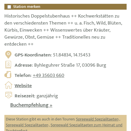
Station merken
Historisches Doppelstubenhaus ++ Kochwerkstätten zu
den verschiedensten Themen ++ u. a. Fisch, Wild, Blüten,
Kürbis, Einwecken ++ Wissenswertes über Kräuter,
Gewürze, Obst, Gemüse ++ Traditionelles neu zu
entdecken ++
GPS-Koordinaten
: 51.84834, 14.15453
Adresse
: Byhleguhrer Straße 17, 03096 Burg
Telefon
:
+49 35603 660
Website
Reisezeit
: ganzjährig
Buchempfehlung »
Diese Station gibt es auch in den Touren:
Spreewald Spezialitaeten
,
Spreewald Spezialitaeten
,
Spreewald Spezialitaeten zum Heimat und
Trachtenfest