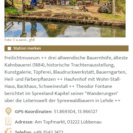
Foto: © a.savin , gfdl
Station merken
Freilichtmuseum ++ drei altwendische Bauernhöfe, älteste
Kahnbauerei (1884), historische Trachtenausstellung,
Kunstgalerie, Töpferei, Blaudruckwerkstatt, Bauerngarten,
Heil- und Färberpflanzen ++ Haufenhof mit Wohn-Stall-
Haus, Backhaus, Schweinestall ++ Theodor Fontane
berichtet im Spreeland-Kapitel seiner "Wanderungen"
über die Lebenswelt der Spreewaldbauern in Lehde ++
GPS-Koordinaten
: 51.869304, 13.966127
Adresse
: Am Topfmarkt, 03222 Lübbenau
Telefon
:
+49 3542 2472