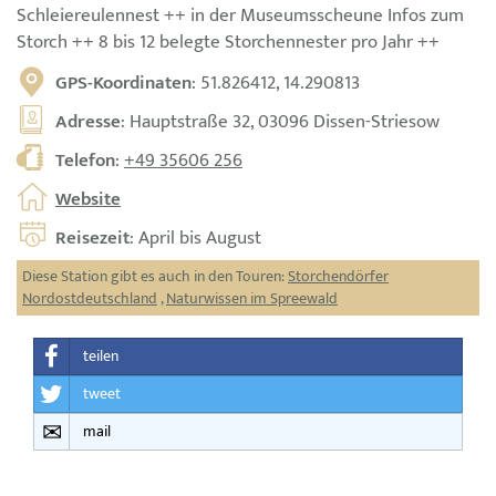
Schleiereulennest ++ in der Museumsscheune Infos zum
Storch ++ 8 bis 12 belegte Storchennester pro Jahr ++
GPS-Koordinaten
: 51.826412, 14.290813
Adresse
: Hauptstraße 32, 03096 Dissen-Striesow
Telefon
:
+49 35606 256
Website
Reisezeit
: April bis August
Diese Station gibt es auch in den Touren:
Storchendörfer
Nordostdeutschland
,
Naturwissen im Spreewald
teilen
tweet
mail