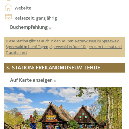
Website
Reisezeit
: ganzjährig
Buchempfehlung »
Diese Station gibt es auch in den Touren:
Naturwissen im Spreewald
,
Spreewald in fuenf Tagen
,
Spreewald in fuenf Tagen zum Heimat und
Trachtenfest
3. STATION: FREILANDMUSEUM LEHDE
Auf Karte anzeigen »