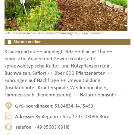
Foto: © Verein Arznei- und Gewürzpfölanzengarten Burg/Spreewald
Station merken
Kräutergarten ++ angelegt 1992 ++ Fläche 1 ha ++
heimische Arznei- und Gewürzkräuter, alte,
spreewaldtypische Kultur- und Nutzpflanzen (Lein,
Buchweizen, Saflor) ++ über 600 Pflanzenarten ++
Führungen auf Nachfrage ++ Umweltbildung
(Insektenhotel, Kräuterspirale, Weidenhochbeet,
Himmelsteich, Bienenmuseum) ++ Naturerlebnisuhr ++
GPS-Koordinaten
: 51.84834, 14.15453
Adresse
: Byhleguhrer Straße 17, 03096 Burg
Telefon
:
+49 35603 69118