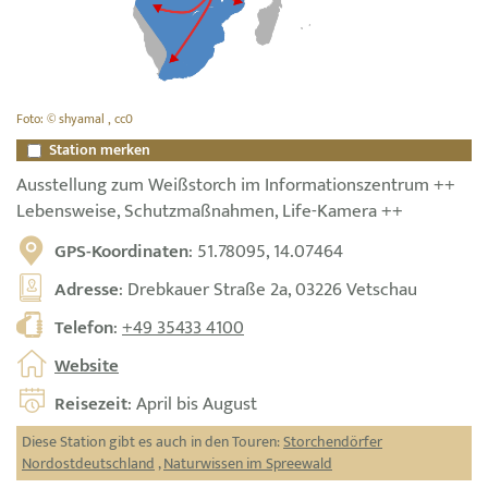
Foto: © shyamal , cc0
Station merken
Ausstellung zum Weißstorch im Informationszentrum ++
Lebensweise, Schutzmaßnahmen, Life-Kamera ++
GPS-Koordinaten
: 51.78095, 14.07464
Adresse
: Drebkauer Straße 2a, 03226 Vetschau
Telefon
:
+49 35433 4100
Website
Reisezeit
: April bis August
Diese Station gibt es auch in den Touren:
Storchendörfer
Nordostdeutschland
,
Naturwissen im Spreewald