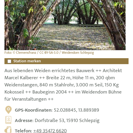
Foto: © Clemensfranz / CC-BY-SA-3.0 / Weidendom Schlepzig
Station merken
Aus lebenden Weiden errichtetes Bauwerk ++ Architekt
Marcel Kalberer ++ Breite 22 m, Höhe 11 m, 200 qbm
Weidenstangen, 840 m Stahlrohr, 3.000 m Seil, 150 Kg
Kokosseil ++ Baubeginn 2004 ++ im Weidendom Bühne
für Veranstaltungen ++
GPS-Koordinaten
: 52.028845, 13.889389
Adresse
: Dorfstraße 53, 15910 Schlepzig
Telefon
:
+49 35472 6620