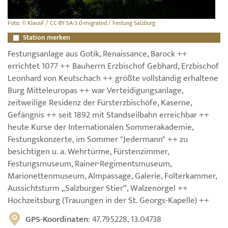
Foto: © KlausF / CC-BY-SA-3.0-migrated / Festung Salzburg
Station merken
Festungsanlage aus Gotik, Renaissance, Barock ++
errichtet 1077 ++ Bauherrn Erzbischof Gebhard, Erzbischof
Leonhard von Keutschach ++ größte vollständig erhaltene
Burg Mitteleuropas ++ war Verteidigungsanlage,
zeitweilige Residenz der Fürsterzbischöfe, Kaserne,
Gefängnis ++ seit 1892 mit Standseilbahn erreichbar ++
heute Kurse der Internationalen Sommerakademie,
Festungskonzerte, im Sommer "Jedermann" ++ zu
besichtigen u. a. Wehrtürme, Fürstenzimmer,
Festungsmuseum, Rainer-Regimentsmuseum,
Marionettenmuseum, Almpassage, Galerie, Folterkammer,
Aussichtsturm „Salzburger Stier“, Walzenorgel ++
Hochzeitsburg (Trauungen in der St. Georgs-Kapelle) ++
GPS-Koordinaten
: 47.795228, 13.04738