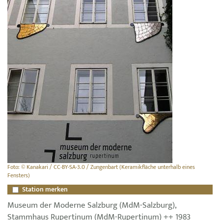
Foto: © Kanakari / CC-BY-SA-3.0 / Zungenbart (Keramikfläche unterhalb eines
Fensters)
Station merken
Museum der Moderne Salzburg (MdM-Salzburg),
Stammhaus Rupertinum (MdM-Rupertinum) ++ 1983