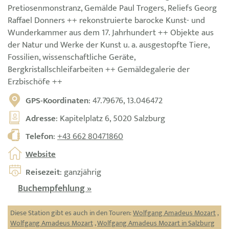
Pretiosenmonstranz, Gemälde Paul Trogers, Reliefs Georg
Raffael Donners ++ rekonstruierte barocke Kunst- und
Wunderkammer aus dem 17. Jahrhundert ++ Objekte aus
der Natur und Werke der Kunst u. a. ausgestopfte Tiere,
Fossilien, wissenschaftliche Geräte,
Bergkristallschleifarbeiten ++ Gemäldegalerie der
Erzbischöfe ++
GPS-Koordinaten
: 47.79676, 13.046472
Adresse
: Kapitelplatz 6, 5020 Salzburg
Telefon
:
+43 662 80471860
Website
Reisezeit
: ganzjährig
Buchempfehlung »
Diese Station gibt es auch in den Touren:
Wolfgang Amadeus Mozart
,
Wolfgang Amadeus Mozart
,
Wolfgang Amadeus Mozart in Salzburg