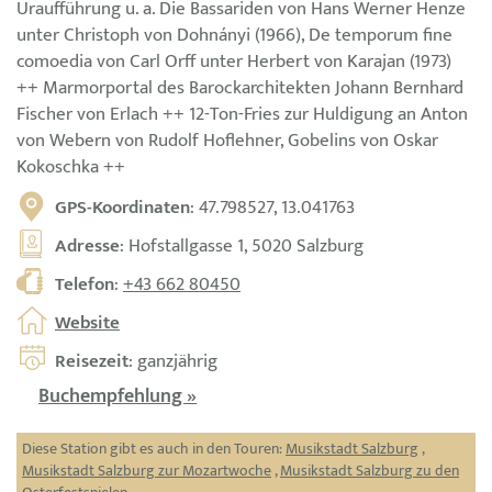
Uraufführung u. a. Die Bassariden von Hans Werner Henze
unter Christoph von Dohnányi (1966), De temporum fine
comoedia von Carl Orff unter Herbert von Karajan (1973)
++ Marmorportal des Barockarchitekten Johann Bernhard
Fischer von Erlach ++ 12-Ton-Fries zur Huldigung an Anton
von Webern von Rudolf Hoflehner, Gobelins von Oskar
Kokoschka ++
GPS-Koordinaten
: 47.798527, 13.041763
Adresse
: Hofstallgasse 1, 5020 Salzburg
Telefon
:
+43 662 80450
Website
Reisezeit
: ganzjährig
Buchempfehlung »
Diese Station gibt es auch in den Touren:
Musikstadt Salzburg
,
Musikstadt Salzburg zur Mozartwoche
,
Musikstadt Salzburg zu den