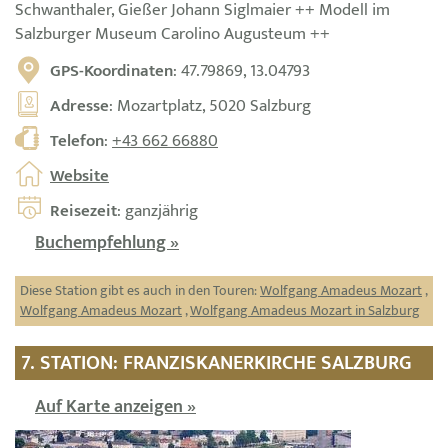
Schwanthaler, Gießer Johann Siglmaier ++ Modell im
Salzburger Museum Carolino Augusteum ++
GPS-Koordinaten
: 47.79869, 13.04793
Adresse
: Mozartplatz, 5020 Salzburg
Telefon
:
+43 662 66880
Website
Reisezeit
: ganzjährig
Buchempfehlung »
Diese Station gibt es auch in den Touren:
Wolfgang Amadeus Mozart
,
Wolfgang Amadeus Mozart
,
Wolfgang Amadeus Mozart in Salzburg
7. STATION: FRANZISKANERKIRCHE SALZBURG
Auf Karte anzeigen »