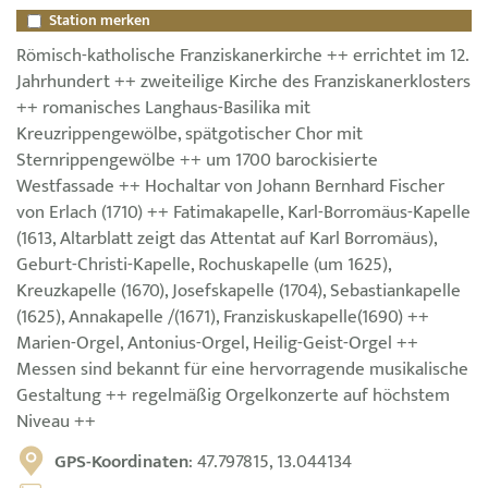
Station merken
Römisch-katholische Franziskanerkirche ++ errichtet im 12.
Jahrhundert ++ zweiteilige Kirche des Franziskanerklosters
++ romanisches Langhaus-Basilika mit
Kreuzrippengewölbe, spätgotischer Chor mit
Sternrippengewölbe ++ um 1700 barockisierte
Westfassade ++ Hochaltar von Johann Bernhard Fischer
von Erlach (1710) ++ Fatimakapelle, Karl-Borromäus-Kapelle
(1613, Altarblatt zeigt das Attentat auf Karl Borromäus),
Geburt-Christi-Kapelle, Rochuskapelle (um 1625),
Kreuzkapelle (1670), Josefskapelle (1704), Sebastiankapelle
(1625), Annakapelle /(1671), Franziskuskapelle(1690) ++
Marien-Orgel, Antonius-Orgel, Heilig-Geist-Orgel ++
Messen sind bekannt für eine hervorragende musikalische
Gestaltung ++ regelmäßig Orgelkonzerte auf höchstem
Niveau ++
GPS-Koordinaten
: 47.797815, 13.044134