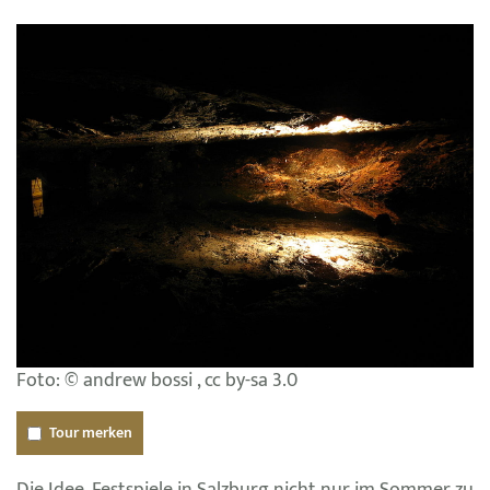
Foto: © andrew bossi , cc by-sa 3.0
Tour merken
Die Idee, Festspiele in Salzburg nicht nur im Sommer zu