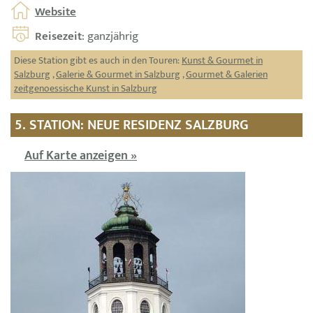
Website
Reisezeit
: ganzjährig
Diese Station gibt es auch in den Touren:
Kunst & Gourmet in
Salzburg
,
Galerie & Gourmet in Salzburg
,
Gourmet & Galerien
zeitgenoessische Kunst in Salzburg
5. STATION: NEUE RESIDENZ SALZBURG
Auf Karte anzeigen »