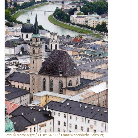
Foto: © MathKnight / CC-BY-SA-3.0 / Franziskanerkirche Salzburg