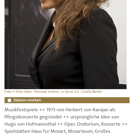
Foto: © Erinc Salor - Personal archive , cc by-sa 3.0 , Cecilia Bartoli
Station merken
Musikfestspiele ++ 1973 von Herbert von Karajan als
Pfingstkonzerte gegründet ++ ursprüngliche Idee von
Hugo von Hofmannsthal ++ Oper, Oratorium, Konzerte ++
Spielstätten Haus für Mozart, Mozarteum, Großes