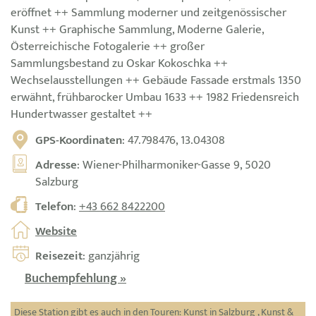
eröffnet ++ Sammlung moderner und zeitgenössischer
Kunst ++ Graphische Sammlung, Moderne Galerie,
Österreichische Fotogalerie ++ großer
Sammlungsbestand zu Oskar Kokoschka ++
Wechselausstellungen ++ Gebäude Fassade erstmals 1350
erwähnt, frühbarocker Umbau 1633 ++ 1982 Friedensreich
Hundertwasser gestaltet ++
GPS-Koordinaten
: 47.798476, 13.04308
Adresse
: Wiener-Philharmoniker-Gasse 9, 5020
Salzburg
Telefon
:
+43 662 8422200
Website
Reisezeit
: ganzjährig
Buchempfehlung »
Diese Station gibt es auch in den Touren:
Kunst in Salzburg
,
Kunst &