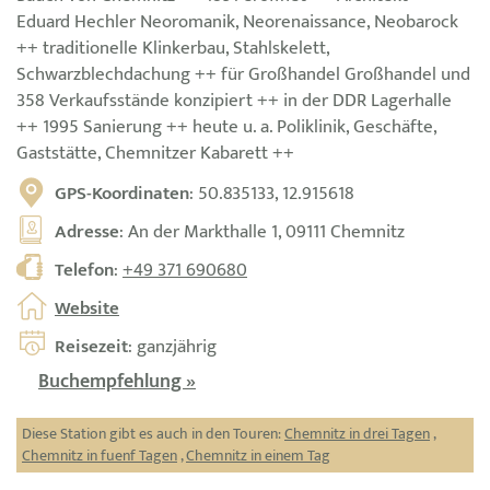
Eduard Hechler Neoromanik, Neorenaissance, Neobarock
++ traditionelle Klinkerbau, Stahlskelett,
Schwarzblechdachung ++ für Großhandel Großhandel und
358 Verkaufsstände konzipiert ++ in der DDR Lagerhalle
++ 1995 Sanierung ++ heute u. a. Poliklinik, Geschäfte,
Gaststätte, Chemnitzer Kabarett ++
GPS-Koordinaten
: 50.835133, 12.915618
Adresse
: An der Markthalle 1, 09111 Chemnitz
Telefon
:
+49 371 690680
Website
Reisezeit
: ganzjährig
Buchempfehlung »
Diese Station gibt es auch in den Touren:
Chemnitz in drei Tagen
,
Chemnitz in fuenf Tagen
,
Chemnitz in einem Tag