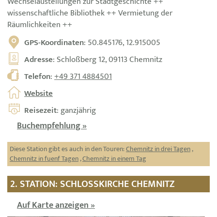
Wechselaustellungen zur Stadtgeschichte ++
wissenschaftliche Bibliothek ++ Vermietung der
Räumlichkeiten ++
GPS-Koordinaten
: 50.845176, 12.915005
Adresse
: Schloßberg 12, 09113 Chemnitz
Telefon
:
+49 371 4884501
Website
Reisezeit
: ganzjährig
Buchempfehlung »
Diese Station gibt es auch in den Touren:
Chemnitz in drei Tagen
,
Chemnitz in fuenf Tagen
,
Chemnitz in einem Tag
2. STATION: SCHLOSSKIRCHE CHEMNITZ
Auf Karte anzeigen »