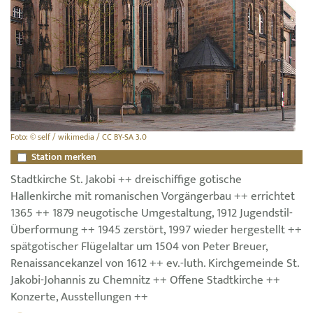
Foto: © self / wikimedia / CC BY-SA 3.0
Station merken
Stadtkirche St. Jakobi ++ dreischiffige gotische
Hallenkirche mit romanischen Vorgängerbau ++ errichtet
1365 ++ 1879 neugotische Umgestaltung, 1912 Jugendstil-
Überformung ++ 1945 zerstört, 1997 wieder hergestellt ++
spätgotischer Flügelaltar um 1504 von Peter Breuer,
Renaissancekanzel von 1612 ++ ev.-luth. Kirchgemeinde St.
Jakobi-Johannis zu Chemnitz ++ Offene Stadtkirche ++
Konzerte, Ausstellungen ++