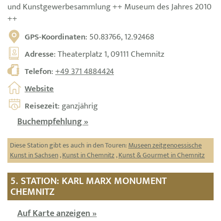
und Kunstgewerbesammlung ++ Museum des Jahres 2010
++
GPS-Koordinaten
: 50.83766, 12.92468
Adresse
: Theaterplatz 1, 09111 Chemnitz
Telefon
:
+49 371 4884424
Website
Reisezeit
: ganzjährig
Buchempfehlung »
Diese Station gibt es auch in den Touren:
Museen zeitgenoessische
Kunst in Sachsen
,
Kunst in Chemnitz
,
Kunst & Gourmet in Chemnitz
5. STATION: KARL MARX MONUMENT
CHEMNITZ
Auf Karte anzeigen »