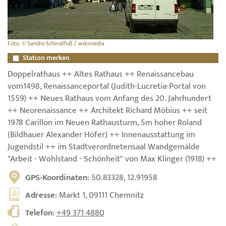
Foto: © Sandro Schmalfuß / wikimedia
Station merken
Doppelrathaus ++ Altes Rathaus ++ Renaissancebau
vom1498, Renaissanceportal (Judith-Lucretia-Portal von
1559) ++ Neues Rathaus vom Anfang des 20. Jahrhundert
++ Neorenaissance ++ Architekt Richard Möbius ++ seit
1978 Carillon im Neuen Rathausturm, 5m hoher Roland
(Bildhauer Alexander Höfer) ++ Innenausstattung im
Jugendstil ++ im Stadtverordnetensaal Wandgemälde
"Arbeit - Wohlstand - Schönheit" von Max Klinger (1918) ++
GPS-Koordinaten
: 50.83328, 12.91958
Adresse
: Markt 1, 09111 Chemnitz
Telefon
:
+49 371 4880