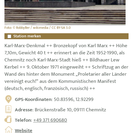
Foto: © RobbyBer / wikimedia / CC BY-SA 3.0
Station merken
Karl-Marx-Denkmal ++ Bronzekopf von Karl Marx ++ Höhe
7,10m, Gewicht 40 t ++ erinnert an die Zeit 1952-1990, als
Chemnitz noch Karl-Marx-Stadt hieß ++ Bildhauer Lew
Kerbel ++ 9. Oktober 1971 eingeweiht ++ Schriftzug an der
Wand des hinter dem Monument „Proletarier aller Länder
vereinigt euch!“ aus dem Kommunistischen Manifest
(deutsch, englisch, französisch, russisch) ++
GPS-Koordinaten
: 50.83596, 12.92299
Adresse
: Brückenstraße 10, 09111 Chemnitz
Telefon
:
+49 371 690680
Website