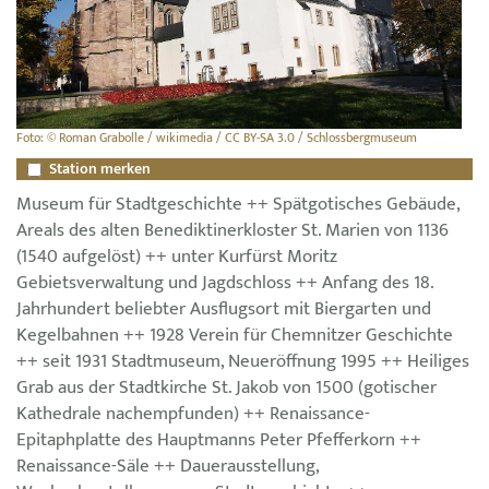
Foto: © Roman Grabolle / wikimedia / CC BY-SA 3.0 / Schlossbergmuseum
Station merken
Museum für Stadtgeschichte ++ Spätgotisches Gebäude,
Areals des alten Benediktinerkloster St. Marien von 1136
(1540 aufgelöst) ++ unter Kurfürst Moritz
Gebietsverwaltung und Jagdschloss ++ Anfang des 18.
Jahrhundert beliebter Ausflugsort mit Biergarten und
Kegelbahnen ++ 1928 Verein für Chemnitzer Geschichte
++ seit 1931 Stadtmuseum, Neueröffnung 1995 ++ Heiliges
Grab aus der Stadtkirche St. Jakob von 1500 (gotischer
Kathedrale nachempfunden) ++ Renaissance-
Epitaphplatte des Hauptmanns Peter Pfefferkorn ++
Renaissance-Säle ++ Dauerausstellung,