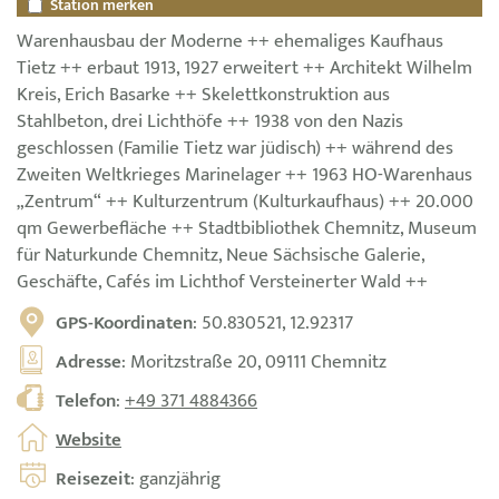
Station merken
Warenhausbau der Moderne ++ ehemaliges Kaufhaus
Tietz ++ erbaut 1913, 1927 erweitert ++ Architekt Wilhelm
Kreis, Erich Basarke ++ Skelettkonstruktion aus
Stahlbeton, drei Lichthöfe ++ 1938 von den Nazis
geschlossen (Familie Tietz war jüdisch) ++ während des
Zweiten Weltkrieges Marinelager ++ 1963 HO-Warenhaus
„Zentrum“ ++ Kulturzentrum (Kulturkaufhaus) ++ 20.000
qm Gewerbefläche ++ Stadtbibliothek Chemnitz, Museum
für Naturkunde Chemnitz, Neue Sächsische Galerie,
Geschäfte, Cafés im Lichthof Versteinerter Wald ++
GPS-Koordinaten
: 50.830521, 12.92317
Adresse
: Moritzstraße 20, 09111 Chemnitz
Telefon
:
+49 371 4884366
Website
Reisezeit
: ganzjährig