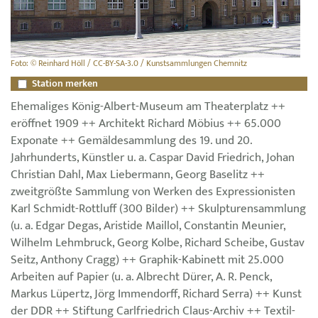
Foto: © Reinhard Höll / CC-BY-SA-3.0 / Kunstsammlungen Chemnitz
Station merken
Ehemaliges König-Albert-Museum am Theaterplatz ++
eröffnet 1909 ++ Architekt Richard Möbius ++ 65.000
Exponate ++ Gemäldesammlung des 19. und 20.
Jahrhunderts, Künstler u. a. Caspar David Friedrich, Johan
Christian Dahl, Max Liebermann, Georg Baselitz ++
zweitgrößte Sammlung von Werken des Expressionisten
Karl Schmidt-Rottluff (300 Bilder) ++ Skulpturensammlung
(u. a. Edgar Degas, Aristide Maillol, Constantin Meunier,
Wilhelm Lehmbruck, Georg Kolbe, Richard Scheibe, Gustav
Seitz, Anthony Cragg) ++ Graphik-Kabinett mit 25.000
Arbeiten auf Papier (u. a. Albrecht Dürer, A. R. Penck,
Markus Lüpertz, Jörg Immendorff, Richard Serra) ++ Kunst
der DDR ++ Stiftung Carlfriedrich Claus-Archiv ++ Textil-