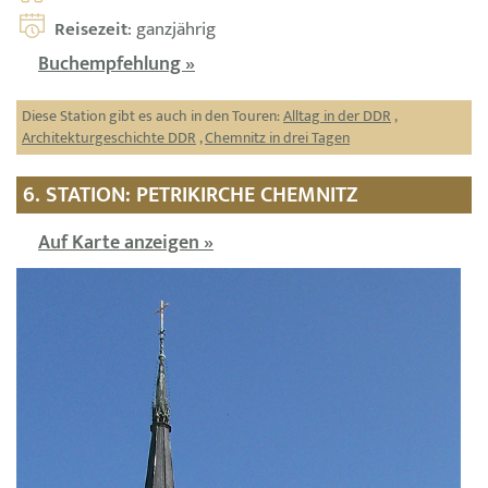
Reisezeit
: ganzjährig
Buchempfehlung »
Diese Station gibt es auch in den Touren:
Alltag in der DDR
,
Architekturgeschichte DDR
,
Chemnitz in drei Tagen
6. STATION: PETRIKIRCHE CHEMNITZ
Auf Karte anzeigen »