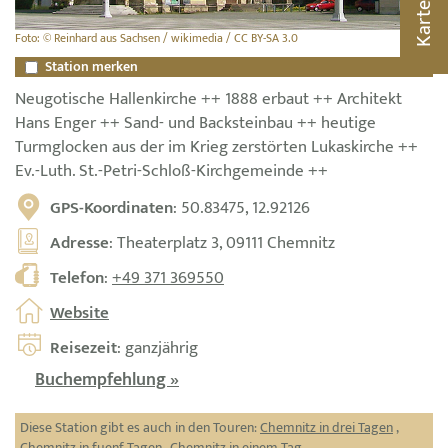
Karte
Foto: © Reinhard aus Sachsen / wikimedia / CC BY-SA 3.0
Station merken
Neugotische Hallenkirche ++ 1888 erbaut ++ Architekt
Hans Enger ++ Sand- und Backsteinbau ++ heutige
Turmglocken aus der im Krieg zerstörten Lukaskirche ++
Ev.-Luth. St.-Petri-Schloß-Kirchgemeinde ++
GPS-Koordinaten
: 50.83475, 12.92126
Adresse
: Theaterplatz 3, 09111 Chemnitz
Telefon
:
+49 371 369550
Website
Reisezeit
: ganzjährig
Buchempfehlung »
Diese Station gibt es auch in den Touren:
Chemnitz in drei Tagen
,
Chemnitz in fuenf Tagen
,
Chemnitz in einem Tag