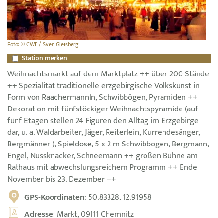
Foto: © CWE / Sven Gleisberg
Station merken
Weihnachtsmarkt auf dem Marktplatz ++ über 200 Stände
++ Spezialität traditionelle erzgebirgische Volkskunst in
Form von Raachermannln, Schwibbögen, Pyramiden ++
Dekoration mit fünfstöckiger Weihnachtspyramide (auf
fünf Etagen stellen 24 Figuren den Alltag im Erzgebirge
dar, u. a. Waldarbeiter, Jäger, Reiterlein, Kurrendesänger,
Bergmänner ), Spieldose, 5 x 2 m Schwibbogen, Bergmann,
Engel, Nussknacker, Schneemann ++ großen Bühne am
Rathaus mit abwechslungsreichem Programm ++ Ende
November bis 23. Dezember ++
GPS-Koordinaten
: 50.83328, 12.91958
Adresse
: Markt, 09111 Chemnitz