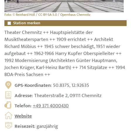
Foto: © Reinhard Höll / CC-BY-SA-3.0 / Opernhaus Chemnitz
Station merken
Theater Chemnitz ++ Hauptspielstätte der
Musiktheatersparten ++ 1909 errichtet ++ Architekt
Richard Möbius ++ 1945 schwer beschädigt, 1951 wieder
aufgebaut ++ 1962-1966 Harry Kupfer Oberspielleiter ++
1992 Modernisierung (Architekten Günter Hauptmann,
Jochen Krüger, Karl-Heinz Barth) ++ 714 Sitzplätze ++ 1994
BDA-Preis Sachsen ++
GPS-Koordinaten
: 50.8375, 12.92635
Adresse
: Theaterstraße 2, 09111 Chemnitz
Telefon
:
+49 371 4000430
Website
Reisezeit
: ganzjährig