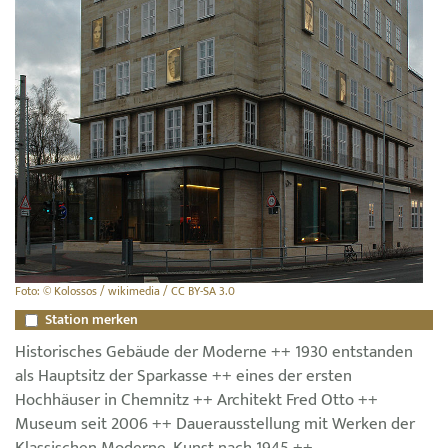
Foto: © Kolossos / wikimedia / CC BY-SA 3.0
Station merken
Historisches Gebäude der Moderne ++ 1930 entstanden
als Hauptsitz der Sparkasse ++ eines der ersten
Hochhäuser in Chemnitz ++ Architekt Fred Otto ++
Museum seit 2006 ++ Dauerausstellung mit Werken der