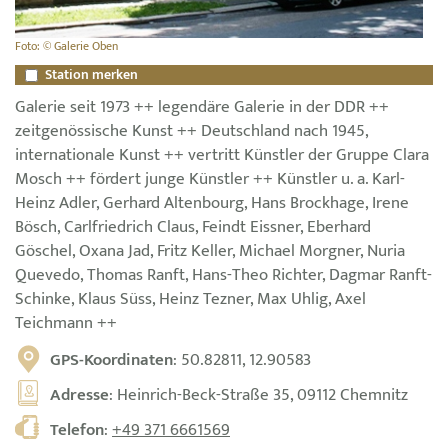
Foto: © Galerie Oben
Station merken
Galerie seit 1973 ++ legendäre Galerie in der DDR ++
zeitgenössische Kunst ++ Deutschland nach 1945,
internationale Kunst ++ vertritt Künstler der Gruppe Clara
Mosch ++ fördert junge Künstler ++ Künstler u. a. Karl-
Heinz Adler, Gerhard Altenbourg, Hans Brockhage, Irene
Bösch, Carlfriedrich Claus, Feindt Eissner, Eberhard
Göschel, Oxana Jad, Fritz Keller, Michael Morgner, Nuria
Quevedo, Thomas Ranft, Hans-Theo Richter, Dagmar Ranft-
Schinke, Klaus Süss, Heinz Tezner, Max Uhlig, Axel
Teichmann ++
GPS-Koordinaten
: 50.82811, 12.90583
Adresse
: Heinrich-Beck-Straße 35, 09112 Chemnitz
Telefon
:
+49 371 6661569