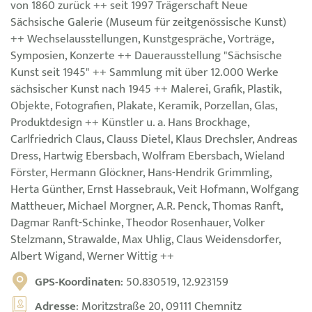
von 1860 zurück ++ seit 1997 Trägerschaft Neue
Sächsische Galerie (Museum für zeitgenössische Kunst)
++ Wechselausstellungen, Kunstgespräche, Vorträge,
Symposien, Konzerte ++ Dauerausstellung "Sächsische
Kunst seit 1945" ++ Sammlung mit über 12.000 Werke
sächsischer Kunst nach 1945 ++ Malerei, Grafik, Plastik,
Objekte, Fotografien, Plakate, Keramik, Porzellan, Glas,
Produktdesign ++ Künstler u. a. Hans Brockhage,
Carlfriedrich Claus, Clauss Dietel, Klaus Drechsler, Andreas
Dress, Hartwig Ebersbach, Wolfram Ebersbach, Wieland
Förster, Hermann Glöckner, Hans-Hendrik Grimmling,
Herta Günther, Ernst Hassebrauk, Veit Hofmann, Wolfgang
Mattheuer, Michael Morgner, A.R. Penck, Thomas Ranft,
Dagmar Ranft-Schinke, Theodor Rosenhauer, Volker
Stelzmann, Strawalde, Max Uhlig, Claus Weidensdorfer,
Albert Wigand, Werner Wittig ++
GPS-Koordinaten
: 50.830519, 12.923159
Adresse
: Moritzstraße 20, 09111 Chemnitz