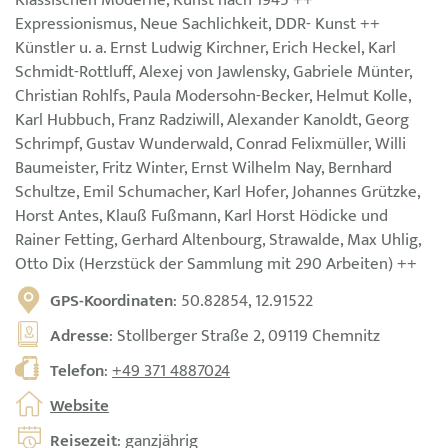
Klassischen Moderne, Kunst nach 1945 ++
Expressionismus, Neue Sachlichkeit, DDR- Kunst ++
Künstler u. a. Ernst Ludwig Kirchner, Erich Heckel, Karl
Schmidt-Rottluff, Alexej von Jawlensky, Gabriele Münter,
Christian Rohlfs, Paula Modersohn-Becker, Helmut Kolle,
Karl Hubbuch, Franz Radziwill, Alexander Kanoldt, Georg
Schrimpf, Gustav Wunderwald, Conrad Felixmüller, Willi
Baumeister, Fritz Winter, Ernst Wilhelm Nay, Bernhard
Schultze, Emil Schumacher, Karl Hofer, Johannes Grützke,
Horst Antes, Klauß Fußmann, Karl Horst Hödicke und
Rainer Fetting, Gerhard Altenbourg, Strawalde, Max Uhlig,
Otto Dix (Herzstück der Sammlung mit 290 Arbeiten) ++
GPS-Koordinaten
: 50.82854, 12.91522
Adresse
: Stollberger Straße 2, 09119 Chemnitz
Telefon
:
+49 371 4887024
Website
Reisezeit
: ganzjährig