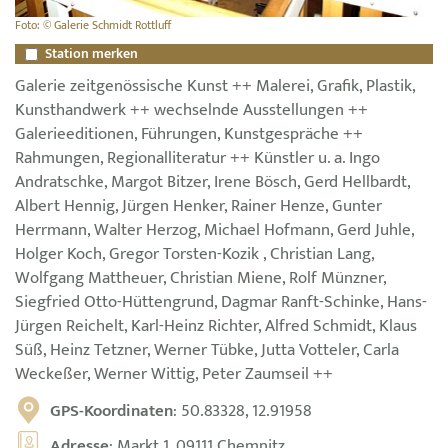
Foto: © Galerie Schmidt Rottluff
Station merken
Galerie zeitgenössische Kunst ++ Malerei, Grafik, Plastik,
Kunsthandwerk ++ wechselnde Ausstellungen ++
Galerieeditionen, Führungen, Kunstgespräche ++
Rahmungen, Regionalliteratur ++ Künstler u. a. Ingo
Andratschke, Margot Bitzer, Irene Bösch, Gerd Hellbardt,
Albert Hennig, Jürgen Henker, Rainer Henze, Gunter
Herrmann, Walter Herzog, Michael Hofmann, Gerd Juhle,
Holger Koch, Gregor Torsten-Kozik , Christian Lang,
Wolfgang Mattheuer, Christian Miene, Rolf Münzner,
Siegfried Otto-Hüttengrund, Dagmar Ranft-Schinke, Hans-
Jürgen Reichelt, Karl-Heinz Richter, Alfred Schmidt, Klaus
Süß, Heinz Tetzner, Werner Tübke, Jutta Votteler, Carla
Weckeßer, Werner Wittig, Peter Zaumseil ++
GPS-Koordinaten
: 50.83328, 12.91958
Adresse
: Markt 1, 09111 Chemnitz