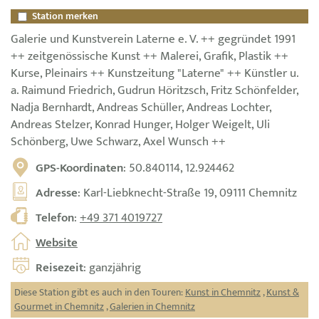
Station merken
Galerie und Kunstverein Laterne e. V. ++ gegründet 1991
++ zeitgenössische Kunst ++ Malerei, Grafik, Plastik ++
Kurse, Pleinairs ++ Kunstzeitung "Laterne" ++ Künstler u.
a. Raimund Friedrich, Gudrun Höritzsch, Fritz Schönfelder,
Nadja Bernhardt, Andreas Schüller, Andreas Lochter,
Andreas Stelzer, Konrad Hunger, Holger Weigelt, Uli
Schönberg, Uwe Schwarz, Axel Wunsch ++
GPS-Koordinaten
: 50.840114, 12.924462
Adresse
: Karl-Liebknecht-Straße 19, 09111 Chemnitz
Telefon
:
+49 371 4019727
Website
Reisezeit
: ganzjährig
Diese Station gibt es auch in den Touren:
Kunst in Chemnitz
,
Kunst &
Gourmet in Chemnitz
,
Galerien in Chemnitz