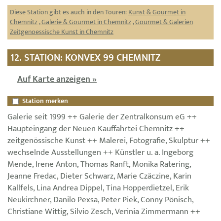
Diese Station gibt es auch in den Touren:
Kunst & Gourmet in
Chemnitz
,
Galerie & Gourmet in Chemnitz
,
Gourmet & Galerien
Zeitgenoessische Kunst in Chemnitz
12. STATION: KONVEX 99 CHEMNITZ
Auf Karte anzeigen »
Station merken
Galerie seit 1999 ++ Galerie der Zentralkonsum eG ++
Haupteingang der Neuen Kauffahrtei Chemnitz ++
zeitgenössische Kunst ++ Malerei, Fotografie, Skulptur ++
wechselnde Ausstellungen ++ Künstler u. a. Ingeborg
Mende, Irene Anton, Thomas Ranft, Monika Ratering,
Jeanne Fredac, Dieter Schwarz, Marie Czäczine, Karin
Kallfels, Lina Andrea Dippel, Tina Hopperdietzel, Erik
Neukirchner, Danilo Pexsa, Peter Piek, Conny Pönisch,
Christiane Wittig, Silvio Zesch, Verinia Zimmermann ++