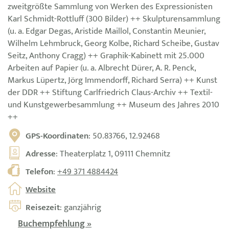
zweitgrößte Sammlung von Werken des Expressionisten
Karl Schmidt-Rottluff (300 Bilder) ++ Skulpturensammlung
(u. a. Edgar Degas, Aristide Maillol, Constantin Meunier,
Wilhelm Lehmbruck, Georg Kolbe, Richard Scheibe, Gustav
Seitz, Anthony Cragg) ++ Graphik-Kabinett mit 25.000
Arbeiten auf Papier (u. a. Albrecht Dürer, A. R. Penck,
Markus Lüpertz, Jörg Immendorff, Richard Serra) ++ Kunst
der DDR ++ Stiftung Carlfriedrich Claus-Archiv ++ Textil-
und Kunstgewerbesammlung ++ Museum des Jahres 2010
++
GPS-Koordinaten
: 50.83766, 12.92468
Adresse
: Theaterplatz 1, 09111 Chemnitz
Telefon
:
+49 371 4884424
Website
Reisezeit
: ganzjährig
Buchempfehlung »