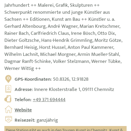
Jahrhundert ++ Malerei, Grafik, Skulpturen ++
Schwerpunkt renommierte und junge Künstler aus
Sachsen ++ Editionen, Kunst am Bau ++ Künstler u. a.
Gerhard Altenbourg, André Wagner, Marian Kretschmer,
Rainer Bach, Carlfriedrich Claus, Irene Bösch, Otto Dix,
Dieter Goltzsche, Hans-Hendrik Grimmling, Moritz Götze,
Bernhard Heisig, Horst Hussel, Anton Paul Kammerer,
Wilhelm Lachnit, Michael Morgner, Armin Mueller-Stahl,
Dagmar Ranft-Schinke, Volker Stelzmann, Werner Tübke,
Werner Wittig ++
GPS-Koordinaten
: 50.8326, 12.91828
Adresse
: Innere Klosterstraße 1, 09111 Chemnitz
Telefon
:
+49 371 694444
Website
Reisezeit
: ganzjährig
Diese Station gibt es auch in den Touren:
Kunst in Chemnitz
,
Kunst &