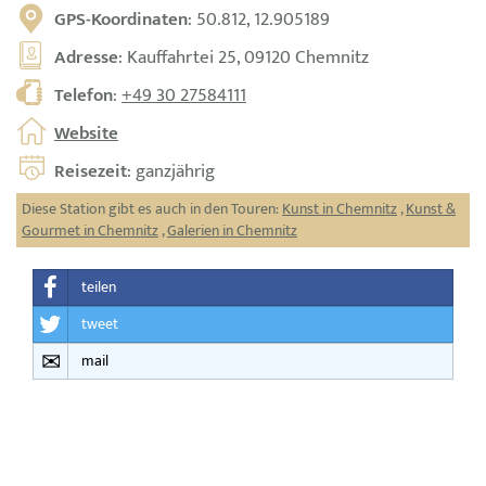
GPS-Koordinaten
: 50.812, 12.905189
Adresse
: Kauffahrtei 25, 09120 Chemnitz
Telefon
:
+49 30 27584111
Website
Reisezeit
: ganzjährig
Diese Station gibt es auch in den Touren:
Kunst in Chemnitz
,
Kunst &
Gourmet in Chemnitz
,
Galerien in Chemnitz
teilen
tweet
mail