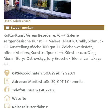
Foto: © Galerie artECK
Station merken
Kultur-Kunst Verein Beseder e. V. ++ Galerie
zeitgenössische Kunst ++ Malerei, Plastik, Grafik, Schmuck
++ Ausstellungsfläche 100 qm ++ Zeichenwerkstatt,
offene Ateliers, Kunsttreffpunkt ++ Künstler u. a. Oleg
Monin, Borys Ostrovskyy, Jury Eroschek, Elena Ivanitzkaya
++
GPS-Koordinaten
: 50.82924, 12.92071
Adresse
: Moritzstraße 39, 09111 Chemnitz
Telefon
:
+49 371 4027112
Website
Reisezeit
: ganzjährig