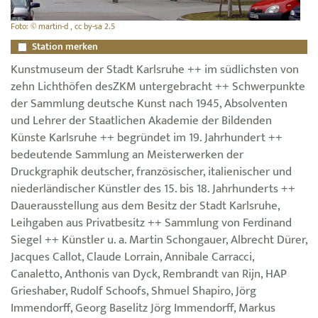
Foto: © martin-d , cc by-sa 2.5
Station merken
Kunstmuseum der Stadt Karlsruhe ++ im südlichsten von
zehn Lichthöfen desZKM untergebracht ++ Schwerpunkte
der Sammlung deutsche Kunst nach 1945, Absolventen
und Lehrer der Staatlichen Akademie der Bildenden
Künste Karlsruhe ++ begründet im 19. Jahrhundert ++
bedeutende Sammlung an Meisterwerken der
Druckgraphik deutscher, französischer, italienischer und
niederländischer Künstler des 15. bis 18. Jahrhunderts ++
Dauerausstellung aus dem Besitz der Stadt Karlsruhe,
Leihgaben aus Privatbesitz ++ Sammlung von Ferdinand
Siegel ++ Künstler u. a. Martin Schongauer, Albrecht Dürer,
Jacques Callot, Claude Lorrain, Annibale Carracci,
Canaletto, Anthonis van Dyck, Rembrandt van Rijn, HAP
Grieshaber, Rudolf Schoofs, Shmuel Shapiro, Jörg
Immendorff, Georg Baselitz Jörg Immendorff, Markus