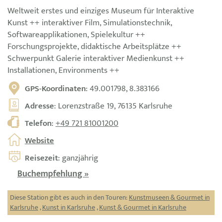
Weltweit erstes und einziges Museum für Interaktive
Kunst ++ interaktiver Film, Simulationstechnik,
Softwareapplikationen, Spielekultur ++
Forschungsprojekte, didaktische Arbeitsplätze ++
Schwerpunkt Galerie interaktiver Medienkunst ++
Installationen, Environments ++
GPS-Koordinaten
: 49.001798, 8.383166
Adresse
: Lorenzstraße 19, 76135 Karlsruhe
Telefon
:
+49 721 81001200
Website
Reisezeit
: ganzjährig
Buchempfehlung »
Diese Station gibt es auch in den Touren:
Kunstmuseen & Gourmet in
Karlsruhe
,
Kunst in Karlsruhe
,
Kunst & Gourmet in Karlsruhe