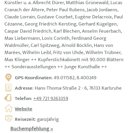
Künstler u. a. Albrecht Dürer, Matthias Grünewald, Lucas
Cranach der Ältere, Peter Paul Rubens, Jacob Jordaens,
Claude Lorrain, Gustave Courbet, Eugène Delacroix, Paul
Cézanne, Georg Friedrich Kersting, Gerhard Kügelgen,
Caspar David Friedrich, Karl Blechen, Anselm Feuerbach,
Max Liebermann, Lovis Corinth, Ferdinand Georg
Waldmüller, Carl Spitzweg, Arnold Böcklin, Hans von
Marées, Wilhelm Leibl, Fritz von Uhde, Wilhelm Trübner,
Max Klinger ++ Kupferstichkabinett mit 90.000 Blättern
++ Sonderausstellungen ++ Junge Kunsthalle ++
GPS-Koordinaten
: 49.011582, 8.400249
Adresse
: Hans-Thoma-Straße 2 - 6, 76133 Karlsruhe
Telefon
:
+49 721 9263359
Website
Reisezeit
: ganzjährig
Buchempfehlung »