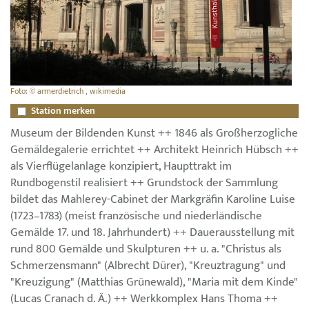
Foto: © armerdietrich , wikimedia
Station merken
Museum der Bildenden Kunst ++ 1846 als Großherzogliche
Gemäldegalerie errichtet ++ Architekt Heinrich Hübsch ++
als Vierflügelanlage konzipiert, Haupttrakt im
Rundbogenstil realisiert ++ Grundstock der Sammlung
bildet das Mahlerey-Cabinet der Markgräfin Karoline Luise
(1723–1783) (meist französische und niederländische
Gemälde 17. und 18. Jahrhundert) ++ Dauerausstellung mit
rund 800 Gemälde und Skulpturen ++ u. a. "Christus als
Schmerzensmann" (Albrecht Dürer), "Kreuztragung" und
"Kreuzigung" (Matthias Grünewald), "Maria mit dem Kinde"
(Lucas Cranach d. Ä.) ++ Werkkomplex Hans Thoma ++