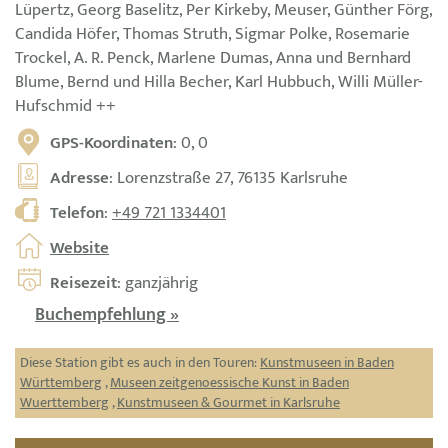
Lüpertz, Georg Baselitz, Per Kirkeby, Meuser, Günther Förg,
Candida Höfer, Thomas Struth, Sigmar Polke, Rosemarie
Trockel, A. R. Penck, Marlene Dumas, Anna und Bernhard
Blume, Bernd und Hilla Becher, Karl Hubbuch, Willi Müller-
Hufschmid ++
GPS-Koordinaten
: 0, 0
Adresse
: Lorenz­­­­straße 27, 76135 Karlsruhe
Telefon
:
+49 721 1334401
Website
Reisezeit
: ganzjährig
Buchempfehlung »
Diese Station gibt es auch in den Touren:
Kunstmuseen in Baden
Württemberg
,
Museen zeitgenoessische Kunst in Baden
Wuerttemberg
,
Kunstmuseen & Gourmet in Karlsruhe