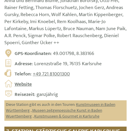
Anna und Bernhard Blume, Jonathan Borofsky, Otto Frei,
Rainer Fetting, Thomas Florschuetz, Jochen Gerz, Andreas
Gursky, Rebecca Horn, Wolf Kahlen, Martin Kippenberger,
Per Kirkeby, Imi Knoebel, Rem Koolhaas, Marie-Jo
Lafontaine, Markus Lüpertz, Bruce Nauman, Nam June Paik,
A.R. Penck, Sigmar Polke, Robert Rauschenberg, Dieniel
Spoerri, Günther Ücker ++
GPS-Koordinaten
: 49.001798, 8.383166
Adresse
: Lorenzstraße 19, 76135 Karlsruhe
Telefon
:
+49 721 81001300
Website
Reisezeit
: ganzjährig
Diese Station gibt es auch in den Touren:
Kunstmuseen in Baden
Württemberg
,
Museen zeitgenoessische Kunst in Baden
Wuerttemberg
,
Kunstmuseen & Gourmet in Karlsruhe