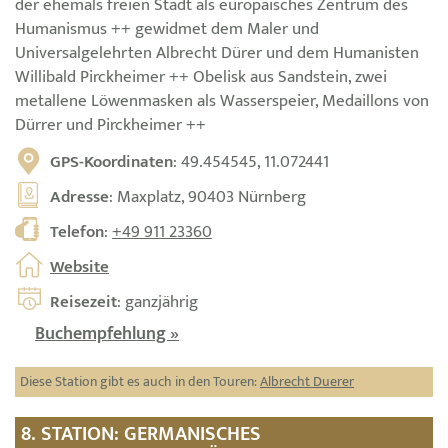
der ehemals freien Stadt als europäisches Zentrum des
Humanismus ++ gewidmet dem Maler und
Universalgelehrten Albrecht Dürer und dem Humanisten
Willibald Pirckheimer ++ Obelisk aus Sandstein, zwei
metallene Löwenmasken als Wasserspeier, Medaillons von
Dürrer und Pirckheimer ++
GPS-Koordinaten
: 49.454545, 11.072441
Adresse
: Maxplatz, 90403 Nürnberg
Telefon
:
+49 911 23360
Website
Reisezeit
: ganzjährig
Buchempfehlung »
Diese Station gibt es auch in den Touren:
Albrecht Duerer
8. STATION: GERMANISCHES