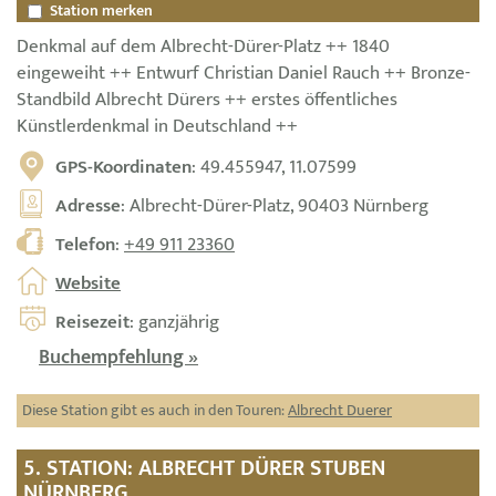
Station merken
Denkmal auf dem Albrecht-Dürer-Platz ++ 1840
eingeweiht ++ Entwurf Christian Daniel Rauch ++ Bronze-
Standbild Albrecht Dürers ++ erstes öffentliches
Künstlerdenkmal in Deutschland ++
GPS-Koordinaten
: 49.455947, 11.07599
Adresse
: Albrecht-Dürer-Platz, 90403 Nürnberg
Telefon
:
+49 911 23360
Website
Reisezeit
: ganzjährig
Buchempfehlung »
Diese Station gibt es auch in den Touren:
Albrecht Duerer
5. STATION: ALBRECHT DÜRER STUBEN
NÜRNBERG