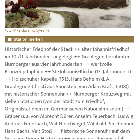
Foto: © keichwa , cc by-sa 1.0
Station merken
Historischer Friedhof der Stadt ++ alter Johannisfriedhof
im 10./11. Jahrhundert angelegt ++ Grablegen berühmter
Nürnberger aus vier Jahrhunderten ++ wertvolle
Bronzeepitaphien ++ St.-Johannis-Kirche (13. Jahrhundert)
++ Holzschuher-Kapelle (1515, Hans Beheim d. Ä.,
Grablegung Christi aus Sandstein von Adam Kraft, 1508))
mit historischer Sonnenuhr ++ Nürnberger Kreuzweg mit
sieben Stationen (von der Stadt zum Friedhof,
Originalstationen im Germanischen Nationalmuseum) ++
Gräber u. a. von Albrecht Dürer, Anselm Feuerbach, Ludwig
Andreas Feuerbach, Veit Hirschvogel, Willibald Pirckheimer,
Hans Sachs, Veit Stoß ++ historische Sonnenuhr auf dem
Grab von Georg Hartmann ++ wegen der Rosenvielfalt