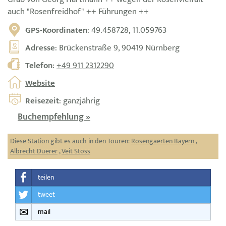
auch "Rosenfreidhof" ++ Führungen ++
GPS-Koordinaten
: 49.458728, 11.059763
Adresse
: Brückenstraße 9, 90419 Nürnberg
Telefon
:
+49 911 2312290
Website
Reisezeit
: ganzjährig
Buchempfehlung »
Diese Station gibt es auch in den Touren:
Rosengaerten Bayern
,
Albrecht Duerer
,
Veit Stoss
teilen
tweet
mail