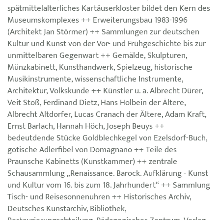
spätmittelalterliches Kartäuserkloster bildet den Kern des
Museumskomplexes ++ Erweiterungsbau 1983-1996
(Architekt Jan Störmer) ++ Sammlungen zur deutschen
Kultur und Kunst von der Vor- und Frühgeschichte bis zur
unmittelbaren Gegenwart ++ Gemälde, Skulpturen,
Münzkabinett, Kunsthandwerk, Spielzeug, historische
Musikinstrumente, wissenschaftliche Instrumente,
Architektur, Volkskunde ++ Künstler u. a. Albrecht Dürer,
Veit Stoß, Ferdinand Dietz, Hans Holbein der Ältere,
Albrecht Altdorfer, Lucas Cranach der Ältere, Adam Kraft,
Ernst Barlach, Hannah Höch, Joseph Beuys ++
bedeutdende Stücke Goldblechkegel von Ezelsdorf-Buch,
gotische Adlerfibel von Domagnano ++ Teile des
Praunsche Kabinetts (Kunstkammer) ++ zentrale
Schausammlung „Renaissance. Barock. Aufklärung - Kunst
und Kultur vom 16. bis zum 18. Jahrhundert“ ++ Sammlung
Tisch- und Reisesonnenuhren ++ Historisches Archiv,
Deutsches Kunstarchiv, Bibliothek,