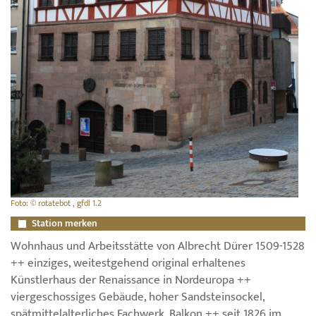
Foto: © rotatebot , gfdl 1.2
Station merken
Wohnhaus und Arbeitsstätte von Albrecht Dürer 1509-1528
++ einziges, weitestgehend original erhaltenes
Künstlerhaus der Renaissance in Nordeuropa ++
viergeschossiges Gebäude, hoher Sandsteinsockel,
spätmittelalterliches Fachwerk, Balkon ++ seit 1826 im