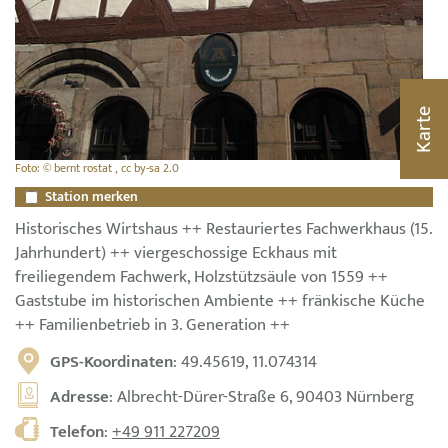
Karte
Foto: © bernt rostat , cc by-sa 2.0
Station merken
Historisches Wirtshaus ++ Restauriertes Fachwerkhaus (15.
Jahrhundert) ++ viergeschossige Eckhaus mit
freiliegendem Fachwerk, Holzstützsäule von 1559 ++
Gaststube im historischen Ambiente ++ fränkische Küche
++ Familienbetrieb in 3. Generation ++
GPS-Koordinaten
: 49.45619, 11.074314
Adresse
: Albrecht-Dürer-Straße 6, 90403 Nürnberg
Telefon
:
+49 911 227209