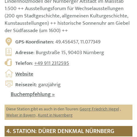
Lindenholzmodell der Nürnberger Altstadt im Maßstab
1:500 ++ Ausstellungsforum für Wechselausstellungen
(200 qm Stadtgeschichte, allgemeinen Kulturgeschichte,
Kunstausstellungen) ++ historische Sonnenuhr am Giebel
der Südfassade (um 1600) ++
GPS-Koordinaten
: 49.456457, 11.077349
Adresse
: Burgstraße 15, 90403 Nürnberg
Telefon
:
+49 911 2312595
Website
Reisezeit
: ganzjährig
Buchempfehlung »
Diese Station gibt es auch in den Touren:
Georg Friedrich Hegel
,
Welser in Bayern
,
Kunst in Nuernberg
4. STATION: DÜRER DENKMAL NÜRNBERG