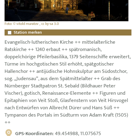
Foto: © vitold muratov , cc by-sa 3.0
Station merken
Evangelisch-lutherischen Kirche ++ mittelalterliche
Ratskirche ++ 1240 erbaut ++ spätromanisch,
doppelchörige Pfeilerbasilika, 1379 Seitenschiffe erweitert,
Türme im hochgotischen Stil erhöht, spätgotischer
Hallenchor ++ antijüdische Hohnskulptur am Südostchor,
sog. „Judensau“, aus dem Spätmittelalter ++ Grab des
Nürnberger Stadtpatron St. Sebald (Bildhauer Peter
Vischer), gotisch, Renaissance-Elemente ++ Figuren und
Epitaphien von Veit Stoß, Glasfenstern von Veit Hirsvogel
nach Entwürfen von Albrecht Dürer und Hans Süß ++
Tympanon des Portals im Südturm von Adam Kraft (1505)
++
GPS-Koordinaten
: 49.454988, 11.075675