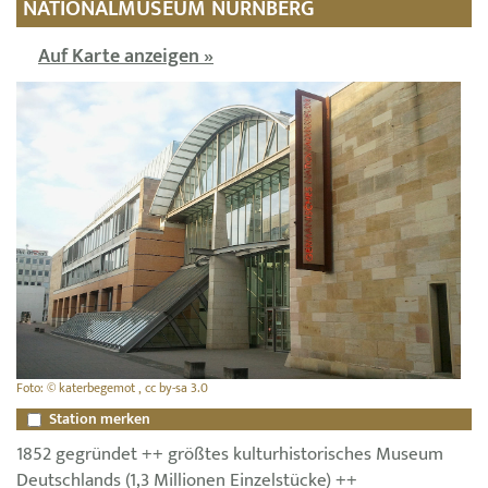
NATIONALMUSEUM NÜRNBERG
Auf Karte anzeigen »
Foto: © katerbegemot , cc by-sa 3.0
Station merken
1852 gegründet ++ größtes kulturhistorisches Museum
Deutschlands (1,3 Millionen Einzelstücke) ++