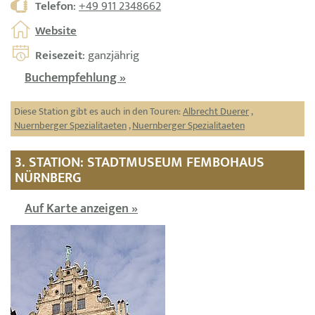
Telefon
:
+49 911 2348662
Website
Reisezeit
: ganzjährig
Buchempfehlung »
Diese Station gibt es auch in den Touren:
Albrecht Duerer
,
Nuernberger Spezialitaeten
,
Nuernberger Spezialitaeten
3. STATION: STADTMUSEUM FEMBOHAUS
NÜRNBERG
Auf Karte anzeigen »