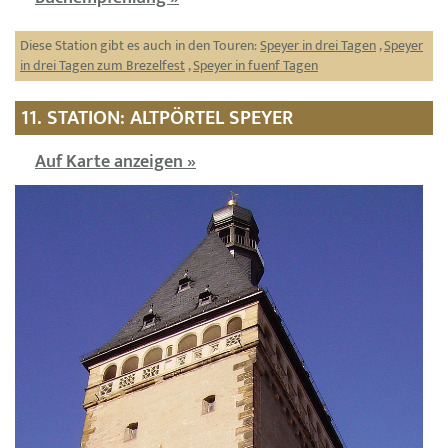
Diese Station gibt es auch in den Touren:
Speyer in drei Tagen
,
Speyer
in drei Tagen zum Brezelfest
,
Speyer in fuenf Tagen
11. STATION: ALTPÖRTEL SPEYER
Auf Karte anzeigen »