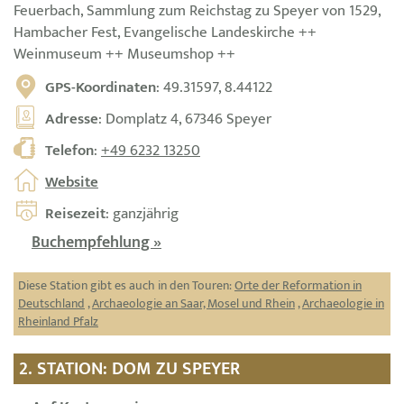
Feuerbach, Sammlung zum Reichstag zu Speyer von 1529,
Hambacher Fest, Evangelische Landeskirche ++
Weinmuseum ++ Museumshop ++
GPS-Koordinaten
: 49.31597, 8.44122
Adresse
: Domplatz 4, 67346 Speyer
Telefon
:
+49 6232 13250
Website
Reisezeit
: ganzjährig
Buchempfehlung »
Diese Station gibt es auch in den Touren:
Orte der Reformation in
Deutschland
,
Archaeologie an Saar, Mosel und Rhein
,
Archaeologie in
Rheinland Pfalz
2. STATION: DOM ZU SPEYER