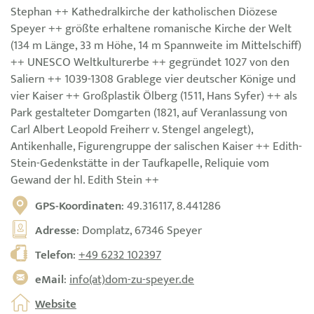
Stephan ++ Kathedralkirche der katholischen Diözese
Speyer ++ größte erhaltene romanische Kirche der Welt
(134 m Länge, 33 m Höhe, 14 m Spannweite im Mittelschiff)
++ UNESCO Weltkulturerbe ++ gegründet 1027 von den
Saliern ++ 1039-1308 Grablege vier deutscher Könige und
vier Kaiser ++ Großplastik Ölberg (1511, Hans Syfer) ++ als
Park gestalteter Domgarten (1821, auf Veranlassung von
Carl Albert Leopold Freiherr v. Stengel angelegt),
Antikenhalle, Figurengruppe der salischen Kaiser ++ Edith-
Stein-Gedenkstätte in der Taufkapelle, Reliquie vom
Gewand der hl. Edith Stein ++
GPS-Koordinaten
: 49.316117, 8.441286
Adresse
: Domplatz, 67346 Speyer
Telefon
:
+49 6232 102397
eMail
:
info(at)dom-zu-speyer.de
Website