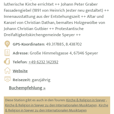
lutherische Kirche errichtet ++ Johann Peter Graber
Fassadengiebel (1891 von Heinrich Jester neu gestaltet) ++
Innenausstattung aus der Entstehungszeit ++ Altar und
Kanzel von Christian Dathan, bemaltes Holzgewölbe von
Johann Christian Gutbier ++ Protestantische
Dreifaltigkeitskirchengemeinde Speyer ++
GPS-Koordinaten
: 49.317885, 8.438702
Adresse
: Große Himmelsgasse 4, 67346 Speyer
Telefon
:
+49 6232 142392
Website
Reisezeit
: ganzjährig
Buchempfehlung »
Diese Station gibt es auch in den Touren:
Kirche & Religion in Speyer
,
Kirche & Religion in Speyer zu den Internationalen Musiktagen
,
Kirche
& Religion in Speyer zu den Internationalen Musiktagen