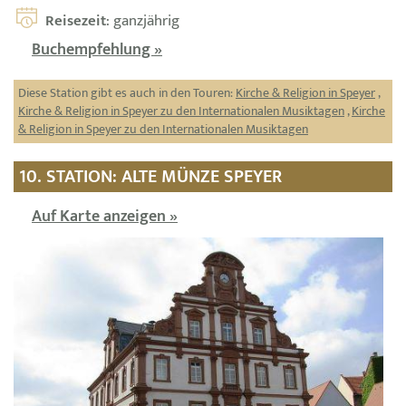
Reisezeit
: ganzjährig
Buchempfehlung »
Diese Station gibt es auch in den Touren:
Kirche & Religion in Speyer
,
Kirche & Religion in Speyer zu den Internationalen Musiktagen
,
Kirche
& Religion in Speyer zu den Internationalen Musiktagen
10. STATION: ALTE MÜNZE SPEYER
Auf Karte anzeigen »