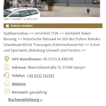
Foto: © sundar1 , cc by-sa 3.0
Station merken
Spätbarockbau ++ errichtet 1726 ++ Architekt Adam
Breunig ++ historische Ratssaal im Stil des frühen Rokoko
(standesamtliche Trauungen, Kammerkonzerte) ++ Schul-
und Sportamt, Abteilung Umwelt und Forsten ++
GPS-Koordinaten
: 49.31721, 8.438536
Adresse
: Maximilianstraße 12, 67346 Speyer
Telefon
:
+49 6232 142392
Website
Reisezeit
: ganzjährig
Buchempfehlung »