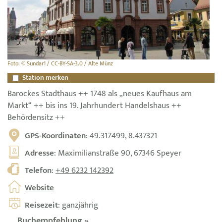
Foto: © Sundar1 / CC-BY-SA-3.0 / Alte Münz
Station merken
Barockes Stadthaus ++ 1748 als „neues Kaufhaus am
Markt“ ++ bis ins 19. Jahrhundert Handelshaus ++
Behördensitz ++
GPS-Koordinaten
: 49.317499, 8.437321
Adresse
: Maximilianstraße 90, 67346 Speyer
Telefon
:
+49 6232 142392
Website
Reisezeit
: ganzjährig
Buchempfehlung »