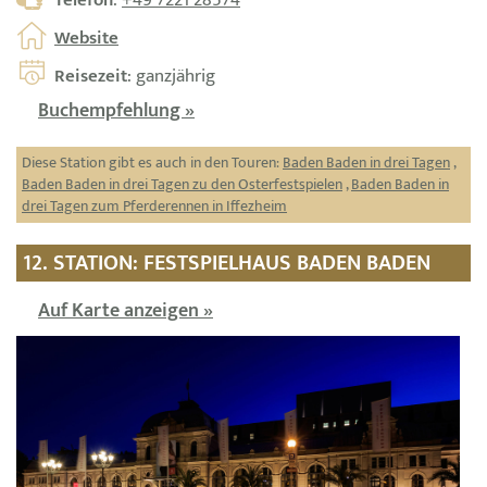
Telefon
:
+49 7221 28574
Website
Reisezeit
: ganzjährig
Buchempfehlung »
Diese Station gibt es auch in den Touren:
Baden Baden in drei Tagen
,
Baden Baden in drei Tagen zu den Osterfestspielen
,
Baden Baden in
drei Tagen zum Pferderennen in Iffezheim
12. STATION: FESTSPIELHAUS BADEN BADEN
Auf Karte anzeigen »