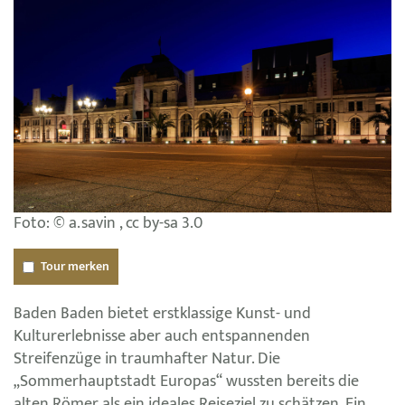
Foto: © a.savin , cc by-sa 3.0
Tour merken
Baden Baden bietet erstklassige Kunst- und
Kulturerlebnisse aber auch entspannenden
Streifenzüge in traumhafter Natur. Die
„Sommerhauptstadt Europas“ wussten bereits die
alten Römer als ein ideales Reiseziel zu schätzen. Ein