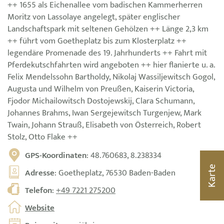
++ 1655 als Eichenallee vom badischen Kammerherren
Moritz von Lassolaye angelegt, später englischer
Landschaftspark mit seltenen Gehölzen ++ Länge 2,3 km
++ führt vom Goetheplatz bis zum Klosterplatz ++
legendäre Promenade des 19. Jahrhunderts ++ Fahrt mit
Pferdekutschfahrten wird angeboten ++ hier flanierte u. a.
Felix Mendelssohn Bartholdy, Nikolaj Wassiljewitsch Gogol,
Augusta und Wilhelm von Preußen, Kaiserin Victoria,
Fjodor Michailowitsch Dostojewskij, Clara Schumann,
Johannes Brahms, Iwan Sergejewitsch Turgenjew, Mark
Twain, Johann Strauß, Elisabeth von Österreich, Robert
Stolz, Otto Flake ++
GPS-Koordinaten
: 48.760683, 8.238334
Karte
Adresse
: Goetheplatz, 76530 Baden-Baden
Telefon
:
+49 7221 275200
Website