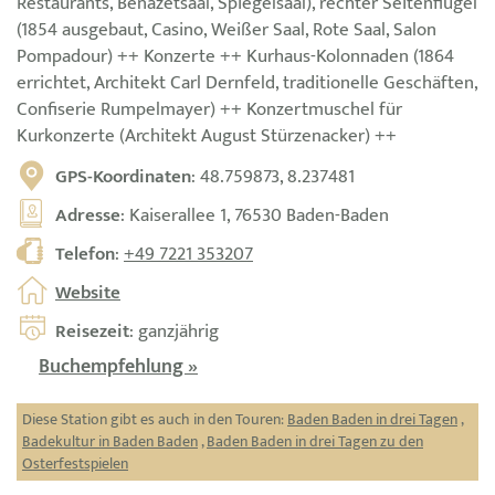
Restaurants, Bénazetsaal, Spiegelsaal), rechter Seitenflügel
(1854 ausgebaut, Casino, Weißer Saal, Rote Saal, Salon
Pompadour) ++ Konzerte ++ Kurhaus-Kolonnaden (1864
errichtet, Architekt Carl Dernfeld, traditionelle Geschäften,
Confiserie Rumpelmayer) ++ Konzertmuschel für
Kurkonzerte (Architekt August Stürzenacker) ++
GPS-Koordinaten
: 48.759873, 8.237481
Adresse
: Kaiserallee 1, 76530 Baden-Baden
Telefon
:
+49 7221 353207
Website
Reisezeit
: ganzjährig
Buchempfehlung »
Diese Station gibt es auch in den Touren:
Baden Baden in drei Tagen
,
Badekultur in Baden Baden
,
Baden Baden in drei Tagen zu den
Osterfestspielen