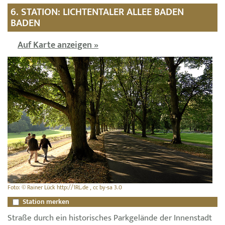
6. STATION: LICHTENTALER ALLEE BADEN
BADEN
Auf Karte anzeigen »
Foto: © Rainer Lück http://1RL.de , cc by-sa 3.0
Station merken
Straße durch ein historisches Parkgelände der Innenstadt