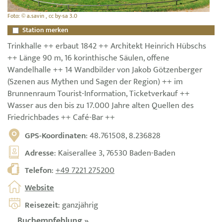
Foto: © a.savin , cc by-sa 3.0
Station merken
Trinkhalle ++ erbaut 1842 ++ Architekt Heinrich Hübschs
++ Länge 90 m, 16 korinthische Säulen, offene
Wandelhalle ++ 14 Wandbilder von Jakob Götzenberger
(Szenen aus Mythen und Sagen der Region) ++ im
Brunnenraum Tourist-Information, Ticketverkauf ++
Wasser aus den bis zu 17.000 Jahre alten Quellen des
Friedrichbades ++ Café-Bar ++
GPS-Koordinaten
: 48.761508, 8.236828
Adresse
: Kaiserallee 3, 76530 Baden-Baden
Telefon
:
+49 7221 275200
Website
Reisezeit
: ganzjährig
Buchempfehlung »