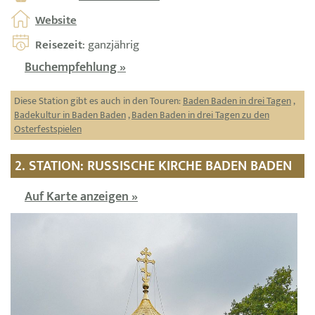
Website
Reisezeit
: ganzjährig
Buchempfehlung »
Diese Station gibt es auch in den Touren:
Baden Baden in drei Tagen
,
Badekultur in Baden Baden
,
Baden Baden in drei Tagen zu den
Osterfestspielen
2. STATION: RUSSISCHE KIRCHE BADEN BADEN
Auf Karte anzeigen »