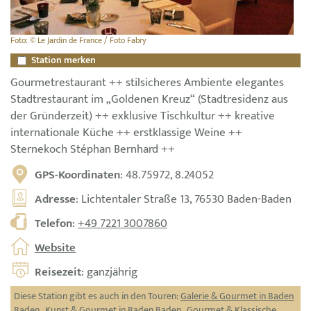
Foto: © Le Jardin de France / Foto Fabry
Station merken
Gourmetrestaurant ++ stilsicheres Ambiente elegantes
Stadtrestaurant im „Goldenen Kreuz“ (Stadtresidenz aus
der Gründerzeit) ++ exklusive Tischkultur ++ kreative
internationale Küche ++ erstklassige Weine ++
Sternekoch Stéphan Bernhard ++
GPS-Koordinaten
: 48.75972, 8.24052
Adresse
: Lichtentaler Straße 13, 76530 Baden-Baden
Telefon
:
+49 7221 3007860
Website
Reisezeit
: ganzjährig
Diese Station gibt es auch in den Touren:
Galerie & Gourmet in Baden
Baden
,
Kunst & Gourmet in Baden Baden
,
Gourmet & Klassische