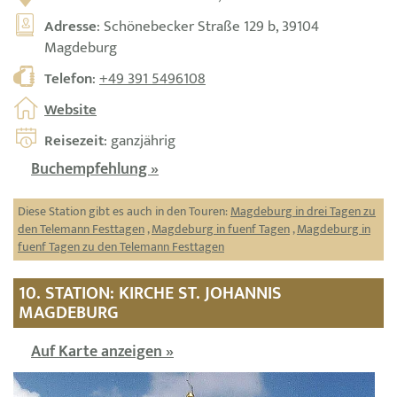
Adresse
: Schönebecker Straße 129 b, 39104
Magdeburg
Telefon
:
+49 391 5496108
Website
Reisezeit
: ganzjährig
Buchempfehlung »
Diese Station gibt es auch in den Touren:
Magdeburg in drei Tagen zu
den Telemann Festtagen
,
Magdeburg in fuenf Tagen
,
Magdeburg in
fuenf Tagen zu den Telemann Festtagen
10. STATION: KIRCHE ST. JOHANNIS
MAGDEBURG
Auf Karte anzeigen »