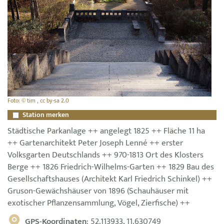
Foto: © tim , cc by-sa 2.0
Station merken
Städtische Parkanlage ++ angelegt 1825 ++ Fläche 11 ha
++ Gartenarchitekt Peter Joseph Lenné ++ erster
Volksgarten Deutschlands ++ 970-1813 Ort des Klosters
Berge ++ 1826 Friedrich-Wilhelms-Garten ++ 1829 Bau des
Gesellschaftshauses (Architekt Karl Friedrich Schinkel) ++
Gruson-Gewächshäuser von 1896 (Schauhäuser mit
exotischer Pflanzensammlung, Vögel, Zierfische) ++
GPS-Koordinaten
: 52.113933, 11.630749