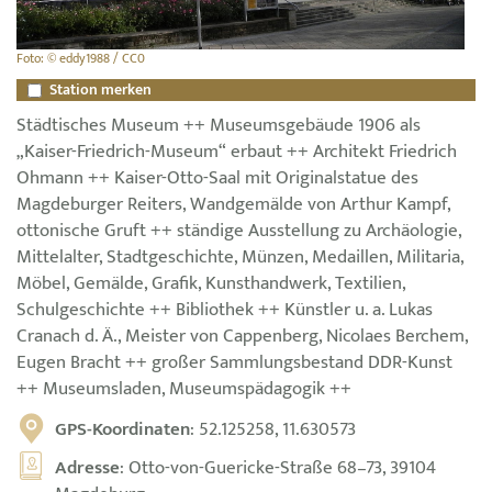
Foto: © eddy1988 / CC0
Station merken
Städtisches Museum ++ Museumsgebäude 1906 als
„Kaiser-Friedrich-Museum“ erbaut ++ Architekt Friedrich
Ohmann ++ Kaiser-Otto-Saal mit Originalstatue des
Magdeburger Reiters, Wandgemälde von Arthur Kampf,
ottonische Gruft ++ ständige Ausstellung zu Archäologie,
Mittelalter, Stadtgeschichte, Münzen, Medaillen, Militaria,
Möbel, Gemälde, Grafik, Kunsthandwerk, Textilien,
Schulgeschichte ++ Bibliothek ++ Künstler u. a. Lukas
Cranach d. Ä., Meister von Cappenberg, Nicolaes Berchem,
Eugen Bracht ++ großer Sammlungsbestand DDR-Kunst
++ Museumsladen, Museumspädagogik ++
GPS-Koordinaten
: 52.125258, 11.630573
Adresse
: Otto-von-Guericke-Straße 68–73, 39104