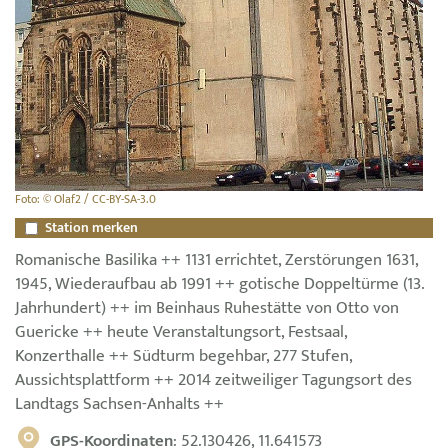
Foto: © Olaf2 / CC-BY-SA-3.0
Station merken
Romanische Basilika ++ 1131 errichtet, Zerstörungen 1631,
1945, Wiederaufbau ab 1991 ++ gotische Doppeltürme (13.
Jahrhundert) ++ im Beinhaus Ruhestätte von Otto von
Guericke ++ heute Veranstaltungsort, Festsaal,
Konzerthalle ++ Südturm begehbar, 277 Stufen,
Aussichtsplattform ++ 2014 zeitweiliger Tagungsort des
Landtags Sachsen-Anhalts ++
GPS-Koordinaten
: 52.130426, 11.641573