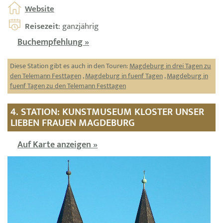
Website
Reisezeit
: ganzjährig
Buchempfehlung »
Diese Station gibt es auch in den Touren:
Magdeburg in drei Tagen zu
den Telemann Festtagen
,
Magdeburg in fuenf Tagen
,
Magdeburg in
fuenf Tagen zu den Telemann Festtagen
4. STATION: KUNSTMUSEUM KLOSTER UNSER
LIEBEN FRAUEN MAGDEBURG
Auf Karte anzeigen »