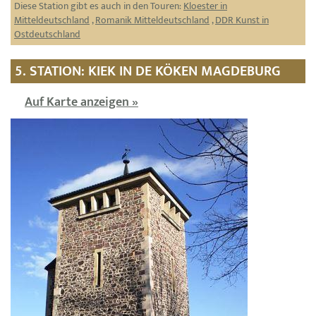
Diese Station gibt es auch in den Touren:
Kloester in
Mitteldeutschland
,
Romanik Mitteldeutschland
,
DDR Kunst in
Ostdeutschland
5. STATION: KIEK IN DE KÖKEN MAGDEBURG
Auf Karte anzeigen »