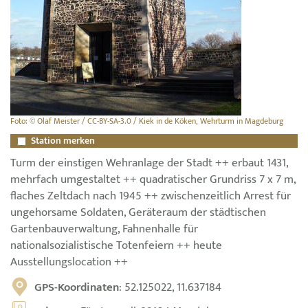
Foto: © Olaf Meister / CC-BY-SA-3.0 / Kiek in de Köken, Wehrturm in Magdeburg
Station merken
Turm der einstigen Wehranlage der Stadt ++ erbaut 1431,
mehrfach umgestaltet ++ quadratischer Grundriss 7 x 7 m,
flaches Zeltdach nach 1945 ++ zwischenzeitlich Arrest für
ungehorsame Soldaten, Geräteraum der städtischen
Gartenbauverwaltung, Fahnenhalle für
nationalsozialistische Totenfeiern ++ heute
Ausstellungslocation ++
GPS-Koordinaten
: 52.125022, 11.637184