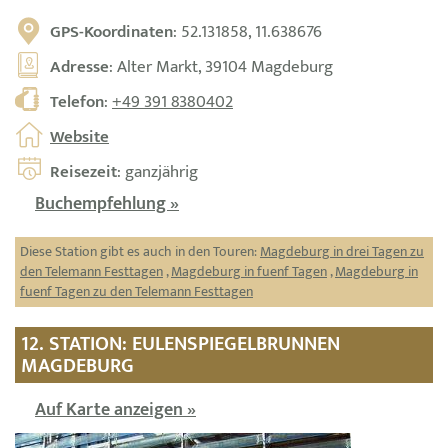
GPS-Koordinaten
: 52.131858, 11.638676
Adresse
: Alter Markt, 39104 Magdeburg
Telefon
:
+49 391 8380402
Website
Reisezeit
: ganzjährig
Buchempfehlung »
Diese Station gibt es auch in den Touren:
Magdeburg in drei Tagen zu
den Telemann Festtagen
,
Magdeburg in fuenf Tagen
,
Magdeburg in
fuenf Tagen zu den Telemann Festtagen
12. STATION: EULENSPIEGELBRUNNEN
MAGDEBURG
Auf Karte anzeigen »