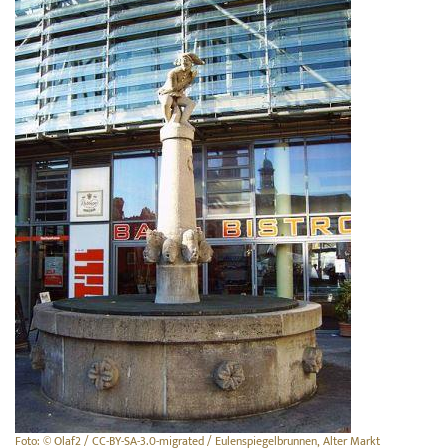
Foto: © Olaf2 / CC-BY-SA-3.0-migrated / Eulenspiegelbrunnen, Alter Markt