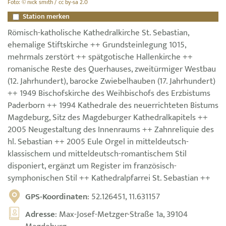
Foto: © nick smith / cc by-sa 2.0
Station merken
Römisch-katholische Kathedralkirche St. Sebastian,
ehemalige Stiftskirche ++ Grundsteinlegung 1015,
mehrmals zerstört ++ spätgotische Hallenkirche ++
romanische Reste des Querhauses, zweitürmiger Westbau
(12. Jahrhundert), barocke Zwiebelhauben (17. Jahrhundert)
++ 1949 Bischofskirche des Weihbischofs des Erzbistums
Paderborn ++ 1994 Kathedrale des neuerrichteten Bistums
Magdeburg, Sitz des Magdeburger Kathedralkapitels ++
2005 Neugestaltung des Innenraums ++ Zahnreliquie des
hl. Sebastian ++ 2005 Eule Orgel in mitteldeutsch-
klassischem und mitteldeutsch-romantischem Stil
disponiert, ergänzt um Register im französisch-
symphonischen Stil ++ Kathedralpfarrei St. Sebastian ++
GPS-Koordinaten
: 52.126451, 11.631157
Adresse
: Max-Josef-Metzger-Straße 1a, 39104