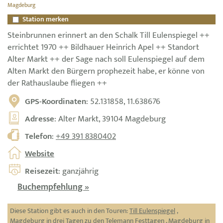
Magdeburg
Station merken
Steinbrunnen erinnert an den Schalk Till Eulenspiegel ++
errichtet 1970 ++ Bildhauer Heinrich Apel ++ Standort
Alter Markt ++ der Sage nach soll Eulenspiegel auf dem
Alten Markt den Bürgern prophezeit habe, er könne von
der Rathauslaube fliegen ++
GPS-Koordinaten
: 52.131858, 11.638676
Adresse
: Alter Markt, 39104 Magdeburg
Telefon
:
+49 391 8380402
Website
Reisezeit
: ganzjährig
Buchempfehlung »
Diese Station gibt es auch in den Touren:
Till Eulenspiegel
,
Magdeburg in drei Tagen zu den Telemann Festtagen
,
Magdeburg in