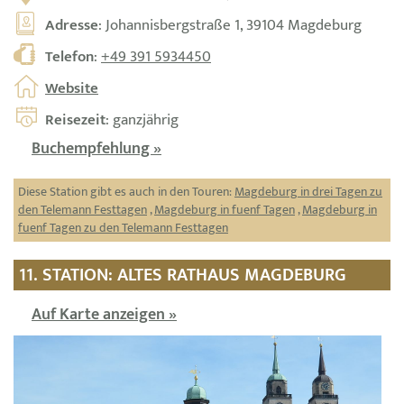
Adresse
: Johannisbergstraße 1, 39104 Magdeburg
Telefon
:
+49 391 5934450
Website
Reisezeit
: ganzjährig
Buchempfehlung »
Diese Station gibt es auch in den Touren:
Magdeburg in drei Tagen zu
den Telemann Festtagen
,
Magdeburg in fuenf Tagen
,
Magdeburg in
fuenf Tagen zu den Telemann Festtagen
11. STATION: ALTES RATHAUS MAGDEBURG
Auf Karte anzeigen »