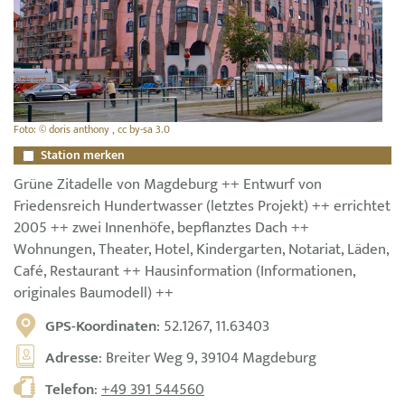
Foto: © doris anthony , cc by-sa 3.0
Station merken
Grüne Zitadelle von Magdeburg ++ Entwurf von
Friedensreich Hundertwasser (letztes Projekt) ++ errichtet
2005 ++ zwei Innenhöfe, bepflanztes Dach ++
Wohnungen, Theater, Hotel, Kindergarten, Notariat, Läden,
Café, Restaurant ++ Hausinformation (Informationen,
originales Baumodell) ++
GPS-Koordinaten
: 52.1267, 11.63403
Adresse
: Breiter Weg 9, 39104 Magdeburg
Telefon
:
+49 391 544560