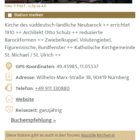
Foto: © fritz-f , cc by-sa 4.0
Station merken
Kirche des süddeutsch-ländliche Neubarock ++ errichtet
1910 ++ Architekt Otto Schulz ++ reduzierte
Barockformen ++ Zwiebelkuppel, Volutengiebel,
Figurennische, Rundfenster ++ Katholische Kirchgemeinde
St. Michael / St. Ulrich ++
GPS-Koordinaten
: 49.45985, 11.05537
Adresse
: Wilhelm-Marx-Straße 38, 90419 Nürnberg
Telefon
:
+49 911 330880
Website
Reisezeit
: ganzjährig
Buchempfehlung »
Diese Station gibt es auch in den Touren:
Baustile Kirchen in