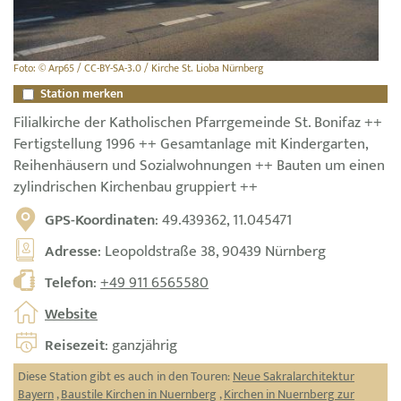
Foto: © Arp65 / CC-BY-SA-3.0 / Kirche St. Lioba Nürnberg
Station merken
Filialkirche der Katholischen Pfarrgemeinde St. Bonifaz ++
Fertigstellung 1996 ++ Gesamtanlage mit Kindergarten,
Reihenhäusern und Sozialwohnungen ++ Bauten um einen
zylindrischen Kirchenbau gruppiert ++
GPS-Koordinaten
: 49.439362, 11.045471
Adresse
: Leopoldstraße 38, 90439 Nürnberg
Telefon
:
+49 911 6565580
Website
Reisezeit
: ganzjährig
Diese Station gibt es auch in den Touren:
Neue Sakralarchitektur
Bayern
,
Baustile Kirchen in Nuernberg
,
Kirchen in Nuernberg zur