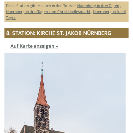
Diese Station gibt es auch in den Touren:
Nuernberg in drei Tagen
,
Nuernberg in drei Tagen zum Christkindlesmarkt
,
Nuernberg in fuenf
Tagen
8. STATION: KIRCHE ST. JAKOB NÜRNBERG
Auf Karte anzeigen »