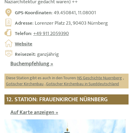
Naziarchitektur gedacht waren) ++
GPS-Koordinaten
: 49.450841, 11.08001
Adresse
: Lorenzer Platz 23, 90403 Nürnberg
Telefon
:
+49 911 2059390
Website
Reisezeit
: ganzjährig
Buchempfehlung »
Diese Station gibt es auch in den Touren:
NS Geschichte Nuernberg
,
Gotischer Kirchenbau
,
Gotischer Kirchenbau in Sueddeutschland
12. STATION: FRAUENKIRCHE NÜRNBERG
Auf Karte anzeigen »