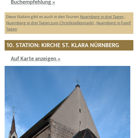
Buchempfehlung »
Diese Station gibt es auch in den Touren:
Nuernberg in drei Tagen
,
Nuernberg in drei Tagen zum Christkindlesmarkt
,
Nuernberg in fuenf
Tagen
10. STATION: KIRCHE ST. KLARA NÜRNBERG
Auf Karte anzeigen »