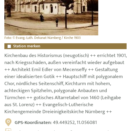
Foto: © Evang.-Luth. Dekanat Nürnberg / Kirche 1903
Station merken
Kirchenbau des Historismus (neugotisch) ++ errichtet 1901,
nach Kriegsschäden, außen vereinfacht wieder aufgebaut
++ Architekt Emil Edler von Mecenseffy ++ Gestaltung
einer idealisierten Gotik ++ Hauptschiff mit polygonalem
Chor, nördliches Seitenschiff, Kirchturm mit hohem,
achteckigen Spitzhelm, polygonale Anbauten und
Türmchen ++ gotisches Altarretabel von 1460 (Leihgabe
aus St. Lorenz) ++ Evangelisch-Lutherische
Kirchengemeinde Dreieinigkeitskirche Nürnberg ++
GPS-Koordinaten
: 49.449252, 11.056081