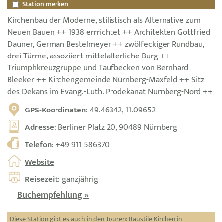
Station merken
Kirchenbau der Moderne, stilistisch als Alternative zum
Neuen Bauen ++ 1938 errrichtet ++ Architekten Gottfried
Dauner, German Bestelmeyer ++ zwölfeckiger Rundbau,
drei Türme, assoziiert mittelalterliche Burg ++
Triumphkreuzgruppe und Taufbecken von Bernhard
Bleeker ++ Kirchengemeinde Nürnberg-Maxfeld ++ Sitz
des Dekans im Evang.-Luth. Prodekanat Nürnberg-Nord ++
GPS-Koordinaten
: 49.46342, 11.09652
Adresse
: Berliner Platz 20, 90489 Nürnberg
Telefon
:
+49 911 586370
Website
Reisezeit
: ganzjährig
Buchempfehlung »
Diese Station gibt es auch in den Touren:
Baustile Kirchen in