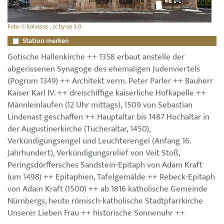
Foto: © kolossos , cc by-sa 3.0
Station merken
Gotische Hallenkirche ++ 1358 erbaut anstelle der
abgerissenen Synagoge des ehemaligen Judenviertels
(Pogrom 1349) ++ Architekt verm. Peter Parler ++ Bauherr
Kaiser Karl IV. ++ dreischiffige kaiserliche Hofkapelle ++
Männleinlaufen (12 Uhr mittags), 1509 von Sebastian
Lindenast geschaffen ++ Hauptaltar bis 1487 Hochaltar in
der Augustinerkirche (Tucheraltar, 1450),
Verkündigungsengel und Leuchterengel (Anfang 16.
Jahrhundert), Verkündigungsrelief von Veit Stoß,
Peringsdörffersches Sandstein-Epitaph von Adam Kraft
(um 1498) ++ Epitaphien, Tafelgemälde ++ Rebeck-Epitaph
von Adam Kraft (1500) ++ ab 1816 katholische Gemeinde
Nürnbergs, heute römisch-katholische Stadtpfarrkirche
Unserer Lieben Frau ++ historische Sonnenuhr ++