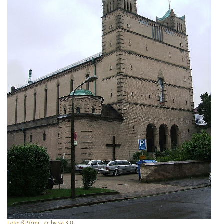
Foto: © 97mr , cc by-sa 3.0