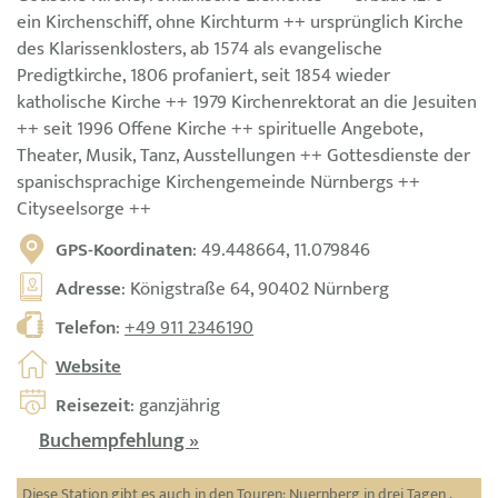
ein Kirchenschiff, ohne Kirchturm ++ ursprünglich Kirche
des Klarissenklosters, ab 1574 als evangelische
Predigtkirche, 1806 profaniert, seit 1854 wieder
katholische Kirche ++ 1979 Kirchenrektorat an die Jesuiten
++ seit 1996 Offene Kirche ++ spirituelle Angebote,
Theater, Musik, Tanz, Ausstellungen ++ Gottesdienste der
spanischsprachige Kirchengemeinde Nürnbergs ++
Cityseelsorge ++
GPS-Koordinaten
: 49.448664, 11.079846
Adresse
: Königstraße 64, 90402 Nürnberg
Telefon
:
+49 911 2346190
Website
Reisezeit
: ganzjährig
Buchempfehlung »
Diese Station gibt es auch in den Touren:
Nuernberg in drei Tagen
,