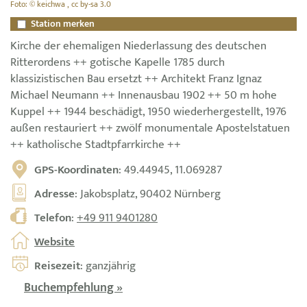
Foto: © keichwa , cc by-sa 3.0
Station merken
Kirche der ehemaligen Niederlassung des deutschen
Ritterordens ++ gotische Kapelle 1785 durch
klassizistischen Bau ersetzt ++ Architekt Franz Ignaz
Michael Neumann ++ Innenausbau 1902 ++ 50 m hohe
Kuppel ++ 1944 beschädigt, 1950 wiederhergestellt, 1976
außen restauriert ++ zwölf monumentale Apostelstatuen
++ katholische Stadtpfarrkirche ++
GPS-Koordinaten
: 49.44945, 11.069287
Adresse
: Jakobsplatz, 90402 Nürnberg
Telefon
:
+49 911 9401280
Website
Reisezeit
: ganzjährig
Buchempfehlung »