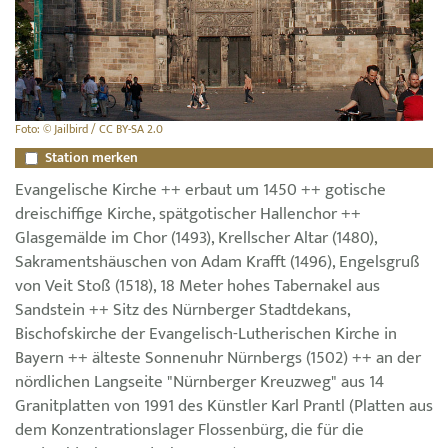
Foto: © Jailbird / CC BY-SA 2.0
Station merken
Evangelische Kirche ++ erbaut um 1450 ++ gotische
dreischiffige Kirche, spätgotischer Hallenchor ++
Glasgemälde im Chor (1493), Krellscher Altar (1480),
Sakramentshäuschen von Adam Krafft (1496), Engelsgruß
von Veit Stoß (1518), 18 Meter hohes Tabernakel aus
Sandstein ++ Sitz des Nürnberger Stadtdekans,
Bischofskirche der Evangelisch-Lutherischen Kirche in
Bayern ++ älteste Sonnenuhr Nürnbergs (1502) ++ an der
nördlichen Langseite "Nürnberger Kreuzweg" aus 14
Granitplatten von 1991 des Künstler Karl Prantl (Platten aus
dem Konzentrationslager Flossenbürg, die für die