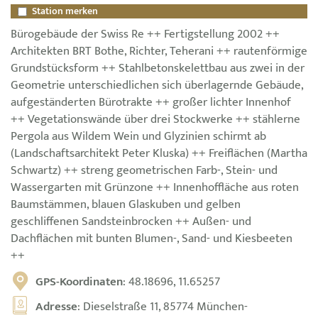
Station merken
Bürogebäude der Swiss Re ++ Fertigstellung 2002 ++
Architekten BRT Bothe, Richter, Teherani ++ rautenförmige
Grundstücksform ++ Stahlbetonskelettbau aus zwei in der
Geometrie unterschiedlichen sich überlagernde Gebäude,
aufgeständerten Bürotrakte ++ großer lichter Innenhof
++ Vegetationswände über drei Stockwerke ++ stählerne
Pergola aus Wildem Wein und Glyzinien schirmt ab
(Landschaftsarchitekt Peter Kluska) ++ Freiflächen (Martha
Schwartz) ++ streng geometrischen Farb-, Stein- und
Wassergarten mit Grünzone ++ Innenhoffläche aus roten
Baumstämmen, blauen Glaskuben und gelben
geschliffenen Sandsteinbrocken ++ Außen- und
Dachflächen mit bunten Blumen-, Sand- und Kiesbeeten
++
GPS-Koordinaten
: 48.18696, 11.65257
Adresse
: Dieselstraße 11, 85774 München-