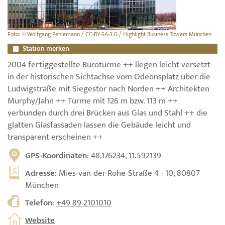
Foto: © Wolfgang Pehlemann / CC-BY-SA-3.0 / Highlight Business Towers München
Station merken
2004 fertiggestellte Bürotürme ++ liegen leicht versetzt
in der historischen Sichtachse vom Odeonsplatz über die
Ludwigstraße mit Siegestor nach Norden ++ Architekten
Murphy/Jahn ++ Türme mit 126 m bzw. 113 m ++
verbunden durch drei Brücken aus Glas und Stahl ++ die
glatten Glasfassaden lassen die Gebäude leicht und
transparent erscheinen ++
GPS-Koordinaten
: 48.176234, 11.592139
Adresse
: Mies-van-der-Rohe-Straße 4 - 10, 80807
München
Telefon
:
+49 89 2101010
Website