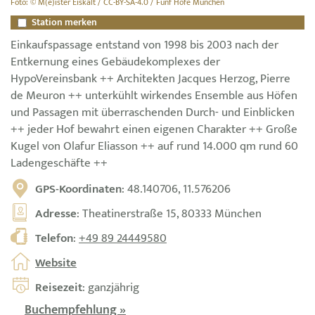
Foto: © M(e)ister Eiskalt / CC-BY-SA-4.0 / Fünf Höfe München
Station merken
Einkaufspassage entstand von 1998 bis 2003 nach der
Entkernung eines Gebäudekomplexes der
HypoVereinsbank ++ Architekten Jacques Herzog, Pierre
de Meuron ++ unterkühlt wirkendes Ensemble aus Höfen
und Passagen mit überraschenden Durch- und Einblicken
++ jeder Hof bewahrt einen eigenen Charakter ++ Große
Kugel von Olafur Eliasson ++ auf rund 14.000 qm rund 60
Ladengeschäfte ++
GPS-Koordinaten
: 48.140706, 11.576206
Adresse
: Theatinerstraße 15, 80333 München
Telefon
:
+49 89 24449580
Website
Reisezeit
: ganzjährig
Buchempfehlung »