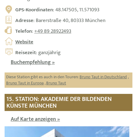
GPS-Koordinaten
: 48.147505, 11.571093
Adresse
: Barerstraße 40, 80333 München
Telefon
:
+49 89 28922493
Website
Reisezeit
: ganzjährig
Buchempfehlung »
Diese Station gibt es auch in den Touren:
Bruno Taut in Deutschland
,
Bruno Taut in Europa
,
Bruno Taut
15. STATION: AKADEMIE DER BILDENDEN
KÜNSTE MÜNCHEN
Auf Karte anzeigen »