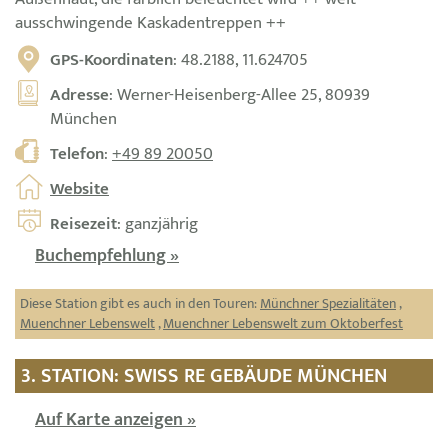
ausschwingende Kaskadentreppen ++
GPS-Koordinaten
: 48.2188, 11.624705
Adresse
: Werner-Heisenberg-Allee 25, 80939
München
Telefon
:
+49 89 20050
Website
Reisezeit
: ganzjährig
Buchempfehlung »
Diese Station gibt es auch in den Touren:
Münchner Spezialitäten
,
Muenchner Lebenswelt
,
Muenchner Lebenswelt zum Oktoberfest
3. STATION: SWISS RE GEBÄUDE MÜNCHEN
Auf Karte anzeigen »