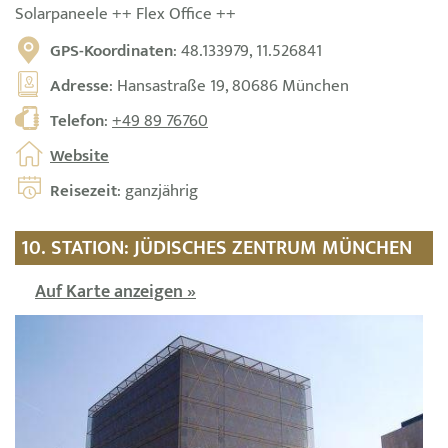
Solarpaneele ++ Flex Office ++
GPS-Koordinaten
: 48.133979, 11.526841
Adresse
: Hansastraße 19, 80686 München
Telefon
:
+49 89 76760
Website
Reisezeit
: ganzjährig
10. STATION: JÜDISCHES ZENTRUM MÜNCHEN
Auf Karte anzeigen »