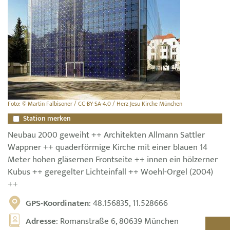
Foto: © Martin Falbisoner / CC-BY-SA-4.0 / Herz Jesu Kirche München
Station merken
Neubau 2000 geweiht ++ Architekten Allmann Sattler
Wappner ++ quaderförmige Kirche mit einer blauen 14
Meter hohen gläsernen Frontseite ++ innen ein hölzerner
Kubus ++ geregelter Lichteinfall ++ Woehl-Orgel (2004)
++
GPS-Koordinaten
: 48.156835, 11.528666
Adresse
: Romanstraße 6, 80639 München