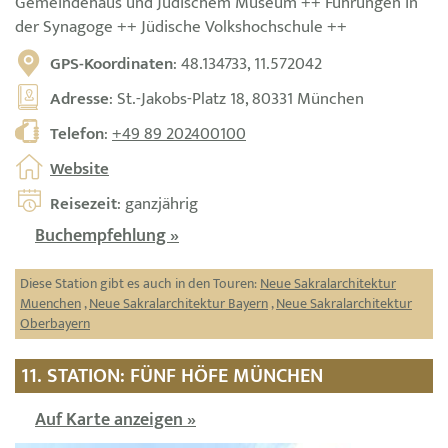
Gemeindehaus und Jüdischem Museum ++ Führungen in
der Synagoge ++ Jüdische Volkshochschule ++
GPS-Koordinaten
: 48.134733, 11.572042
Adresse
: St.-Jakobs-Platz 18, 80331 München
Telefon
:
+49 89 202400100
Website
Reisezeit
: ganzjährig
Buchempfehlung »
Diese Station gibt es auch in den Touren:
Neue Sakralarchitektur
Muenchen
,
Neue Sakralarchitektur Bayern
,
Neue Sakralarchitektur
Oberbayern
11. STATION: FÜNF HÖFE MÜNCHEN
Auf Karte anzeigen »