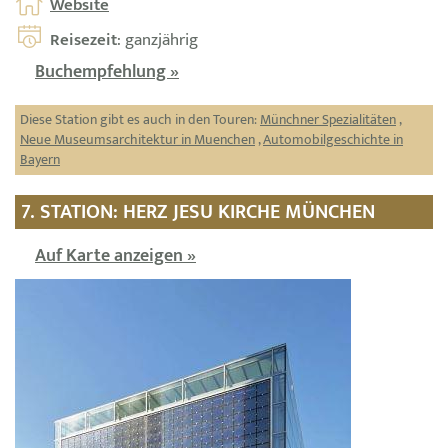
Website
Reisezeit
: ganzjährig
Buchempfehlung »
Diese Station gibt es auch in den Touren:
Münchner Spezialitäten
,
Neue Museumsarchitektur in Muenchen
,
Automobilgeschichte in
Bayern
7. STATION: HERZ JESU KIRCHE MÜNCHEN
Auf Karte anzeigen »