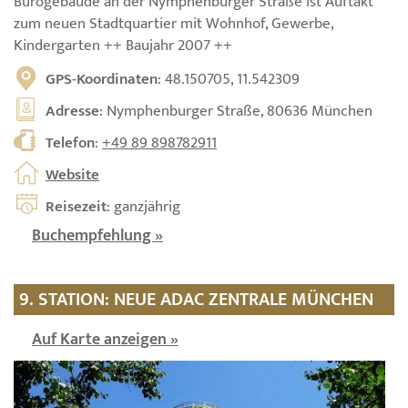
Bürogebäude an der Nymphenburger Straße ist Auftakt
zum neuen Stadtquartier mit Wohnhof, Gewerbe,
Kindergarten ++ Baujahr 2007 ++
GPS-Koordinaten
: 48.150705, 11.542309
Adresse
: Nymphenburger Straße, 80636 München
Telefon
:
+49 89 898782911
Website
Reisezeit
: ganzjährig
Buchempfehlung »
9. STATION: NEUE ADAC ZENTRALE MÜNCHEN
Auf Karte anzeigen »