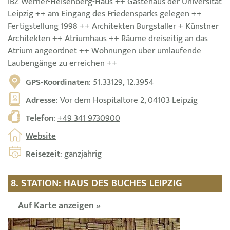
IBZ Werner-Heisenberg-Haus ++ Gästehaus der Universität
Leipzig ++ am Eingang des Friedensparks gelegen ++
Fertigstellung 1998 ++ Architekten Burgstaller + Künstner
Architekten ++ Atriumhaus ++ Räume dreiseitig an das
Atrium angeordnet ++ Wohnungen über umlaufende
Laubengänge zu erreichen ++
GPS-Koordinaten
: 51.33129, 12.3954
Adresse
: Vor dem Hospitaltore 2, 04103 Leipzig
Telefon
:
+49 341 9730900
Website
Reisezeit
: ganzjährig
8. STATION: HAUS DES BUCHES LEIPZIG
Auf Karte anzeigen »