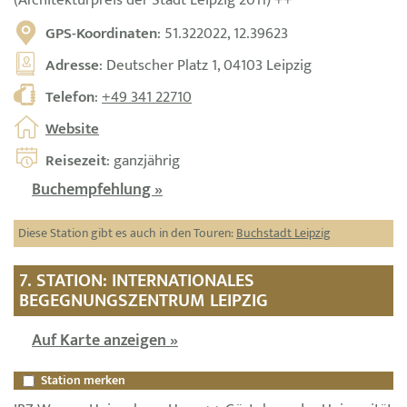
GPS-Koordinaten
: 51.322022, 12.39623
Adresse
: Deutscher Platz 1, 04103 Leipzig
Telefon
:
+49 341 22710
Website
Reisezeit
: ganzjährig
Buchempfehlung »
Diese Station gibt es auch in den Touren:
Buchstadt Leipzig
7. STATION: INTERNATIONALES
BEGEGNUNGSZENTRUM LEIPZIG
Auf Karte anzeigen »
Station merken