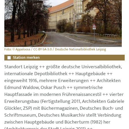
Foto: © Appaloosa / CC-BY-SA-3.0 / Deutsche Nationalbibliothek Leipzig
Station merken
Standort Leipzig ++ größte deutsche Universalbibliothek,
internationale Depotbibliothek ++ Hauptgebäude ++
eingeweiht 1916, mehrere Erweiterungen ++ Architekten
Edmund Waldow, Oskar Pusch ++ symmetrische
Hauptfassade im modernen Frührenaissancestil ++ vierter
Erweiterungsbau (Fertigstellung 2011, Architekten Gabriele
Glöckler, ZSP) mit Büchermagazinen, Deutsches Buch- und
Schriftmuseum, Deutsches Musikarchiv stellt Verbindung
zwischen Hauptgebäude und Bücherturm (1982) her
(Architekturpreis der Stadt Leipzig 2011) ++