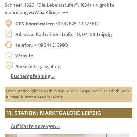
Schnee", 1826, "Die Lebensstufen", 1834) ++ größte
Sammlung zu Max Klinger ++
GPS-Koordinaten
: 51.342678, 12.375812
Adresse
: Katharinenstraße 10, 04109 Leipzig
Telefon
:
+49 341 216990
Website
Reisezeit
: ganzjährig
Buchempfehlung »
Diese Station gibt es auch in den Touren:
Caspar David Friedrich
,
Max
Klinger
,
Kunstmuseen in Leipzig
11. STATION: MARKTGALERIE LEIPZIG
Auf Karte anzeigen »