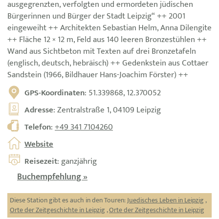
ausgegrenzten, verfolgten und ermordeten jüdischen
Bürgerinnen und Bürger der Stadt Leipzig“ ++ 2001
eingeweiht ++ Architekten Sebastian Helm, Anna Dilengite
++ Fläche 12 × 12 m, Feld aus 140 leeren Bronzestühlen ++
Wand aus Sichtbeton mit Texten auf drei Bronzetafeln
(englisch, deutsch, hebräisch) ++ Gedenkstein aus Cottaer
Sandstein (1966, Bildhauer Hans-Joachim Förster) ++
GPS-Koordinaten
: 51.339868, 12.370052
Adresse
: Zentralstraße 1, 04109 Leipzig
Telefon
:
+49 341 7104260
Website
Reisezeit
: ganzjährig
Buchempfehlung »
Diese Station gibt es auch in den Touren:
Juedisches Leben in Leipzig
,
Orte der Zeitgeschichte in Leipzig
,
Orte der Zeitgeschichte in Leipzig