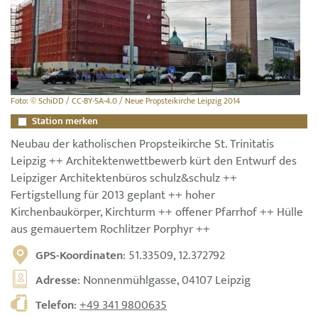
Foto: © SchiDD / CC-BY-SA-4.0 / Neue Propsteikirche Leipzig 2014
Station merken
Neubau der katholischen Propsteikirche St. Trinitatis
Leipzig ++ Architektenwettbewerb kürt den Entwurf des
Leipziger Architektenbüros schulz&schulz ++
Fertigstellung für 2013 geplant ++ hoher
Kirchenbaukörper, Kirchturm ++ offener Pfarrhof ++ Hülle
aus gemauertem Rochlitzer Porphyr ++
GPS-Koordinaten
: 51.33509, 12.372792
Adresse
: Nonnenmühlgasse, 04107 Leipzig
Telefon
:
+49 341 9800635