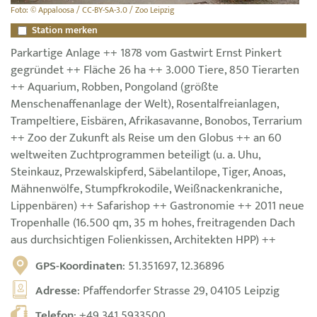
Foto: © Appaloosa / CC-BY-SA-3.0 / Zoo Leipzig
Station merken
Parkartige Anlage ++ 1878 vom Gastwirt Ernst Pinkert
gegründet ++ Fläche 26 ha ++ 3.000 Tiere, 850 Tierarten
++ Aquarium, Robben, Pongoland (größte
Menschenaffenanlage der Welt), Rosentalfreianlagen,
Trampeltiere, Eisbären, Afrikasavanne, Bonobos, Terrarium
++ Zoo der Zukunft als Reise um den Globus ++ an 60
weltweiten Zuchtprogrammen beteiligt (u. a. Uhu,
Steinkauz, Przewalskipferd, Säbelantilope, Tiger, Anoas,
Mähnenwölfe, Stumpfkrokodile, Weißnackenkraniche,
Lippenbären) ++ Safarishop ++ Gastronomie ++ 2011 neue
Tropenhalle (16.500 qm, 35 m hohes, freitragenden Dach
aus durchsichtigen Folienkissen, Architekten HPP) ++
GPS-Koordinaten
: 51.351697, 12.36896
Adresse
: Pfaffendorfer Strasse 29, 04105 Leipzig
Telefon
:
+49 341 5933500