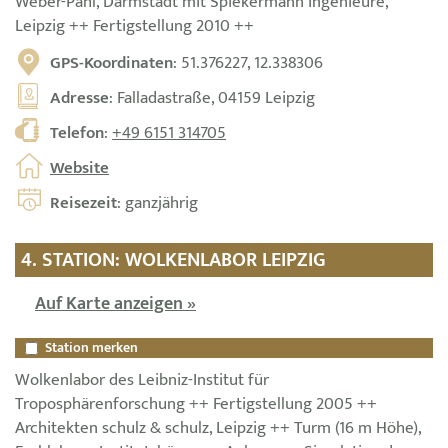
Weber-Pahl, Darmstadt mit Spiekermann Ingenieure,
Leipzig ++ Fertigstellung 2010 ++
GPS-Koordinaten
: 51.376227, 12.338306
Adresse
: Falladastraße, 04159 Leipzig
Telefon
:
+49 6151 314705
Website
Reisezeit
: ganzjährig
4. STATION: WOLKENLABOR LEIPZIG
Auf Karte anzeigen »
Station merken
Wolkenlabor des Leibniz-Institut für
Troposphärenforschung ++ Fertigstellung 2005 ++
Architekten schulz & schulz, Leipzig ++ Turm (16 m Höhe),