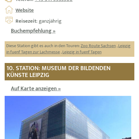
Website
Reisezeit
: ganzjährig
Buchempfehlung »
Diese Station gibt es auch in den Touren:
Zoo Route Sachsen
,
Leipzig
in fuenf Tagen zur Lachmesse
,
Leipzig in fuenf Tagen
10. STATION: MUSEUM DER BILDENDEN
KÜNSTE LEIPZIG
Auf Karte anzeigen »