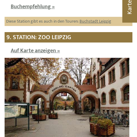
Karte
Buchempfehlung »
Diese Station gibt es auch in den Touren:
Buchstadt Leipzig
9. STATION: ZOO LEIPZIG
Auf Karte anzeigen »