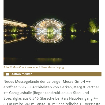
Foto: © Mow-Cow / wikipedia / Neue Messe Leipzig
Station merken
Neues Messegelände der Leipziger Messe GmbH ++
eröffnet 1996 ++ Architekten von Gerkan, Marg & Partner
++ Ganzglashalle (Bogenkonstruktion aus Stahl und
Spezialglas aus 6.546 Glasscheiben) als Haupteingang ++
80 m Breite, 243 m Länge, 30 m Scheitelhöhe ++ verglaste