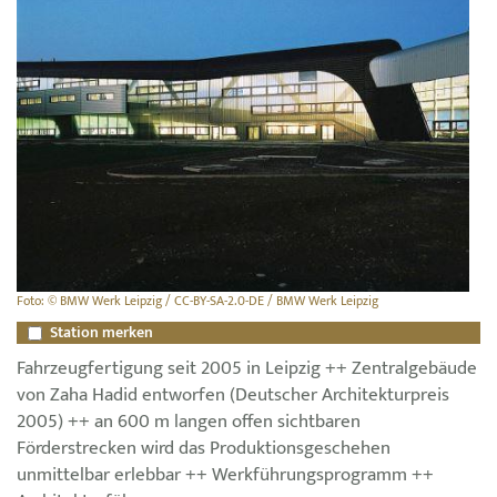
Foto: © BMW Werk Leipzig / CC-BY-SA-2.0-DE / BMW Werk Leipzig
Station merken
Fahrzeugfertigung seit 2005 in Leipzig ++ Zentralgebäude
von Zaha Hadid entworfen (Deutscher Architekturpreis
2005) ++ an 600 m langen offen sichtbaren
Förderstrecken wird das Produktionsgeschehen
unmittelbar erlebbar ++ Werkführungsprogramm ++