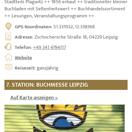
Stadtteils Plagwitz ++ 1856 erbaut ++ traditioneller kleiner
Buchladen mit Seltenheitswert ++ Buchhandelssortiment
++ Lesungen, Veranstaltungsprogramm ++
GPS-Koordinaten
: 51.331932, 12.338368
Adresse
: Zschochersche Straße 18, 04229 Leipzig
Telefon
:
+49 341 4794117
Website
Reisezeit
: ganzjährig
7. STATION: BUCHMESSE LEIPZIG
Auf Karte anzeigen »