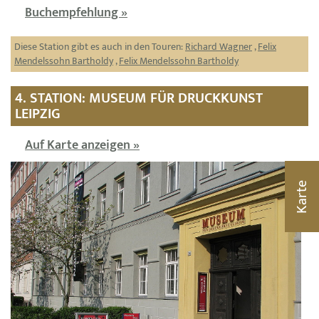
Buchempfehlung »
Diese Station gibt es auch in den Touren:
Richard Wagner
,
Felix
Mendelssohn Bartholdy
,
Felix Mendelssohn Bartholdy
4. STATION: MUSEUM FÜR DRUCKKUNST
LEIPZIG
Auf Karte anzeigen »
Karte