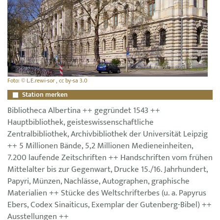
Foto: © L.E.rewi-sor , cc by-sa 3.0
Station merken
Bibliotheca Albertina ++ gegründet 1543 ++
Hauptbibliothek, geisteswissenschaftliche
Zentralbibliothek, Archivbibliothek der Universität Leipzig
++ 5 Millionen Bände, 5,2 Millionen Medieneinheiten,
7.200 laufende Zeitschriften ++ Handschriften vom frühen
Mittelalter bis zur Gegenwart, Drucke 15./16. Jahrhundert,
Papyri, Münzen, Nachlässe, Autographen, graphische
Materialien ++ Stücke des Weltschrifterbes (u. a. Papyrus
Ebers, Codex Sinaiticus, Exemplar der Gutenberg-Bibel) ++
Ausstellungen ++