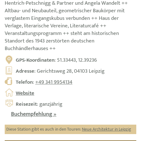
Hentrich-Petschnigg & Partner und Angela Wandelt ++
Altbau- und Neubauteil, geometrischer Baukörper mit
verglastem Eingangskubus verbunden ++ Haus der
Verlage, literarische Vereine, Literaturcafé ++
Veranstaltungsprogramm ++ steht am historischen
Standort des 1943 zerstörten deutschen
Buchhändlerhauses ++
GPS-Koordinaten
: 51.33443, 12.39236
Adresse
: Gerichtsweg 28, 04103 Leipzig
Telefon
:
+49 341 9954134
Website
Reisezeit
: ganzjährig
Buchempfehlung »
Diese Station gibt es auch in den Touren:
Neue Architektur in Leipzig