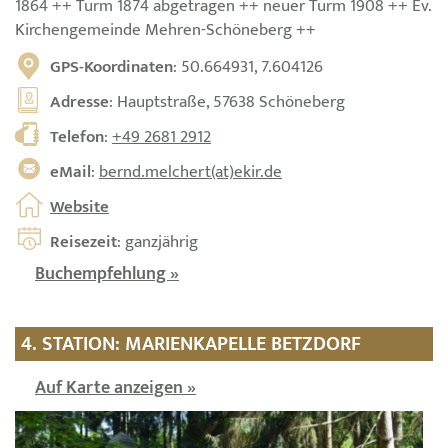
1864 ++ Turm 1874 abgetragen ++ neuer Turm 1908 ++ Ev.
Kirchengemeinde Mehren-Schöneberg ++
GPS-Koordinaten
: 50.664931, 7.604126
Adresse
: Hauptstraße, 57638 Schöneberg
Telefon
:
+49 2681 2912
eMail
:
bernd.melchert(at)ekir.de
Website
Reisezeit
: ganzjährig
Buchempfehlung »
4. STATION: MARIENKAPELLE BETZDORF
Auf Karte anzeigen »