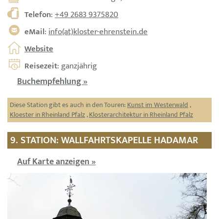
Telefon
:
+49 2683 9375820
eMail
:
info(at)kloster-ehrenstein.de
Website
Reisezeit
: ganzjährig
Buchempfehlung »
Diese Station gibt es auch in den Touren:
Kunst im Westerwald
,
Kloester in Rheinland Pfalz
,
Klosterarchitektur in Rheinland Pfalz
9. STATION: WALLFAHRTSKAPELLE HADAMAR
Auf Karte anzeigen »