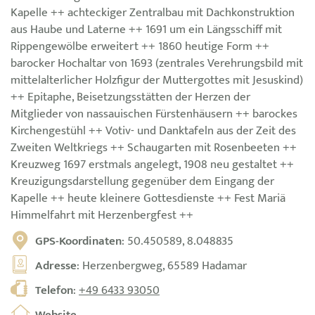
Kapelle ++ achteckiger Zentralbau mit Dachkonstruktion
aus Haube und Laterne ++ 1691 um ein Längsschiff mit
Rippengewölbe erweitert ++ 1860 heutige Form ++
barocker Hochaltar von 1693 (zentrales Verehrungsbild mit
mittelalterlicher Holzfigur der Muttergottes mit Jesuskind)
++ Epitaphe, Beisetzungsstätten der Herzen der
Mitglieder von nassauischen Fürstenhäusern ++ barockes
Kirchengestühl ++ Votiv- und Danktafeln aus der Zeit des
Zweiten Weltkriegs ++ Schaugarten mit Rosenbeeten ++
Kreuzweg 1697 erstmals angelegt, 1908 neu gestaltet ++
Kreuzigungsdarstellung gegenüber dem Eingang der
Kapelle ++ heute kleinere Gottesdienste ++ Fest Mariä
Himmelfahrt mit Herzenbergfest ++
GPS-Koordinaten
: 50.450589, 8.048835
Adresse
: Herzenbergweg, 65589 Hadamar
Telefon
:
+49 6433 93050
Website