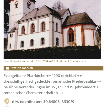
Foto: © Friedhelm Gerecke / CC-BY-SA-4.0 / St. Michael Flammersfeld
Station merken
Evangelische Pfarrkirche ++ 1200 errichtet ++
dreischiffige, flachgedeckte romanische Pfeilerbasilika ++
bauliche Veränderungen im 15., 17. und 19. Jahrhundert ++
romanischer Charakter erhalten ++
GPS-Koordinaten
: 50.64808, 7.53079