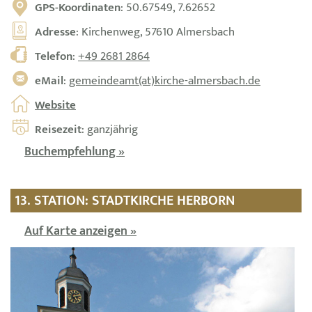
GPS-Koordinaten
: 50.67549, 7.62652
Adresse
: Kirchenweg, 57610 Almersbach
Telefon
:
+49 2681 2864
eMail
:
gemeindeamt(at)kirche-almersbach.de
Website
Reisezeit
: ganzjährig
Buchempfehlung »
13. STATION: STADTKIRCHE HERBORN
Auf Karte anzeigen »