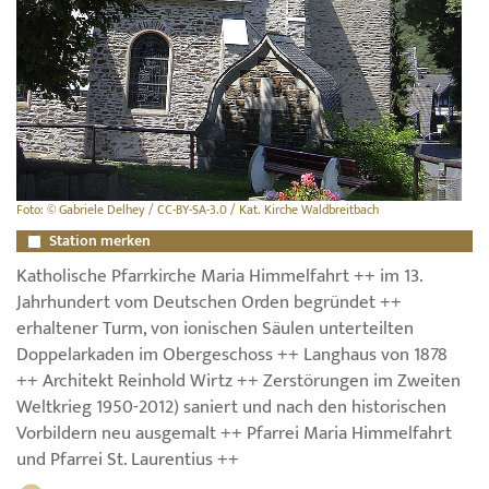
Foto: © Gabriele Delhey / CC-BY-SA-3.0 / Kat. Kirche Waldbreitbach
Station merken
Katholische Pfarrkirche Maria Himmelfahrt ++ im 13.
Jahrhundert vom Deutschen Orden begründet ++
erhaltener Turm, von ionischen Säulen unterteilten
Doppelarkaden im Obergeschoss ++ Langhaus von 1878
++ Architekt Reinhold Wirtz ++ Zerstörungen im Zweiten
Weltkrieg 1950-2012) saniert und nach den historischen
Vorbildern neu ausgemalt ++ Pfarrei Maria Himmelfahrt
und Pfarrei St. Laurentius ++