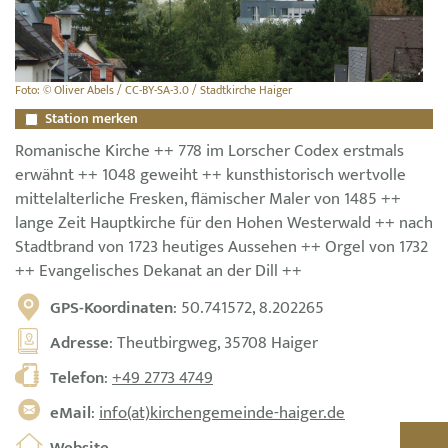
Foto: © Oliver Abels / CC-BY-SA-3.0 / Stadtkirche Haiger
Station merken
Romanische Kirche ++ 778 im Lorscher Codex erstmals
erwähnt ++ 1048 geweiht ++ kunsthistorisch wertvolle
mittelalterliche Fresken, flämischer Maler von 1485 ++
lange Zeit Hauptkirche für den Hohen Westerwald ++ nach
Stadtbrand von 1723 heutiges Aussehen ++ Orgel von 1732
++ Evangelisches Dekanat an der Dill ++
GPS-Koordinaten
: 50.741572, 8.202265
Adresse
: Theutbirgweg, 35708 Haiger
Telefon
:
+49 2773 4749
eMail
:
info(at)kirchengemeinde-haiger.de
Website