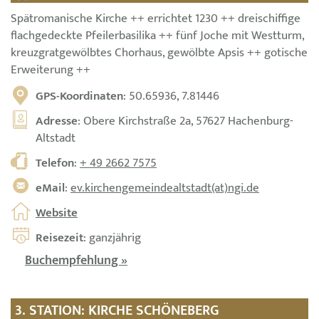
Spätromanische Kirche ++ errichtet 1230 ++ dreischiffige
flachgedeckte Pfeilerbasilika ++ fünf Joche mit Westturm,
kreuzgratgewölbtes Chorhaus, gewölbte Apsis ++ gotische
Erweiterung ++
GPS-Koordinaten
: 50.65936, 7.81446
Adresse
: Obere Kirchstraße 2a, 57627 Hachenburg-
Altstadt
Telefon
:
+ 49 2662 7575
eMail
:
ev.kirchengemeindealtstadt(at)ngi.de
Website
Reisezeit
: ganzjährig
Buchempfehlung »
3. STATION: KIRCHE SCHÖNEBERG