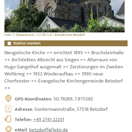
Foto: © Dbawwsnrw / CC-BY-3.0 / Kreuzkirche Betzdorf
Station merken
Neugotische Kirche ++ errichtet 1895 ++ Bruchsteinhalle
++ Architekten Albrecht aus Siegen ++ Altarraum von
Hugo Gangelhof ausgemalt ++ Zerstörungen im Zweiten
Weltkrieg ++ 1952 Wiederaufbau ++ 1990 neue
Chorfenster ++ Evangelische Kirchengemeinde Betzdorf
++
GPS-Koordinaten
: 50.79289, 7.875583
Adresse
: Gontermannstraße, 57518 Betzdorf
Telefon
:
+49 2741 22231
eMail
:
betzdorf[at]ekir.de