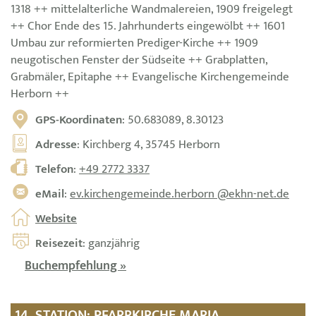
1318 ++ mittelalterliche Wandmalereien, 1909 freigelegt
++ Chor Ende des 15. Jahrhunderts eingewölbt ++ 1601
Umbau zur reformierten Prediger-Kirche ++ 1909
neugotischen Fenster der Südseite ++ Grabplatten,
Grabmäler, Epitaphe ++ Evangelische Kirchengemeinde
Herborn ++
GPS-Koordinaten
: 50.683089, 8.30123
Adresse
: Kirchberg 4, 35745 Herborn
Telefon
:
+49 2772 3337
eMail
:
ev.kirchengemeinde.herborn @ekhn-net.de
Website
Reisezeit
: ganzjährig
Buchempfehlung »
14. STATION: PFARRKIRCHE MARIA