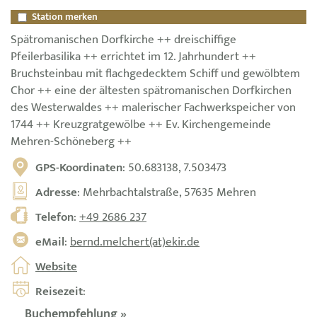
Station merken
Spätromanischen Dorfkirche ++ dreischiffige
Pfeilerbasilika ++ errichtet im 12. Jahrhundert ++
Bruchsteinbau mit flachgedecktem Schiff und gewölbtem
Chor ++ eine der ältesten spätromanischen Dorfkirchen
des Westerwaldes ++ malerischer Fachwerkspeicher von
1744 ++ Kreuzgratgewölbe ++ Ev. Kirchengemeinde
Mehren-Schöneberg ++
GPS-Koordinaten
: 50.683138, 7.503473
Adresse
: Mehrbachtalstraße, 57635 Mehren
Telefon
:
+49 2686 237
eMail
:
bernd.melchert(at)ekir.de
Website
Reisezeit
:
Buchempfehlung »