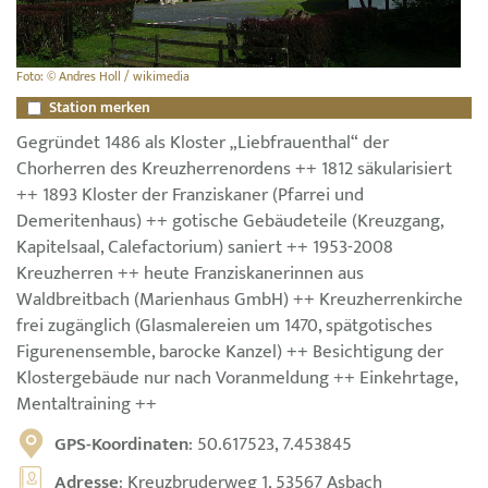
Foto: © Andres Holl / wikimedia
Station merken
Gegründet 1486 als Kloster „Liebfrauenthal“ der
Chorherren des Kreuzherrenordens ++ 1812 säkularisiert
++ 1893 Kloster der Franziskaner (Pfarrei und
Demeritenhaus) ++ gotische Gebäudeteile (Kreuzgang,
Kapitelsaal, Calefactorium) saniert ++ 1953-2008
Kreuzherren ++ heute Franziskanerinnen aus
Waldbreitbach (Marienhaus GmbH) ++ Kreuzherrenkirche
frei zugänglich (Glasmalereien um 1470, spätgotisches
Figurenensemble, barocke Kanzel) ++ Besichtigung der
Klostergebäude nur nach Voranmeldung ++ Einkehrtage,
Mentaltraining ++
GPS-Koordinaten
: 50.617523, 7.453845
Adresse
: Kreuzbruderweg 1, 53567 Asbach