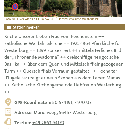
Foto: © Oliver Ables / CC-BY-SA-3.0 / Liebfrauenkirche Westerburg
Station merken
Kirche Unserer Lieben Frau vom Reichenstein ++
katholische Wallfahrtskirche ++ 1925-1964 Pfarrkirche für
Westerburg ++ 1899 konsekriert ++ mittelalterliches Bild
der „Thronende Madonna“ ++ dreischiffige neugotische
Basilika ++ über dem Quer- und Mittelschiff eingezogener
Turm ++ Querschiff als Vorraum gestaltet ++ Hochaltar
(Flügelaltar) zeigt er neun Szenen aus dem Leben Marias
++ Katholische Kirchengemeinde Liebfrauen Westerburg
++
GPS-Koordinaten
: 50.574191, 7.970733
Adresse
: Marienweg, 56457 Westerburg
Telefon
:
+49 2663 94170