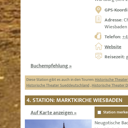
GPS-Koordi
Adresse
: C
Wiesbaden
Telefon
:
+4
Website
Reisezeit
: 
Buchempfehlung »
Diese Station gibt es auch in den Touren:
Historische Theate
Historische Theater Sueddeutschland
,
Historische Theater 
4. STATION: MARKTKIRCHE WIESBADEN
Auf Karte anzeigen »
Station merke
Neugotische Bac