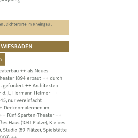
en
,
Dichterorte im Rheingau
,
R WIESBADEN
n
eaterbau ++ als Neues
theater 1894 erbaut ++ durch
I. gefördert ++ Architekten
r d. J., Hermann Helmer ++
45, nur vereinfacht
++ Deckenmalereien im
++ Fünf-Sparten-Theater ++
es Haus (1041 Plätze), Kleines
, Studio (89 Plätze), Spielstätte
2003) ++