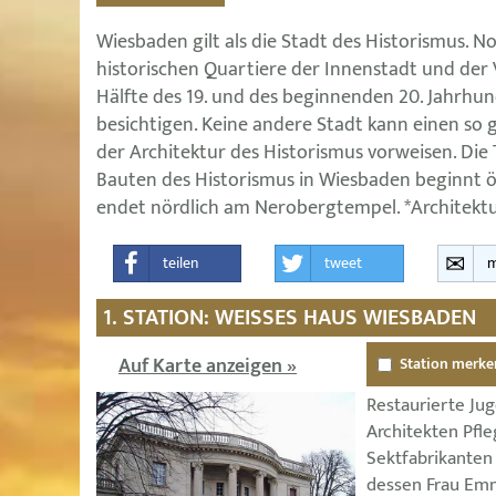
Wiesbaden gilt als die Stadt des Historismus. 
historischen Quartiere der Innenstadt und der 
Hälfte des 19. und des beginnenden 20. Jahrhund
besichtigen. Keine andere Stadt kann einen so
der Architektur des Historismus vorweisen. Die
Bauten des Historismus in Wiesbaden beginnt 
endet nördlich am Nerobergtempel. *Architektu
teilen
tweet
m
1. STATION: WEISSES HAUS WIESBADEN
Auf Karte anzeigen »
Station merke
Restaurierte Jug
Architekten Pfl
Sektfabrikanten 
dessen Frau Emm