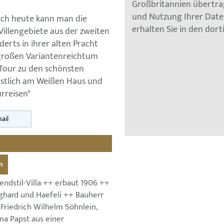
Großbritannien übertra
und Nutzung Ihrer Dat
Noch heute kann man die
erhalten Sie in den dor
Villengebiete aus der zweiten
erts in ihrer alten Pracht
 großen Variantenreichtum
 Tour zu den schönsten
östlich am Weißen Haus und
rreisen*
ail
n
endstil-Villa ++ erbaut 1906 ++
eghard und Haefeli ++ Bauherr
Friedrich Wilhelm Söhnlein,
a Papst aus einer