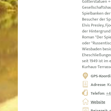
Götterstatuen 
Gesellschaftshau
Spielbanken der
Besucher der Spi
Elvis Presley, Fj
der Hintergrund
Roman "Der Spiel
oder "Russentisc
Wiesbaden besic
Eheschließungen
seit 1949 ist im
Kurhaus-Terrasse
GPS-Koordi
Adresse
: K
Telefon
:
+4
Website
Reisezeit
: 