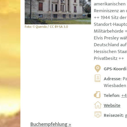
amerikanischen 
Reminiszenz an 
++ 1944 Sitz de
Standort-Hauptq
Foto: © Querido / CC BY-SA 3.0
Militärbehörde +
Elvis Presley wä
Deutschland auf
Hessischen Staa
Privatbesitz ++
GPS-Koordi
Adresse
: P
Wiesbaden
Telefon
:
+4
Website
Reisezeit
: 
Buchempfehlung »