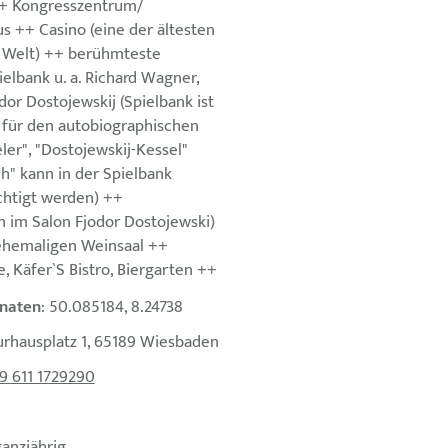
++ Kongresszentrum/
s ++ Casino (eine der ältesten
 Welt) ++ berühmteste
elbank u. a. Richard Wagner,
odor Dostojewskij (Spielbank ist
 für den autobiographischen
er", "Dostojewskij-Kessel"
h" kann in der Spielbank
htigt werden) ++
 im Salon Fjodor Dostojewski)
 ehemaligen Weinsaal ++
, Käfer`S Bistro, Biergarten ++
naten
: 50.085184, 8.24738
urhausplatz 1, 65189 Wiesbaden
9 611 1729290
ganzjährig