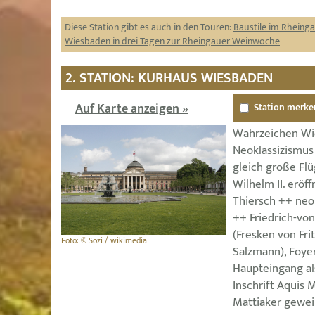
Diese Station gibt es auch in den Touren:
Baustile im Rheing
Wiesbaden in drei Tagen zur Rheingauer Weinwoche
2. STATION: KURHAUS WIESBADEN
Auf Karte anzeigen »
Station merke
Wahrzeichen Wi
Neoklassizismus
gleich große Flü
Wilhelm II. eröf
Thiersch ++ neok
++ Friedrich-von
(Fresken von Fri
Foto: © Sozi / wikimedia
Salzmann), Foyer
Haupteingang al
Inschrift Aquis 
Mattiaker geweih