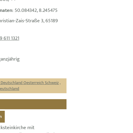
naten
: 50.084342, 8.245475
hristian-Zais-Straße 3, 65189
9 611 1321
ganzjährig
r Deutschland Oesterreich Schweiz
,
Deutschland
n
ksteinkirche mit