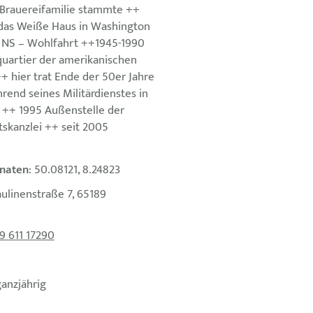
Brauereifamilie stammte ++
das Weiße Haus in Washington
r NS – Wohlfahrt ++1945-1990
uartier der amerikanischen
+ hier trat Ende der 50er Jahre
hrend seines Militärdienstes in
 ++ 1995 Außenstelle der
tskanzlei ++ seit 2005
naten
: 50.08121, 8.24823
aulinenstraße 7, 65189
9 611 17290
ganzjährig