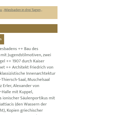
au
,
Wiesbaden in drei Tagen
,
n
esbadens ++ Bau des
 mit Jugendstilmotiven, zwei
gel ++ 1907 durch Kaiser
fnet ++ Architekt Friedrich von
lassizistische Innenarchtektur
-Thiersch-Saal, Muschelsaal
tz Erler, Alexander von
-Halle mit Kuppel,
s ionischer Säulenportikus mit
Mattiacis (den Wassern der
t), Kopien griechischer