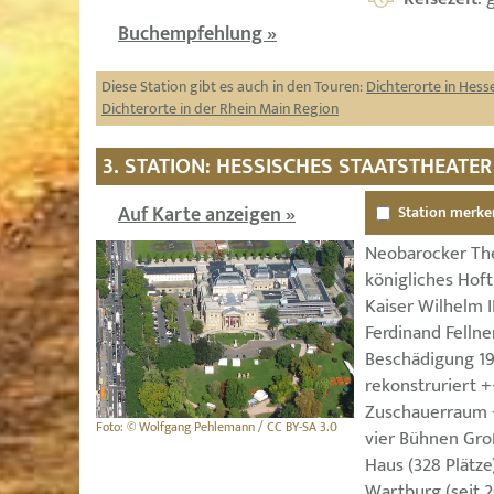
Buchempfehlung »
Diese Station gibt es auch in den Touren:
Dichterorte in Hess
Dichterorte in der Rhein Main Region
3. STATION: HESSISCHES STAATSTHEATE
Auf Karte anzeigen »
Station merke
Neobarocker Th
königliches Hof
Kaiser Wilhelm I
Ferdinand Fellne
Beschädigung 19
rekonstruriert 
Zuschauerraum 
Foto: © Wolfgang Pehlemann / CC BY-SA 3.0
vier Bühnen Groß
Haus (328 Plätze)
Wartburg (seit 