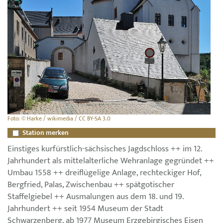
Foto: © Harke / wikimedia / CC BY-SA 3.0
Station merken
Einstiges kurfürstlich-sächsisches Jagdschloss ++ im 12.
Jahrhundert als mittelalterliche Wehranlage gegründet ++
Umbau 1558 ++ dreiflügelige Anlage, rechteckiger Hof,
Bergfried, Palas, Zwischenbau ++ spätgotischer
Staffelgiebel ++ Ausmalungen aus dem 18. und 19.
Jahrhundert ++ seit 1954 Museum der Stadt
Schwarzenberg, ab 1977 Museum Erzgebirgisches Eisen