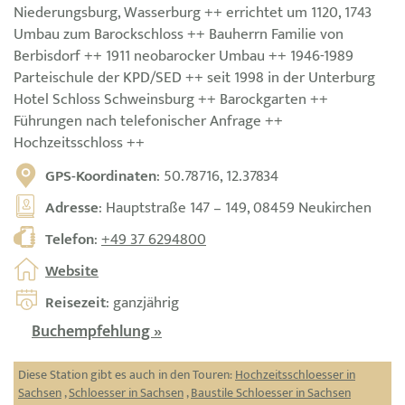
Niederungsburg, Wasserburg ++ errichtet um 1120, 1743
Umbau zum Barockschloss ++ Bauherrn Familie von
Berbisdorf ++ 1911 neobarocker Umbau ++ 1946-1989
Parteischule der KPD/SED ++ seit 1998 in der Unterburg
Hotel Schloss Schweinsburg ++ Barockgarten ++
Führungen nach telefonischer Anfrage ++
Hochzeitsschloss ++
GPS-Koordinaten
: 50.78716, 12.37834
Adresse
: Hauptstraße 147 – 149, 08459 Neukirchen
Telefon
:
+49 37 6294800
Website
Reisezeit
: ganzjährig
Buchempfehlung »
Diese Station gibt es auch in den Touren:
Hochzeitsschloesser in
Sachsen
,
Schloesser in Sachsen
,
Baustile Schloesser in Sachsen