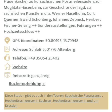
Frauenkirche), zu kursächsischen Postmeilensäulen, zur
Müglitztal-Eisenbahn, zur Geschichte der Jagd, zu
sächsischen Künstlern u. a. Werner Haselhuhn, Curt
Querner, Ewald Schönberg, Johannes Zepnick, Heribert
Fischer-Geising ++ Sonderausstellungen, Führungen ++
Hochzeitsschloss ++
GPS-Koordinaten
: 50.80193, 13.79948
Adresse
: Schloß 5, 01776 Altenberg
Telefon
:
+49 35054 25402
Website
Reisezeit
: ganzjährig
Buchempfehlung »
Diese Station gibt es auch in den Touren:
Saechsische Renaissance
,
Hochzeitsschloesser in Sachsen
,
Hochzeitsschloesser in und um
Dresden