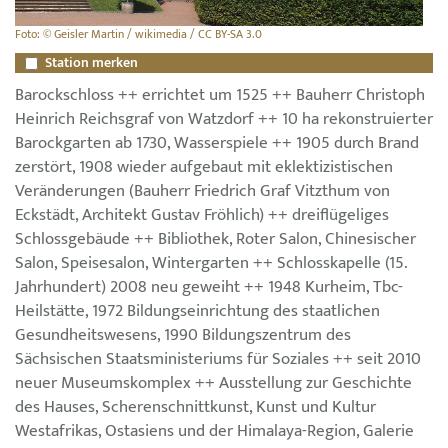
Foto: © Geisler Martin / wikimedia / CC BY-SA 3.0
Station merken
Barockschloss ++ errichtet um 1525 ++ Bauherr Christoph
Heinrich Reichsgraf von Watzdorf ++ 10 ha rekonstruierter
Barockgarten ab 1730, Wasserspiele ++ 1905 durch Brand
zerstört, 1908 wieder aufgebaut mit eklektizistischen
Veränderungen (Bauherr Friedrich Graf Vitzthum von
Eckstädt, Architekt Gustav Fröhlich) ++ dreiflügeliges
Schlossgebäude ++ Bibliothek, Roter Salon, Chinesischer
Salon, Speisesalon, Wintergarten ++ Schlosskapelle (15.
Jahrhundert) 2008 neu geweiht ++ 1948 Kurheim, Tbc-
Heilstätte, 1972 Bildungseinrichtung des staatlichen
Gesundheitswesens, 1990 Bildungszentrum des
Sächsischen Staatsministeriums für Soziales ++ seit 2010
neuer Museumskomplex ++ Ausstellung zur Geschichte
des Hauses, Scherenschnittkunst, Kunst und Kultur
Westafrikas, Ostasiens und der Himalaya-Region, Galerie