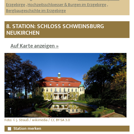
Erzgebirge
,
Hochzeitsschloesser & Burgen im Erzgebirge
,
Bergbaugeschichte im Erzgebirge
8. STATION: SCHLOSS SCHWEINSBURG
NEUKIRCHEN
Auf Karte anzeigen »
Foto: © J. Strauß / wikimedia / CC BY-SA 3.0
Station merken