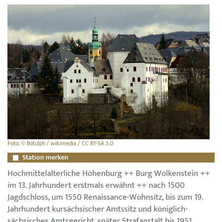
Foto: © Botulph / wikimedia / CC BY-SA 3.0
Station merken
Hochmittelalterliche Höhenburg ++ Burg Wolkenstein ++
im 13. Jahrhundert erstmals erwähnt ++ nach 1500
Jagdschloss, um 1550 Renaissance-Wohnsitz, bis zum 19.
Jahrhundert kursächsischer Amtssitz und königlich-
sächsisches Amtsgericht, später Strafanstalt bis 1951,