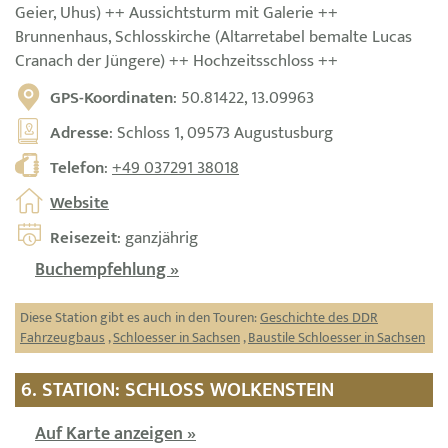
Geier, Uhus) ++ Aussichtsturm mit Galerie ++
Brunnenhaus, Schlosskirche (Altarretabel bemalte Lucas
Cranach der Jüngere) ++ Hochzeitsschloss ++
GPS-Koordinaten
: 50.81422, 13.09963
Adresse
: Schloss 1, 09573 Augustusburg
Telefon
:
+49 037291 38018
Website
Reisezeit
: ganzjährig
Buchempfehlung »
Diese Station gibt es auch in den Touren:
Geschichte des DDR
Fahrzeugbaus
,
Schloesser in Sachsen
,
Baustile Schloesser in Sachsen
6. STATION: SCHLOSS WOLKENSTEIN
Auf Karte anzeigen »