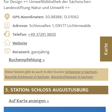
für Design ++ Umweltbibliothek der Sächsischen
Landesstiftung Natur und Umwelt ++
GPS-Koordinaten
: 50.88388, 13.01062
Adresse
: Schlossallee 1, 09577 Lichtenwalde
Telefon
:
+49 37291 3800
Website
Karte
Reisezeit
: ganzjährig
Buchempfehlung »
Diese Station gibt es auch in den Touren:
Schloesser in Sachsen
,
Baustile Schloesser in Sachsen
,
Barockschloesser in Sachsen
5. STATION: SCHLOSS AUGUSTUSBURG
Auf Karte anzeigen »