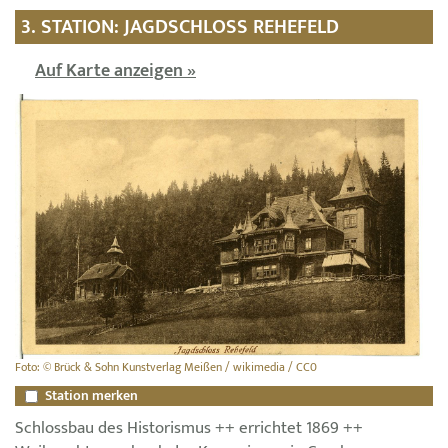
3. STATION: JAGDSCHLOSS REHEFELD
Auf Karte anzeigen »
Foto: © Brück & Sohn Kunstverlag Meißen / wikimedia / CC0
Station merken
Schlossbau des Historismus ++ errichtet 1869 ++