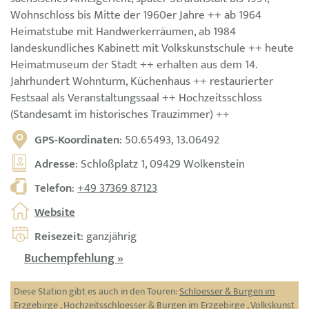
Wohnschloss bis Mitte der 1960er Jahre ++ ab 1964
Heimatstube mit Handwerkerräumen, ab 1984
landeskundliches Kabinett mit Volkskunstschule ++ heute
Heimatmuseum der Stadt ++ erhalten aus dem 14.
Jahrhundert Wohnturm, Küchenhaus ++ restaurierter
Festsaal als Veranstaltungssaal ++ Hochzeitsschloss
(Standesamt im historisches Trauzimmer) ++
GPS-Koordinaten
: 50.65493, 13.06492
Adresse
: Schloßplatz 1, 09429 Wolkenstein
Telefon
:
+49 37369 87123
Website
Reisezeit
: ganzjährig
Buchempfehlung »
Diese Station gibt es auch in den Touren:
Schloesser & Burgen im
Erzgebirge
,
Hochzeitsschloesser & Burgen im Erzgebirge
,
Volkskunst