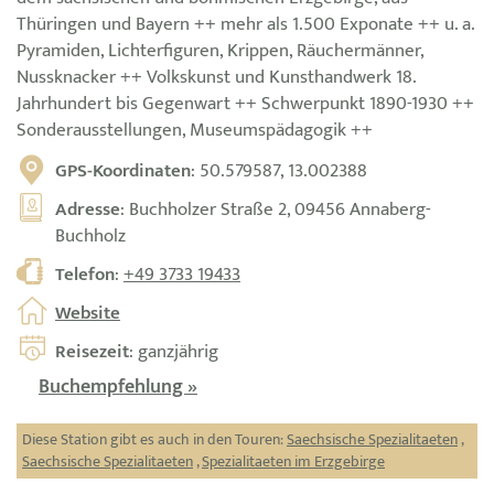
Thüringen und Bayern ++ mehr als 1.500 Exponate ++ u. a.
Pyramiden, Lichterfiguren, Krippen, Räuchermänner,
Nussknacker ++ Volkskunst und Kunsthandwerk 18.
Jahrhundert bis Gegenwart ++ Schwerpunkt 1890-1930 ++
Sonderausstellungen, Museumspädagogik ++
GPS-Koordinaten
: 50.579587, 13.002388
Adresse
: Buchholzer Straße 2, 09456 Annaberg-
Buchholz
Telefon
:
+49 3733 19433
Website
Reisezeit
: ganzjährig
Buchempfehlung »
Diese Station gibt es auch in den Touren:
Saechsische Spezialitaeten
,
Saechsische Spezialitaeten
,
Spezialitaeten im Erzgebirge