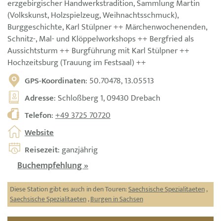
erzgebirgischer Handwerkstradition, Sammlung Martin
(Volkskunst, Holzspielzeug, Weihnachtsschmuck),
Burggeschichte, Karl Stülpner ++ Märchenwochenenden,
Schnitz-, Mal- und Klöppelworkshops ++ Bergfried als
Aussichtsturm ++ Burgführung mit Karl Stülpner ++
Hochzeitsburg (Trauung im Festsaal) ++
GPS-Koordinaten
: 50.70478, 13.05513
Adresse
: Schloßberg 1, 09430 Drebach
Telefon
:
+49 3725 70720
Website
Reisezeit
: ganzjährig
Buchempfehlung »
Diese Station gibt es auch in den Touren:
Saechsische Spezialitaeten
,
Saechsische Spezialitaeten
,
Burgen in Sachsen