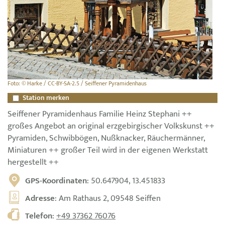
Foto: © Harke / CC-BY-SA-2.5 / Seiffener Pyramidenhaus
Station merken
Seiffener Pyramidenhaus Familie Heinz Stephani ++
großes Angebot an original erzgebirgischer Volkskunst ++
Pyramiden, Schwibbögen, Nußknacker, Räuchermänner,
Miniaturen ++ großer Teil wird in der eigenen Werkstatt
hergestellt ++
GPS-Koordinaten
: 50.647904, 13.451833
Adresse
: Am Rathaus 2, 09548 Seiffen
Telefon
:
+49 37362 76076