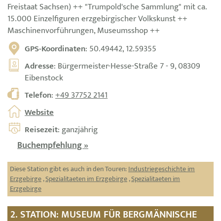
Freistaat Sachsen) ++ "Trumpold'sche Sammlung" mit ca.
15.000 Einzelfiguren erzgebirgischer Volkskunst ++
Maschinenvorführungen, Museumsshop ++
GPS-Koordinaten
: 50.49442, 12.59355
Adresse
: Bürgermeister-Hesse-Straße 7 - 9, 08309
Eibenstock
Telefon
:
+49 37752 2141
Website
Reisezeit
: ganzjährig
Buchempfehlung »
Diese Station gibt es auch in den Touren:
Industriegeschichte im
Erzgebirge
,
Spezialitaeten im Erzgebirge
,
Spezialitaeten im
Erzgebirge
2. STATION: MUSEUM FÜR BERGMÄNNISCHE