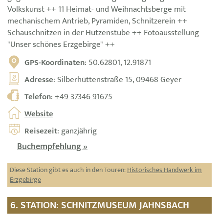
Volkskunst ++ 11 Heimat- und Weihnachtsberge mit
mechanischem Antrieb, Pyramiden, Schnitzerein ++
Schauschnitzen in der Hutzenstube ++ Fotoausstellung
"Unser schönes Erzgebirge" ++
GPS-Koordinaten
: 50.62801, 12.91871
Adresse
: Silberhüttenstraße 15, 09468 Geyer
Telefon
:
+49 37346 91675
Website
Reisezeit
: ganzjährig
Buchempfehlung »
Diese Station gibt es auch in den Touren:
Historisches Handwerk im
Erzgebirge
6. STATION: SCHNITZMUSEUM JAHNSBACH