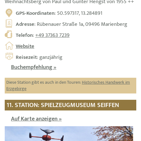
Weihnachtsberg von Paul und Günter Hengst von 1955 ++
GPS-Koordinaten
: 50.597317, 13.284891
Adresse
: Rübenauer Straße 1a, 09496 Marienberg
Telefon
:
+49 37363 7239
Website
Reisezeit
: ganzjährig
Buchempfehlung »
Diese Station gibt es auch in den Touren:
Historisches Handwerk im
Erzgebirge
11. STATION: SPIELZEUGMUSEUM SEIFFEN
Auf Karte anzeigen »