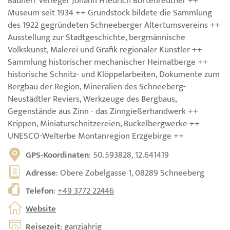
Bauherr Verleger Johann Friedrich Bortenreuther ++
Museum seit 1934 ++ Grundstock bildete die Sammlung
des 1922 gegründeten Schneeberger Altertumsvereins ++
Ausstellung zur Stadtgeschichte, bergmännische
Volkskunst, Malerei und Grafik regionaler Künstler ++
Sammlung historischer mechanischer Heimatberge ++
historische Schnitz- und Klöppelarbeiten, Dokumente zum
Bergbau der Region, Mineralien des Schneeberg-
Neustädtler Reviers, Werkzeuge des Bergbaus,
Gegenstände aus Zinn - das Zinngießerhandwerk ++
Krippen, Miniaturschnitzereien, Buckelbergwerke ++
UNESCO-Welterbe Montanregion Erzgebirge ++
GPS-Koordinaten
: 50.593828, 12.641419
Adresse
: Obere Zobelgasse 1, 08289 Schneeberg
Telefon
:
+49 3772 22446
Website
Reisezeit
: ganzjährig