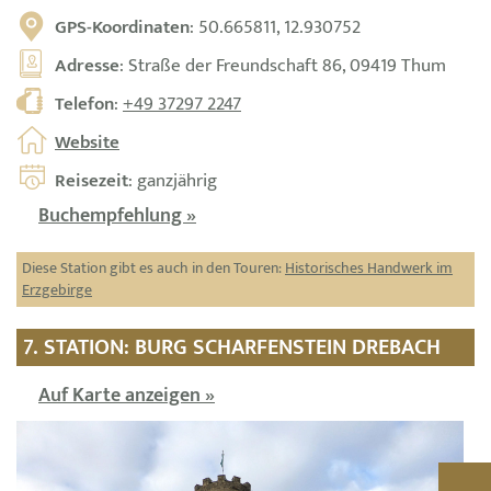
GPS-Koordinaten
: 50.665811, 12.930752
Adresse
: Straße der Freundschaft 86, 09419 Thum
Telefon
:
+49 37297 2247
Website
Reisezeit
: ganzjährig
Buchempfehlung »
Diese Station gibt es auch in den Touren:
Historisches Handwerk im
Erzgebirge
7. STATION: BURG SCHARFENSTEIN DREBACH
Auf Karte anzeigen »