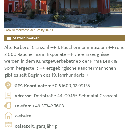
Foto: © markscheider , cc by-sa 3.0
Station merken
Alte Färberei Cranzahl ++ 1. Räuchermannmuseum ++ rund
2.000 Räuchermann Exponate ++ viele Erzeugnisse
werden in dem Kunstgewerbebetrieb der Firma Lenk &
Sohn hergestellt ++ erzgebirgische Räuchermännchen
gibt es seit Beginn des 19. Jahrhunderts ++
GPS-Koordinaten
: 50.51609, 12.99135
Adresse
: Dorfstraße 44, 09465 Sehmatal-Cranzahl
Telefon
:
+49 37342 7603
Website
Reisezeit
: ganzjährig