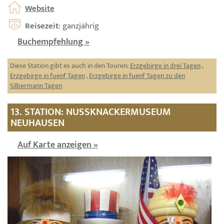
Website
Reisezeit
: ganzjährig
Buchempfehlung »
Diese Station gibt es auch in den Touren:
Erzgebirge in drei Tagen
,
Erzgebirge in fuenf Tagen
,
Erzgebirge in fuenf Tagen zu den
Silbermann Tagen
13. STATION: NUSSKNACKERMUSEUM
NEUHAUSEN
Auf Karte anzeigen »