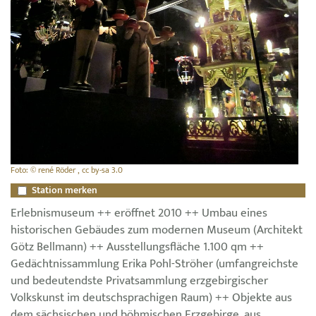
Foto: © rené Röder , cc by-sa 3.0
Station merken
Erlebnismuseum ++ eröffnet 2010 ++ Umbau eines
historischen Gebäudes zum modernen Museum (Architekt
Götz Bellmann) ++ Ausstellungsfläche 1.100 qm ++
Gedächtnissammlung Erika Pohl-Ströher (umfangreichste
und bedeutendste Privatsammlung erzgebirgischer
Volkskunst im deutschsprachigen Raum) ++ Objekte aus
dem sächsischen und böhmischen Erzgebirge, aus