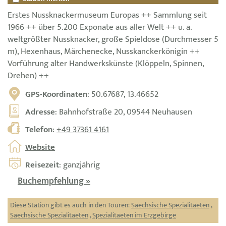
Erstes Nussknackermuseum Europas ++ Sammlung seit
1966 ++ über 5.200 Exponate aus aller Welt ++ u. a.
weltgrößter Nussknacker, große Spieldose (Durchmesser 5
m), Hexenhaus, Märchenecke, Nusskanckerkönigin ++
Vorführung alter Handwerkskünste (Klöppeln, Spinnen,
Drehen) ++
GPS-Koordinaten
: 50.67687, 13.46652
Adresse
: Bahnhofstraße 20, 09544 Neuhausen
Telefon
:
+49 37361 4161
Website
Reisezeit
: ganzjährig
Buchempfehlung »
Diese Station gibt es auch in den Touren:
Saechsische Spezialitaeten
,
Saechsische Spezialitaeten
,
Spezialitaeten im Erzgebirge