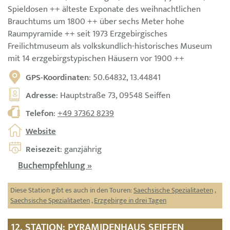
Spieldosen ++ älteste Exponate des weihnachtlichen
Brauchtums um 1800 ++ über sechs Meter hohe
Raumpyramide ++ seit 1973 Erzgebirgisches
Freilichtmuseum als volkskundlich-historisches Museum
mit 14 erzgebirgstypischen Häusern vor 1900 ++
GPS-Koordinaten
: 50.64832, 13.44841
Adresse
: Hauptstraße 73, 09548 Seiffen
Telefon
:
+49 37362 8239
Website
Reisezeit
: ganzjährig
Buchempfehlung »
Diese Station gibt es auch in den Touren:
Saechsische Spezialitaeten
,
Saechsische Spezialitaeten
,
Erzgebirge in drei Tagen
12. STATION: PYRAMIDENHAUS SEIFFEN