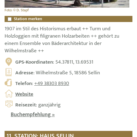
Foto: © D. Stapf
Station merken
1907 im Stil des Historismus erbaut ++ Turm und
Holzloggien mit filigranen Holzarbeiten ++ gehört zu
einem Ensemble von Bäderarchitektur in der
Wilhelmstraße ++
GPS-Koordinaten
: 54.37811, 13.69531
Adresse
: Wilhelmstraße 5, 18586 Sellin
Telefon
:
+49 38303 8930
Website
Reisezeit
: ganzjährig
Buchempfehlung »
11. STATION: HAUS SELLIN