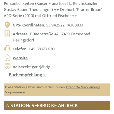
Persönlichkeiten (Kaiser Franz Josef I., Reichskanzler
Gustav Bauer, Theo Lingen) ++ Drehort "Pfarrer Braun"
ARD-Serie (2010) mit Ottfried Fischer ++
GPS-Koordinaten
: 53.942522, 14.188933
Adresse
: Dünenstraße 47, 17419 Ostseebad
Heringsdorf
Telefon
:
+49 38378 620
Website
Reisezeit
: ganzjährig
Buchempfehlung »
Diese Station gibt es auch in den Touren:
Drehorte Mecklenburg
Vorpommern
2. STATION: SEEBRÜCKE AHLBECK