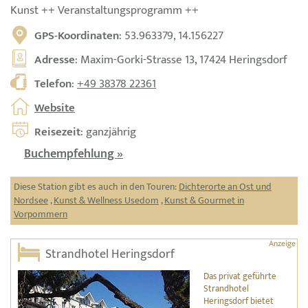
Kunst ++ Veranstaltungsprogramm ++
GPS-Koordinaten
: 53.963379, 14.156227
Adresse
: Maxim-Gorki-Strasse 13, 17424 Heringsdorf
Telefon
:
+49 38378 22361
Website
Reisezeit
: ganzjährig
Buchempfehlung »
Diese Station gibt es auch in den Touren:
Dichterorte an Ost und
Nordsee
,
Kunst & Wellness Usedom
,
Kunst & Gourmet in
Vorpommern
Strandhotel Heringsdorf
Das privat geführte
Strandhotel
Heringsdorf bietet