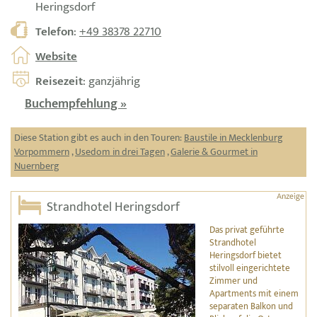
Heringsdorf
Telefon
:
+49 38378 22710
Website
Reisezeit
: ganzjährig
Buchempfehlung »
Diese Station gibt es auch in den Touren:
Baustile in Mecklenburg
Vorpommern
,
Usedom in drei Tagen
,
Galerie & Gourmet in
Nuernberg
Strandhotel Heringsdorf
Das privat geführte
Strandhotel
Heringsdorf bietet
stilvoll eingerichtete
Zimmer und
Apartments mit einem
separaten Balkon und