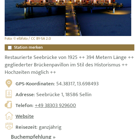
Foto: © elbfoto / CC BY-SA 2.0
Station merken
Restaurierte Seebrücke von 1925 ++ 394 Metern Länge ++
gegliederter Brückenpavillon im Stil des Historismus ++
Hochzeiten möglich ++
GPS-Koordinaten
: 54.38317, 13.698493
Adresse
: Seebrücke 1, 18586 Sellin
Telefon
:
+49 38303 929600
Website
Reisezeit
: ganzjährig
Buchempfehlung »