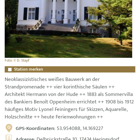
Foto: © D. Stapf
Station merken
Neoklassizistisches weißes Bauwerk an der
Strandpromenade ++ vier korinthische Säulen ++
Architekt Hermann von der Hude ++ 1883 als Sommervilla
des Bankiers Benoît Oppenheim errichtet ++ 1908 bis 1912
häufiges Motiv Lyonel Feiningers für Skizzen, Aquarelle,
Holzschnitte ++ heute Ferienwohnungen ++
GPS-Koordinaten
: 53.954088, 14.169227
Adresse
: Delbrückstraße 10, 17424 Heringsdorf