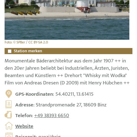
Foto: © SPBer / CC BY-SA 2.0
Station merken
Monumentale Bäderarchitektur aus dem Jahr 1907 ++ in
den 20er Jahren beliebt bei Industriellen, Ärzten, Juristen,
Beamten und Künstlern ++ Drehort "Whisky mit Wodka"
Film von Andreas Dresen (D 2009) mit Henry Hübchen ++
GPS-Koordinaten
: 54.40211, 13.61415
Adresse
: Strandpromenade 27, 18609 Binz
Telefon
:
+49 38393 6650
Website
Reisezeit
: ganzjährig