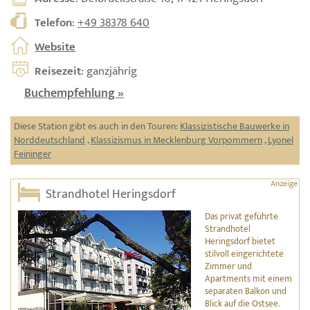
Telefon
:
+49 38378 640
Website
Reisezeit
: ganzjährig
Buchempfehlung »
Diese Station gibt es auch in den Touren:
Klassizistische Bauwerke in
Norddeutschland
,
Klassizismus in Mecklenburg Vorpommern
,
Lyonel
Feininger
Strandhotel Heringsdorf
Das privat geführte
Strandhotel
Heringsdorf bietet
stilvoll eingerichtete
Zimmer und
Apartments mit einem
separaten Balkon und
Blick auf die Ostsee.