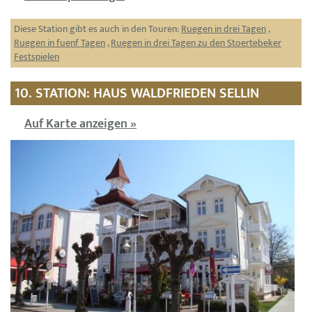
Diese Station gibt es auch in den Touren:
Ruegen in drei Tagen
,
Ruegen in fuenf Tagen
,
Ruegen in drei Tagen zu den Stoertebeker
Festspielen
10. STATION: HAUS WALDFRIEDEN SELLIN
Auf Karte anzeigen »