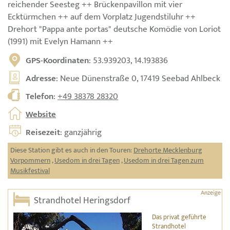
reichender Seesteg ++ Brückenpavillon mit vier
Ecktürmchen ++ auf dem Vorplatz Jugendstiluhr ++
Drehort "Pappa ante portas" deutsche Komödie von Loriot
(1991) mit Evelyn Hamann ++
GPS-Koordinaten
: 53.939203, 14.193836
Adresse
: Neue Dünenstraße 0, 17419 Seebad Ahlbeck
Telefon
:
+49 38378 28320
Website
Reisezeit
: ganzjährig
Diese Station gibt es auch in den Touren:
Drehorte Mecklenburg
Vorpommern
,
Usedom in drei Tagen
,
Usedom in drei Tagen zum
Musikfestival
Strandhotel Heringsdorf
Das privat geführte
Strandhotel