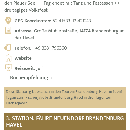
den Plauer See ++ Tag endet mit Tanz und Festessen ++
dreitägiges Volksfest ++
GPS-Koordinaten
: 52.41533, 12.421243
Adresse
: Große Mühlenstraße, 14774 Brandenburg an
der Havel
Telefon
:
+49 3381 796360
Website
Reisezeit
: Juli
Buchempfehlung »
Diese Station gibt es auch in den Touren:
Brandenburg Havel in fuenf
Tagen zum Fischerjakobi
,
Brandenburg Havel in drei Tagen zum
Fischerjakobi
3. STATION: FÄHRE NEUENDORF BRANDENBURG
HAVEL