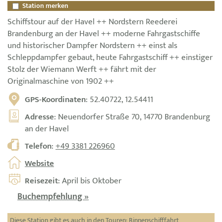
Station merken
Schiffstour auf der Havel ++ Nordstern Reederei
Brandenburg an der Havel ++ moderne Fahrgastschiffe
und historischer Dampfer Nordstern ++ einst als
Schleppdampfer gebaut, heute Fahrgastschiff ++ einstiger
Stolz der Wiemann Werft ++ fährt mit der
Originalmaschine von 1902 ++
GPS-Koordinaten
: 52.40722, 12.54411
Adresse
: Neuendorfer Straße 70, 14770 Brandenburg
an der Havel
Telefon
:
+49 3381 226960
Website
Reisezeit
: April bis Oktober
Buchempfehlung »
Diese Station gibt es auch in den Touren:
Binnenschifffahrt