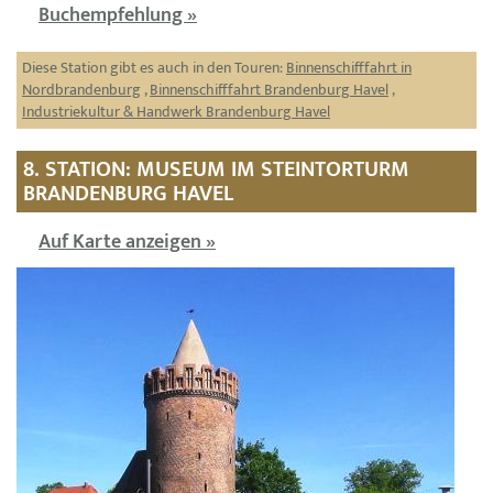
Buchempfehlung »
Diese Station gibt es auch in den Touren:
Binnenschifffahrt in
Nordbrandenburg
,
Binnenschifffahrt Brandenburg Havel
,
Industriekultur & Handwerk Brandenburg Havel
8. STATION: MUSEUM IM STEINTORTURM
BRANDENBURG HAVEL
Auf Karte anzeigen »