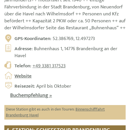
Jahrhunderts++ motorisiert seit 1940 ++ einzige
Fährverbindung in der Stadt Brandenburg, von Neuendorf
über die Havel nach Wilhelmsdorf ++ Personen und Kfz
befördert ++ Kapazität 2 PKW oder ca. 50 Personen ++ auf
der Wilhelmsdorfer Seite das Restaurant „Buhnenhaus“ ++
GPS-Koordinaten
: 52.386769, 12.497273
Adresse
: Buhnenhaus 1, 14776 Brandenburg an der
Havel
Telefon
:
+49 3381 317523
Website
Reisezeit
: April bis Oktober
Buchempfehlung »
Diese Station gibt es auch in den Touren:
Binnenschifffahrt
Brandenburg Havel