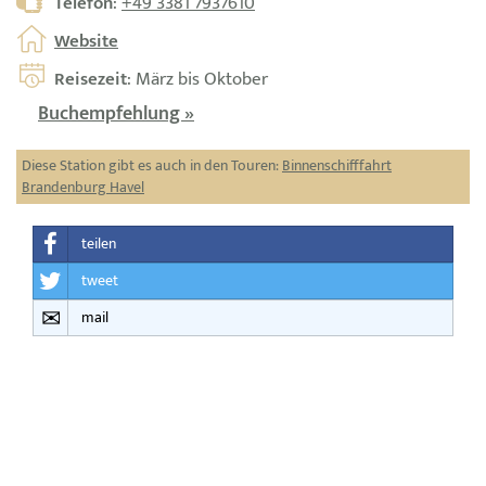
Telefon
:
+49 3381 7937610
Website
Reisezeit
: März bis Oktober
Buchempfehlung »
Diese Station gibt es auch in den Touren:
Binnenschifffahrt
Brandenburg Havel
teilen
tweet
mail