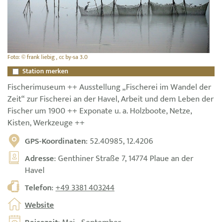
Foto: © frank liebig , cc by-sa 3.0
Station merken
Fischerimuseum ++ Ausstellung „Fischerei im Wandel der
Zeit“ zur Fischerei an der Havel, Arbeit und dem Leben der
Fischer um 1900 ++ Exponate u. a. Holzboote, Netze,
Kisten, Werkzeuge ++
GPS-Koordinaten
: 52.40985, 12.4206
Adresse
: Genthiner Straße 7, 14774 Plaue an der
Havel
Telefon
:
+49 3381 403244
Website