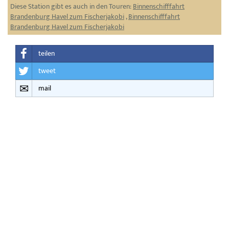
Diese Station gibt es auch in den Touren:
Binnenschifffahrt
Brandenburg Havel zum Fischerjakobi
,
Binnenschifffahrt
Brandenburg Havel zum Fischerjakobi
teilen
tweet
mail