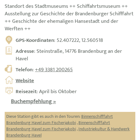
Standort des Stadtmuseums ++ Schiffahrtsmuseum ++
Ausstellung zur Geschichte der Brandenburger Schifffahrt
++ Geschichte der ehemaligen Hansestadt und der
Werften ++
GPS-Koordinaten
: 52.407222, 12.560518
Adresse
: Steinstraße, 14776 Brandenburg an der
Havel
Telefon
:
+49 3381 200265
Website
Reisezeit
: April bis Oktober
Buchempfehlung »
Diese Station gibt es auch in den Touren:
Binnenschifffahrt
Brandenburg Havel zum Fischerjakobi
,
Binnenschifffahrt
Brandenburg Havel zum Fischerjakobi
,
Industriekultur & Handwerk
Brandenburg Havel