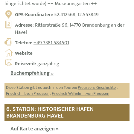
hingerichtet wurde) ++ Museumsgarten ++
GPS-Koordinaten
: 52.412568, 12.553849
Adresse
: Ritterstraße 96, 14770 Brandenburg an der
Havel
Telefon
:
+49 3381 584501
Website
Reisezeit
: ganzjährig
Buchempfehlung »
Diese Station gibt es auch in den Touren:
Preussens Geschichte
,
Friedrich II. von Preussen
,
Friedrich Wilhelm I. von Preussen
6. STATION: HISTORISCHER HAFEN
BRANDENBURG HAVEL
Auf Karte anzeigen »