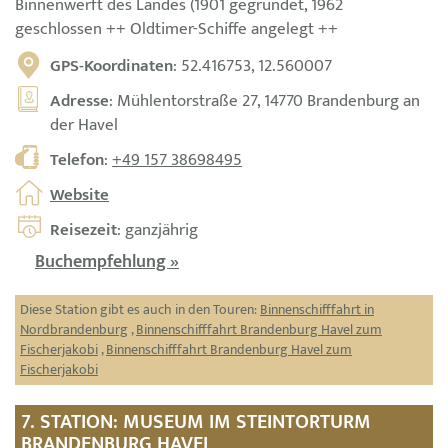
Binnenwerft des Landes (1901 gegründet, 1962
geschlossen ++ Oldtimer-Schiffe angelegt ++
GPS-Koordinaten
: 52.416753, 12.560007
Adresse
: Mühlentorstraße 27, 14770 Brandenburg an
der Havel
Telefon
:
+49 157 38698495
Website
Reisezeit
: ganzjährig
Buchempfehlung »
Diese Station gibt es auch in den Touren:
Binnenschifffahrt in
Nordbrandenburg
,
Binnenschifffahrt Brandenburg Havel zum
Fischerjakobi
,
Binnenschifffahrt Brandenburg Havel zum
Fischerjakobi
7. STATION: MUSEUM IM STEINTORTURM
BRANDENBURG HAVEL