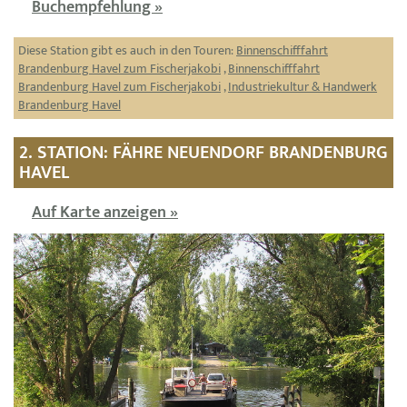
Buchempfehlung »
Diese Station gibt es auch in den Touren:
Binnenschifffahrt
Brandenburg Havel zum Fischerjakobi
,
Binnenschifffahrt
Brandenburg Havel zum Fischerjakobi
,
Industriekultur & Handwerk
Brandenburg Havel
2. STATION: FÄHRE NEUENDORF BRANDENBURG
HAVEL
Auf Karte anzeigen »