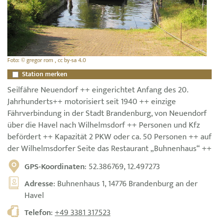
Foto: © gregor rom , cc by-sa 4.0
Station merken
Seilfähre Neuendorf ++ eingerichtet Anfang des 20.
Jahrhunderts++ motorisiert seit 1940 ++ einzige
Fährverbindung in der Stadt Brandenburg, von Neuendorf
über die Havel nach Wilhelmsdorf ++ Personen und Kfz
befördert ++ Kapazität 2 PKW oder ca. 50 Personen ++ auf
der Wilhelmsdorfer Seite das Restaurant „Buhnenhaus“ ++
GPS-Koordinaten
: 52.386769, 12.497273
Adresse
: Buhnenhaus 1, 14776 Brandenburg an der
Havel
Telefon
:
+49 3381 317523