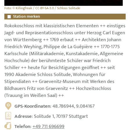
Foto: © Killingfreak / CC-BY-SA-3.0 / Schloss Solitude
Station merken
Rokokoschloss mit klassizistischen Elementen ++ einstiges
Jagd- und Repräsentationsschloss unter Herzog Carl Eugen
von Württemberg ++ 1769 erbaut ++ Architekten Johann
Friedrich Weyhing, Philippe de La Guêpière ++ 1770-1775
Karlsschule (Militärakademie, Kunstakademie, Allgemeine
Hochschule) der berühmteste Schüler war Friedrich
Schiller ++ heute für Besichtigungen geöffnet ++ seit
1990 Akademie Schloss Solitude, Wohnungen für
Stipendiaten ++ Graevenitz-Museum mit Werken des
Bildhauers Fritz von Graevenitz ++ Hochzeitsschloss
(Trauung im Weißen Saal) ++
GPS-Koordinaten
: 48.786944, 9.084167
Adresse
: Solitude 1, 70197 Stuttgart
Telefon
:
+49 711 696699