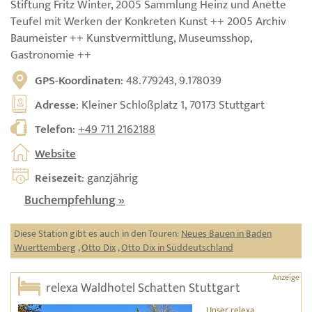
Stiftung Fritz Winter, 2005 Sammlung Heinz und Anette
Teufel mit Werken der Konkreten Kunst ++ 2005 Archiv
Baumeister ++ Kunstvermittlung, Museumsshop,
Gastronomie ++
GPS-Koordinaten
: 48.779243, 9.178039
Adresse
: Kleiner Schloßplatz 1, 70173 Stuttgart
Telefon
:
+49 711 2162188
Website
Reisezeit
: ganzjährig
Buchempfehlung »
Diese Station gibt es auch in den Touren:
Neues Bauen in Baden
Wuerttemberg
,
Otto Dix
,
Otto Dix in Süddeutschland
relexa Waldhotel Schatten Stuttgart
Unser relexa