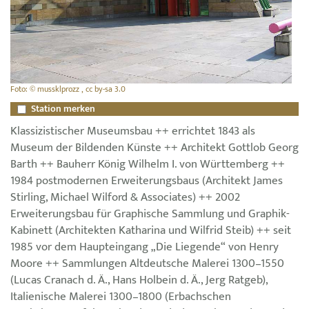
Foto: © mussklprozz , cc by-sa 3.0
Station merken
Klassizistischer Museumsbau ++ errichtet 1843 als
Museum der Bildenden Künste ++ Architekt Gottlob Georg
Barth ++ Bauherr König Wilhelm I. von Württemberg ++
1984 postmodernen Erweiterungsbaus (Architekt James
Stirling, Michael Wilford & Associates) ++ 2002
Erweiterungsbau für Graphische Sammlung und Graphik-
Kabinett (Architekten Katharina und Wilfrid Steib) ++ seit
1985 vor dem Haupteingang „Die Liegende“ von Henry
Moore ++ Sammlungen Altdeutsche Malerei 1300–1550
(Lucas Cranach d. Ä., Hans Holbein d. Ä., Jerg Ratgeb),
Italienische Malerei 1300–1800 (Erbachschen