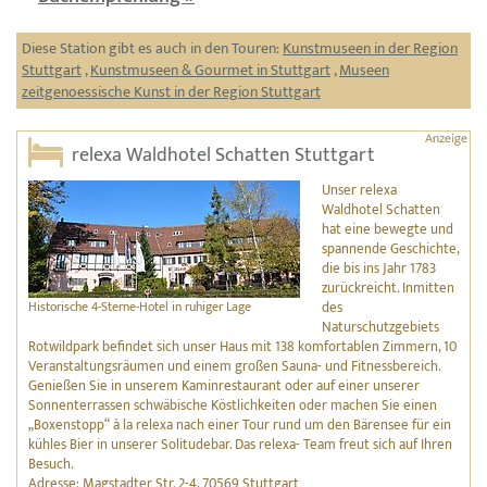
Diese Station gibt es auch in den Touren:
Kunstmuseen in der Region
Stuttgart
,
Kunstmuseen & Gourmet in Stuttgart
,
Museen
zeitgenoessische Kunst in der Region Stuttgart
relexa Waldhotel Schatten Stuttgart
Unser relexa
Waldhotel Schatten
hat eine bewegte und
spannende Geschichte,
die bis ins Jahr 1783
zurückreicht. Inmitten
Historische 4-Sterne-Hotel in ruhiger Lage
des
Naturschutzgebiets
Rotwildpark befindet sich unser Haus mit 138 komfortablen Zimmern, 10
Veranstaltungsräumen und einem großen Sauna- und Fitnessbereich.
Genießen Sie in unserem Kaminrestaurant oder auf einer unserer
Sonnenterrassen schwäbische Köstlichkeiten oder machen Sie einen
„Boxenstopp“ à la relexa nach einer Tour rund um den Bärensee für ein
kühles Bier in unserer Solitudebar. Das relexa- Team freut sich auf Ihren
Besuch.
Adresse: Magstadter Str. 2-4, 70569 Stuttgart