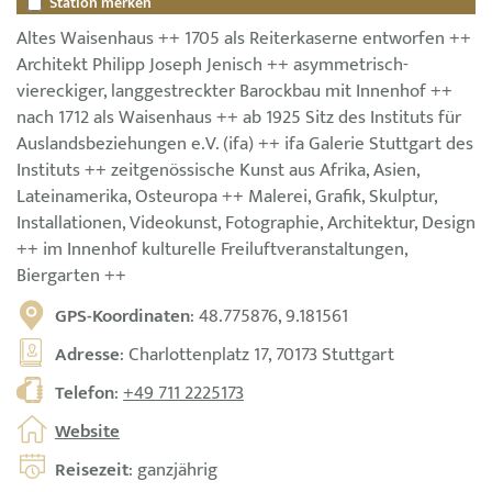
Station merken
Altes Waisenhaus ++ 1705 als Reiterkaserne entworfen ++
Architekt Philipp Joseph Jenisch ++ asymmetrisch-
viereckiger, langgestreckter Barockbau mit Innenhof ++
nach 1712 als Waisenhaus ++ ab 1925 Sitz des Instituts für
Auslandsbeziehungen e.V. (ifa) ++ ifa Galerie Stuttgart des
Instituts ++ zeitgenössische Kunst aus Afrika, Asien,
Lateinamerika, Osteuropa ++ Malerei, Grafik, Skulptur,
Installationen, Videokunst, Fotographie, Architektur, Design
++ im Innenhof kulturelle Freiluftveranstaltungen,
Biergarten ++
GPS-Koordinaten
: 48.775876, 9.181561
Adresse
: Charlottenplatz 17, 70173 Stuttgart
Telefon
:
+49 711 2225173
Website
Reisezeit
: ganzjährig