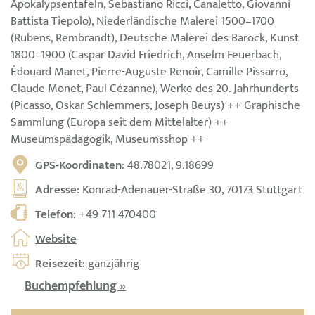
Apokalypsentafeln, Sebastiano Ricci, Canaletto, Giovanni
Battista Tiepolo), Niederländische Malerei 1500–1700
(Rubens, Rembrandt), Deutsche Malerei des Barock, Kunst
1800–1900 (Caspar David Friedrich, Anselm Feuerbach,
Édouard Manet, Pierre-Auguste Renoir, Camille Pissarro,
Claude Monet, Paul Cézanne), Werke des 20. Jahrhunderts
(Picasso, Oskar Schlemmers, Joseph Beuys) ++ Graphische
Sammlung (Europa seit dem Mittelalter) ++
Museumspädagogik, Museumsshop ++
GPS-Koordinaten
: 48.78021, 9.18699
Adresse
: Konrad-Adenauer-Straße 30, 70173 Stuttgart
Telefon
:
+49 711 470400
Website
Reisezeit
: ganzjährig
Buchempfehlung »