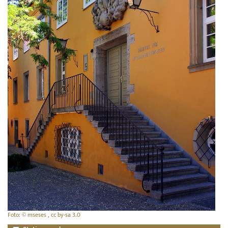
Foto: © mseses , cc by-sa 3.0