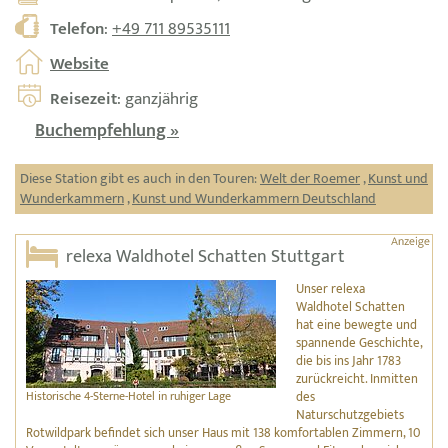
Telefon
:
+49 711 89535111
Website
Reisezeit
: ganzjährig
Buchempfehlung »
Diese Station gibt es auch in den Touren:
Welt der Roemer
,
Kunst und
Wunderkammern
,
Kunst und Wunderkammern Deutschland
relexa Waldhotel Schatten Stuttgart
Unser relexa
Waldhotel Schatten
hat eine bewegte und
spannende Geschichte,
die bis ins Jahr 1783
zurückreicht. Inmitten
Historische 4-Sterne-Hotel in ruhiger Lage
des
Naturschutzgebiets
Rotwildpark befindet sich unser Haus mit 138 komfortablen Zimmern, 10