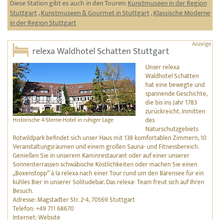
Diese Station gibt es auch in den Touren:
Kunstmuseen in der Region
Stuttgart
,
Kunstmuseen & Gourmet in Stuttgart
,
Klassische Moderne
in der Region Stuttgart
relexa Waldhotel Schatten Stuttgart
Unser relexa
Waldhotel Schatten
hat eine bewegte und
spannende Geschichte,
die bis ins Jahr 1783
zurückreicht. Inmitten
Historische 4-Sterne-Hotel in ruhiger Lage
des
Naturschutzgebiets
Rotwildpark befindet sich unser Haus mit 138 komfortablen Zimmern, 10
Veranstaltungsräumen und einem großen Sauna- und Fitnessbereich.
Genießen Sie in unserem Kaminrestaurant oder auf einer unserer
Sonnenterrassen schwäbische Köstlichkeiten oder machen Sie einen
„Boxenstopp“ à la relexa nach einer Tour rund um den Bärensee für ein
kühles Bier in unserer Solitudebar. Das relexa- Team freut sich auf Ihren
Besuch.
Adresse: Magstadter Str. 2-4, 70569 Stuttgart
Telefon: +49 711 68670
Internet:
Website