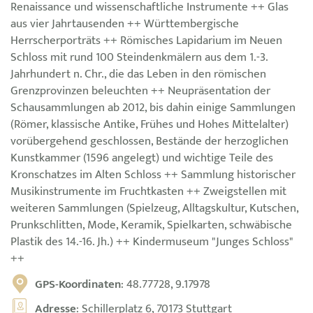
Renaissance und wissenschaftliche Instrumente ++ Glas
aus vier Jahrtausenden ++ Württembergische
Herrscherporträts ++ Römisches Lapidarium im Neuen
Schloss mit rund 100 Steindenkmälern aus dem 1.-3.
Jahrhundert n. Chr., die das Leben in den römischen
Grenzprovinzen beleuchten ++ Neupräsentation der
Schausammlungen ab 2012, bis dahin einige Sammlungen
(Römer, klassische Antike, Frühes und Hohes Mittelalter)
vorübergehend geschlossen, Bestände der herzoglichen
Kunstkammer (1596 angelegt) und wichtige Teile des
Kronschatzes im Alten Schloss ++ Sammlung historischer
Musikinstrumente im Fruchtkasten ++ Zweigstellen mit
weiteren Sammlungen (Spielzeug, Alltagskultur, Kutschen,
Prunkschlitten, Mode, Keramik, Spielkarten, schwäbische
Plastik des 14.-16. Jh.) ++ Kindermuseum "Junges Schloss"
++
GPS-Koordinaten
: 48.77728, 9.17978
Adresse
: Schillerplatz 6, 70173 Stuttgart