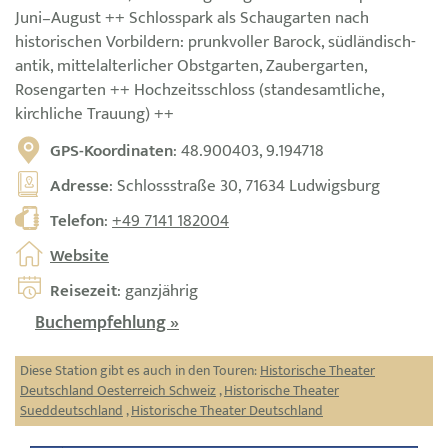
Juni–August ++ Schlosspark als Schaugarten nach
historischen Vorbildern: prunkvoller Barock, südländisch-
antik, mittelalterlicher Obstgarten, Zaubergarten,
Rosengarten ++ Hochzeitsschloss (standesamtliche,
kirchliche Trauung) ++
GPS-Koordinaten
: 48.900403, 9.194718
Adresse
: Schlossstraße 30, 71634 Ludwigsburg
Telefon
:
+49 7141 182004
Website
Reisezeit
: ganzjährig
Buchempfehlung »
Diese Station gibt es auch in den Touren:
Historische Theater
Deutschland Oesterreich Schweiz
,
Historische Theater
Sueddeutschland
,
Historische Theater Deutschland