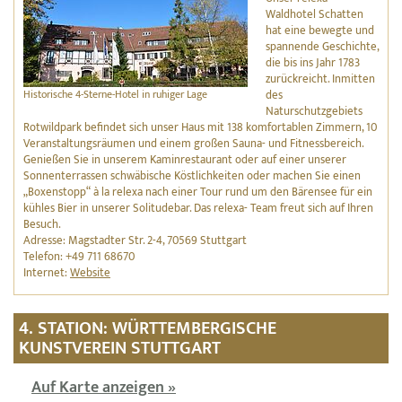
Waldhotel Schatten
hat eine bewegte und
spannende Geschichte,
die bis ins Jahr 1783
zurückreicht. Inmitten
Historische 4-Sterne-Hotel in ruhiger Lage
des
Naturschutzgebiets
Rotwildpark befindet sich unser Haus mit 138 komfortablen Zimmern, 10
Veranstaltungsräumen und einem großen Sauna- und Fitnessbereich.
Genießen Sie in unserem Kaminrestaurant oder auf einer unserer
Sonnenterrassen schwäbische Köstlichkeiten oder machen Sie einen
„Boxenstopp“ à la relexa nach einer Tour rund um den Bärensee für ein
kühles Bier in unserer Solitudebar. Das relexa- Team freut sich auf Ihren
Besuch.
Adresse: Magstadter Str. 2-4, 70569 Stuttgart
Telefon: +49 711 68670
Internet:
Website
4. STATION: WÜRTTEMBERGISCHE
KUNSTVEREIN STUTTGART
Auf Karte anzeigen »