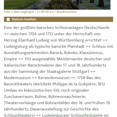
Foto: © Max Siegmayer / CC-BY-SA-4.0 / Residenzschloss
Station merken
Eine der größten barocken Schlossanlagen Deutschlands
++ zwischen 1704 und 1733 unter der Herrschaft von
Herzog Eberhard Ludwig von Württemberg errichtet ++
Ludwigsburg als typische barocke Planstadt ++ Schloss mit
Ausstattungselementen Barock, Rokoko, Klassizismus,
Empire ++ 150 ausgewählte Meisterwerke deutscher und
italienischer Barockmalerei des 17. und 18. Jahrhunderts
aus der Sammlung der Staatsgalerie Stuttgart ++
Modemuseum ++ Keramikmuseum ++ 1758 Bau des
Barocktheaters (Architekt Philippe de la Guêpière, 1812
Umbau im klassizistischen Stil, noch originaler
Zuschauerraum, Bühne, Bühnenmaschinerie,
Theatervorhänge und Bühnenbilder des 18. und frühen 19.
Jahrhunderts, Dauerausstellung zur Geschichte des
Schlosstheaters) ++ Ludwigsburger Schlossfestspiele im