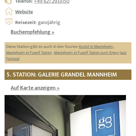
Telefon
:
+49 621 2933150
Website
Reisezeit
: ganzjährig
Buchempfehlung »
Diese Station gibt es auch in den Touren:
Kunst in Mannheim
,
Mannheim in Fuenf Tagen
,
Mannheim in Fuenf Tagen zum Enjoy Jazz
Festival
5. STATION: GALERIE GRANDEL MANNHEIM
Auf Karte anzeigen »