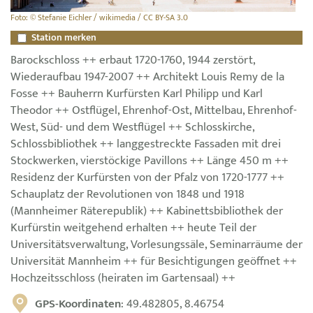
Foto: © Stefanie Eichler / wikimedia / CC BY-SA 3.0
Station merken
Barockschloss ++ erbaut 1720-1760, 1944 zerstört,
Wiederaufbau 1947-2007 ++ Architekt Louis Remy de la
Fosse ++ Bauherrn Kurfürsten Karl Philipp und Karl
Theodor ++ Ostflügel, Ehrenhof-Ost, Mittelbau, Ehrenhof-
West, Süd- und dem Westflügel ++ Schlosskirche,
Schlossbibliothek ++ langgestreckte Fassaden mit drei
Stockwerken, vierstöckige Pavillons ++ Länge 450 m ++
Residenz der Kurfürsten von der Pfalz von 1720-1777 ++
Schauplatz der Revolutionen von 1848 und 1918
(Mannheimer Räterepublik) ++ Kabinettsbibliothek der
Kurfürstin weitgehend erhalten ++ heute Teil der
Universitätsverwaltung, Vorlesungssäle, Seminarräume der
Universität Mannheim ++ für Besichtigungen geöffnet ++
Hochzeitsschloss (heiraten im Gartensaal) ++
GPS-Koordinaten
: 49.482805, 8.46754