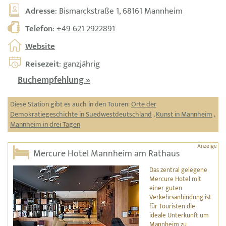
Adresse
: Bismarckstraße 1, 68161 Mannheim
Telefon
:
+49 621 2922891
Website
Reisezeit
: ganzjährig
Buchempfehlung »
Diese Station gibt es auch in den Touren:
Orte der
Demokratiegeschichte in Suedwestdeutschland
,
Kunst in Mannheim
,
Mannheim in drei Tagen
Mercure Hotel Mannheim am Rathaus
Das zentral gelegene
Mercure Hotel mit
einer guten
Verkehrsanbindung ist
für Touristen die
ideale Unterkunft um
Mannheim zu