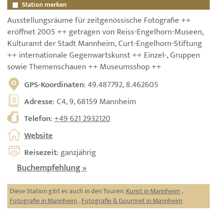
Station merken
Ausstellungsräume für zeitgenössische Fotografie ++
eröffnet 2005 ++ getragen von Reiss-Engelhorn-Museen,
Kulturamt der Stadt Mannheim, Curt-Engelhorn-Stiftung
++ internationale Gegenwartskunst ++ Einzel-, Gruppen
sowie Themenschauen ++ Museumsshop ++
GPS-Koordinaten
: 49.487792, 8.462605
Adresse
: C4, 9, 68159 Mannheim
Telefon
:
+49 621 2932120
Website
Reisezeit
: ganzjährig
Buchempfehlung »
Diese Station gibt es auch in den Touren:
Kunst in Mannheim
,
Fotografie in Mannheim
,
Fotografie & Gourmet in Mannheim