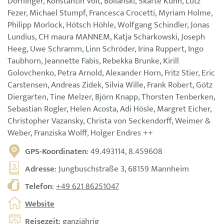
Dörflinger, Konstantin Voit, Bollanski, Skafte Kuhn, Lutz
Fezer, Michael Stumpf, Francesca Crocetti, Myriam Holme,
Philipp Morlock, Hötsch Höhle, Wolfgang Schindler, Jonas
Lundius, CH maura MANNEM, Katja Scharkowski, Joseph
Heeg, Uwe Schramm, Linn Schröder, Irina Ruppert, Ingo
Taubhorn, Jeannette Fabis, Rebekka Brunke, Kirill
Golovchenko, Petra Arnold, Alexander Horn, Fritz Stier, Eric
Carstensen, Andreas Zidek, Silvia Wille, Frank Robert, Götz
Diergarten, Tine Melzer, Björn Knapp, Thorsten Tenberken,
Sebastian Rogler, Helen Acosta, Adi Hösle, Margret Eicher,
Christopher Vazansky, Christa von Seckendorff, Weimer &
Weber, Franziska Wolff, Holger Endres ++
GPS-Koordinaten
: 49.493114, 8.459608
Adresse
: Jungbuschstraße 3, 68159 Mannheim
Telefon
:
+49 621 86251047
Website
Reisezeit
: ganzjährig