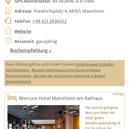
GPS-Koordinaten
: 49.482898, 8.475486
Adresse
: Friedrichsplatz 4, 68165 Mannheim
Telefon
:
+49 621 2936452
Website
Reisezeit
: ganzjährig
Buchempfehlung »
Diese Station gibt es auch in den Touren:
Kunstmuseen in Baden
Württemberg
,
Museen zeitgenoessische Kunst in Baden
Wuerttemberg
,
Museen der Klassischen Moderne in Baden
Wuerttemberg
Mercure Hotel Mannheim am Rathaus
Das zentral gelegene
Mercure Hotel mit
einer guten
Verkehrsanbindung ist
für Touristen die