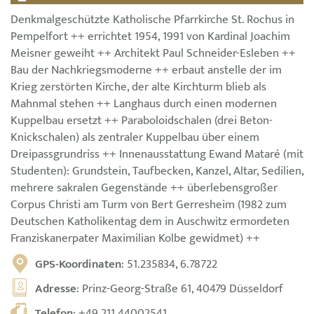
Denkmalgeschützte Katholische Pfarrkirche St. Rochus in
Pempelfort ++ errichtet 1954, 1991 von Kardinal Joachim
Meisner geweiht ++ Architekt Paul Schneider-Esleben ++
Bau der Nachkriegsmoderne ++ erbaut anstelle der im
Krieg zerstörten Kirche, der alte Kirchturm blieb als
Mahnmal stehen ++ Langhaus durch einen modernen
Kuppelbau ersetzt ++ Paraboloidschalen (drei Beton-
Knickschalen) als zentraler Kuppelbau über einem
Dreipassgrundriss ++ Innenausstattung Ewand Mataré (mit
Studenten): Grundstein, Taufbecken, Kanzel, Altar, Sedilien,
mehrere sakralen Gegenstände ++ überlebensgroßer
Corpus Christi am Turm von Bert Gerresheim (1982 zum
Deutschen Katholikentag dem in Auschwitz ermordeten
Franziskanerpater Maximilian Kolbe gewidmet) ++
GPS-Koordinaten
: 51.235834, 6.78722
Adresse
: Prinz-Georg-Straße 61, 40479 Düsseldorf
Telefon
:
+49 211 44002541