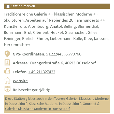
Station merken
Traditionsreiche Galerie ++ klassischen Moderne ++
Skulpturen, Arbeiten auf Papier des 20. Jahrhunderts ++
Künstler u. a. Altenbourg, Anatol, Belling, Blumenthal,
Bohrmann, Brül, Clément, Heckel, Glasmacher, Gilles,
Feininger, Ehrlich, Ehmer, Liebermann, Kolle, Klee, Janssen,
Herkenrath ++
GPS-Koordinaten
: 51.222445, 6.770766
Adresse
: Orangeriestraße 6, 40213 Düsseldorf
Telefon
:
+49 211 327422
Website
Reisezeit
: ganzjährig
Diese Station gibt es auch in den Touren:
Galerien Klassische Moderne
in Duesseldorf
,
Klassische Moderne in Duesseldorf
,
Gourmet &
Galerien Klassische Moderne in Duesseldorf