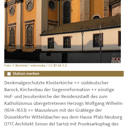
Foto: © Bechstet / wikimedia / CC BY-SA 3.0
Station merken
Denkmalgeschützte Klosterkirche ++ süddeutscher
Barock, Kirchenbau der Gegenreformation ++ einstige
Hof- und Jesuitenkirche der Residenzstadt des zum
Katholizismus übergetretenen Herzogs Wolfgang Wilhelm
(1614–1653) ++ Mausoleum mit der Grablege der
Düsseldorfer Wittelsbacher aus dem Hause Pfalz-Neuburg
(1717, Architekt Simon del Sarto) mit Prunksarkophag des