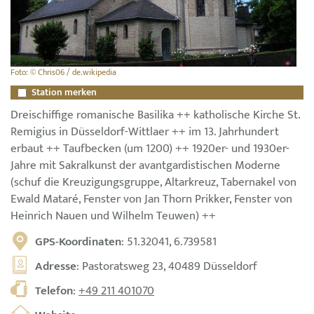
Foto: © Chris06 / de.wikipedia
Station merken
Dreischiffige romanische Basilika ++ katholische Kirche St.
Remigius in Düsseldorf-Wittlaer ++ im 13. Jahrhundert
erbaut ++ Taufbecken (um 1200) ++ 1920er- und 1930er-
Jahre mit Sakralkunst der avantgardistischen Moderne
(schuf die Kreuzigungsgruppe, Altarkreuz, Tabernakel von
Ewald Mataré, Fenster von Jan Thorn Prikker, Fenster von
Heinrich Nauen und Wilhelm Teuwen) ++
GPS-Koordinaten
: 51.32041, 6.739581
Adresse
: Pastoratsweg 23, 40489 Düsseldorf
Telefon
:
+49 211 401070