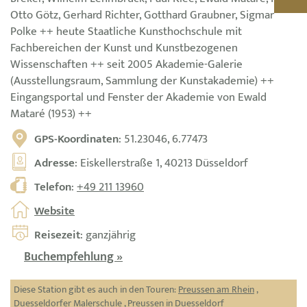
Otto Götz, Gerhard Richter, Gotthard Graubner, Sigmar
Polke ++ heute Staatliche Kunsthochschule mit
Fachbereichen der Kunst und Kunstbezogenen
Wissenschaften ++ seit 2005 Akademie-Galerie
(Ausstellungsraum, Sammlung der Kunstakademie) ++
Eingangsportal und Fenster der Akademie von Ewald
Mataré (1953) ++
GPS-Koordinaten
: 51.23046, 6.77473
Adresse
: Eiskellerstraße 1, 40213 Düsseldorf
Telefon
:
+49 211 13960
Website
Reisezeit
: ganzjährig
Buchempfehlung »
Diese Station gibt es auch in den Touren:
Preussen am Rhein
,
Duesseldorfer Malerschule
,
Preussen in Duesseldorf