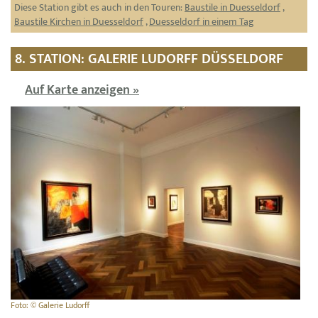
Diese Station gibt es auch in den Touren:
Baustile in Duesseldorf
,
Baustile Kirchen in Duesseldorf
,
Duesseldorf in einem Tag
8. STATION: GALERIE LUDORFF DÜSSELDORF
Auf Karte anzeigen »
Foto: © Galerie Ludorff