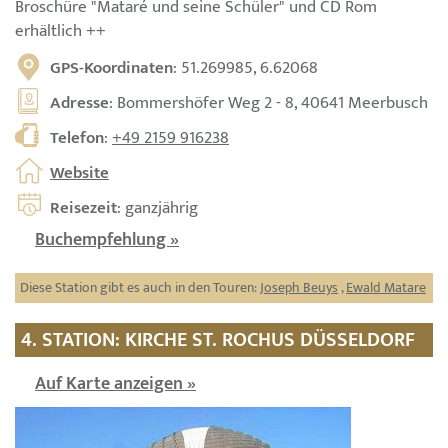
Broschüre "Mataré und seine Schüler" und CD Rom
erhältlich ++
GPS-Koordinaten
: 51.269985, 6.62068
Adresse
: Bommershöfer Weg 2 - 8, 40641 Meerbusch
Telefon
:
+49 2159 916238
Website
Reisezeit
: ganzjährig
Buchempfehlung »
Diese Station gibt es auch in den Touren:
Joseph Beuys
,
Ewald Matare
4. STATION: KIRCHE ST. ROCHUS DÜSSELDORF
Auf Karte anzeigen »