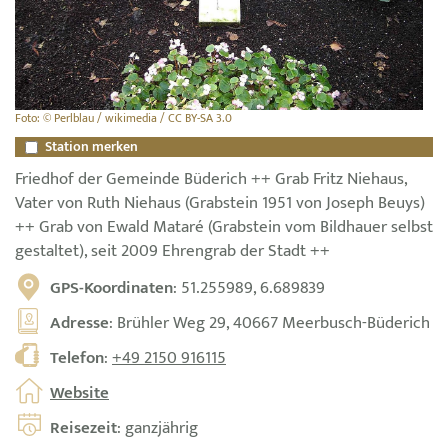
Foto: © Perlblau / wikimedia / CC BY-SA 3.0
Station merken
Friedhof der Gemeinde Büderich ++ Grab Fritz Niehaus,
Vater von Ruth Niehaus (Grabstein 1951 von Joseph Beuys)
++ Grab von Ewald Mataré (Grabstein vom Bildhauer selbst
gestaltet), seit 2009 Ehrengrab der Stadt ++
GPS-Koordinaten
: 51.255989, 6.689839
Adresse
: Brühler Weg 29, 40667 Meerbusch-Büderich
Telefon
:
+49 2150 916115
Website
Reisezeit
: ganzjährig