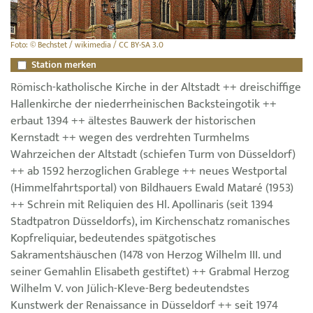
Foto: © Bechstet / wikimedia / CC BY-SA 3.0
Station merken
Römisch-katholische Kirche in der Altstadt ++ dreischiffige
Hallenkirche der niederrheinischen Backsteingotik ++
erbaut 1394 ++ ältestes Bauwerk der historischen
Kernstadt ++ wegen des verdrehten Turmhelms
Wahrzeichen der Altstadt (schiefen Turm von Düsseldorf)
++ ab 1592 herzoglichen Grablege ++ neues Westportal
(Himmelfahrtsportal) von Bildhauers Ewald Mataré (1953)
++ Schrein mit Reliquien des Hl. Apollinaris (seit 1394
Stadtpatron Düsseldorfs), im Kirchenschatz romanisches
Kopfreliquiar, bedeutendes spätgotisches
Sakramentshäuschen (1478 von Herzog Wilhelm III. und
seiner Gemahlin Elisabeth gestiftet) ++ Grabmal Herzog
Wilhelm V. von Jülich-Kleve-Berg bedeutendstes
Kunstwerk der Renaissance in Düsseldorf ++ seit 1974