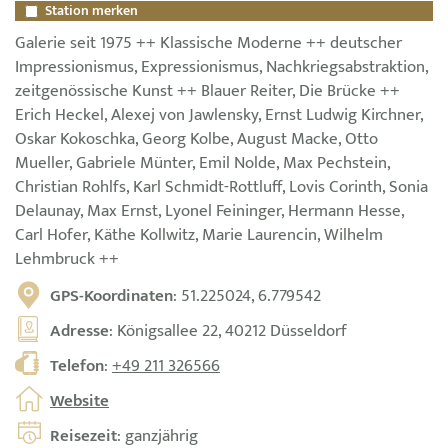
Station merken
Galerie seit 1975 ++ Klassische Moderne ++ deutscher
Impressionismus, Expressionismus, Nachkriegsabstraktion,
zeitgenössische Kunst ++ Blauer Reiter, Die Brücke ++
Erich Heckel, Alexej von Jawlensky, Ernst Ludwig Kirchner,
Oskar Kokoschka, Georg Kolbe, August Macke, Otto
Mueller, Gabriele Münter, Emil Nolde, Max Pechstein,
Christian Rohlfs, Karl Schmidt-Rottluff, Lovis Corinth, Sonia
Delaunay, Max Ernst, Lyonel Feininger, Hermann Hesse,
Carl Hofer, Käthe Kollwitz, Marie Laurencin, Wilhelm
Lehmbruck ++
GPS-Koordinaten
: 51.225024, 6.779542
Adresse
: Königsallee 22, 40212 Düsseldorf
Telefon
:
+49 211 326566
Website
Reisezeit
: ganzjährig