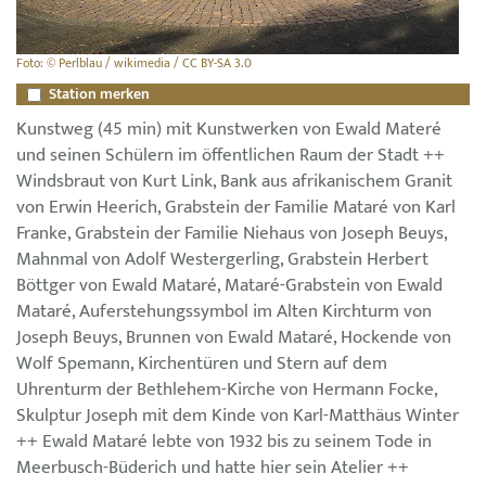
Foto: © Perlblau / wikimedia / CC BY-SA 3.0
Station merken
Kunstweg (45 min) mit Kunstwerken von Ewald Materé
und seinen Schülern im öffentlichen Raum der Stadt ++
Windsbraut von Kurt Link, Bank aus afrikanischem Granit
von Erwin Heerich, Grabstein der Familie Mataré von Karl
Franke, Grabstein der Familie Niehaus von Joseph Beuys,
Mahnmal von Adolf Westergerling, Grabstein Herbert
Böttger von Ewald Mataré, Mataré-Grabstein von Ewald
Mataré, Auferstehungssymbol im Alten Kirchturm von
Joseph Beuys, Brunnen von Ewald Mataré, Hockende von
Wolf Spemann, Kirchentüren und Stern auf dem
Uhrenturm der Bethlehem-Kirche von Hermann Focke,
Skulptur Joseph mit dem Kinde von Karl-Matthäus Winter
++ Ewald Mataré lebte von 1932 bis zu seinem Tode in
Meerbusch-Büderich und hatte hier sein Atelier ++