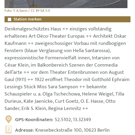
Foto: © A.Savin / CC BY-SA 3.0
Station merken
Denkmalgeschütztes Haus ++ einziges vollständig
erhaltenes Art-Déco-Theater Europas ++ Architekt Oskar
Kaufmann ++ zweigeschossiger Vorbau mit rundbogigen
Fenstern (blaue Verglasung von Hella Santarossa),
expressionistische Formenvielfalt innen, Intarsien von
César Klein, im Balkonbereich Szenen der Commedia
dell’arte ++ vor dem Theater Entenbrunnen von August
Gaul (1911) ++ 1922 eröffnet Theodor mit Gotthold Ephraim
Lessings Stück Miss Sara Sampson ++ bekannte
Schauspieler u. a. Olga Tschechowa, Helene Weigel, Tilla
Durieux, Käte Jaenicke, Curt Goetz, O. E. Hasse, Otto
Sander, Erik S. Klein, Regina Lemnitz ++
GPS-Koordinaten
: 52.5102, 13.32349
Adresse
: Knesebeckstraße 100, 10623 Berlin