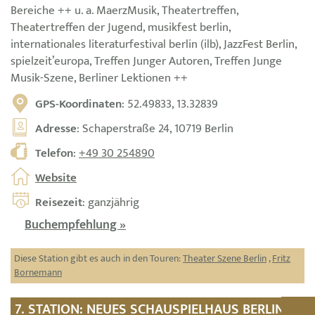
Bereiche ++ u. a. MaerzMusik, Theatertreffen,
Theatertreffen der Jugend, musikfest berlin,
internationales literaturfestival berlin (ilb), JazzFest Berlin,
spielzeit’europa, Treffen Junger Autoren, Treffen Junge
Musik-Szene, Berliner Lektionen ++
GPS-Koordinaten
: 52.49833, 13.32839
Adresse
: Schaperstraße 24, 10719 Berlin
Telefon
:
+49 30 254890
Website
Reisezeit
: ganzjährig
Buchempfehlung »
Diese Station gibt es auch in den Touren:
Theater Szene Berlin
,
Fritz
Bornemann
7. STATION: NEUES SCHAUSPIELHAUS BERLIN