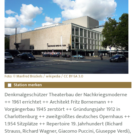
Foto: © Manfred Brückels / wikipedia / CC BY-SA 3.0
Station merken
Denkmalgeschützer Theaterbau der Nachkriegsmoderne
++ 1961 errichtet ++ Architekt Fritz Bornemann ++
Vorgängerbau 1945 zerstört ++ Gründungsjahr 1912 in
Charlottenburg ++ zweitgrößtes deutsches Opernhaus ++
1.954 Sitzplätze ++ Repertoire 19. Jahrhundert (Richard
Strauss, Richard Wagner, Giacomo Puccini, Giuseppe Verdi),