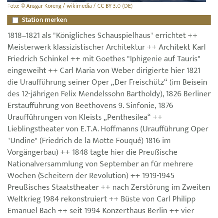
Foto: © Ansgar Koreng / wikimedia / CC BY 3.0 (DE)
Station merken
1818–1821 als "Königliches Schauspielhaus" errichtet ++
Meisterwerk klassizistischer Architektur ++ Architekt Karl
Friedrich Schinkel ++ mit Goethes "Iphigenie auf Tauris"
eingeweiht ++ Carl Maria von Weber dirigierte hier 1821
die Uraufführung seiner Oper „Der Freischütz“ (im Beisein
des 12-jährigen Felix Mendelssohn Bartholdy), 1826 Berliner
Erstaufführung von Beethovens 9. Sinfonie, 1876
Uraufführungen von Kleists „Penthesilea“ ++
Lieblingstheater von E.T.A. Hoffmanns (Uraufführung Oper
"Undine" (Friedrich de la Motte Fouqué) 1816 im
Vorgängerbau) ++ 1848 tagte hier die Preußische
Nationalversammlung von September an für mehrere
Wochen (Scheitern der Revolution) ++ 1919-1945
Preußisches Staatstheater ++ nach Zerstörung im Zweiten
Weltkrieg 1984 rekonstruiert ++ Büste von Carl Philipp
Emanuel Bach ++ seit 1994 Konzerthaus Berlin ++ vier