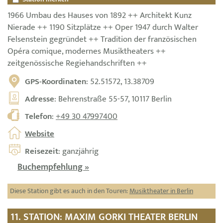
1966 Umbau des Hauses von 1892 ++ Architekt Kunz
Nierade ++ 1190 Sitzplätze ++ Oper 1947 durch Walter
Felsenstein gegründet ++ Tradition der französischen
Opéra comique, modernes Musiktheaters ++
zeitgenössische Regiehandschriften ++
GPS-Koordinaten
: 52.51572, 13.38709
Adresse
: Behrenstraße 55-57, 10117 Berlin
Telefon
:
+49 30 47997400
Website
Reisezeit
: ganzjährig
Buchempfehlung »
Diese Station gibt es auch in den Touren:
Musiktheater in Berlin
11. STATION: MAXIM GORKI THEATER BERLIN