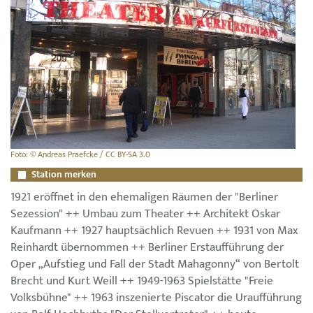
Foto: © Andreas Praefcke / CC BY-SA 3.0
Station merken
1921 eröffnet in den ehemaligen Räumen der "Berliner
Sezession" ++ Umbau zum Theater ++ Architekt Oskar
Kaufmann ++ 1927 hauptsächlich Revuen ++ 1931 von Max
Reinhardt übernommen ++ Berliner Erstaufführung der
Oper „Aufstieg und Fall der Stadt Mahagonny“ von Bertolt
Brecht und Kurt Weill ++ 1949-1963 Spielstätte "Freie
Volksbühne" ++ 1963 inszenierte Piscator die Uraufführung