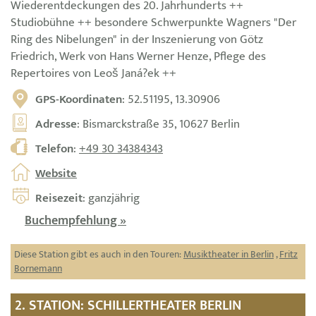
Wiederentdeckungen des 20. Jahrhunderts ++
Studiobühne ++ besondere Schwerpunkte Wagners "Der
Ring des Nibelungen" in der Inszenierung von Götz
Friedrich, Werk von Hans Werner Henze, Pflege des
Repertoires von Leoš Janá?ek ++
GPS-Koordinaten
: 52.51195, 13.30906
Adresse
: Bismarckstraße 35, 10627 Berlin
Telefon
:
+49 30 34384343
Website
Reisezeit
: ganzjährig
Buchempfehlung »
Diese Station gibt es auch in den Touren:
Musiktheater in Berlin
,
Fritz
Bornemann
2. STATION: SCHILLERTHEATER BERLIN