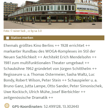
Foto: © rainer lück , cc by-sa 3.0
Station merken
Ehemals größtes Kino Berlins ++ 1928 errichtet ++
markanter Rundbau des WOGA-Komplexes im Stil der
Neuen Sachlichkeit ++ Architekt Erich Mendelsohn ++
1981 zum multifunktionalen Theater umgebaut ++
Schaubühne 1962 gründetet von Jürgen Schitthelm ++
Regisseure u. a. Thomas Ostermeier, Sasha Waltz, Luc
Bondy, Robert Wilson, Peter Stein ++ Schauspieler u. a.
Bruno Ganz, Jutta Lampe, Otto Sander, Peter Simonischek,
Uwe Kockisch, Ulrich Mühe, Josef Bierbichler ++
zeitgenössische Dramatik ++
GPS-Koordinaten
: 52.499128, 13.302443