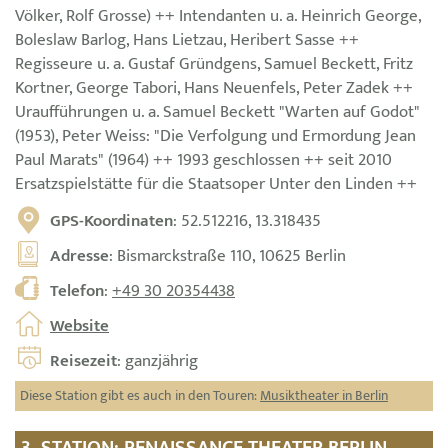
Völker, Rolf Grosse) ++ Intendanten u. a. Heinrich George,
Boleslaw Barlog, Hans Lietzau, Heribert Sasse ++
Regisseure u. a. Gustaf Gründgens, Samuel Beckett, Fritz
Kortner, George Tabori, Hans Neuenfels, Peter Zadek ++
Uraufführungen u. a. Samuel Beckett "Warten auf Godot"
(1953), Peter Weiss: "Die Verfolgung und Ermordung Jean
Paul Marats" (1964) ++ 1993 geschlossen ++ seit 2010
Ersatzspielstätte für die Staatsoper Unter den Linden ++
GPS-Koordinaten
: 52.512216, 13.318435
Adresse
: Bismarckstraße 110, 10625 Berlin
Telefon
:
+49 30 20354438
Website
Reisezeit
: ganzjährig
Diese Station gibt es auch in den Touren:
Musiktheater in Berlin