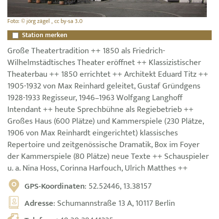
Foto: © jörg zägel , cc by-sa 3.0
Station merken
Große Theatertradition ++ 1850 als Friedrich-
Wilhelmstädtisches Theater eröffnet ++ Klassizistischer
Theaterbau ++ 1850 errichtet ++ Architekt Eduard Titz ++
1905-1932 von Max Reinhard geleitet, Gustaf Gründgens
1928-1933 Regisseur, 1946–1963 Wolfgang Langhoff
Intendant ++ heute Sprechbühne als Regiebetrieb ++
Großes Haus (600 Plätze) und Kammerspiele (230 Plätze,
1906 von Max Reinhardt eingerichtet) klassisches
Repertoire und zeitgenössische Dramatik, Box im Foyer
der Kammerspiele (80 Plätze) neue Texte ++ Schauspieler
u. a. Nina Hoss, Corinna Harfouch, Ulrich Matthes ++
GPS-Koordinaten
: 52.52446, 13.38157
Adresse
: Schumannstraße 13 A, 10117 Berlin