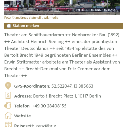
Foto: © anddreas steinhoff , wikimedia
Station merken
Theater am Schiffbauerdamm ++ Neobarocker Bau (1892)
++ Architekt Heinrich Seeling ++ eines der prächtigsten
Theater Deutschlands ++ seit 1954 Spielstätte des von
Bertolt Brecht 1949 begründeten Berliner Ensembles ++
Erwin Strittmatter arbeitete am Theater als Assistent von
Brecht ++ Brecht-Denkmal von Fritz Cremer vor dem
Theater ++
GPS-Koordinaten
: 52.522047, 13.385663
Adresse
: Bertolt-Brecht-Platz 1, 10117 Berlin
Telefon
:
+49 30 28408155
Website
Reisezeit
: ganzjährig