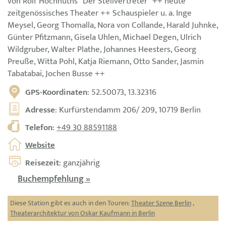
von Rolf Hochhuths "Der Stellvertreter" ++ heute
zeitgenössisches Theater ++ Schauspieler u. a. Inge
Meysel, Georg Thomalla, Nora von Collande, Harald Juhnke,
Günter Pfitzmann, Gisela Uhlen, Michael Degen, Ulrich
Wildgruber, Walter Plathe, Johannes Heesters, Georg
Preuße, Witta Pohl, Katja Riemann, Otto Sander, Jasmin
Tabatabai, Jochen Busse ++
GPS-Koordinaten
: 52.50073, 13.32316
Adresse
: Kurfürstendamm 206/ 209, 10719 Berlin
Telefon
:
+49 30 88591188
Website
Reisezeit
: ganzjährig
Buchempfehlung »
Diese Station gibt es auch in den Touren:
Theater Szene Berlin
,
Theaterarchitektur von Oskar Kaufmann in Berlin