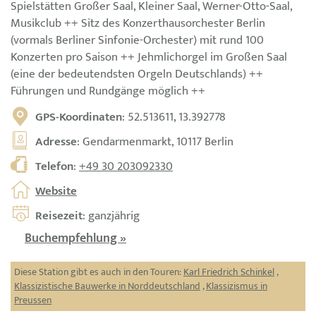
Spielstätten Großer Saal, Kleiner Saal, Werner-Otto-Saal,
Musikclub ++ Sitz des Konzerthausorchester Berlin
(vormals Berliner Sinfonie-Orchester) mit rund 100
Konzerten pro Saison ++ Jehmlichorgel im Großen Saal
(eine der bedeutendsten Orgeln Deutschlands) ++
Führungen und Rundgänge möglich ++
GPS-Koordinaten
: 52.513611, 13.392778
Adresse
: Gendarmenmarkt, 10117 Berlin
Telefon
:
+49 30 203092330
Website
Reisezeit
: ganzjährig
Buchempfehlung »
Diese Station gibt es auch in den Touren:
Karl Friedrich Schinkel
,
Klassizistische Bauwerke in Norddeutschland
,
Klassizismus in
Preussen