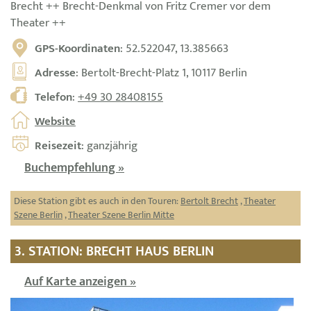
Brecht ++ Brecht-Denkmal von Fritz Cremer vor dem
Theater ++
GPS-Koordinaten
: 52.522047, 13.385663
Adresse
: Bertolt-Brecht-Platz 1, 10117 Berlin
Telefon
:
+49 30 28408155
Website
Reisezeit
: ganzjährig
Buchempfehlung »
Diese Station gibt es auch in den Touren:
Bertolt Brecht
,
Theater
Szene Berlin
,
Theater Szene Berlin Mitte
3. STATION: BRECHT HAUS BERLIN
Auf Karte anzeigen »