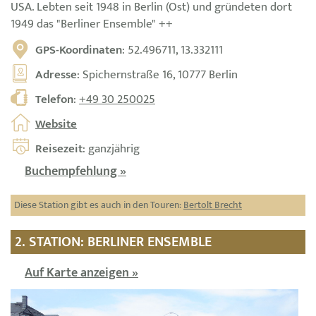
USA. Lebten seit 1948 in Berlin (Ost) und gründeten dort
1949 das "Berliner Ensemble" ++
GPS-Koordinaten
: 52.496711, 13.332111
Adresse
: Spichernstraße 16, 10777 Berlin
Telefon
:
+49 30 250025
Website
Reisezeit
: ganzjährig
Buchempfehlung »
Diese Station gibt es auch in den Touren:
Bertolt Brecht
2. STATION: BERLINER ENSEMBLE
Auf Karte anzeigen »