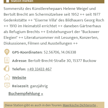
Station merken
Sommersitz des Künstlerehepaars Helene Weigel und
Bertolt Brecht am Schermützelsee seit 1952 ++ seit 1977
Gedenkstätte ++ "Eiserne Villa" des Bildhauers Georg Roch
++ 1910 im Heimatstil errichtet ++ daneben Gärtnerhaus
als Refugium Brechts ++ Entstehungsort der "Buckower
Elegien" ++ Literatursommer mit Lesungen, Konzerten,
Diskussionen, Filmen und Ausstellungen ++
GPS-Koordinaten
: 52.56706, 14.06338
Adresse
: Bertolt-Brecht-Straße 30, 15377 Buckow
Telefon
:
+49 33433 467
Website
Reisezeit
: ganzjährig
Buchempfehlung »
Diese Station gibt es auch in den Touren:
Maerkische Dichterorte
,