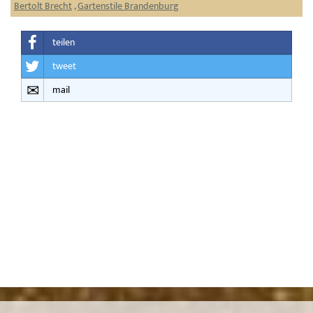
Bertolt Brecht
,
Gartenstile Brandenburg
teilen
tweet
mail