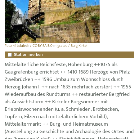
Foto: © Lokilech / CC-BY-SA-3.0-migrated / Burg Kirkel
Station merken
Mittelalterliche Reichsfeste, Höhenburg ++1075 als
Gaugrafenburg errichtet ++ 1410-1689 Herzöge von Pfalz-
Zweibrücken ++ 1596 Umbau zum Wohnschloss durch
Herzog Johann I. ++ nach 1635 mehrfach zerstört ++ 1955
Wiederaufbau des Rundturms ++ restaurierter Bergfried
als Aussichtsturm ++ Kirkeler Burgsommer mit
Erlebniswochenenden (u. a. Schmieden, Brotbacken,
Töpfern, Filzen nach mittelalterlichem Vorbild),
Mittelaltermarkt ++ Burg- und Heimatmuseum
(Ausstellung zu Geschichte und Archäologie des Ortes und