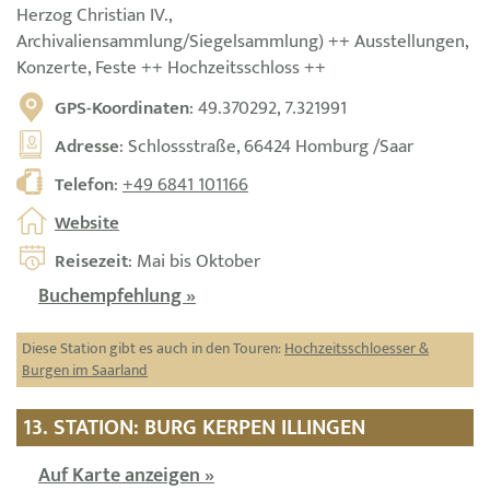
Herzog Christian IV.,
Archivaliensammlung/Siegelsammlung) ++ Ausstellungen,
Konzerte, Feste ++ Hochzeitsschloss ++
GPS-Koordinaten
: 49.370292, 7.321991
Adresse
: Schlossstraße, 66424 Homburg /Saar
Telefon
:
+49 6841 101166
Website
Reisezeit
: Mai bis Oktober
Buchempfehlung »
Diese Station gibt es auch in den Touren:
Hochzeitsschloesser &
Burgen im Saarland
13. STATION: BURG KERPEN ILLINGEN
Auf Karte anzeigen »