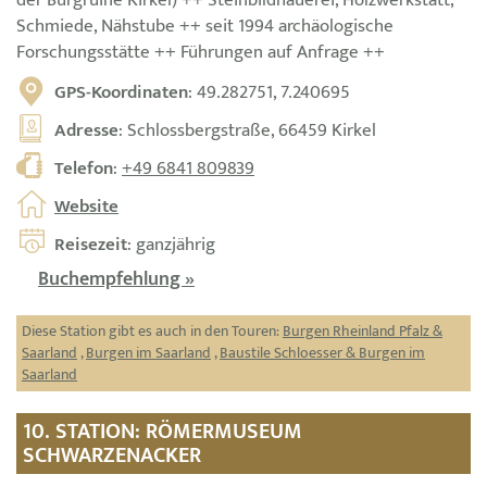
der Burgruine Kirkel) ++ Steinbildhauerei, Holzwerkstatt,
Schmiede, Nähstube ++ seit 1994 archäologische
Forschungsstätte ++ Führungen auf Anfrage ++
GPS-Koordinaten
: 49.282751, 7.240695
Adresse
: Schlossbergstraße, 66459 Kirkel
Telefon
:
+49 6841 809839
Website
Reisezeit
: ganzjährig
Buchempfehlung »
Diese Station gibt es auch in den Touren:
Burgen Rheinland Pfalz &
Saarland
,
Burgen im Saarland
,
Baustile Schloesser & Burgen im
Saarland
10. STATION: RÖMERMUSEUM
SCHWARZENACKER