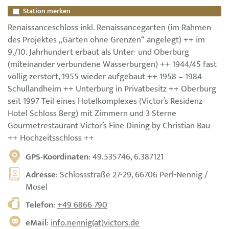
Station merken
Renaissanceschloss inkl. Renaissancegarten (im Rahmen
des Projektes „Gärten ohne Grenzen“ angelegt) ++ im
9./10. Jahrhundert erbaut als Unter- und Oberburg
(miteinander verbundene Wasserburgen) ++ 1944/45 fast
völlig zerstört, 1955 wieder aufgebaut ++ 1958 – 1984
Schullandheim ++ Unterburg in Privatbesitz ++ Oberburg
seit 1997 Teil eines Hotelkomplexes (Victor’s Residenz-
Hotel Schloss Berg) mit Zimmern und 3 Sterne
Gourmetrestaurant Victor’s Fine Dining by Christian Bau
++ Hochzeitsschloss ++
GPS-Koordinaten
: 49.535746, 6.387121
Adresse
: Schlossstraße 27-29, 66706 Perl-Nennig /
Mosel
Telefon
:
+49 6866 790
eMail
:
info.nennig(at)victors.de