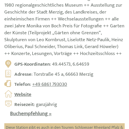
1980 regionalgeschichtliches Museum ++ Ausstellung zur
Geschichte der Stadt Merzig, des Landkreises, der
einheimischen Firmen ++ Wechselausstellungen ++ alle
zwei Jahre Monika von Boch Preis für Fotografie ++ Garten
der Künste (Teilprojekt „Gärten ohne Grenzen“,
Skulpturen von Leo Kornbrust, Liselotte Netz-Paulik, Heinz
Oliberius, Paul Schneider, Thomas Link, Gerard Höweler)
++ Konzerte, Lesungen, Vorträge ++ Hochzeitsschloss ++
GPS-Koordinaten
: 49.44573, 6.64659
Adresse
: Torstraße 45 a, 66663 Merzig
Telefon
:
+49 6861 793030
Website
Reisezeit
: ganzjährig
Buchempfehlung »
Diese Station gibt es auch in den Touren:
Schloesser Rheinland Pfalz &