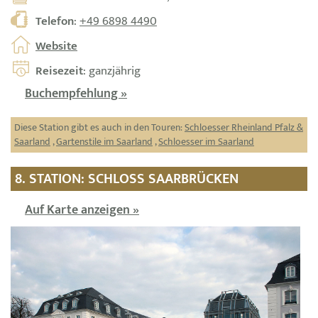
Telefon
:
+49 6898 4490
Website
Reisezeit
: ganzjährig
Buchempfehlung »
Diese Station gibt es auch in den Touren:
Schloesser Rheinland Pfalz &
Saarland
,
Gartenstile im Saarland
,
Schloesser im Saarland
8. STATION: SCHLOSS SAARBRÜCKEN
Auf Karte anzeigen »