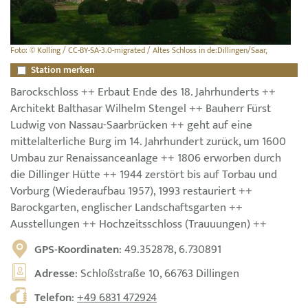
Foto: © Kolling / CC-BY-SA-3.0-migrated / Altes Schloss in de:Dillingen/Saar,
Station merken
Barockschloss ++ Erbaut Ende des 18. Jahrhunderts ++
Architekt Balthasar Wilhelm Stengel ++ Bauherr Fürst
Ludwig von Nassau-Saarbrücken ++ geht auf eine
mittelalterliche Burg im 14. Jahrhundert zurück, um 1600
Umbau zur Renaissanceanlage ++ 1806 erworben durch
die Dillinger Hütte ++ 1944 zerstört bis auf Torbau und
Vorburg (Wiederaufbau 1957), 1993 restauriert ++
Barockgarten, englischer Landschaftsgarten ++
Ausstellungen ++ Hochzeitsschloss (Trauuungen) ++
GPS-Koordinaten
: 49.352878, 6.730891
Adresse
: Schloßstraße 10, 66763 Dillingen
Telefon
:
+49 6831 472924