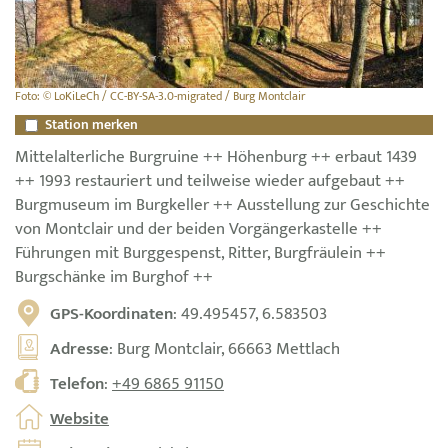
Foto: © LoKiLeCh / CC-BY-SA-3.0-migrated / Burg Montclair
Station merken
Mittelalterliche Burgruine ++ Höhenburg ++ erbaut 1439
++ 1993 restauriert und teilweise wieder aufgebaut ++
Burgmuseum im Burgkeller ++ Ausstellung zur Geschichte
von Montclair und der beiden Vorgängerkastelle ++
Führungen mit Burggespenst, Ritter, Burgfräulein ++
Burgschänke im Burghof ++
GPS-Koordinaten
: 49.495457, 6.583503
Adresse
: Burg Montclair, 66663 Mettlach
Telefon
:
+49 6865 91150
Website