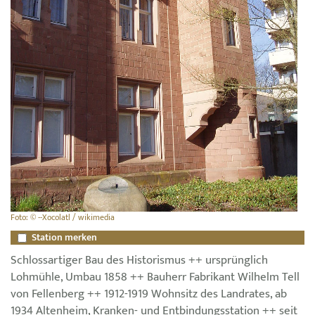
Foto: © --Xocolatl / wikimedia
Station merken
Schlossartiger Bau des Historismus ++ ursprünglich
Lohmühle, Umbau 1858 ++ Bauherr Fabrikant Wilhelm Tell
von Fellenberg ++ 1912-1919 Wohnsitz des Landrates, ab
1934 Altenheim, Kranken- und Entbindungsstation ++ seit