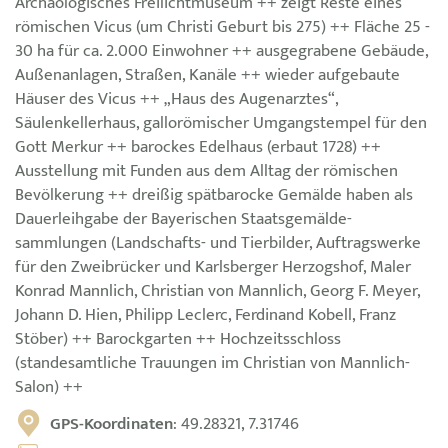
Archäologisches Freilichtmuseum ++ zeigt Reste eines
römischen Vicus (um Christi Geburt bis 275) ++ Fläche 25 -
30 ha für ca. 2.000 Einwohner ++ ausgegrabene Gebäude,
Außenanlagen, Straßen, Kanäle ++ wieder aufgebaute
Häuser des Vicus ++ „Haus des Augenarztes“,
Säulenkellerhaus, gallorömischer Umgangstempel für den
Gott Merkur ++ barockes Edelhaus (erbaut 1728) ++
Ausstellung mit Funden aus dem Alltag der römischen
Bevölkerung ++ dreißig spätbarocke Gemälde haben als
Dauerleihgabe der Bayerischen Staatsgemälde­
sammlungen (Landschafts- und Tierbilder, Auftragswerke
für den Zweibrücker und Karlsberger Herzogshof, Maler
Konrad Mannlich, Christian von Mannlich, Georg F. Meyer,
Johann D. Hien, Philipp Leclerc, Ferdinand Kobell, Franz
Stöber) ++ Barockgarten ++ Hochzeitsschloss
(standesamtliche Trauungen im Christian von Mannlich-
Salon) ++
GPS-Koordinaten
: 49.28321, 7.31746