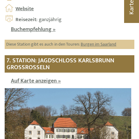
Karte
Website
Reisezeit
: ganzjährig
Buchempfehlung »
Diese Station gibt es auch in den Touren:
Burgen im Saarland
7. STATION: JAGDSCHLOSS KARLSBRUNN
GROSSROSSELN
Auf Karte anzeigen »