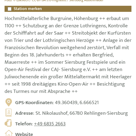
Foto: © Lokilech / CC-BY-SA-3.0-migrated / Siersburg Außenmauer
Station merken
Hochmittelalterliche Burgruine, Höhenburg ++ erbaut um
1100 ++ Schutzburg an der Grenze Lothringens, Kontrolle
der Schifffahrt auf der Saar ++ Streitobjekt der Kurfürsten
von Trier und der Lothringischen Herzöge ++ Anlage in der
Französischen Revolution weitgehend zerstört, Verfall mit
Beginn des 18. Jahrhunderts ++ erhalten Bergfried,
Mauerreste ++ im Sommer Siersburg Festspiele und ein
Open-Air Festival der CAJ- Siersburg e.V. ++ am letzten
Juliwochenende ein großer Mittelaltermarkt mit Heerlager
++ seit 1998 dreitägiges Kino-Open-Air ++ Besichtigung
des Turmes nur mit Absprache ++
GPS-Koordinaten
: 49.360439, 6.666521
Adresse
: St. Nikolaushof, 66780 Rehlingen-Siersburg
Telefon
:
+49 6835 2663
Website