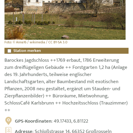
Foto: © Anna16 / wikimedia / CC BY-SA 3.0
Station merken
Barockes Jagdschloss ++1769 erbaut, 1786 Erweiterung
zum dreiflügeligen Gebäude ++ Forstgarten 1,2 ha (Anlage
des 19. Jahrhunderts, teilweise englischer
Landschaftsgarten, alter Baumbestand mit exotischen
Pflanzen, 2008 neu gestaltet, ergänzt um Stauden- und
Zierpflanzenbilder) ++ Büroräume, Mietwohnung,
SchlossCafé Karlsbrunn ++ Hochzeitsschloss (Trauzimmer)
++
GPS-Koordinaten
: 49.17433, 6.81122
Adresse
: Schloßstrasse 14, 66352 Großrosseln