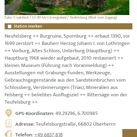
Foto: © Lokilech / CC-BY-SA-3.0-migrated / Teufelsburg (Blick vom Zugang)
Station merken
Neufelsberg ++ Burgruine, Spornburg ++ erbaut 1390, vor
1699 zerstört ++ Bauherr Herzog Johann I. von Lothringen
++ Vorburg, Altes Schloss, Unterburg (Hauptburg) ++
Hauptburg 1968 wieder aufgebaut, 2010 restauriert ++
kleines Museum (Führung nach Voranmeldung) ++
Ausstellungen mit Grabungs-Funden, Werkzeuge,
Gebrauchsgegenstände aus den Sandsteinbrüchen vom
Schlossberg, Versteinerungen (Trias), Mineralien aus
Felsberg ++ beliebtes Ausflugsziel ++ Rittersage von der
Teufelsburg ++
GPS-Koordinaten
: 49.29296, 6.700985
Adresse
: Teufelsburgstraße, 66802 Überherrn
Telefon
:
+49 6837 818