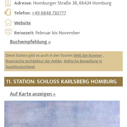
Adresse
: Homburger Straße 38, 66424 Homburg
Telefon
:
+49 6848 730777
Website
Reisezeit
: Februar bis November
Buchempfehlung »
Diese Station gibt es auch in den Touren:
Welt der Roemer
,
Roemische Architektur der Antike
,
Keltische Besiedlung in
Sueddeutschland
11. STATION: SCHLOSS KARLSBERG HOMBURG
Auf Karte anzeigen »