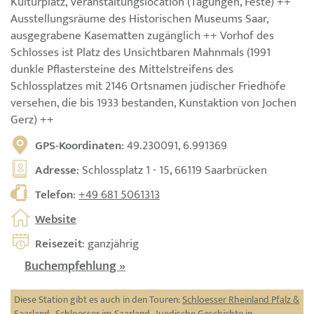
Kulturplatz, Veranstaltungslocation (Tagungen, Feste) ++
Ausstellungsräume des Historischen Museums Saar,
ausgegrabene Kasematten zugänglich ++ Vorhof des
Schlosses ist Platz des Unsichtbaren Mahnmals (1991
dunkle Pflastersteine des Mittelstreifens des
Schlossplatzes mit 2146 Ortsnamen jüdischer Friedhöfe
versehen, die bis 1933 bestanden, Kunstaktion von Jochen
Gerz) ++
GPS-Koordinaten
: 49.230091, 6.991369
Adresse
: Schlossplatz 1 - 15, 66119 Saarbrücken
Telefon
:
+49 681 5061313
Website
Reisezeit
: ganzjährig
Buchempfehlung »
Diese Station gibt es auch in den Touren:
Schloesser Rheinland Pfalz &
Saarland
,
Schloesser im Saarland
,
Juedische Geschichte in