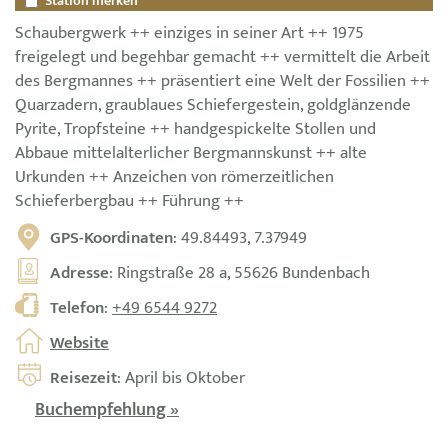
Station merken
Schaubergwerk ++ einziges in seiner Art ++ 1975
freigelegt und begehbar gemacht ++ vermittelt die Arbeit
des Bergmannes ++ präsentiert eine Welt der Fossilien ++
Quarzadern, graublaues Schiefergestein, goldglänzende
Pyrite, Tropfsteine ++ handgespickelte Stollen und
Abbaue mittelalterlicher Bergmannskunst ++ alte
Urkunden ++ Anzeichen von römerzeitlichen
Schieferbergbau ++ Führung ++
GPS-Koordinaten
: 49.84493, 7.37949
Adresse
: Ringstraße 28 a, 55626 Bundenbach
Telefon
:
+49 6544 9272
Website
Reisezeit
: April bis Oktober
Buchempfehlung »