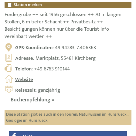
Station merken
Fördergrube ++ seit 1956 geschlossen ++ 70 m langen
Stollen, 6 m tiefer Schacht ++ Privatbesitz ++
Besichtigungen können nur über die Tourist-Info
vereinbart werden ++
GPS-Koordinaten
: 49.94283, 7.406363
Adresse
: Marktplatz, 55481 Kirchberg
Telefon
:
+49 6763 910144
Website
Reisezeit
: ganzjährig
Buchempfehlung »
Diese Station gibt es auch in den Touren:
Naturwissen im Hunsrueck
,
Geologie im Hunsrueck