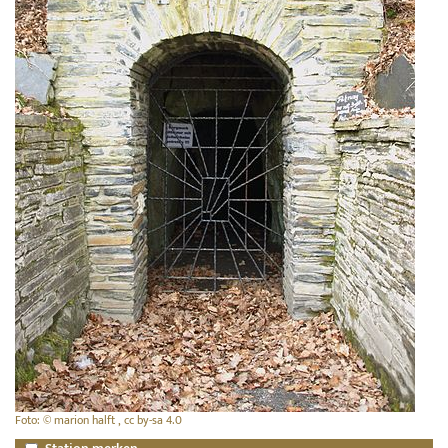
Foto: © marion halft , cc by-sa 4.0