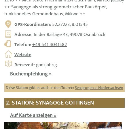
2010 ++ Architekten Hermann Zvi Guttmann, Alfred Jacoby
++ Synagoge als streng geometrischer Baukörper,
funktionelles Gemeindehaus, Mikwe ++
GPS-Koordinaten
: 52.27223, 8.01545
Adresse
: In der Barlage 43, 49078 Osnabrück
Telefon
:
+49 541 4041582
Website
Reisezeit
: ganzjährig
Buchempfehlung »
Diese Station gibt es auch in den Touren:
Synagogen in Niedersachsen
2. STATION: SYNAGOGE GÖTTINGEN
Auf Karte anzeigen »