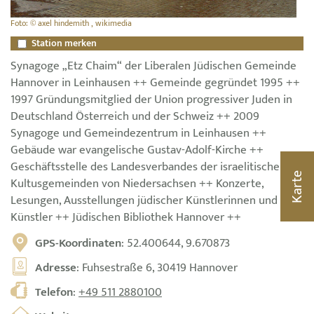
Foto: © axel hindemith , wikimedia
Station merken
Synagoge „Etz Chaim“ der Liberalen Jüdischen Gemeinde
Hannover in Leinhausen ++ Gemeinde gegründet 1995 ++
1997 Gründungsmitglied der Union progressiver Juden in
Deutschland Österreich und der Schweiz ++ 2009
Synagoge und Gemeindezentrum in Leinhausen ++
Gebäude war evangelische Gustav-Adolf-Kirche ++
Geschäftsstelle des Landesverbandes der israelitischen
Karte
Kultusgemeinden von Niedersachsen ++ Konzerte,
Lesungen, Ausstellungen jüdischer Künstlerinnen und
Künstler ++ Jüdischen Bibliothek Hannover ++
GPS-Koordinaten
: 52.400644, 9.670873
Adresse
: Fuhsestraße 6, 30419 Hannover
Telefon
:
+49 511 2880100