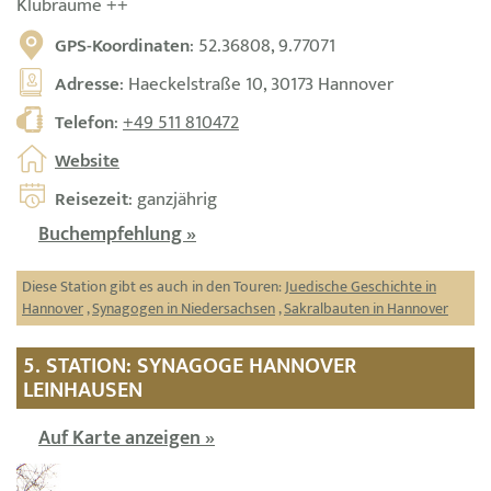
Klubräume ++
GPS-Koordinaten
: 52.36808, 9.77071
Adresse
: Haeckelstraße 10, 30173 Hannover
Telefon
:
+49 511 810472
Website
Reisezeit
: ganzjährig
Buchempfehlung »
Diese Station gibt es auch in den Touren:
Juedische Geschichte in
Hannover
,
Synagogen in Niedersachsen
,
Sakralbauten in Hannover
5. STATION: SYNAGOGE HANNOVER
LEINHAUSEN
Auf Karte anzeigen »