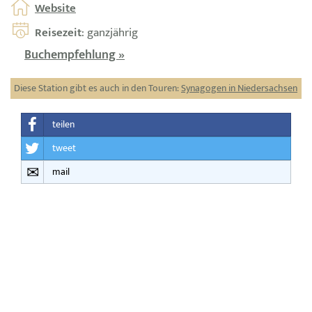
Website
Reisezeit
: ganzjährig
Buchempfehlung »
Diese Station gibt es auch in den Touren:
Synagogen in Niedersachsen
teilen
tweet
mail