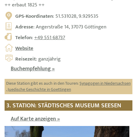
++ erbaut 1825 ++
GPS-Koordinaten
: 51.531028, 9.929535
Adresse
: Angerstraße 14, 37073 Göttingen
Telefon
:
+49 551 68737
Website
Reisezeit
: ganzjährig
Buchempfehlung »
Diese Station gibt es auch in den Touren:
Synagogen in Niedersachsen
,
Juedische Geschichte in Goettingen
3. STATION: STÄDTISCHES MUSEUM SEESEN
Auf Karte anzeigen »