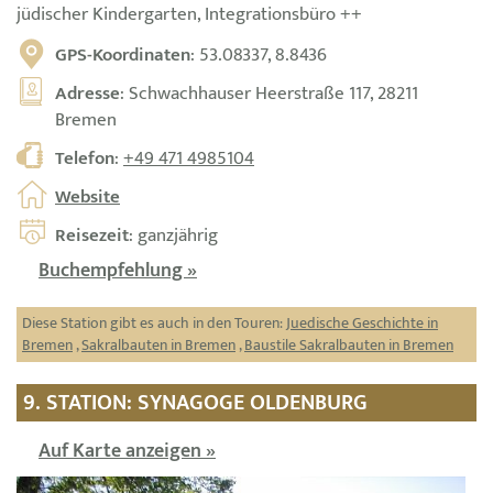
jüdischer Kindergarten, Integrationsbüro ++
GPS-Koordinaten
: 53.08337, 8.8436
Adresse
: Schwachhauser Heerstraße 117, 28211
Bremen
Telefon
:
+49 471 4985104
Website
Reisezeit
: ganzjährig
Buchempfehlung »
Diese Station gibt es auch in den Touren:
Juedische Geschichte in
Bremen
,
Sakralbauten in Bremen
,
Baustile Sakralbauten in Bremen
9. STATION: SYNAGOGE OLDENBURG
Auf Karte anzeigen »