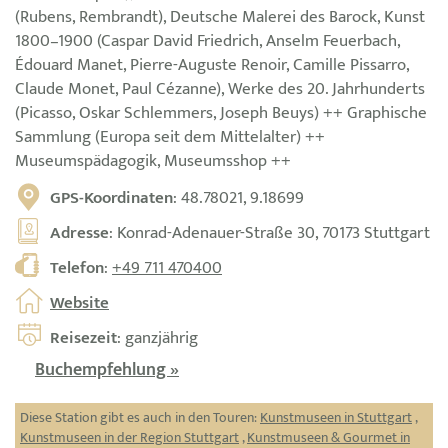
(Rubens, Rembrandt), Deutsche Malerei des Barock, Kunst
1800–1900 (Caspar David Friedrich, Anselm Feuerbach,
Édouard Manet, Pierre-Auguste Renoir, Camille Pissarro,
Claude Monet, Paul Cézanne), Werke des 20. Jahrhunderts
(Picasso, Oskar Schlemmers, Joseph Beuys) ++ Graphische
Sammlung (Europa seit dem Mittelalter) ++
Museumspädagogik, Museumsshop ++
GPS-Koordinaten
: 48.78021, 9.18699
Adresse
: Konrad-Adenauer-Straße 30, 70173 Stuttgart
Telefon
:
+49 711 470400
Website
Reisezeit
: ganzjährig
Buchempfehlung »
Diese Station gibt es auch in den Touren:
Kunstmuseen in Stuttgart
,
Kunstmuseen in der Region Stuttgart
,
Kunstmuseen & Gourmet in