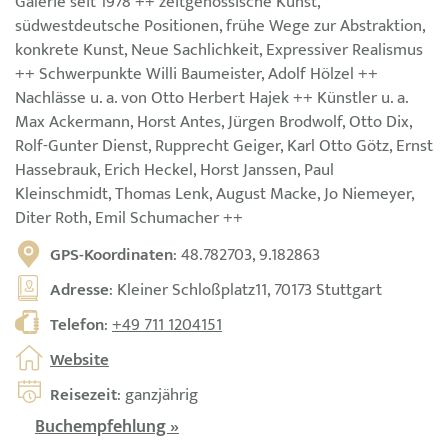
Galerie seit 1978 ++ zeitgenössische Kunst,
südwestdeutsche Positionen, frühe Wege zur Abstraktion,
konkrete Kunst, Neue Sachlichkeit, Expressiver Realismus
++ Schwerpunkte Willi Baumeister, Adolf Hölzel ++
Nachlässe u. a. von Otto Herbert Hajek ++ Künstler u. a.
Max Ackermann, Horst Antes, Jürgen Brodwolf, Otto Dix,
Rolf-Gunter Dienst, Rupprecht Geiger, Karl Otto Götz, Ernst
Hassebrauk, Erich Heckel, Horst Janssen, Paul
Kleinschmidt, Thomas Lenk, August Macke, Jo Niemeyer,
Diter Roth, Emil Schumacher ++
GPS-Koordinaten
: 48.782703, 9.182863
Adresse
: Kleiner Schloßplatz11, 70173 Stuttgart
Telefon
:
+49 711 1204151
Website
Reisezeit
: ganzjährig
Buchempfehlung »