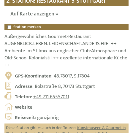
2. STATION: RESTAURANT 5 STUTTGART
Auf Karte anzeigen »
Station merken
Außergewöhnliches Gourmet-Restaurant
AUGENBLICK.LEBEN. LEIDENSCHAFT.ANDERS.FREI ++
Ambiente im Stilmix aus englischer Club-Atmosphäre und
Old-School Kolonialstil ++ exzellente internationale Küche
++
GPS-Koordinaten
: 48.78017, 9.17804
Adresse
: Bolzstraße 8, 70173 Stuttgart
Telefon
:
+49 711 65557011
Website
Reisezeit
: ganzjährig
Diese Station gibt es auch in den Touren:
Kunstmuseen & Gourmet in