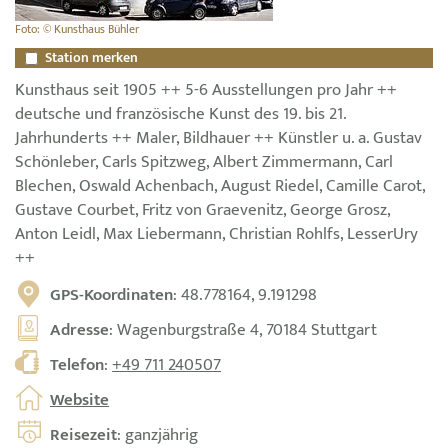
Foto: © Kunsthaus Bühler
Station merken
Kunsthaus seit 1905 ++ 5-6 Ausstellungen pro Jahr ++
deutsche und französische Kunst des 19. bis 21.
Jahrhunderts ++ Maler, Bildhauer ++ Künstler u. a. Gustav
Schönleber, Carls Spitzweg, Albert Zimmermann, Carl
Blechen, Oswald Achenbach, August Riedel, Camille Carot,
Gustave Courbet, Fritz von Graevenitz, George Grosz,
Anton Leidl, Max Liebermann, Christian Rohlfs, LesserUry
++
GPS-Koordinaten
: 48.778164, 9.191298
Adresse
: Wagenburgstraße 4, 70184 Stuttgart
Telefon
:
+49 711 240507
Website
Reisezeit
: ganzjährig