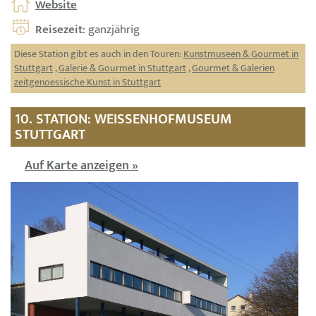
Website
Reisezeit
: ganzjährig
Diese Station gibt es auch in den Touren:
Kunstmuseen & Gourmet in
Stuttgart
,
Galerie & Gourmet in Stuttgart
,
Gourmet & Galerien
zeitgenoessische Kunst in Stuttgart
10. STATION: WEISSENHOFMUSEUM
STUTTGART
Auf Karte anzeigen »