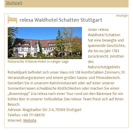
Stuttgart
relexa Waldhotel Schatten Stuttgart
Unser relexa
Waldhotel Schatten
hat eine bewegte und
spannende Geschichte,
die bis ins Jahr 1783
zurückreicht. Inmitten
Historische 4-Sterne-Hotel in ruhiger Lage
des
Naturschutzgebiets
Rotwildpark befindet sich unser Haus mit 138 komfortablen Zimmern, 10
Veranstaltungsräumen und einem großen Sauna- und Fitnessbereich.
Genießen Sie in unserem Kaminrestaurant oder auf einer unserer
Sonnenterrassen schwäbische Köstlichkeiten oder machen Sie einen
„Boxenstopp“ à la relexa nach einer Tour rund um den Bärensee für ein
kühles Bier in unserer Solitudebar. Das relexa- Team freut sich auf Ihren
Besuch.
Adresse: Magstadter Str. 2-4, 70569 Stuttgart
Telefon: +49 711 68670
Internet:
Website