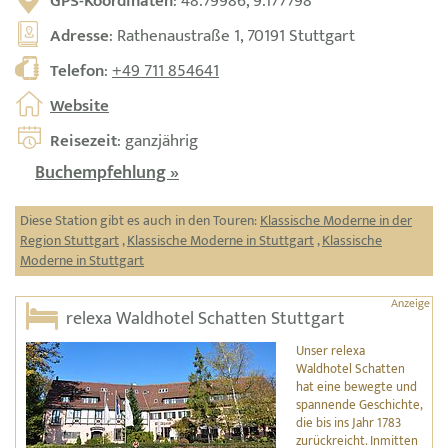
GPS-Koordinaten
: 48.79986, 9.177798
Adresse
: Rathenaustraße 1, 70191 Stuttgart
Telefon
:
+49 711 854641
Website
Reisezeit
: ganzjährig
Buchempfehlung »
Diese Station gibt es auch in den Touren:
Klassische Moderne in der
Region Stuttgart
,
Klassische Moderne in Stuttgart
,
Klassische
Moderne in Stuttgart
relexa Waldhotel Schatten Stuttgart
Unser relexa
Waldhotel Schatten
hat eine bewegte und
spannende Geschichte,
die bis ins Jahr 1783
zurückreicht. Inmitten