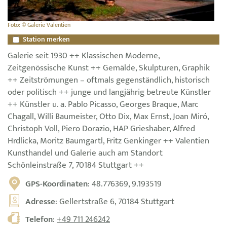
Foto: © Galerie Valentien
Station merken
Galerie seit 1930 ++ Klassischen Moderne,
Zeitgenössische Kunst ++ Gemälde, Skulpturen, Graphik
++ Zeitströmungen – oftmals gegenständlich, historisch
oder politisch ++ junge und langjährig betreute Künstler
++ Künstler u. a. Pablo Picasso, Georges Braque, Marc
Chagall, Willi Baumeister, Otto Dix, Max Ernst, Joan Miró,
Christoph Voll, Piero Dorazio, HAP Grieshaber, Alfred
Hrdlicka, Moritz Baumgartl, Fritz Genkinger ++ Valentien
Kunsthandel und Galerie auch am Standort
Schönleinstraße 7, 70184 Stuttgart ++
GPS-Koordinaten
: 48.776369, 9.193519
Adresse
: Gellertstraße 6, 70184 Stuttgart
Telefon
:
+49 711 246242