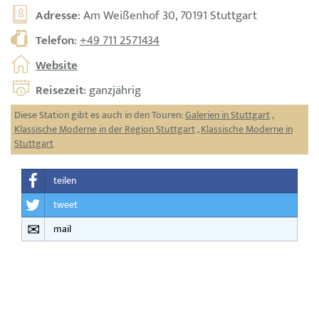
Adresse
: Am Weißenhof 30, 70191 Stuttgart
Telefon
:
+49 711 2571434
Website
Reisezeit
: ganzjährig
Diese Station gibt es auch in den Touren:
Galerien in Stuttgart
,
Klassische Moderne in der Region Stuttgart
,
Klassische Moderne in
Stuttgart
teilen
tweet
mail