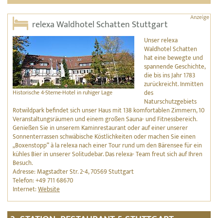
relexa Waldhotel Schatten Stuttgart
Unser relexa
Waldhotel Schatten
hat eine bewegte und
spannende Geschichte,
die bis ins Jahr 1783
zurückreicht. Inmitten
Historische 4-Sterne-Hotel in ruhiger Lage
des
Naturschutzgebiets
Rotwildpark befindet sich unser Haus mit 138 komfortablen Zimmern, 10
Veranstaltungsräumen und einem großen Sauna- und Fitnessbereich.
Genießen Sie in unserem Kaminrestaurant oder auf einer unserer
Sonnenterrassen schwäbische Köstlichkeiten oder machen Sie einen
„Boxenstopp“ à la relexa nach einer Tour rund um den Bärensee für ein
kühles Bier in unserer Solitudebar. Das relexa- Team freut sich auf Ihren
Besuch.
Adresse: Magstadter Str. 2-4, 70569 Stuttgart
Telefon: +49 711 68670
Internet:
Website