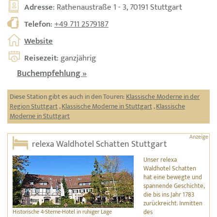
Adresse
: Rathenaustraße 1 - 3, 70191 Stuttgart
Telefon
:
+49 711 2579187
Website
Reisezeit
: ganzjährig
Buchempfehlung »
Diese Station gibt es auch in den Touren:
Klassische Moderne in der
Region Stuttgart
,
Klassische Moderne in Stuttgart
,
Klassische
Moderne in Stuttgart
relexa Waldhotel Schatten Stuttgart
Unser relexa
Waldhotel Schatten
hat eine bewegte und
spannende Geschichte,
die bis ins Jahr 1783
zurückreicht. Inmitten
Historische 4-Sterne-Hotel in ruhiger Lage
des