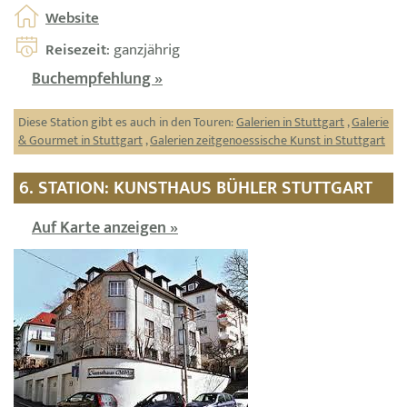
Website
Reisezeit
: ganzjährig
Buchempfehlung »
Diese Station gibt es auch in den Touren:
Galerien in Stuttgart
,
Galerie
& Gourmet in Stuttgart
,
Galerien zeitgenoessische Kunst in Stuttgart
6. STATION: KUNSTHAUS BÜHLER STUTTGART
Auf Karte anzeigen »