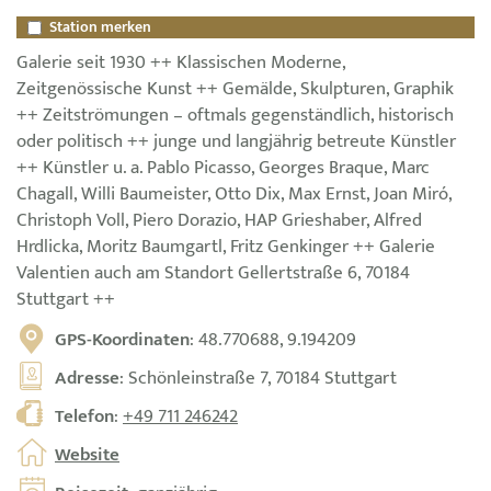
Station merken
Galerie seit 1930 ++ Klassischen Moderne,
Zeitgenössische Kunst ++ Gemälde, Skulpturen, Graphik
++ Zeitströmungen – oftmals gegenständlich, historisch
oder politisch ++ junge und langjährig betreute Künstler
++ Künstler u. a. Pablo Picasso, Georges Braque, Marc
Chagall, Willi Baumeister, Otto Dix, Max Ernst, Joan Miró,
Christoph Voll, Piero Dorazio, HAP Grieshaber, Alfred
Hrdlicka, Moritz Baumgartl, Fritz Genkinger ++ Galerie
Valentien auch am Standort Gellertstraße 6, 70184
Stuttgart ++
GPS-Koordinaten
: 48.770688, 9.194209
Adresse
: Schönleinstraße 7, 70184 Stuttgart
Telefon
:
+49 711 246242
Website