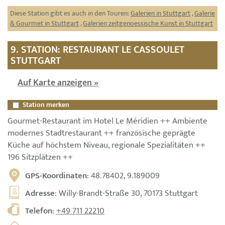
Diese Station gibt es auch in den Touren:
Galerien in Stuttgart
,
Galerie
& Gourmet in Stuttgart
,
Galerien zeitgenoessische Kunst in Stuttgart
9. STATION: RESTAURANT LE CASSOULET
STUTTGART
Auf Karte anzeigen »
Station merken
Gourmet-Restaurant im Hotel Le Méridien ++ Ambiente
modernes Stadtrestaurant ++ französische geprägte
Küche auf höchstem Niveau, regionale Spezialitäten ++
196 Sitzplätzen ++
GPS-Koordinaten
: 48.78402, 9.189009
Adresse
: Willy-Brandt-Straße 30, 70173 Stuttgart
Telefon
:
+49 711 22210