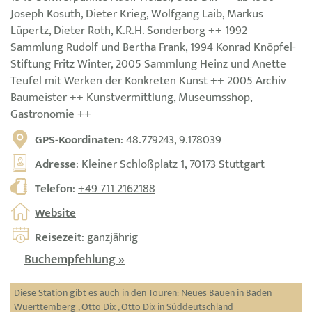
Joseph Kosuth, Dieter Krieg, Wolfgang Laib, Markus
Lüpertz, Dieter Roth, K.R.H. Sonderborg ++ 1992
Sammlung Rudolf und Bertha Frank, 1994 Konrad Knöpfel-
Stiftung Fritz Winter, 2005 Sammlung Heinz und Anette
Teufel mit Werken der Konkreten Kunst ++ 2005 Archiv
Baumeister ++ Kunstvermittlung, Museumsshop,
Gastronomie ++
GPS-Koordinaten
: 48.779243, 9.178039
Adresse
: Kleiner Schloßplatz 1, 70173 Stuttgart
Telefon
:
+49 711 2162188
Website
Reisezeit
: ganzjährig
Buchempfehlung »
Diese Station gibt es auch in den Touren:
Neues Bauen in Baden
Wuerttemberg
,
Otto Dix
,
Otto Dix in Süddeutschland