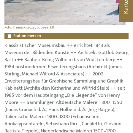
Karte
Foto: © mussklprozz , cc by-sa 3.0
Station merken
Klassizistischer Museumsbau ++ errichtet 1843 als
Museum der Bildenden Künste ++ Architekt Gottlob Georg
Barth ++ Bauherr König Wilhelm I. von Württemberg ++
1984 postmodernen Erweiterungsbaus (Architekt James
Stirling, Michael Wilford & Associates) ++ 2002
Erweiterungsbau für Graphische Sammlung und Graphik-
Kabinett (Architekten Katharina und Wilfrid Steib) ++ seit
1985 vor dem Haupteingang „Die Liegende“ von Henry
Moore ++ Sammlungen Altdeutsche Malerei 1300–1550
(Lucas Cranach d. Ä., Hans Holbein d. Ä., Jerg Ratgeb),
Italienische Malerei 1300–1800 (Erbachschen
Apokalypsentafeln, Sebastiano Ricci, Canaletto, Giovanni
Battista Tiepolo), Niederländische Malerei 1500–1700