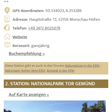
++
GPS-Koordinaten
: 50.534023, 6.253286
Adresse
: Hauptstraße 72, 52156 Monschau-Höfen
Telefon
:
+49 2472 8025079
Website
Reisezeit
: ganzjährig
Buchempfehlung »
Diese Station gibt es auch in den Touren:
Naturwissen in der Eifel
,
Naturpark Hohes Venn Eifel
,
Botanik in der Eifel
2. STATION: NATIONALPARK TOR GEMÜND
Auf Karte anzeigen »