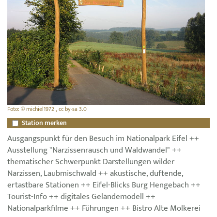
Foto: © michiel1972 , cc by-sa 3.0
Station merken
Ausgangspunkt für den Besuch im Nationalpark Eifel ++
Ausstellung "Narzissenrausch und Waldwandel" ++
thematischer Schwerpunkt Darstellungen wilder
Narzissen, Laubmischwald ++ akustische, duftende,
ertastbare Stationen ++ Eifel-Blicks Burg Hengebach ++
Tourist-Info ++ digitales Geländemodell ++
Nationalparkfilme ++ Führungen ++ Bistro Alte Molkerei