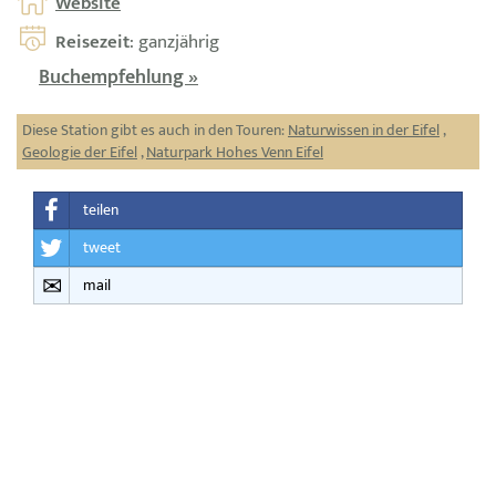
Website
Reisezeit
: ganzjährig
Buchempfehlung »
Diese Station gibt es auch in den Touren:
Naturwissen in der Eifel
,
Geologie der Eifel
,
Naturpark Hohes Venn Eifel
teilen
tweet
mail