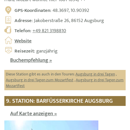
GPS-Koordinaten
: 48.3697, 10.90392
Adresse
: Jakoberstraße 26, 86152 Augsburg
Telefon
:
+49 821 3198810
Website
Reisezeit
: ganzjährig
Buchempfehlung »
Diese Station gibt es auch in den Touren:
Augsburg in drei Tagen
,
Augsburg in drei Tagen zum Mozartfest
,
Augsburg in drei Tagen zum
Mozartfest
9. STATION: BARFÜSSERKIRCHE AUGSBURG
Auf Karte anzeigen »