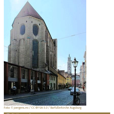
Foto: © joergens.mi / CC-BY-SA-3.0 / Barfüßerkirche Augsburg