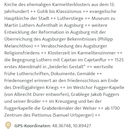
Kirche des ehemaligen Karmeliterklosters aus dem 13.
Jahrhundert ++ Gotik bis Klassizismus ++ evangelische
Hauptkirche der Stadt ++ Lutherstiege ++ Museum zu
Martin Luthers Aufenthalt in Augsburg ++ weitere
Entwicklung der Reformation in Augsburg mit der
Überreichung des Augsburger Bekenntnisses (Philipp
Melanchthon) ++ Verabschiedung des Augsburger
Religionsfriedens ++ Klosterzeit im Karmelitenzimmer ++
die Begegnung Luthers mit Cajetan im Cajetanflur ++ 1525
erstes Abendmahl in „beiderlei Gestalt“ ++ wertvolle
frühe Lutherschriften, Dokumente, Gemälde ++
Friedensengel erinnert an den Friedensschluss am Ende
des Dreißigjährigen Kriegs ++ im Westchor Fugger-Kapelle
(von Albrecht Dürer entworfen), Grablege Jakob Fuggers
und seiner Brüder ++ im Kreuzgang und bei der
Fuggerkapelle die Grabdenkmäler der Welser ++ ab 1730
Zentrum des Pietismus (Samuel Urlsperger) ++
GPS-Koordinaten
: 48.36748, 10.89427