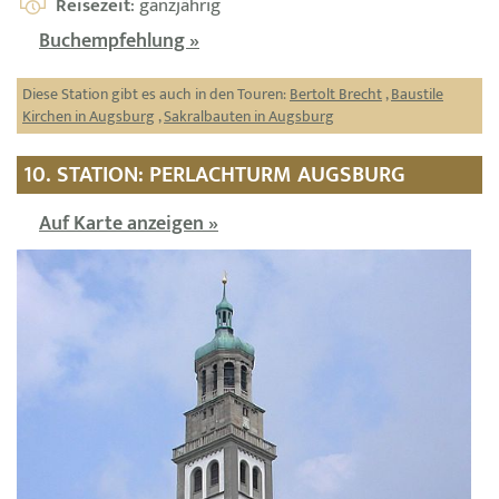
Reisezeit
: ganzjährig
Buchempfehlung »
Diese Station gibt es auch in den Touren:
Bertolt Brecht
,
Baustile
Kirchen in Augsburg
,
Sakralbauten in Augsburg
10. STATION: PERLACHTURM AUGSBURG
Auf Karte anzeigen »