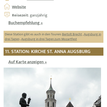
Website
Reisezeit
: ganzjährig
Buchempfehlung »
Diese Station gibt es auch in den Touren:
Bertolt Brecht
,
Augsburg in
drei Tagen
,
Augsburg in drei Tagen zum Mozartfest
11. STATION: KIRCHE ST. ANNA AUGSBURG
Auf Karte anzeigen »