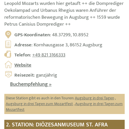
Leopold Mozarts wurden hier getauft ++ die Domprediger
Oekolampad und Urbanus Rhegius waren Anführer der
reformatorischen Bewegung in Augsburg ++ 1559 wurde
Petrus Canisius Domprediger ++
GPS-Koordinaten
: 48.37299, 10.8952
Adresse
: Kornhausgasse 3, 86152 Augsburg
Telefon
:
+49 821 3166333
Website
Reisezeit
: ganzjährig
Buchempfehlung »
Diese Station gibt es auch in den Touren:
Augsburg in drei Tagen
,
Augsburg in drei Tagen zum Mozartfest
,
Augsburg in drei Tagen zum
Mozartfest
2. STATION: DIÖZESANMUSEUM ST. AFRA