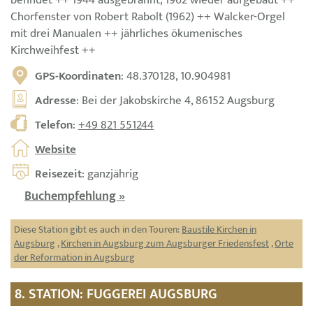
Chorfenster von Robert Rabolt (1962) ++ Walcker-Orgel
mit drei Manualen ++ jährliches ökumenisches
Kirchweihfest ++
GPS-Koordinaten
: 48.370128, 10.904981
Adresse
: Bei der Jakobskirche 4, 86152 Augsburg
Telefon
:
+49 821 551244
Website
Reisezeit
: ganzjährig
Buchempfehlung »
Diese Station gibt es auch in den Touren:
Baustile Kirchen in
Augsburg
,
Kirchen in Augsburg zum Augsburger Friedensfest
,
Orte
der Reformation in Augsburg
8. STATION: FUGGEREI AUGSBURG