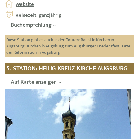
Website
Reisezeit
: ganzjährig
Buchempfehlung »
Diese Station gibt es auch in den Touren:
Baustile Kirchen in
Augsburg
,
Kirchen in Augsburg zum Augsburger Friedensfest
,
Orte
der Reformation in Augsburg
5. STATION: HEILIG KREUZ KIRCHE AUGSBURG
Auf Karte anzeigen »