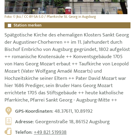
Foto: © Jkü / CC-BY-SA-3.0 / Pfarrkirche St. Georg in Augsburg
Station merken
Spätgotische Kirche des ehemaligen Klosters Sankt Georg
der Augustiner-Chorherren ++ im 11. Jahrhundert durch
Bischof Embricho von Augsburg gegründet, 1802 aufgelöst
++ romanische Knotensäule ++ Konventsgebäude 1705
von Hans Georg Mozart erbaut ++ Taufkirche von Leopold
Mozart (Vater Wolfgang Amadé Mozarts) und
Hochzeitskirche seiner Eltern ++ Pater David Mozart war
hier 1686 Prediger, sein Bruder Hans Georg Mozart
errichtete 1705 das Stiftsgebäude ++ heute katholische
Pfarrkirche, Pfarrei Sankt Georg - Augsburg-Mitte ++
GPS-Koordinaten
: 48.37611, 10.89192
Adresse
: Georgenstraße 18, 86152 Augsburg
Telefon
:
+49 821 519938