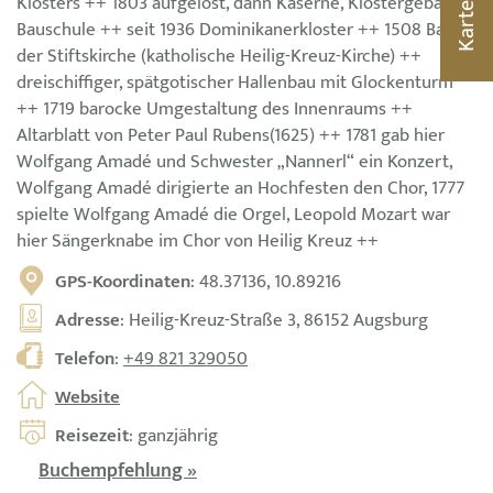
Klosters ++ 1803 aufgelöst, dann Kaserne, Klostergebäude
Karte
Bauschule ++ seit 1936 Dominikanerkloster ++ 1508 Bau
der Stiftskirche (katholische Heilig-Kreuz-Kirche) ++
dreischiffiger, spätgotischer Hallenbau mit Glockenturm
++ 1719 barocke Umgestaltung des Innenraums ++
Altarblatt von Peter Paul Rubens(1625) ++ 1781 gab hier
Wolfgang Amadé und Schwester „Nannerl“ ein Konzert,
Wolfgang Amadé dirigierte an Hochfesten den Chor, 1777
spielte Wolfgang Amadé die Orgel, Leopold Mozart war
hier Sängerknabe im Chor von Heilig Kreuz ++
GPS-Koordinaten
: 48.37136, 10.89216
Adresse
: Heilig-Kreuz-Straße 3, 86152 Augsburg
Telefon
:
+49 821 329050
Website
Reisezeit
: ganzjährig
Buchempfehlung »