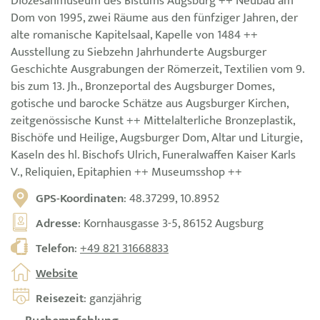
Diözesanmuseum des Bistums Augsburg ++ Neubau am
Dom von 1995, zwei Räume aus den fünfziger Jahren, der
alte romanische Kapitelsaal, Kapelle von 1484 ++
Ausstellung zu Siebzehn Jahrhunderte Augsburger
Geschichte Ausgrabungen der Römerzeit, Textilien vom 9.
bis zum 13. Jh., Bronzeportal des Augsburger Domes,
gotische und barocke Schätze aus Augsburger Kirchen,
zeitgenössische Kunst ++ Mittelalterliche Bronzeplastik,
Bischöfe und Heilige, Augsburger Dom, Altar und Liturgie,
Kaseln des hl. Bischofs Ulrich, Funeralwaffen Kaiser Karls
V., Reliquien, Epitaphien ++ Museumsshop ++
GPS-Koordinaten
: 48.37299, 10.8952
Adresse
: Kornhausgasse 3-5, 86152 Augsburg
Telefon
:
+49 821 31668833
Website
Reisezeit
: ganzjährig