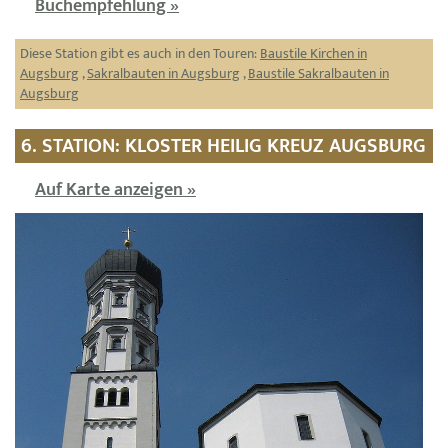
Buchempfehlung »
Diese Station gibt es auch in den Touren:
Baustile Kirchen in
Augsburg
,
Sakralbauten in Augsburg
,
Baustile Sakralbauten in
Augsburg
6. STATION: KLOSTER HEILIG KREUZ AUGSBURG
Auf Karte anzeigen »