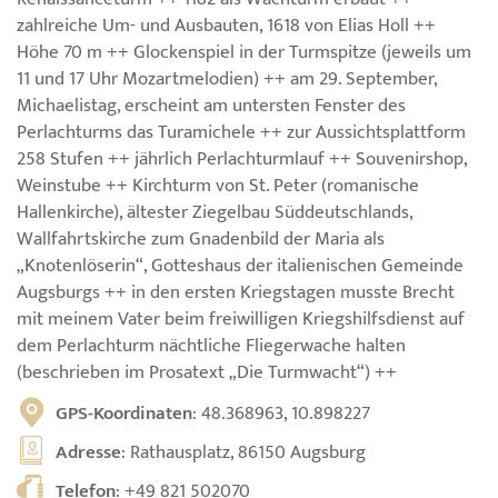
zahlreiche Um- und Ausbauten, 1618 von Elias Holl ++
Höhe 70 m ++ Glockenspiel in der Turmspitze (jeweils um
11 und 17 Uhr Mozartmelodien) ++ am 29. September,
Michaelistag, erscheint am untersten Fenster des
Perlachturms das Turamichele ++ zur Aussichtsplattform
258 Stufen ++ jährlich Perlachturmlauf ++ Souvenirshop,
Weinstube ++ Kirchturm von St. Peter (romanische
Hallenkirche), ältester Ziegelbau Süddeutschlands,
Wallfahrtskirche zum Gnadenbild der Maria als
„Knotenlöserin“, Gotteshaus der italienischen Gemeinde
Augsburgs ++ in den ersten Kriegstagen musste Brecht
mit meinem Vater beim freiwilligen Kriegshilfsdienst auf
dem Perlachturm nächtliche Fliegerwache halten
(beschrieben im Prosatext „Die Turmwacht“) ++
GPS-Koordinaten
: 48.368963, 10.898227
Adresse
: Rathausplatz, 86150 Augsburg
Telefon
:
+49 821 502070