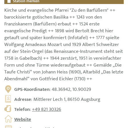
Station merken
Kirche und evangelische Pfarrei "Zu den Barfüßern" ++
barockisierte gotischen Basilika ++ 1243 von den
Franziskanern (Barfüßern) erbaut ++ 1524 erste
evangelische Predigt ++ 1898 wird Bertolt Brecht hier
getauft und später konfirmiert (Infotafel) ++ 1777 spielte
Wolfgang Amadeaus Mozart und 1929 Albert Schweitzer
auf der Stein-Orgel (das Renaissance-Instrument steht seit
1758 in Gabelbach) ++ 1944 zerstört, 1951 in vereinfachter
Form und ohne Türme wiederaufgebaut ++ Gemälde „Die
Taufe Christi“ von Johann Heiss (1690), Altarbild „Das letzte
Abendmahl“ von Gottfried Eichler (1730) ++
GPS-Koordinaten
: 48.36942, 10.90029
Adresse
: Mittlerer Lech 1, 86150 Augsburg
Telefon
:
+49 821 30326
Website