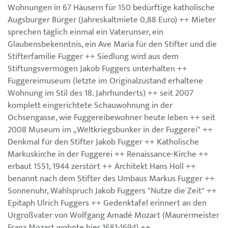
Wohnungen in 67 Häusern für 150 bedürftige katholische
Augsburger Bürger (Jahreskaltmiete 0,88 Euro) ++ Mieter
sprechen täglich einmal ein Vaterunser, ein
Glaubensbekenntnis, ein Ave Maria für den Stifter und die
Stifterfamilie Fugger ++ Siedlung wird aus dem
Stiftungsvermögen Jakob Fuggers unterhalten ++
Fuggereimuseum (letzte im Originalzustand erhaltene
Wohnung im Stil des 18. Jahrhunderts) ++ seit 2007
komplett eingerichtete Schauwohnung in der
Ochsengasse, wie Fuggereibewohner heute leben ++ seit
2008 Museum im „Weltkriegsbunker in der Fuggerei" ++
Denkmal für den Stifter Jakob Fugger ++ Katholische
Markuskirche in der Fuggerei ++ Renaissance-Kirche ++
erbaut 1551, 1944 zerstört ++ Architekt Hans Holl ++
benannt nach dem Stifter des Umbaus Markus Fugger ++
Sonnenuhr, Wahlspruch Jakob Fuggers "Nutze die Zeit" ++
Epitaph Ulrich Fuggers ++ Gedenktafel erinnert an den
Urgroßvater von Wolfgang Amadé Mozart (Maurermeister
Franz Mozart wohnte hier 1681-1694) ++