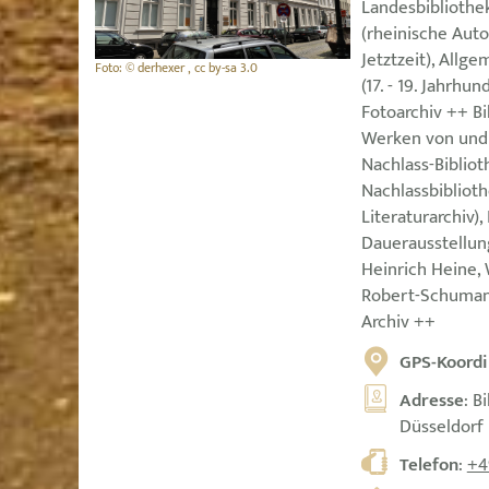
Landesbibliothek
(rheinische Auto
Jetztzeit), All
Foto: © derhexer , cc by-sa 3.0
(17. - 19. Jahrhun
Fotoarchiv ++ Bi
Werken von und 
Nachlass-Biblio
Nachlassbibliot
Literaturarchiv)
Dauerausstellun
Heinrich Heine,
Robert-Schuman
Archiv ++
GPS-Koordi
Adresse
: B
Düsseldorf
Telefon
:
+4