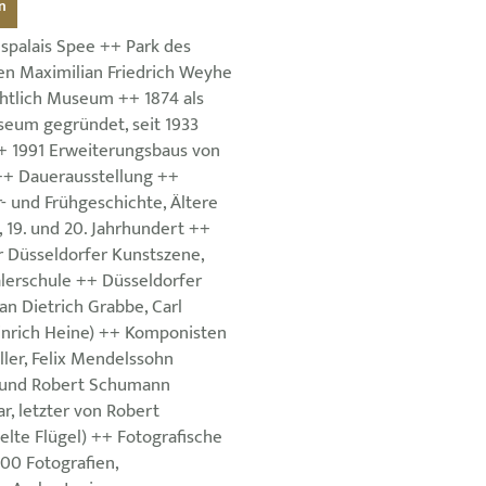
n
spalais Spee ++ Park des
en Maximilian Friedrich Weyhe
htlich Museum ++ 1874 als
seum gegründet, seit 1933
 1991 Erweiterungsbaus von
 ++ Dauerausstellung ++
 und Frühgeschichte, Ältere
 19. und 20. Jahrhundert ++
 Düsseldorfer Kunstszene,
lerschule ++ Düsseldorfer
ian Dietrich Grabbe, Carl
nrich Heine) ++ Komponisten
ler, Felix Mendelssohn
a und Robert Schumann
ar, letzter von Robert
lte Flügel) ++ Fotografische
0 Fotografien,