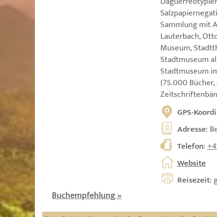
Daguerreotypien
Salzpapiernegati
Sammlung mit Ar
Lauterbach, Ott
Museum, Stadtt
Stadtmuseum als
Stadtmuseum im
(75.000 Bücher, 
Zeitschriftenbä
GPS-Koordi
Adresse
: B
Telefon
:
+4
Website
Reisezeit
: 
Buchempfehlung »