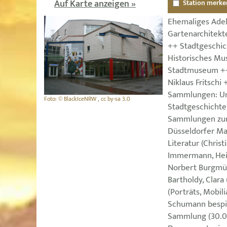
Auf Karte anzeigen »
Station merke
Ehemaliges Adel
Gartenarchitekt
++ Stadtgeschic
Historisches Mu
Stadtmuseum ++
Niklaus Fritschi
Sammlungen: Ur-
Foto: © BlackIceNRW , cc by-sa 3.0
Stadtgeschichte,
Sammlungen zur
Düsseldorfer Ma
Literatur (Christ
Immermann, Hei
Norbert Burgmül
Bartholdy, Clar
(Porträts, Mobili
Schumann bespie
Sammlung (30.00