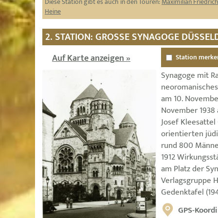
Diese Station gibt es auch in den Touren:
Maximilian Friedri
Heine
2. STATION: GROSSE SYNAGOGE DÜSSELD
Auf Karte anzeigen »
Station merke
Synagoge mit R
neoromanisches
am 10. November
November 1938 
Josef Kleesattel
orientierten jü
rund 800 Männer
1912 Wirkungsst
am Platz der Sy
Verlagsgruppe H
Gedenktafel (19
GPS-Koordi