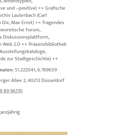
, Ambrotypien,
ve und –positive) ++ Grafische
chiv Lauterbach (Carl
o Dix, Max Ernst) ++ fragendes
heoretische Forum,
 Diskussionsplattform,
 Web 2.0 ++ Präsenzbibliothek
Ausstellungskataloge,
nde zur Stadtgeschichte) ++
naten
: 51.222041, 6.769659
erger Allee 2, 40213 Düsseldorf
9 89 96170
ganzjährig