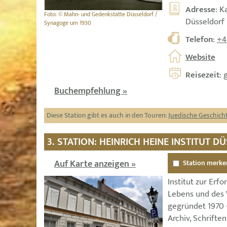
Adresse
: K
Foto: © Mahn- und Gedenkstätte Düsseldorf /
Düsseldorf
Synagoge um 1930
Telefon
:
+4
Website
Reisezeit
: 
Buchempfehlung »
Diese Station gibt es auch in den Touren:
Juedische Geschich
3. STATION: HEINRICH HEINE INSTITUT 
Auf Karte anzeigen »
Station merke
Institut zur Erf
Lebens und des 
gegründet 1970 
Archiv, Schrifte