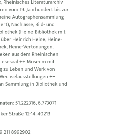
, Rheinisches Literaturarchiv
ren vom 19. Jahrhundert bis zur
gemeine Autographensammlung
dert), Nachlässe, Bild- und
bliothek (Heine-Bibliothek mit
über Heinrich Heine, Heine-
thek, Heine-Vertonungen,
heken aus dem Rheinischen
, Lesesaal ++ Museum mit
g zu Leben und Werk von
 Wechselausstellungen ++
n-Sammlung in Bibliothek und
naten
: 51.222316, 6.773071
ilker Straße 12-14, 40213
9 211 8992902