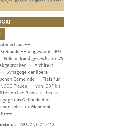
ch Weyhe
,
Robert Schumann
,
Heinrich
ORF
n
abbinerhaus ++
 Gebäude ++ eingeweiht 1904,
 1938 in Brand gesteckt, am 29.
abgebrochen ++ Architekt
 ++ Synagoge der liberal
dischen Gemeinde ++ Platz für
, 500 Frauen ++ von 1907 bis
ätte von Leo Baeck ++ heute
nagoge das Gebäude der
andelsblatt ++ Mahnmal,
46) ++
naten
: 51.220577, 6.775742