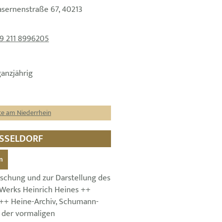
asernenstraße 67, 40213
9 211 8996205
ganzjährig
te am Niederrhein
DÜSSELDORF
n
orschung und zur Darstellung des
Werks Heinrich Heines ++
++ Heine-Archiv, Schumann-
n der vormaligen