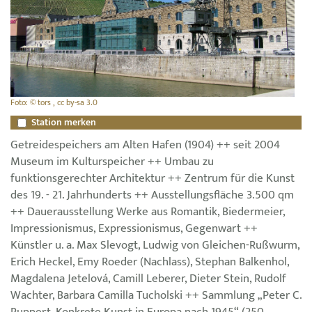
Foto: © tors , cc by-sa 3.0
Station merken
Getreidespeichers am Alten Hafen (1904) ++ seit 2004
Museum im Kulturspeicher ++ Umbau zu
funktionsgerechter Architektur ++ Zentrum für die Kunst
des 19. - 21. Jahrhunderts ++ Ausstellungsfläche 3.500 qm
++ Dauerausstellung Werke aus Romantik, Biedermeier,
Impressionismus, Expressionismus, Gegenwart ++
Künstler u. a. Max Slevogt, Ludwig von Gleichen-Rußwurm,
Erich Heckel, Emy Roeder (Nachlass), Stephan Balkenhol,
Magdalena Jetelová, Camill Leberer, Dieter Stein, Rudolf
Wachter, Barbara Camilla Tucholski ++ Sammlung „Peter C.
Ruppert. Konkrete Kunst in Europa nach 1945“ (250