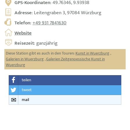
GPS-Koordinaten
: 49.76346, 9.93938
Adresse
: Leitengraben 3, 97084 Würzburg
Telefon
:
+49 931 7841630
Website
Reisezeit
: ganzjährig
Diese Station gibt es auch in den Touren:
Kunst in Wuerzburg
,
Galerien in Wuerzburg
,
Galerien Zeitgenoessische Kunst in
Wuerzburg
teilen
tweet
mail