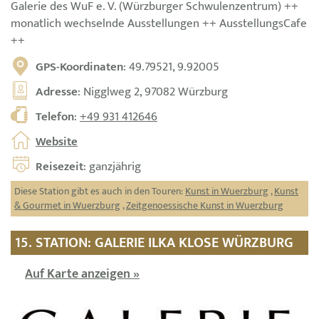
Galerie des WuF e. V. (Würzburger Schwulenzentrum) ++
monatlich wechselnde Ausstellungen ++ AusstellungsCafe
++
GPS-Koordinaten
: 49.79521, 9.92005
Adresse
: Nigglweg 2, 97082 Würzburg
Telefon
:
+49 931 412646
Website
Reisezeit
: ganzjährig
Diese Station gibt es auch in den Touren:
Kunst in Wuerzburg
,
Kunst
& Gourmet in Wuerzburg
,
Zeitgenoessische Kunst in Wuerzburg
15. STATION: GALERIE ILKA KLOSE WÜRZBURG
Auf Karte anzeigen »