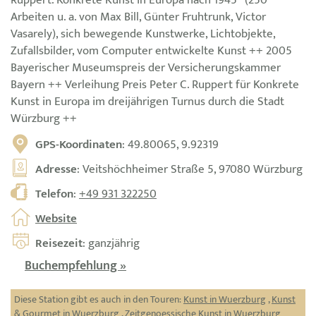
Arbeiten u. a. von Max Bill, Günter Fruhtrunk, Victor
Vasarely), sich bewegende Kunstwerke, Lichtobjekte,
Zufallsbilder, vom Computer entwickelte Kunst ++ 2005
Bayerischer Museumspreis der Versicherungskammer
Bayern ++ Verleihung Preis Peter C. Ruppert für Konkrete
Kunst in Europa im dreijährigen Turnus durch die Stadt
Würzburg ++
GPS-Koordinaten
: 49.80065, 9.92319
Adresse
: Veitshöchheimer Straße 5, 97080 Würzburg
Telefon
:
+49 931 322250
Website
Reisezeit
: ganzjährig
Buchempfehlung »
Diese Station gibt es auch in den Touren:
Kunst in Wuerzburg
,
Kunst
& Gourmet in Wuerzburg
,
Zeitgenoessische Kunst in Wuerzburg