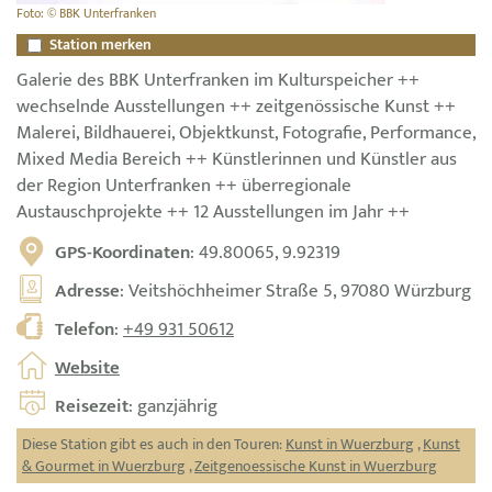
Foto: © BBK Unterfranken
Station merken
Galerie des BBK Unterfranken im Kulturspeicher ++
wechselnde Ausstellungen ++ zeitgenössische Kunst ++
Malerei, Bildhauerei, Objektkunst, Fotografie, Performance,
Mixed Media Bereich ++ Künstlerinnen und Künstler aus
der Region Unterfranken ++ überregionale
Austauschprojekte ++ 12 Ausstellungen im Jahr ++
GPS-Koordinaten
: 49.80065, 9.92319
Adresse
: Veitshöchheimer Straße 5, 97080 Würzburg
Telefon
:
+49 931 50612
Website
Reisezeit
: ganzjährig
Diese Station gibt es auch in den Touren:
Kunst in Wuerzburg
,
Kunst
& Gourmet in Wuerzburg
,
Zeitgenoessische Kunst in Wuerzburg