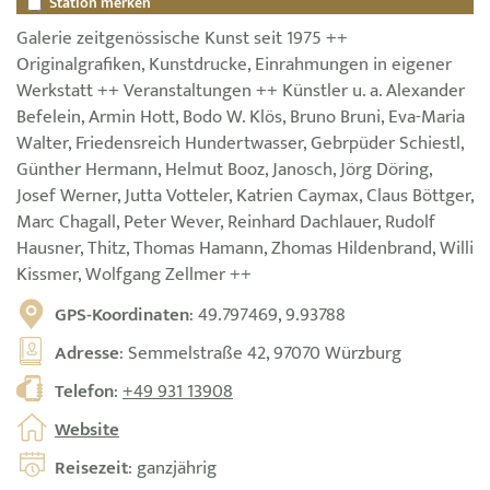
Station merken
Galerie zeitgenössische Kunst seit 1975 ++
Originalgrafiken, Kunstdrucke, Einrahmungen in eigener
Werkstatt ++ Veranstaltungen ++ Künstler u. a. Alexander
Befelein, Armin Hott, Bodo W. Klös, Bruno Bruni, Eva-Maria
Walter, Friedensreich Hundertwasser, Gebrpüder Schiestl,
Günther Hermann, Helmut Booz, Janosch, Jörg Döring,
Josef Werner, Jutta Votteler, Katrien Caymax, Claus Böttger,
Marc Chagall, Peter Wever, Reinhard Dachlauer, Rudolf
Hausner, Thitz, Thomas Hamann, Zhomas Hildenbrand, Willi
Kissmer, Wolfgang Zellmer ++
GPS-Koordinaten
: 49.797469, 9.93788
Adresse
: Semmelstraße 42, 97070 Würzburg
Telefon
:
+49 931 13908
Website
Reisezeit
: ganzjährig