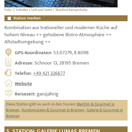
Foto: © Schröter´s Leib und Seele / Manfred Kampschulte
Station merken
Kombination aus trationeller und moderner Küche auf
hohem Niveau ++ gehobene Bistro-Atmosphäre ++
Altstadtumgebung ++
GPS-Koordinaten
: 53.07279, 8.8098
Adresse
: Schnoor 13, 28195 Bremen
Telefon
:
+49 421 326677
Website
Reisezeit
: ganzjährig
Diese Station gibt es auch in den Touren:
Maritim & Gourmet in
Bremen
,
Kunstmuseen & Gourmet in Bremen
,
Galerie & Gourmet in
Bremen
5. STATION: GALERIE LUMAS BREMEN