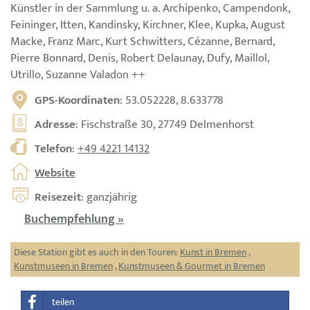
Künstler in der Sammlung u. a. Archipenko, Campendonk,
Feininger, Itten, Kandinsky, Kirchner, Klee, Kupka, August
Macke, Franz Marc, Kurt Schwitters, Cézanne, Bernard,
Pierre Bonnard, Denis, Robert Delaunay, Dufy, Maillol,
Utrillo, Suzanne Valadon ++
GPS-Koordinaten
: 53.052228, 8.633778
Adresse
: Fischstraße 30, 27749 Delmenhorst
Telefon
:
+49 4221 14132
Website
Reisezeit
: ganzjährig
Buchempfehlung »
Diese Station gibt es auch in den Touren:
Kunst in Bremen
,
Kunstmuseen in Bremen
,
Kunstmuseen & Gourmet in Bremen
teilen