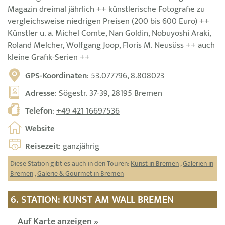
Magazin dreimal jährlich ++ künstlerische Fotografie zu
vergleichsweise niedrigen Preisen (200 bis 600 Euro) ++
Künstler u. a. Michel Comte, Nan Goldin, Nobuyoshi Araki,
Roland Melcher, Wolfgang Joop, Floris M. Neusüss ++ auch
kleine Grafik-Serien ++
GPS-Koordinaten
: 53.077796, 8.808023
Adresse
: Sögestr. 37-39, 28195 Bremen
Telefon
:
+49 421 16697536
Website
Reisezeit
: ganzjährig
Diese Station gibt es auch in den Touren:
Kunst in Bremen
,
Galerien in
Bremen
,
Galerie & Gourmet in Bremen
6. STATION: KUNST AM WALL BREMEN
Auf Karte anzeigen »