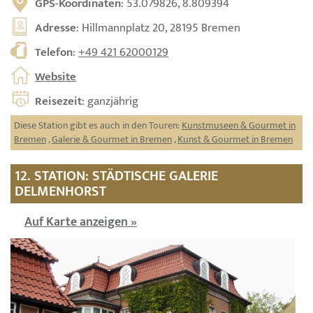
GPS-Koordinaten
: 53.079826, 8.809394
Adresse
: Hillmannplatz 20, 28195 Bremen
Telefon
:
+49 421 62000129
Website
Reisezeit
: ganzjährig
Diese Station gibt es auch in den Touren:
Kunstmuseen & Gourmet in
Bremen
,
Galerie & Gourmet in Bremen
,
Kunst & Gourmet in Bremen
12. STATION: STÄDTISCHE GALERIE
DELMENHORST
Auf Karte anzeigen »