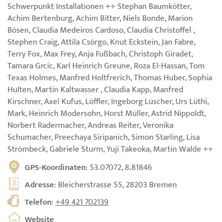
Schwerpunkt Installationen ++ Stephan Baumkötter,
Achim Bertenburg, Achim Bitter, Niels Bonde, Marion
Bösen, Claudia Medeiros Cardoso, Claudia Christoffel ,
Stephen Craig, Attila Csörgo, Knut Eckstein, Jan Fabre,
Terry Fox, Max Frey, Anja Fußbach, Christoph Giradet,
Tamara Grcic, Karl Heinrich Greune, Roza El-Hassan, Tom
Texas Holmes, Manfred Holtfrerich, Thomas Huber, Sophia
Hulten, Martin Kaltwasser , Claudia Kapp, Manfred
Kirschner, Axel Kufus, Löffler, Ingeborg Lüscher, Urs Lüthi,
Mark, Heinrich Modersohn, Horst Müller, Astrid Nippoldt,
Norbert Radermacher, Andreas Reiter, Veronika
Schumacher, Preechaya Siripanich, Simon Starling, Lisa
Strömbeck, Gabriele Sturm, Yuji Takeoka, Martin Walde ++
GPS-Koordinaten
: 53.07072, 8.81846
Adresse
: Bleicherstrasse 55, 28203 Bremen
Telefon
:
+49 421 702139
Website