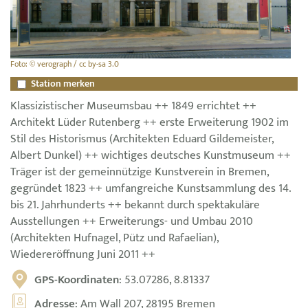
Foto: © verograph / cc by-sa 3.0
Station merken
Klassizistischer Museumsbau ++ 1849 errichtet ++
Architekt Lüder Rutenberg ++ erste Erweiterung 1902 im
Stil des Historismus (Architekten Eduard Gildemeister,
Albert Dunkel) ++ wichtiges deutsches Kunstmuseum ++
Träger ist der gemeinnützige Kunstverein in Bremen,
gegründet 1823 ++ umfangreiche Kunstsammlung des 14.
bis 21. Jahrhunderts ++ bekannt durch spektakuläre
Ausstellungen ++ Erweiterungs- und Umbau 2010
(Architekten Hufnagel, Pütz und Rafaelian),
Wiedereröffnung Juni 2011 ++
GPS-Koordinaten
: 53.07286, 8.81337
Adresse
: Am Wall 207, 28195 Bremen