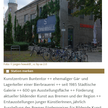
Foto: © jürgen howaldt , cc by-sa 2.0
Station merken
Kunstzentrum Buntentor ++ ehemaliger Gär- und
Lagerkeller einer Bierbrauerei ++ seit 1985 Städtische
Galerie ++ 600 qm Ausstellungsfläche ++ Förderung
aktueller bildender Kunst aus Bremen und der Region ++
Erstausstellungen junger KünstlerInnen, jährlich
Ausstellung des Bremer Förderpreises für Bildende Kunst,