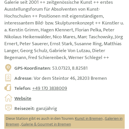
Galerie seit 2001 ++ zeitgenössische Kunst ++ erstes
Ausstellungsforum für Absolventen von Kunst-
Hochschulen ++ Positionen mit eigenständigem,
interessantem Bild- bzw. Skulpturenkonzept ++ Künstler u.
a. Kerstin Grimm, Hagen Klennert, Florian Pelka, Peter
Nikolaus Heikenwälder, Nico Mares, Marc Taschowsky, Jörg
Ernert, Peter Sauerer, Ernst Stark, Susanne Ring, Matthias
Langer, Georg Schulz, Gabriele Von Lutzau, Dieter
Begemann, Fred Schierenbeck, Werner Schlegel ++
GPS-Koordinaten
: 53.07323, 8.82581
Adresse
: Vor dem Steintor 46, 28203 Bremen
Telefon
:
+49 170 3838009
Website
Reisezeit
: ganzjährig
Diese Station gibt es auch in den Touren:
Kunst in Bremen
,
Galerien in
Bremen
,
Galerie & Gourmet in Bremen