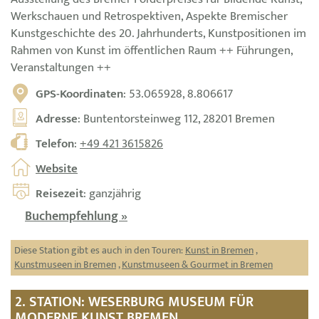
Werkschauen und Retrospektiven, Aspekte Bremischer
Kunstgeschichte des 20. Jahrhunderts, Kunstpositionen im
Rahmen von Kunst im öffentlichen Raum ++ Führungen,
Veranstaltungen ++
GPS-Koordinaten
: 53.065928, 8.806617
Adresse
: Buntentorsteinweg 112, 28201 Bremen
Telefon
:
+49 421 3615826
Website
Reisezeit
: ganzjährig
Buchempfehlung »
Diese Station gibt es auch in den Touren:
Kunst in Bremen
,
Kunstmuseen in Bremen
,
Kunstmuseen & Gourmet in Bremen
2. STATION: WESERBURG MUSEUM FÜR
MODERNE KUNST BREMEN