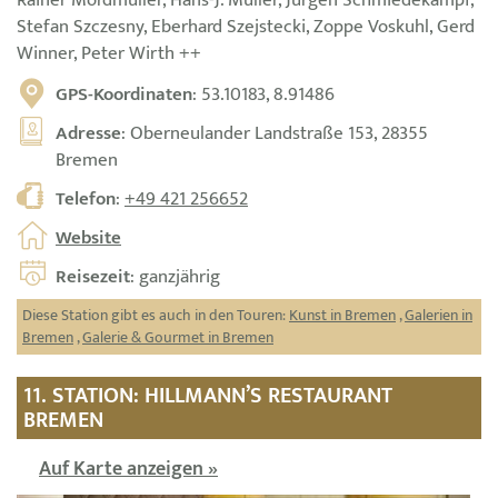
Rainer Mordmüller, Hans-J. Müller, Jürgen Schmiedekampf,
Stefan Szczesny, Eberhard Szejstecki, Zoppe Voskuhl, Gerd
Winner, Peter Wirth ++
GPS-Koordinaten
: 53.10183, 8.91486
Adresse
: Oberneulander Landstraße 153, 28355
Bremen
Telefon
:
+49 421 256652
Website
Reisezeit
: ganzjährig
Diese Station gibt es auch in den Touren:
Kunst in Bremen
,
Galerien in
Bremen
,
Galerie & Gourmet in Bremen
11. STATION: HILLMANN’S RESTAURANT
BREMEN
Auf Karte anzeigen »