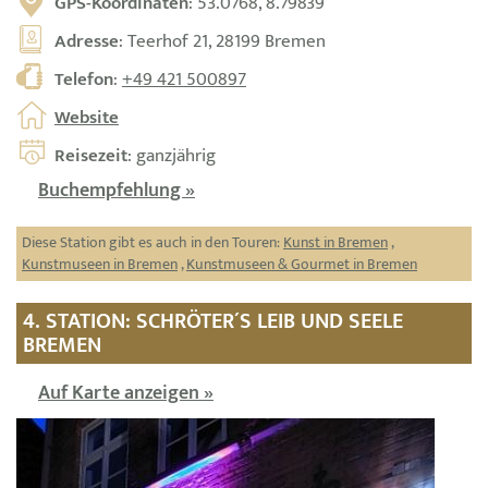
GPS-Koordinaten
: 53.0768, 8.79839
Adresse
: Teerhof 21, 28199 Bremen
Telefon
:
+49 421 500897
Website
Reisezeit
: ganzjährig
Buchempfehlung »
Diese Station gibt es auch in den Touren:
Kunst in Bremen
,
Kunstmuseen in Bremen
,
Kunstmuseen & Gourmet in Bremen
4. STATION: SCHRÖTER´S LEIB UND SEELE
BREMEN
Auf Karte anzeigen »